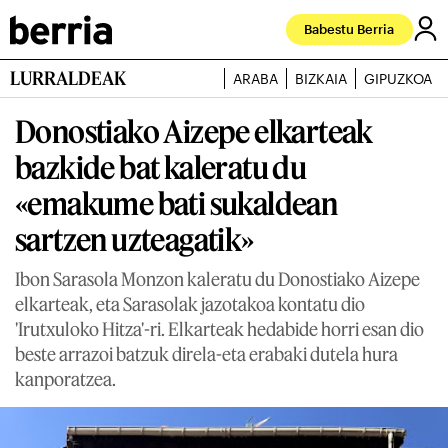
Babestu Berria
LURRALDEAK
ARABA
BIZKAIA
GIPUZKOA
Donostiako Aizepe elkarteak
bazkide bat kaleratu du
«emakume bati sukaldean
sartzen uzteagatik»
Ibon Sarasola Monzon kaleratu du Donostiako Aizepe
elkarteak, eta Sarasolak jazotakoa kontatu dio
'Irutxuloko Hitza'-ri. Elkarteak hedabide horri esan dio
beste arrazoi batzuk direla-eta erabaki dutela hura
kanporatzea.