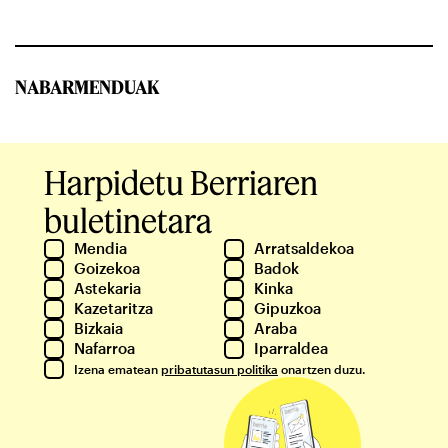
NABARMENDUAK
Harpidetu Berriaren
buletinetara
Mendia
Arratsaldekoa
Goizekoa
Badok
Astekaria
Kinka
Kazetaritza
Gipuzkoa
Bizkaia
Araba
Nafarroa
Iparraldea
Izena ematean
pribatutasun politika
onartzen duzu.