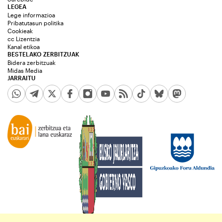
LEGEA
Lege informazioa
Pribatutasun politika
Cookieak
cc Lizentzia
Kanal etikoa
BESTELAKO ZERBITZUAK
Bidera zerbitzuak
Midas Media
JARRAITU