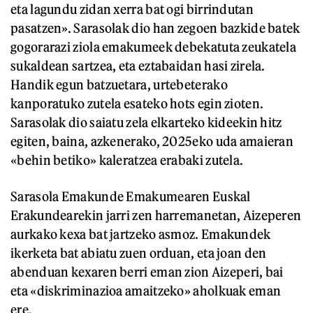
eta lagundu zidan xerra bat ogi birrindutan
pasatzen». Sarasolak dio han zegoen bazkide batek
gogorarazi ziola emakumeek debekatuta zeukatela
sukaldean sartzea, eta eztabaidan hasi zirela.
Handik egun batzuetara, urtebeterako
kanporatuko zutela esateko hots egin zioten.
Sarasolak dio saiatu zela elkarteko kideekin hitz
egiten, baina, azkenerako, 2025eko uda amaieran
«behin betiko» kaleratzea erabaki zutela.
Sarasola Emakunde Emakumearen Euskal
Erakundearekin jarri zen harremanetan, Aizeperen
aurkako kexa bat jartzeko asmoz. Emakundek
ikerketa bat abiatu zuen orduan, eta joan den
abenduan kexaren berri eman zion Aizeperi, bai
eta «diskriminazioa amaitzeko» aholkuak eman
ere.