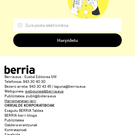
Berria.eus - Euskal Editorea SM
Telefonoa: 943 30 40 30
Bezero arreta: 943 30 43 45 | laguna@berria.eus
Webgunea:
webgunea@berria.eus
Publizitatea:
publi@bidera.eus
Harremanetan jarri
ORRIALDE KORPORATIBOAK
Ezagutu BERRIA Taldea
BERRIA berri bloga
Publizitatea
Galdera-erantzunak
Kontratazioak
Sarebide