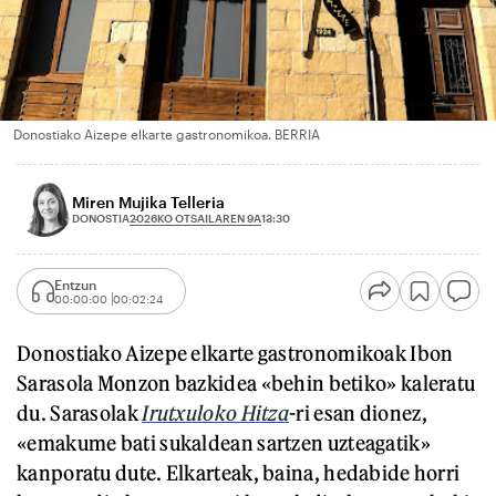
Donostiako Aizepe elkarte gastronomikoa. BERRIA
Miren Mujika Telleria
2026KO OTSAILAREN 9A
DONOSTIA
13:30
Entzun
00:00:00
00:02:24
Donostiako Aizepe elkarte gastronomikoak Ibon
Sarasola Monzon bazkidea «behin betiko» kaleratu
du. Sarasolak
Irutxuloko Hitza
-ri esan dionez,
«emakume bati sukaldean sartzen uzteagatik»
kanporatu dute. Elkarteak, baina, hedabide horri