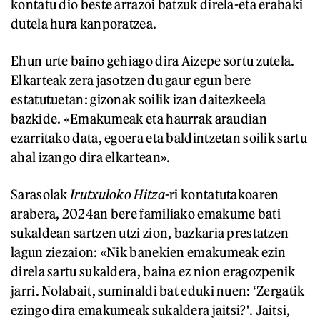
kontatu dio beste arrazoi batzuk direla-eta erabaki
dutela hura kanporatzea.
Ehun urte baino gehiago dira Aizepe sortu zutela.
Elkarteak zera jasotzen du gaur egun bere
estatutuetan: gizonak soilik izan daitezkeela
bazkide. «Emakumeak eta haurrak araudian
ezarritako data, egoera eta baldintzetan soilik sartu
ahal izango dira elkartean».
Sarasolak
Irutxuloko Hitza
-ri kontatutakoaren
arabera, 2024an bere familiako emakume bati
sukaldean sartzen utzi zion, bazkaria prestatzen
lagun ziezaion: «Nik banekien emakumeak ezin
direla sartu sukaldera, baina ez nion eragozpenik
jarri. Nolabait, suminaldi bat eduki nuen: ‘Zergatik
ezingo dira emakumeak sukaldera jaitsi?'. Jaitsi,