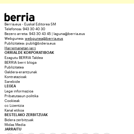
Berria.eus - Euskal Editorea SM
Telefonoa: 943 30 40 30
Bezero arreta: 943 30 43 45 | laguna@berria.eus
Webgunea:
webgunea@berria.eus
Publizitatea:
publi@bidera.eus
Harremanetan jarri
ORRIALDE KORPORATIBOAK
Ezagutu BERRIA Taldea
BERRIA berri bloga
Publizitatea
Galdera-erantzunak
Kontratazioak
Sarebide
LEGEA
Lege informazioa
Pribatutasun politika
Cookieak
cc Lizentzia
Kanal etikoa
BESTELAKO ZERBITZUAK
Bidera zerbitzuak
Midas Media
JARRAITU