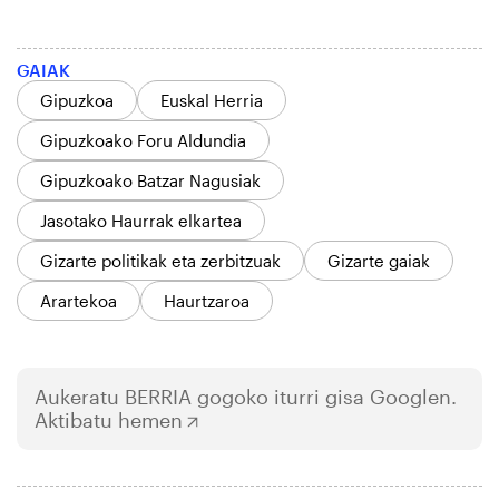
GAIAK
Gipuzkoa
Euskal Herria
Gipuzkoako Foru Aldundia
Gipuzkoako Batzar Nagusiak
Jasotako Haurrak elkartea
Gizarte politikak eta zerbitzuak
Gizarte gaiak
Arartekoa
Haurtzaroa
Aukeratu
BERRIA
gogoko iturri gisa Googlen.
Aktibatu hemen