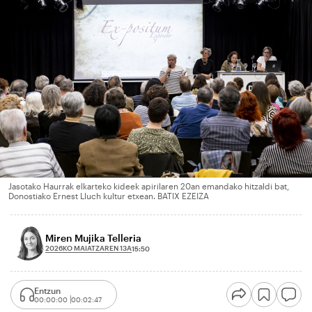
Jasotako Haurrak elkarteko kideek apirilaren 20an emandako hitzaldi bat,
Donostiako Ernest Lluch kultur etxean. BATIX EZEIZA
Miren Mujika Telleria
2026KO MAIATZAREN 13A
15:50
Entzun
00:00:00
00:02:47