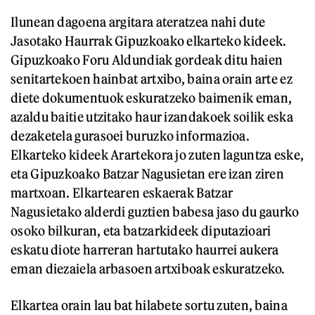
Ilunean dagoena argitara ateratzea nahi dute
Jasotako Haurrak Gipuzkoako elkarteko kideek.
Gipuzkoako Foru Aldundiak gordeak ditu haien
senitartekoen hainbat artxibo, baina orain arte ez
diete dokumentuok eskuratzeko baimenik eman,
azaldu baitie utzitako haur izandakoek soilik eska
dezaketela gurasoei buruzko informazioa.
Elkarteko kideek Arartekora jo zuten laguntza eske,
eta Gipuzkoako Batzar Nagusietan ere izan ziren
martxoan. Elkartearen eskaerak Batzar
Nagusietako alderdi guztien babesa jaso du gaurko
osoko bilkuran, eta batzarkideek diputazioari
eskatu diote harreran hartutako haurrei aukera
eman diezaiela arbasoen artxiboak eskuratzeko.
Elkartea orain lau bat hilabete sortu zuten, baina