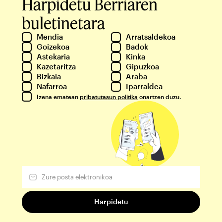
Harpidetu Berriaren
buletinetara
Mendia
Arratsaldekoa
Goizekoa
Badok
Astekaria
Kinka
Kazetaritza
Gipuzkoa
Bizkaia
Araba
Nafarroa
Iparraldea
Izena ematean
pribatutasun politika
onartzen duzu.