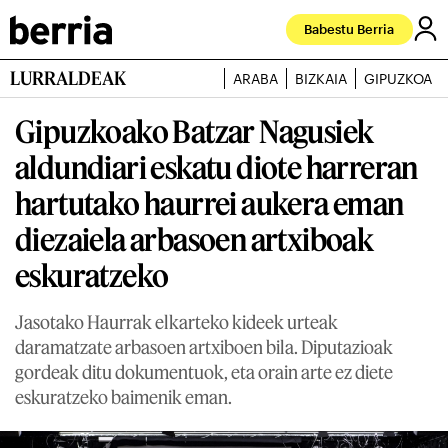
Babestu Berria
LURRALDEAK
ARABA
BIZKAIA
GIPUZKOA
Gipuzkoako Batzar Nagusiek
aldundiari eskatu diote harreran
hartutako haurrei aukera eman
diezaiela arbasoen artxiboak
eskuratzeko
Jasotako Haurrak elkarteko kideek urteak
daramatzate arbasoen artxiboen bila. Diputazioak
gordeak ditu dokumentuok, eta orain arte ez diete
eskuratzeko baimenik eman.