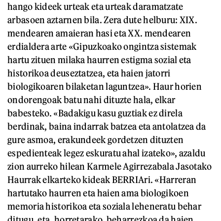
hango kideek urteak eta urteak daramatzate
arbasoen aztarnen bila. Zera dute helburu: XIX.
mendearen amaieran hasi eta XX. mendearen
erdialdera arte «Gipuzkoako ongintza sistemak
hartu zituen milaka haurren estigma sozial eta
historikoa deuseztatzea, eta haien jatorri
biologikoaren bilaketan laguntzea». Haur horien
ondorengoak batu nahi dituzte hala, elkar
babesteko. «Badakigu kasu guztiak ez direla
berdinak, baina indarrak batzea eta antolatzea da
gure asmoa, erakundeek gordetzen dituzten
espedienteak legez eskuratu ahal izateko», azaldu
zion aurreko hilean Karmele Agirrezabala Jasotako
Haurrak elkarteko kideak BERRIAri. «Harreran
hartutako haurren eta haien ama biologikoen
memoria historikoa eta soziala leheneratu behar
ditugu, eta, horretarako, beharrezkoa da haien