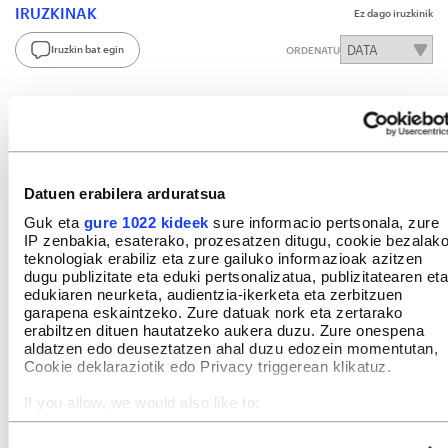
IRUZKINAK
Ez dago iruzkinik
Iruzkin bat egin
ORDENATU
Datuen erabilera arduratsua
Guk eta
gure 1022 kideek
sure informacio pertsonala, zure
IP zenbakia, esaterako, prozesatzen ditugu, cookie bezalak
teknologiak erabiliz eta zure gailuko informazioak azitzen
dugu publizitate eta eduki pertsonalizatua, publizitatearen eta
edukiaren neurketa, audientzia-ikerketa eta zerbitzuen
garapena eskaintzeko. Zure datuak nork eta zertarako
erabiltzen dituen hautatzeko aukera duzu. Zure onespena
aldatzen edo deuseztatzen ahal duzu edozein momentutan,
Cookie deklaraziotik edo Privacy triggerean klikatuz.
If you allow, we would also like to:
Collect information about your geographical location
which can be accurate to within several meters