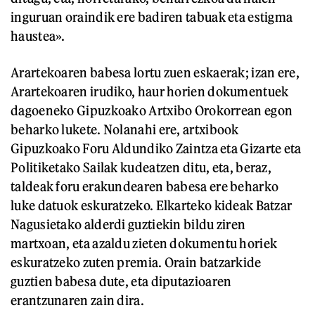
inguruan oraindik ere badiren tabuak eta estigma
haustea».
Arartekoaren babesa lortu zuen eskaerak; izan ere,
Arartekoaren irudiko, haur horien dokumentuek
dagoeneko Gipuzkoako Artxibo Orokorrean egon
beharko lukete. Nolanahi ere, artxibook
Gipuzkoako Foru Aldundiko Zaintza eta Gizarte eta
Politiketako Sailak kudeatzen ditu, eta, beraz,
taldeak foru erakundearen babesa ere beharko
luke datuok eskuratzeko. Elkarteko kideak Batzar
Nagusietako alderdi guztiekin bildu ziren
martxoan, eta azaldu zieten dokumentu horiek
eskuratzeko zuten premia. Orain batzarkide
guztien babesa dute, eta diputazioaren
erantzunaren zain dira.