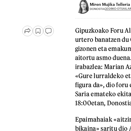
Miren Mujika Telleria
2026KO OTSAILA
DONOSTIA
Gipuzkoako Foru Al
urtero banatzen du
gizonen eta emakum
aitortu asmo duena
irabazlea: Marian A
«Gure lurraldeko et
figura da», dio for
Saria emateko ekita
18:00etan, Donostia
Epaimahaiak «aitzin
bikaina» saritu dio 