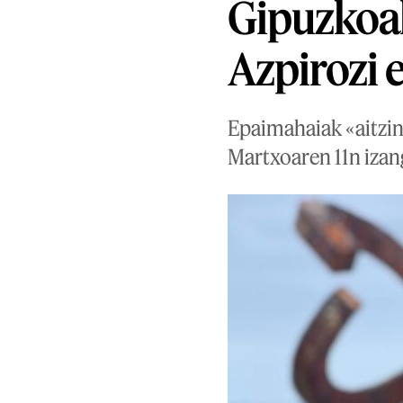
Gipuzkoa
Azpirozi 
Epaimahaiak «aitzind
Martxoaren 11n izan