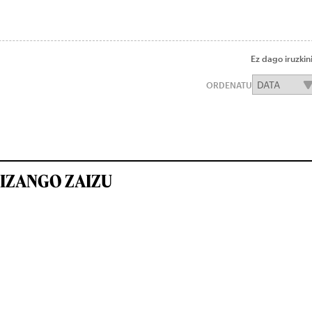
Ez dago iruzkin
ORDENATU
IZANGO ZAIZU