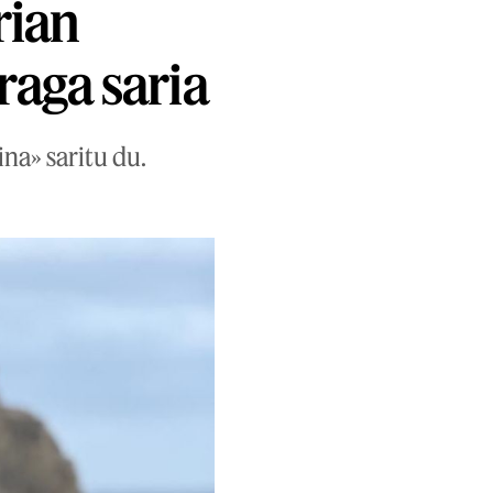
rian
aga saria
ina» saritu du.