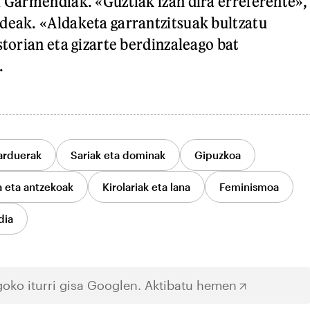
i Garmendiak. «Guztiak izan dira erreferente»,
deak. «Aldaketa garrantzitsuak bultzatu
storian eta gizarte berdinzaleago bat
.
jarduerak
Sariak eta dominak
Gipuzkoa
a eta antzekoak
Kirolariak eta lana
Feminismoa
dia
oko iturri gisa Googlen.
Aktibatu hemen