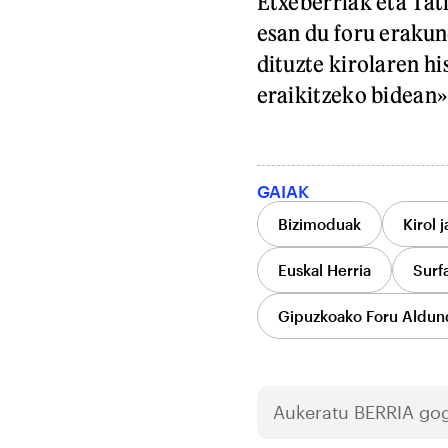
Etxeberriak eta Tat
esan du foru erakun
dituzte kirolaren hi
eraikitzeko bidean»
GAIAK
Bizimoduak
Kirol 
Euskal Herria
Surf
Gipuzkoako Foru Aldun
Aukeratu
BERRIA
gog