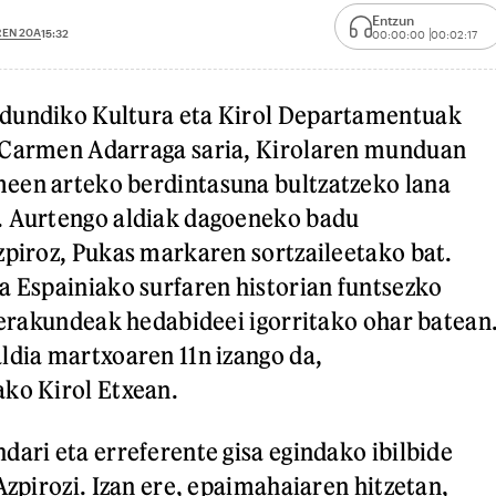
Entzun
REN 20A
15:32
00:00:00
00:02:17
dundiko Kultura eta Kirol Departamentuak
 Carmen Adarraga saria, Kirolaren munduan
een arteko berdintasuna bultzatzeko lana
. Aurtengo aldiak dagoeneko badu
zpiroz, Pukas markaren sortzaileetako bat.
a Espainiako surfaren historian funtsezko
u erakundeak hedabideei igorritako ohar batean
ldia martxoaren 11n izango da,
ko Kirol Etxean.
dari eta erreferente gisa egindako ibilbide
Azpirozi. Izan ere, epaimahaiaren hitzetan,