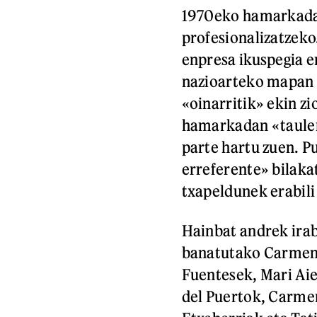
1970eko hamarkadan
profesionalizatzeko
enpresa ikuspegia e
nazioarteko mapan 
«oinarritik» ekin z
hamarkadan «taulen
parte hartu zuen. Pu
erreferente» bilak
txapeldunek erabili 
Hainbat andrek irab
banatutako Carmen 
Fuentesek, Mari Aie
del Puertok, Carme