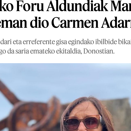
ko Foru Aldundiak Ma
eman dio Carmen Adarr
ari eta erreferente gisa egindako ibilbide bika
go da saria emateko ekitaldia, Donostian.