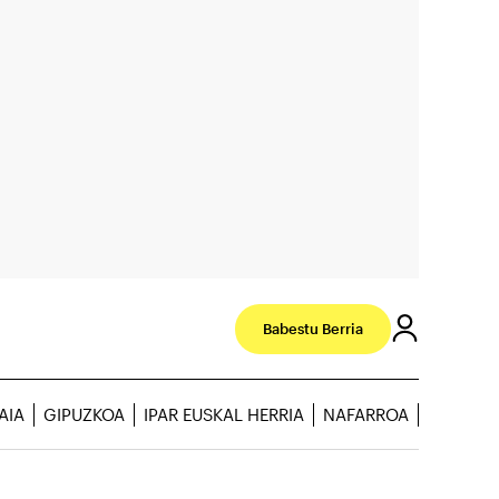
Babestu Berria
AIA
GIPUZKOA
IPAR EUSKAL HERRIA
NAFARROA