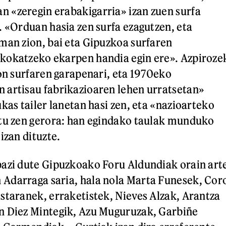
 «zeregin erabakigarria» izan zuen surfa
. «Orduan hasia zen surfa ezagutzen, eta
man zion, bai eta Gipuzkoa surfaren
kokatzeko ekarpen handia egin ere». Azpiroze
ion surfaren garapenari, eta 1970eko
 artisau fabrikazioaren lehen urratsetan»
kas tailer lanetan hasi zen, eta «nazioarteko
atu zen gerora: han egindako taulak munduko
izan dituzte.
azi dute Gipuzkoako Foru Aldundiak orain art
Adarraga saria, hala nola Marta Funesek, Cor
staranek, erraketistek, Nieves Alzak, Arantza
n Diez Mintegik, Azu Muguruzak, Garbiñe