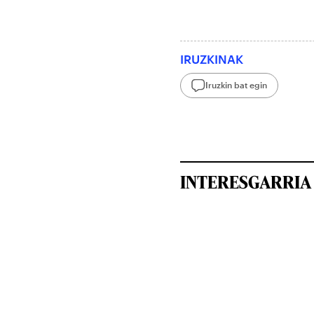
IRUZKINAK
Iruzkin bat egin
INTERESGARRIA 