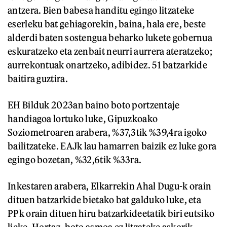
antzera. Bien babesa handitu egingo litzateke
eserleku bat gehiagorekin, baina, hala ere, beste
alderdi baten sostengua beharko lukete gobernua
eskuratzeko eta zenbait neurri aurrera ateratzeko;
aurrekontuak onartzeko, adibidez. 51 batzarkide
baitira guztira.
EH Bilduk 2023an baino boto portzentaje
handiagoa lortuko luke, Gipuzkoako
Soziometroaren arabera, %37,3tik %39,4ra igoko
bailitzateke. EAJk lau hamarren baizik ez luke gora
egingo bozetan, %32,6tik %33ra.
Inkestaren arabera, Elkarrekin Ahal Dugu-k orain
dituen batzarkide bietako bat galduko luke, eta
PPk orain dituen hiru batzarkideetatik biri eutsiko
lieke. Hortaz, boto asmoa ez litzateke askorik