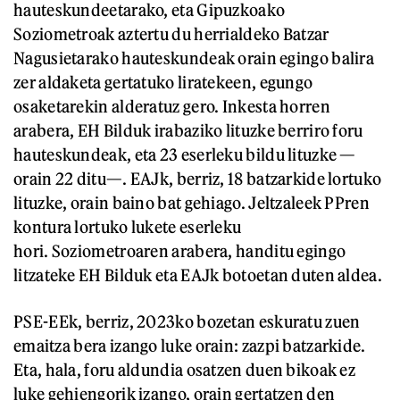
hauteskundeetarako, eta Gipuzkoako
Soziometroak aztertu du herrialdeko Batzar
Nagusietarako hauteskundeak orain egingo balira
zer aldaketa gertatuko liratekeen, egungo
osaketarekin alderatuz gero. Inkesta horren
arabera, EH Bilduk irabaziko lituzke berriro foru
hauteskundeak, eta 23 eserleku bildu lituzke —
orain 22 ditu—. EAJk, berriz, 18 batzarkide lortuko
lituzke, orain baino bat gehiago. Jeltzaleek PPren
kontura lortuko lukete eserleku
hori. Soziometroaren arabera, handitu egingo
litzateke EH Bilduk eta EAJk botoetan duten aldea.
PSE-EEk, berriz, 2023ko bozetan eskuratu zuen
emaitza bera izango luke orain: zazpi batzarkide.
Eta, hala, foru aldundia osatzen duen bikoak ez
luke gehiengorik izango, orain gertatzen den