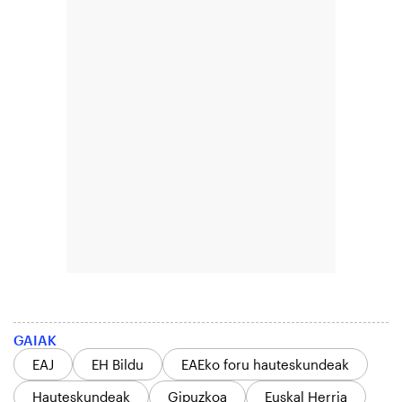
GAIAK
EAJ
EH Bildu
EAEko foru hauteskundeak
Hauteskundeak
Gipuzkoa
Euskal Herria