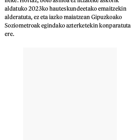
aldatuko 2023ko hauteskundeetako emaitzekin
alderatuta, ez eta iazko maiatzean Gipuzkoako
Soziometroak egindako azterketekin konparatuta
ere.