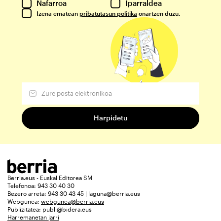
Nafarroa
Iparraldea
Izena ematean
pribatutasun politika
onartzen duzu.
Berria.eus - Euskal Editorea SM
Telefonoa: 943 30 40 30
Bezero arreta: 943 30 43 45 | laguna@berria.eus
Webgunea:
webgunea@berria.eus
Publizitatea:
publi@bidera.eus
Harremanetan jarri