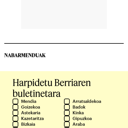
NABARMENDUAK
Harpidetu Berriaren
buletinetara
Mendia
Arratsaldekoa
Goizekoa
Badok
Astekaria
Kinka
Kazetaritza
Gipuzkoa
Bizkaia
Araba