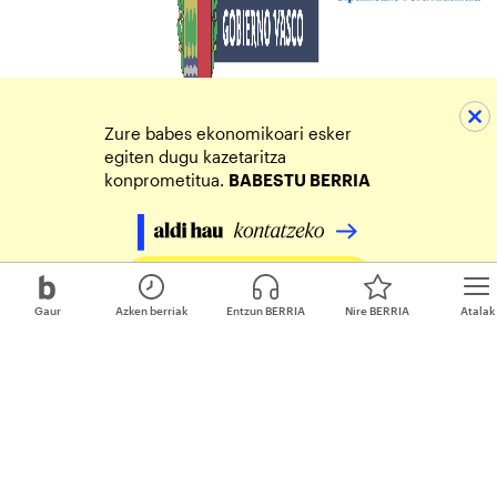
Zure babes ekonomikoari esker
egiten dugu kazetaritza
konprometitua.
BABESTU BERRIA
Egin zure ekarpena
Gaur
Azken berriak
Entzun BERRIA
Nire BERRIA
Atalak