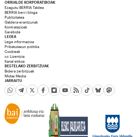
ORRIALDE KORPORATIBOAK
Ezagutu BERRIA Taldea
BERRIA berri bloga
Publizitatea
Galdera-erantzunak
Kontratazioak
Sarebide
LEGEA
Lege informazioa
Pribatutasun politika
Cookieak
cc Lizentzia
Kanal etikoa
BESTELAKO ZERBITZUAK
Bidera zerbitzuak
Midas Media
JARRAITU