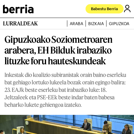
Babestu Berria
LURRALDEAK
ARABA
BIZKAIA
GIPUZKOA
Gipuzkoako Soziometroaren
arabera, EH Bilduk irabaziko
lituzke foru hauteskundeak
Inkestak dio koalizio subiranistak orain baino eserleku
bat gehiago lortuko lukeela bozak orain egingo balira:
23. EAJk beste eserleku bat irabaziko luke: 18.
Jeltzaleek eta PSE-EEk beste indar baten babesa
beharko lukete gehiengoa izateko.