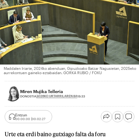
Maddalen Iriarte, 2024ko abenduan, Gipuzkoako Batzar Nagusietan, 2025eko
aurrekontuen gaineko eztabaidan. GORKA RUBIO / FOKU
Miren Mujika Telleria
2026KO URTARRILAREN 8A
DONOSTIA
13:33
Entzun
00:00:00
00:02:27
Urte eta erdi baino gutxiago falta da foru