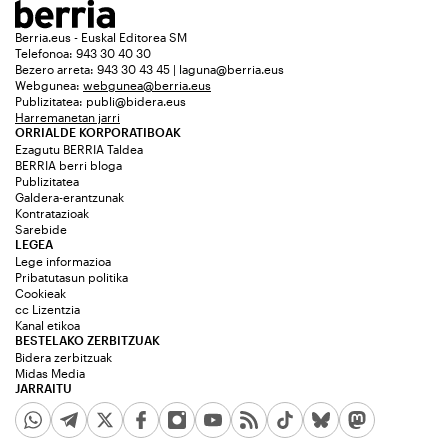
Berria.eus - Euskal Editorea SM
Telefonoa: 943 30 40 30
Bezero arreta: 943 30 43 45 | laguna@berria.eus
Webgunea:
webgunea@berria.eus
Publizitatea:
publi@bidera.eus
Harremanetan jarri
ORRIALDE KORPORATIBOAK
Ezagutu BERRIA Taldea
BERRIA berri bloga
Publizitatea
Galdera-erantzunak
Kontratazioak
Sarebide
LEGEA
Lege informazioa
Pribatutasun politika
Cookieak
cc Lizentzia
Kanal etikoa
BESTELAKO ZERBITZUAK
Bidera zerbitzuak
Midas Media
JARRAITU