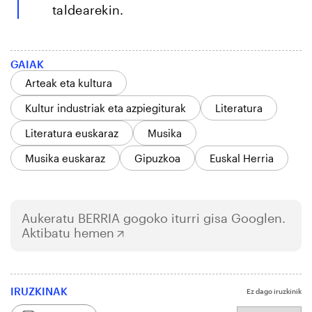
taldearekin.
GAIAK
Arteak eta kultura
Kultur industriak eta azpiegiturak
Literatura
Literatura euskaraz
Musika
Musika euskaraz
Gipuzkoa
Euskal Herria
Aukeratu
BERRIA
gogoko iturri gisa Googlen.
Aktibatu hemen
IRUZKINAK
Ez dago iruzkinik