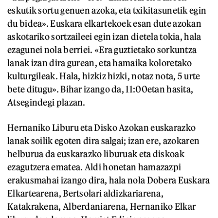
eskutik sortu genuen azoka, eta txikitasunetik egin
du bidea». Euskara elkartekoek esan dute azokan
askotariko sortzaileei egin izan dietela tokia, hala
ezagunei nola berriei. «Era guztietako sorkuntza
lanak izan dira gurean, eta hamaika koloretako
kulturgileak. Hala, hizkiz hizki, notaz nota, 5 urte
bete ditugu». Bihar izango da, 11:00etan hasita,
Atsegindegi plazan.
Hernaniko Liburu eta Disko Azokan euskarazko
lanak soilik egoten dira salgai; izan ere, azokaren
helburua da euskarazko liburuak eta diskoak
ezagutzera ematea. Aldi honetan hamazazpi
erakusmahai izango dira, hala nola Dobera Euskara
Elkartearena, Bertsolari aldizkariarena,
Katakrakena, Alberdaniarena, Hernaniko Elkar