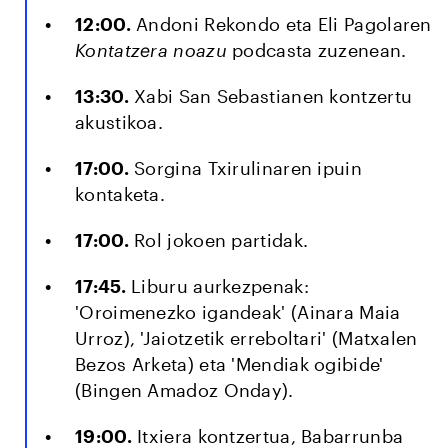
12:00.
Andoni Rekondo eta Eli Pagolaren
Kontatzera noazu
podcasta zuzenean.
13:30.
Xabi San Sebastianen kontzertu
akustikoa.
17:00.
Sorgina Txirulinaren ipuin
kontaketa.
17:00.
Rol jokoen partidak.
17:45.
Liburu aurkezpenak:
'Oroimenezko igandeak' (Ainara Maia
Urroz), 'Jaiotzetik erreboltari' (Matxalen
Bezos Arketa) eta 'Mendiak ogibide'
(Bingen Amadoz Onday).
19:00.
Itxiera kontzertua, Babarrunba