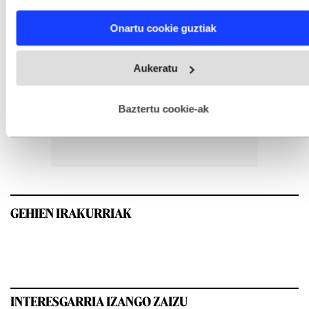
characteristics (fingerprinting)
Find out more about how your personal data is processed
Onartu cookie guztiak
and set your preferences in the
details section
.
Webgune honek cookie propioak eta hirugarrenen cookie-
Aukeratu
fitxategiak erabiltzen ditu. Zure esperientzia eta zerbitzuak
hobetzeko asmoz, cookie teknologiaz baliatzen gara. Ohar
hau onartuz gero, teknologia hori erabiltzeko baimen
esplizitua ematen diguzu.
Gehiago irakurri
Baztertu cookie-ak
GEHIEN IRAKURRIAK
INTERESGARRIA IZANGO ZAIZU