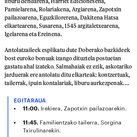
liburu dendarena, Harriet Edicionesena,
Pamielarena, Rolariakena, Argiarena, Zapotxin
pailazoarena, Eguzkilorerena, Dakitena Hatsa
elkartearena, Susarena, 1545 argitaletxearena,
Igelarena eta Ereinena.
Antolatzaileek esplikatu dute Doberako bazkideek
bost euroko bonuak izango dituztela postuetan
gastatu ahal izateko. Salmahaiak ez ezik, askotariko
jarduerak ere antolatu ditu elkarteak: kontzertuak,
tailerrak, ipuin kontalariak, liburu aurkezpenak....
EGITARAUA
11:00.
Irekiera, Zapotxin pailazoarekin.
11:45.
Familientzako tailerra, Sorgina
Txirulinarekin.