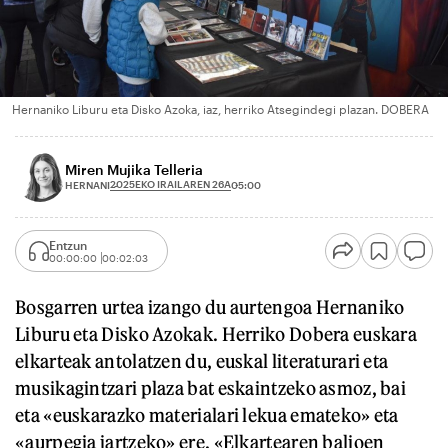
Hernaniko Liburu eta Disko Azoka, iaz, herriko Atsegindegi plazan. DOBERA
Miren Mujika Telleria
2025EKO IRAILAREN 26A
HERNANI
05:00
Entzun
00:00:00
00:02:03
Bosgarren urtea izango du aurtengoa Hernaniko
Liburu eta Disko Azokak. Herriko Dobera euskara
elkarteak antolatzen du, euskal literaturari eta
musikagintzari plaza bat eskaintzeko asmoz, bai
eta «euskarazko materialari lekua emateko» eta
«aurpegia jartzeko» ere. «Elkartearen balioen