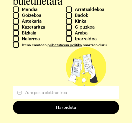
buletinetara
Mendia
Arratsaldekoa
Goizekoa
Badok
Astekaria
Kinka
Kazetaritza
Gipuzkoa
Bizkaia
Araba
Nafarroa
Iparraldea
Izena ematean
pribatutasun politika
onartzen duzu.