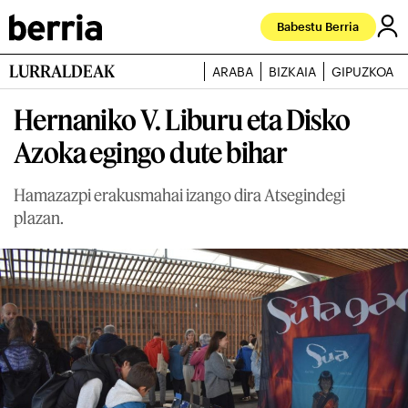
Babestu Berria
LURRALDEAK
ARABA
BIZKAIA
GIPUZKOA
Hernaniko V. Liburu eta Disko
Azoka egingo dute bihar
Hamazazpi erakusmahai izango dira Atsegindegi
plazan.