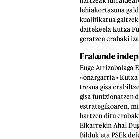
hartzeak lurraldear
lehiakortasuna gald
kualifikatua galtze
daitekeela Kutxa F
geratzea erabaki iz
Erakunde inde
Euge Arrizabalaga 
«onargarria» Kutxa
tresna gisa erabilt
gisa funtzionatzen 
estrategikoaren, m
hartzen ditu erabak
Elkarrekin Ahal Dug
Bilduk eta PSEk de