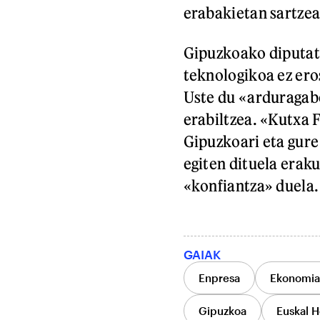
erabakietan sartzea 
Gipuzkoako diputat
teknologikoa ez ero
Uste du «arduragabe
erabiltzea. «Kutxa F
Gipuzkoari eta gure
egiten dituela erak
«konfiantza» duela.
GAIAK
Enpresa
Ekonomia 
Gipuzkoa
Euskal H