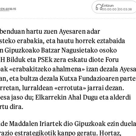
Entzun
EN 4A
15:15
00:00:00
00:03:38
benduan hartu zuen Ayesaren adar
steko erabakia, eta hautu horrek eztabaida
ean Gipuzkoako Batzar Nagusietako osoko
EH Bilduk eta PSEk zera eskatu diote Foru
oak «erabakitzeko ahalmena» izan dezala Ayes
n, eta bultza dezala Kutxa Fundazioaren parte
rretan, lurraldean «errotuta» jarrai dezan.
sa jaso du; Elkarrekin Ahal Dugu eta alderdi
rtu dira.
de Maddalen Iriartek dio Gipuzkoak ezin duel
azio estrategikotik kanpo geratu. Hortaz,