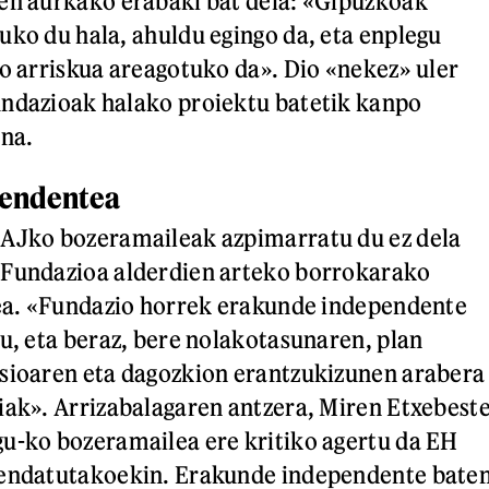
en aurkako erabaki bat dela: «Gipuzkoak
uko du hala, ahuldu egingo da, eta enplegu
ko arriskua areagotuko da». Dio «nekez» uler
undazioak halako proiektu batetik kanpo
ana.
pendentea
EAJko bozeramaileak azpimarratu du ez dela
 Fundazioa alderdien arteko borrokarako
zea. «Fundazio horrek erakunde independente
du, eta beraz, bere nolakotasunaren, plan
isioaren eta dagozkion erantzukizunen arabera
iak». Arrizabalagaren antzera, Miren Etxebest
u-ko bozeramailea ere kritiko agertu da EH
fendatutakoekin. Erakunde independente bate