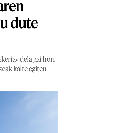
aren
tu dute
eria» dela gai hori
zeak kalte egiten