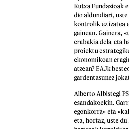
Kutxa Fundazioak er
dio aldundiari, ust
kontrolik ez izatea
gainean. Gainera, «
erabakia dela-eta h
proiektu estrategik
ekonomikoan eragina
atzean? EAJk beste
gardentasunez jokat
Alberto Albistegi P
esandakoekin. Garra
egonkorra» eta «kal
eta, hortaz, uste d