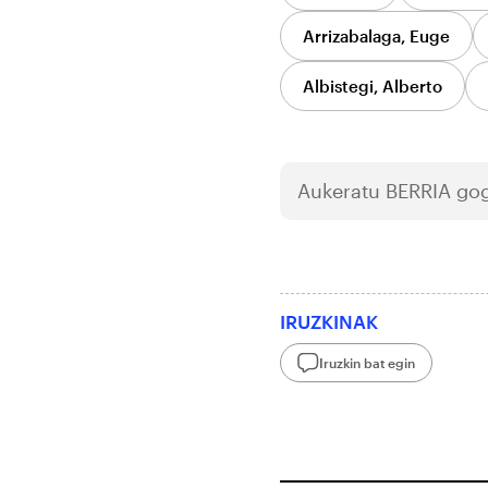
Arrizabalaga, Euge
Albistegi, Alberto
Aukeratu
BERRIA
gog
IRUZKINAK
Iruzkin bat egin