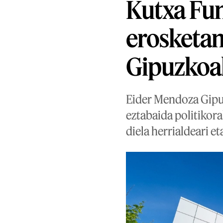
Kutxa Fu
erosketan
Gipuzkoa
Eider Mendoza Gipuz
eztabaida politikora
diela herrialdeari e