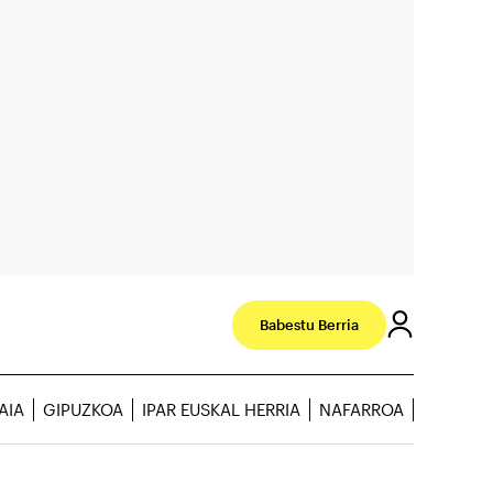
Babestu Berria
AIA
GIPUZKOA
IPAR EUSKAL HERRIA
NAFARROA