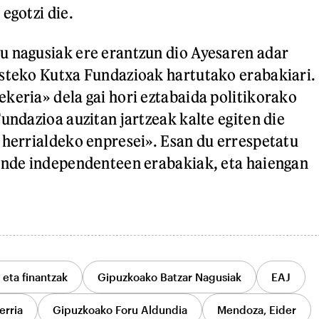
egotzi die.
u nagusiak ere erantzun dio Ayesaren adar
steko Kutxa Fundazioak hartutako erabakiari.
keria» dela gai hori eztabaida politikorako
undazioa auzitan jartzeak kalte egiten die
 herrialdeko enpresei». Esan du errespetatu
unde independenteen erabakiak, eta haiengan
eta finantzak
Gipuzkoako Batzar Nagusiak
EAJ
erria
Gipuzkoako Foru Aldundia
Mendoza, Eider