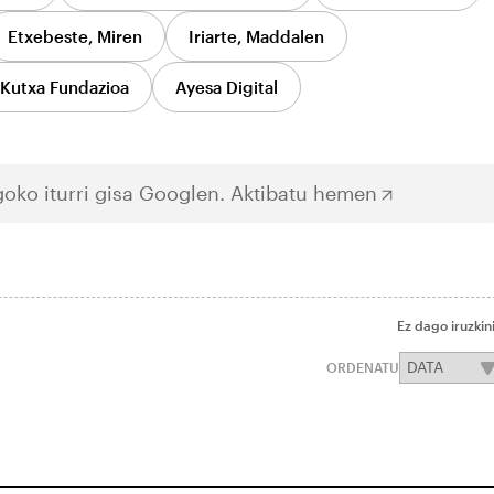
Etxebeste, Miren
Iriarte, Maddalen
Kutxa Fundazioa
Ayesa Digital
oko iturri gisa Googlen.
Aktibatu hemen
Ez dago iruzkin
ORDENATU