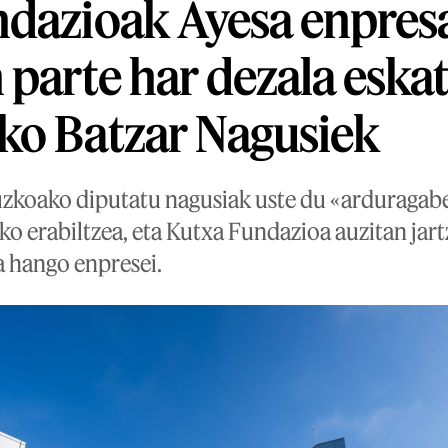
ndazioak Ayesa enpres
 parte har dezala eska
ko Batzar Nagusiek
koako diputatu nagusiak uste du «arduragabek
ko erabiltzea, eta Kutxa Fundazioa auzitan jart
ta hango enpresei.