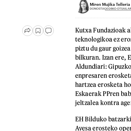
Miren Mujika Telleria
2026KO OTSAILAR
DONOSTIA
Kutxa Fundazioak a
teknologikoa ez ero
piztu du gaur goiz
bilkuran. Izan ere, 
Aldundiari: Gipuzk
enpresaren erosketa
hartzea erosketa ho
Eskaerak PPren babe
jeltzalea kontra age
EH Bilduko batzarki
Ayesa erosteko oper