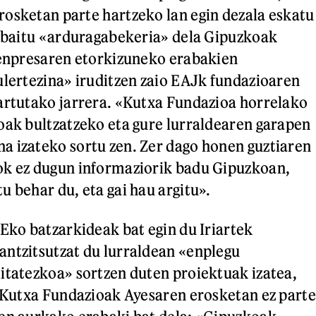
osketan parte hartzeko lan egin dezala eskatu
e baitu «arduragabekeria» dela Gipuzkoak
 enpresaren etorkizuneko erabakien
ulertezina» iruditzen zaio EAJk fundazioaren
artutako jarrera. «Kutxa Fundazioa horrelako
oak bultzatzeko eta gure lurraldearen garapen
 izateko sortu zen. Zer dago honen guztiaren
ok ez dugun informaziorik badu Gipuzkoan,
u behar du, eta gai hau argitu».
SEko batzarkideak bat egin du Iriartek
ntzitsutzat du lurraldean «enplegu
itatezkoa» sortzen duten proiektuak izatea,
u Kutxa Fundazioak Ayesaren erosketan ez parte