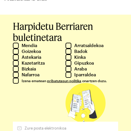
Harpidetu Berriaren
buletinetara
Mendia
Arratsaldekoa
Goizekoa
Badok
Astekaria
Kinka
Kazetaritza
Gipuzkoa
Bizkaia
Araba
Nafarroa
Iparraldea
Izena ematean
pribatutasun politika
onartzen duzu.