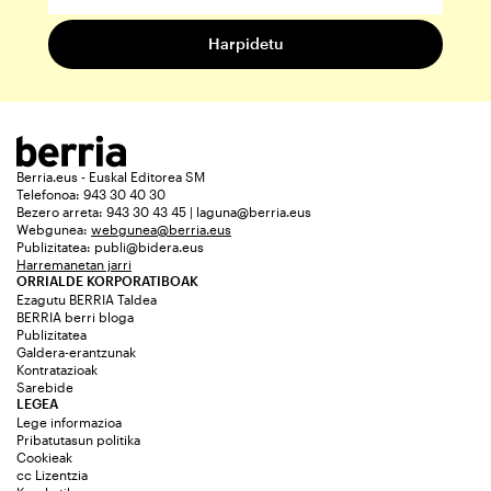
Berria.eus - Euskal Editorea SM
Telefonoa: 943 30 40 30
Bezero arreta: 943 30 43 45 | laguna@berria.eus
Webgunea:
webgunea@berria.eus
Publizitatea:
publi@bidera.eus
Harremanetan jarri
ORRIALDE KORPORATIBOAK
Ezagutu BERRIA Taldea
BERRIA berri bloga
Publizitatea
Galdera-erantzunak
Kontratazioak
Sarebide
LEGEA
Lege informazioa
Pribatutasun politika
Cookieak
cc Lizentzia