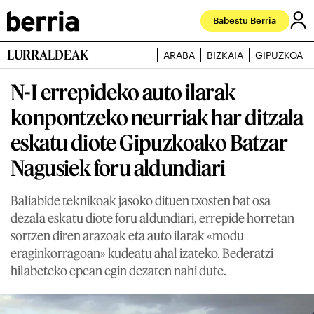
Babestu Berria
LURRALDEAK
ARABA
BIZKAIA
GIPUZKOA
N-I errepideko auto ilarak
konpontzeko neurriak har ditzala
eskatu diote Gipuzkoako Batzar
Nagusiek foru aldundiari
Baliabide teknikoak jasoko dituen txosten bat osa
dezala eskatu diote foru aldundiari, errepide horretan
sortzen diren arazoak eta auto ilarak «modu
eraginkorragoan» kudeatu ahal izateko. Bederatzi
hilabeteko epean egin dezaten nahi dute.