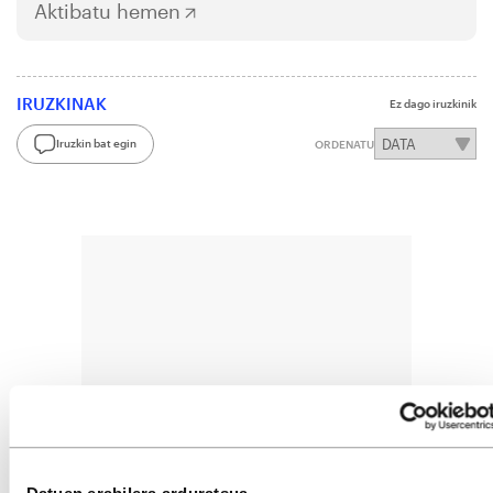
Aktibatu hemen
IRUZKINAK
Ez dago iruzkinik
Iruzkin bat egin
ORDENATU