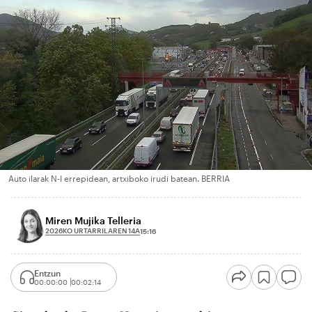
Auto ilarak N-I errepidean, artxiboko irudi batean. BERRIA
Miren Mujika Telleria
2026KO URTARRILAREN 14A
15:16
Entzun
00:00:00
00:02:14