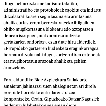
diogu beharrezko mekanismo tekniko,
administratibo eta protokoloak egokitu eta indartu
ditzala trafikoaren segurtasuna eta arintasuna
ahalik eta lasterren berreskuratzeko ibilgailuen
ohiko mugikortasuna blokeatu edo oztopatzen
denean istripuen, matxuren eta antzeko
gertakarien ondorioz», esan dute hiru alderdiek.
«Errepideko gertaeren kudeaketa eraginkorragoa
bermatu dezala nahi dugu, sortzen diren oztopoak
eta mugikortasun arazoak ahalik eta gehien
arintzeko».
Foru aldundiko Bide Azpiegitura Sailak urte
amaieran jakinarazi zuen ahaleginetan ari direla
errepide horretako auto ilaren arazoa
konpontzeko. Orain, Gipuzkoako Batzar Nagusiek
bederatzi hilabeteko epea eman diote