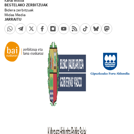
Kanal etikoa
BESTELAKO ZERBITZUAK
Bidera zerbitzuak
Midas Media
JARRAITU