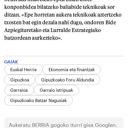
konponbidea bilatzeko baliabide teknikoak sor
ditzan. «Epe horretan aukera teknikoak aztertzeko
txosten bat egin dezala nahi dugu, ondoren Bide
Azpiegituretako eta Lurralde Estrategiako
batzordean aurkezteko».
GAIAK
Euskal Herria
Ekonomia eta finantzak
Gipuzkoa
Gipuzkoako Foru Aldundia
Garraioa
Garraio istripuak
Gipuzkoako Batzar Nagusiak
Aukeratu
BERRIA
gogoko iturri gisa Googlen.