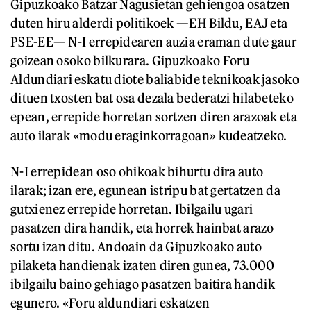
Gipuzkoako Batzar Nagusietan gehiengoa osatzen
duten hiru alderdi politikoek —EH Bildu, EAJ eta
PSE-EE— N-I errepidearen auzia eraman dute gaur
goizean osoko bilkurara. Gipuzkoako Foru
Aldundiari eskatu diote baliabide teknikoak jasoko
dituen txosten bat osa dezala bederatzi hilabeteko
epean, errepide horretan sortzen diren arazoak eta
auto ilarak «modu eraginkorragoan» kudeatzeko.
N-I errepidean oso ohikoak bihurtu dira auto
ilarak; izan ere, egunean istripu bat gertatzen da
gutxienez errepide horretan. Ibilgailu ugari
pasatzen dira handik, eta horrek hainbat arazo
sortu izan ditu. Andoain da Gipuzkoako auto
pilaketa handienak izaten diren gunea, 73.000
ibilgailu baino gehiago pasatzen baitira handik
egunero. «Foru aldundiari eskatzen