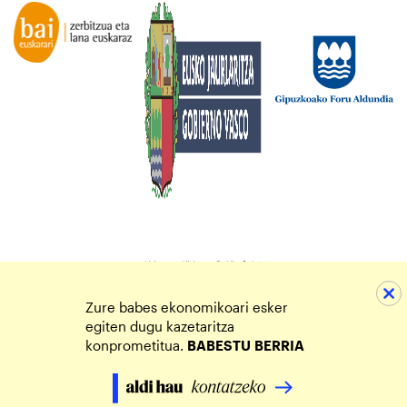
Zure babes ekonomikoari esker
egiten dugu kazetaritza
konprometitua.
BABESTU
BERRIA