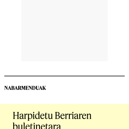
NABARMENDUAK
Harpidetu Berriaren
buletinetara