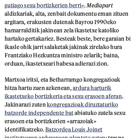
gutiago sexu bortizkerien berri»
.
Mediapart
aldizkariak, alta, zenbait dokumentu eman zituen
argitara, erakusten dutenak Bayrou 1990eko
hamarralditik jakinean zela ikastetxe katoliko
hartako gertakariez. Besteak beste, bere garaian bi
ikasle ohik jarri salaketak jakinak zirelako hura
Frantziako Hezkuntza ministro zelarik; baina,
orduan, ikastetxeari babesa adierazi zion.
Martxoa iritsi, eta Betharramgo kongregazioak
hitza hartu zuen azkenean,
ardura harturik
ikastetxeko bortizkeria eta sexu erasoen aferan
.
Jakinarazi zuten
kongregazioak diruztaturiko
batzorde independente bat
abiatuko zutela sexu
erasoen eta bortizkerien «arrazoiak»
identifikatzeko.
Batzordea Louis Joinet
institutuaren ardurapean plantatu zuten
; tresna