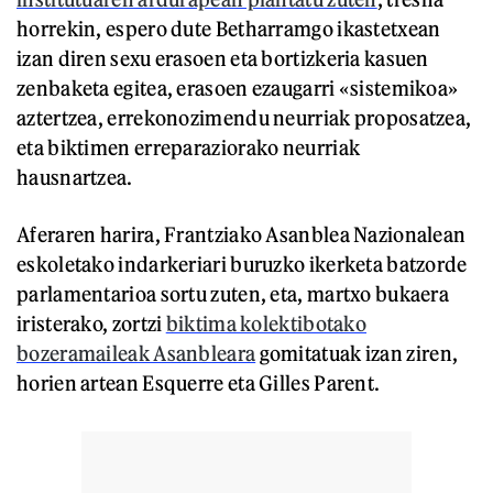
horrekin, espero dute Betharramgo ikastetxean
izan diren sexu erasoen eta bortizkeria kasuen
zenbaketa egitea, erasoen ezaugarri «sistemikoa»
aztertzea, errekonozimendu neurriak proposatzea,
eta biktimen erreparaziorako neurriak
hausnartzea.
Aferaren harira, Frantziako Asanblea Nazionalean
eskoletako indarkeriari buruzko ikerketa batzorde
parlamentarioa sortu zuten, eta, martxo bukaera
iristerako, zortzi
biktima kolektibotako
bozeramaileak Asanbleara
gomitatuak izan ziren,
horien artean Esquerre eta Gilles Parent.