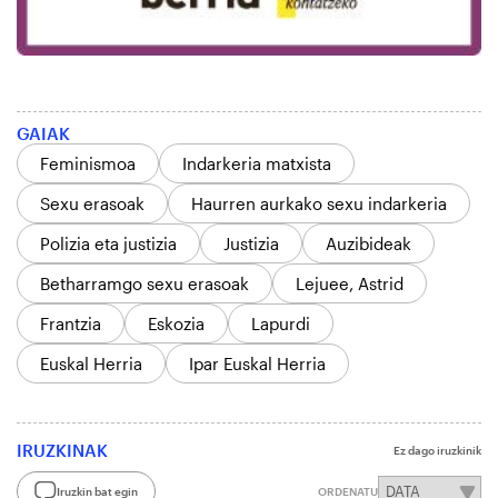
GAIAK
Feminismoa
Indarkeria matxista
Sexu erasoak
Haurren aurkako sexu indarkeria
Polizia eta justizia
Justizia
Auzibideak
Betharramgo sexu erasoak
Lejuee, Astrid
Frantzia
Eskozia
Lapurdi
Euskal Herria
Ipar Euskal Herria
IRUZKINAK
Ez dago iruzkinik
Iruzkin bat egin
ORDENATU