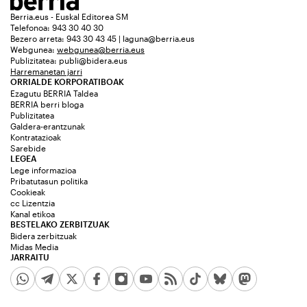
Berria.eus - Euskal Editorea SM
Telefonoa: 943 30 40 30
Bezero arreta: 943 30 43 45 | laguna@berria.eus
Webgunea:
webgunea@berria.eus
Publizitatea:
publi@bidera.eus
Harremanetan jarri
ORRIALDE KORPORATIBOAK
Ezagutu BERRIA Taldea
BERRIA berri bloga
Publizitatea
Galdera-erantzunak
Kontratazioak
Sarebide
LEGEA
Lege informazioa
Pribatutasun politika
Cookieak
cc Lizentzia
Kanal etikoa
BESTELAKO ZERBITZUAK
Bidera zerbitzuak
Midas Media
JARRAITU