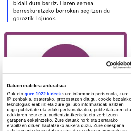
bidali dute berriz. Haren semea
berreskuratzeko borrokan segitzen du
geroztik Lejueek.
Datuen erabilera arduratsua
Guk eta
gure 1022 kideek
sure informacio pertsonala, zure
IP zenbakia, esaterako, prozesatzen ditugu, cookie bezalak
teknologiak erabiliz eta zure gailuko informazioak azitzen
dugu publizitate eta eduki pertsonalizatua, publizitatearen eta
edukiaren neurketa, audientzia-ikerketa eta zerbitzuen
garapena eskaintzeko. Zure datuak nork eta zertarako
erabiltzen dituen hautatzeko aukera duzu. Zure onespena
aldatzen edo deuseztatzen ahal duzu edozein momentutan,