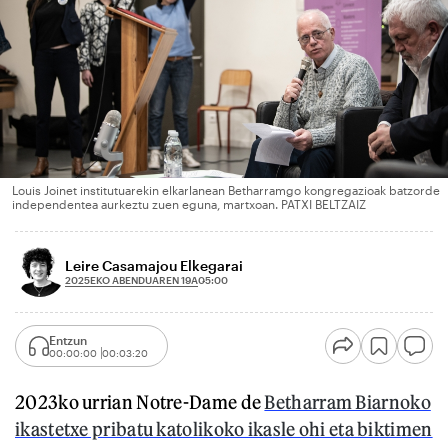
Louis Joinet institutuarekin elkarlanean Betharramgo kongregazioak batzorde
independentea aurkeztu zuen eguna, martxoan. PATXI BELTZAIZ
Leire Casamajou Elkegarai
2025EKO ABENDUAREN 19A
05:00
Entzun
00:00:00
00:03:20
2023ko urrian Notre-Dame de
Betharram Biarnoko
ikastetxe pribatu katolikoko ikasle ohi eta biktimen