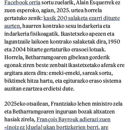
Facebook orria
sortu zuelarik, Alain Esquerrek ez
zuen esperoko, agian, 2025. urtea horrela
gertatuko zenik:
kasik 200 salaketa ezarri dituzte
aurten
, haurren kontrako sexu indarkeria eta
indarkeria fisikoagatik. Ikastetxeko apezen eta
laguntzaile laikoen kontrako salaketak dira, 1950
eta 2004 bitarte gertaturiko erasoei lotuak.
Horrela, Betharramgoaren gibelean gorderik
egonak ziren beste zenbait ikastetxetako aferak ere
argitara atera dira: emeki-emeki, sareak sortu,
biktimek hitza hartu, eta egiturazko eraso sistema
auzitan ezartzea erdietsi dute.
2025eko otsailean, Frantziako lehen ministro zela
eta Betharramgoaren inguruan bozak altxatzen
hasiak zirela,
François Bayrouk adierazi zuen
«inoiz ez [duela] ukan bortizkerien berri, are