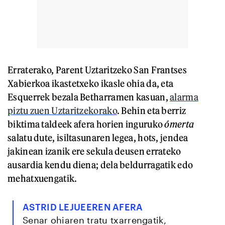
Erraterako, Parent Uztaritzeko San Frantses
Xabierkoa ikastetxeko ikasle ohia da, eta
Esquerrek bezala Betharramen kasuan,
alarma
piztu zuen Uztaritzekorako
. Behin eta berriz
biktima taldeek afera horien inguruko
ómerta
salatu dute, isiltasunaren legea, hots, jendea
jakinean izanik ere sekula deusen errateko
ausardia kendu diena; dela beldurragatik edo
mehatxuengatik.
ASTRID LEJUEEREN AFERA
Senar ohiaren tratu txarrengatik,