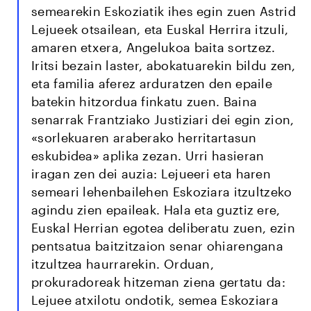
semearekin Eskoziatik ihes egin zuen Astrid
Lejueek otsailean, eta Euskal Herrira itzuli,
amaren etxera, Angelukoa baita sortzez.
Iritsi bezain laster, abokatuarekin bildu zen,
eta familia aferez arduratzen den epaile
batekin hitzordua finkatu zuen. Baina
senarrak Frantziako Justiziari dei egin zion,
«sorlekuaren araberako herritartasun
eskubidea» aplika zezan. Urri hasieran
iragan zen dei auzia: Lejueeri eta haren
semeari lehenbailehen Eskoziara itzultzeko
agindu zien epaileak. Hala eta guztiz ere,
Euskal Herrian egotea deliberatu zuen, ezin
pentsatua baitzitzaion senar ohiarengana
itzultzea haurrarekin. Orduan,
prokuradoreak hitzeman ziena gertatu da:
Lejuee atxilotu ondotik, semea Eskoziara