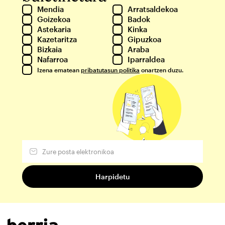
Mendia
Arratsaldekoa
Goizekoa
Badok
Astekaria
Kinka
Kazetaritza
Gipuzkoa
Bizkaia
Araba
Nafarroa
Iparraldea
Izena ematean
pribatutasun politika
onartzen duzu.