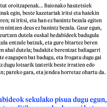
itut oroitzapenak... Baionako hautetsiek
ak egin, beste kazetariak iritsi eta haiekin
iren; ni iritsi, eta han ez banintz bezala egiten
en nintzen deus ez banintz bezala. Gaur egun,
neurtzen dutela euskal hedabideek badugula
ula entzule batzuk, eta gure bitartez beren
n ahal dutela; badakite berentzat baliagarri
ste ezagupen bat badugu, eta frogatu dugu gai
Ez dugu lotsarik izaterik beste irratien edo
n; pareko gara, eta jendea horretaz ohartu da.
abideok sekulako pisua dugu egun