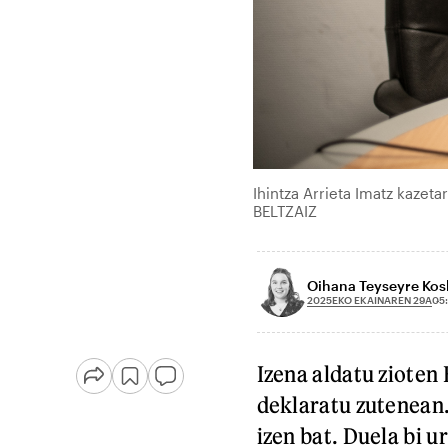
Ihintza Arrieta Imatz kazeta
BELTZAIZ
Oihana Teyseyre Kos
2025EKO EKAINAREN 29A
05
Izena aldatu zioten
deklaratu zutenean
izen bat. Duela bi ur