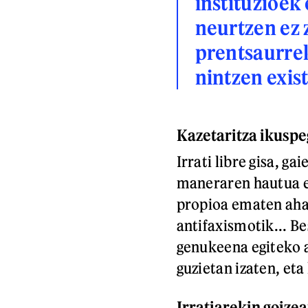
instituzioek
neurtzen ez 
prentsaurrek
nintzen exis
Kazetaritza ikuspeg
Irrati libre gisa, g
maneraren hautua er
propioa ematen ahal
antifaxismotik... B
genukeena egiteko a
guzietan izaten, et
Irratiarekin goizea