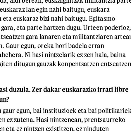
da, aldi berean, euskalgintzak militantzia part
 euskaraz lan egin nahi baitugu, euskara
 eta euskaraz bizi nahi baitugu. Egitasmo
 gara, eta parte hartzen dugu. Urteen poderioz
ntseatzen gara lanaren eta militantziaren artea
. Gaur egun, oreka hori badela erran
behera. Ni hasi nintzelarik ez zen hala, baina
egiten ditugun gauzak konpentsatzen entseatze
asi duzula. Zer dakar euskarazko irrati libre
gun?
gaur egun, bai instituzioek eta bai politikarie
en ez zutena. Hasi nintzenean, prentsaurreko
en eta ez nintzen existitzen, ez ninduten