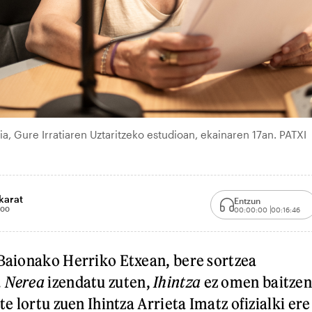
ria, Gure Irratiaren Uztaritzeko estudioan, ekainaren 17an. PATXI
karat
Entzun
:00
00:00:00
00:16:46
 Baionako Herriko Etxean, bere sortzea
.
Nerea
izendatu zuten,
Ihintza
ez omen baitze
te lortu zuen Ihintza Arrieta Imatz ofizialki ere