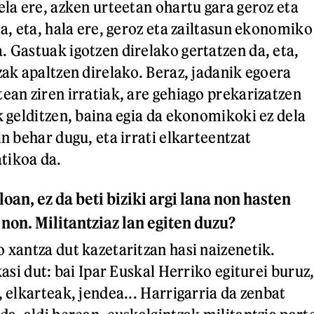
ela ere, azken urteetan ohartu gara geroz eta
la, eta, hala ere, geroz eta zailtasun ekonomiko
. Gastuak igotzen direlako gertatzen da, eta,
zak apaltzen direlako. Beraz, jadanik egoera
ean ziren irratiak, are gehiago prekarizatzen
k gelditzen, baina egia da ekonomikoki ez dela
in behar dugu, eta irrati elkarteentzat
tikoa da.
oan, ez da beti biziki argi lana non hasten
 non. Militantziaz lan egiten duzu?
o xantza dut kazetaritzan hasi naizenetik.
ikasi dut: bai Ipar Euskal Herriko egiturei buruz
, elkarteak, jendea... Harrigarria da zenbat