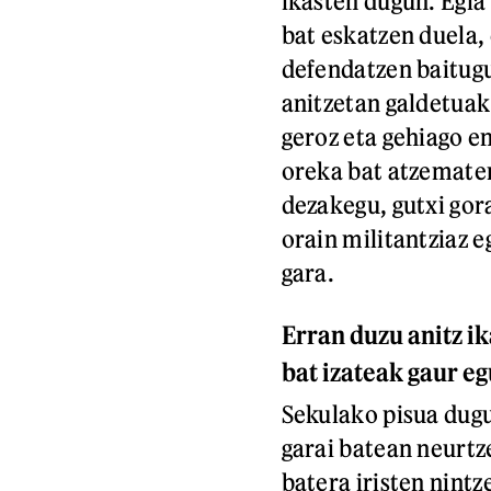
ikasten dugun. Egia 
bat eskatzen duela,
defendatzen baitugu
anitzetan galdetuak
geroz eta gehiago e
oreka bat atzematen
dezakegu, gutxi gora
orain militantziaz 
gara.
Erran duzu anitz ik
bat izateak gaur e
Sekulako pisua dugu 
garai batean neurtz
batera iristen nintz