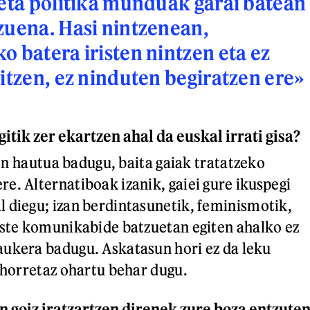
 eta politika munduak garai batean
zuena. Hasi nintzenean,
o batera iristen nintzen eta ez
titzen, ez ninduten begiratzen ere»
itik zer ekartzen ahal da euskal irrati gisa?
aien hautua badugu, baita gaiak tratatzeko
e. Alternatiboak izanik, gaiei gure ikuspegi
 diegu; izan berdintasunetik, feminismotik,
este komunikabide batzuetan egiten ahalko ez
ukera badugu. Askatasun hori ez da leku
a horretaz ohartu behar dugu.
n goiz iratzartzen direnek zure boza entzute