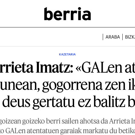
ARABA
BIZK
KAZETARIA
rrieta Imatz:
«GALen at
nean, gogorrena zen i
 deus gertatu ez balitz 
goizean goizeko berri sailen ahotsa da Arrieta I
iko GALen atentatuen garaiak markatu du betiko