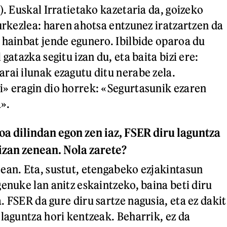
). Euskal Irratietako kazetaria da, goizeko
urkezlea: haren ahotsa entzunez iratzartzen da
 hainbat jende egunero. Ibilbide oparoa du
gatazka segitu izan du, eta baita bizi ere:
rai ilunak ezagutu ditu nerabe zela.
» eragin dio horrek: «Segurtasunik ezaren
a».
oa dilindan egon zen iaz, FSER diru laguntza
izan zenean. Nola zarete?
ean. Eta, sustut, etengabeko ezjakintasun
enuke lan anitz eskaintzeko, baina beti diru
 FSER da gure diru sartze nagusia, eta ez dakit
 laguntza hori kentzeak. Beharrik, ez da