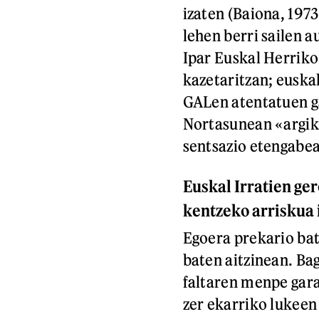
izaten (Baiona, 1973
lehen berri sailen a
Ipar Euskal Herriko
kazetaritzan; euskal 
GALen atentatuen ga
Nortasunean «argiki
sentsazio etengabe
Euskal Irratien ger
kentzeko arriskua 
Egoera prekario bat
baten aitzinean. Bag
faltaren menpe gara.
zer ekarriko lukeen