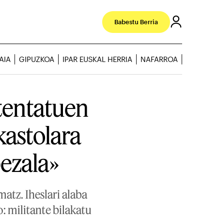
Babestu Berria
AIA
GIPUZKOA
IPAR EUSKAL HERRIA
NAFARROA
entatuen
kastolara
bezala»
matz. Iheslari alaba
: militante bilakatu