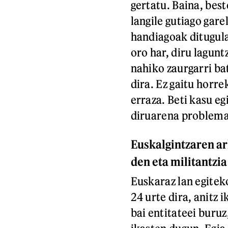
gertatu. Baina, best
langile gutiago gare
handiagoak ditugula
oro har, diru lagunt
nahiko zaurgarri bat
dira. Ez gaitu horre
erraza. Beti kasu eg
diruarena problema
Euskalgintzaren arl
den eta militantzia
Euskaraz lan egitek
24 urte dira, anitz 
bai entitateei buruz