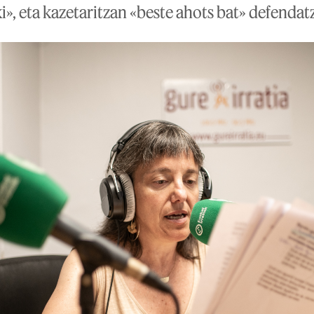
i», eta kazetaritzan «beste ahots bat» defendat