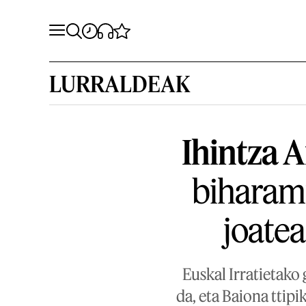
LURRALDEAK
Ihintza A
biharamu
joatea
Euskal Irratietako 
da, eta Baiona ttip