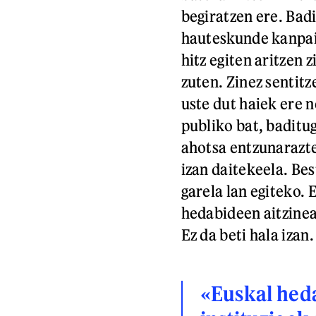
begiratzen ere. Bad
hauteskunde kanpain
hitz egiten aritzen z
zuten. Zinez sentitz
uste dut haiek ere 
publiko bat, baditug
ahotsa entzunarazte
izan daitekeela. Be
garela lan egiteko. 
hedabideen aitzinea
Ez da beti hala izan.
«Euskal hed