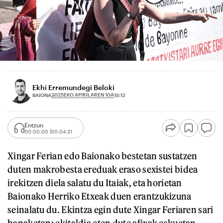
Ekhi Erremundegi Beloki
2025EKO APIRILAREN 10A
BAIONA
12:12
Entzun
00:00:00
00:04:31
Xingar Ferian edo Baionako bestetan sustatzen
duten makrobesta ereduak eraso sexistei bidea
irekitzen diela salatu du Itaiak, eta horietan
Baionako Herriko Etxeak duen erantzukizuna
seinalatu du. Ekintza egin dute Xingar Feriaren sari
banaketan: ekitaldia eten dute afixak eskuetan