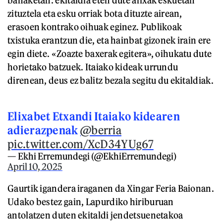
zituztela eta esku orriak bota dituzte airean,
erasoen kontrako oihuak eginez. Publikoak
txistuka erantzun die, eta hainbat gizonek irain ere
egin diete. «Zoazte baxerak egitera», oihukatu dute
horietako batzuek. Itaiako kideak urrundu
direnean, deus ez balitz bezala segitu du ekitaldiak.
Elixabet Etxandi Itaiako kidearen
adierazpenak
@berria
pic.twitter.com/XcD34YUg67
— Ekhi Erremundegi (@EkhiErremundegi)
April 10, 2025
Gaurtik igandera iraganen da Xingar Feria Baionan.
Udako bestez gain, Lapurdiko hiriburuan
antolatzen duten ekitaldi jendetsuenetakoa