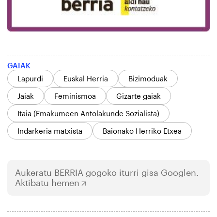
GAIAK
Lapurdi
Euskal Herria
Bizimoduak
Jaiak
Feminismoa
Gizarte gaiak
Itaia (Emakumeen Antolakunde Sozialista)
Indarkeria matxista
Baionako Herriko Etxea
Aukeratu
BERRIA
gogoko iturri gisa Googlen.
Aktibatu hemen