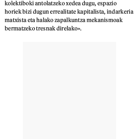
kolektiboki antolatzeko xedea dugu, espazio
horiek bizi dugun errealitate kapitalista, indarkeria
matxista eta halako zapalkuntza mekanismoak
bermatzeko tresnak direlako».