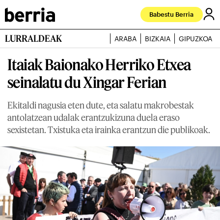
Babestu Berria
LURRALDEAK
ARABA
BIZKAIA
GIPUZKOA
Itaiak Baionako Herriko Etxea
seinalatu du Xingar Ferian
Ekitaldi nagusia eten dute, eta salatu makrobestak
antolatzean udalak erantzukizuna duela eraso
sexistetan. Txistuka eta irainka erantzun die publikoak.