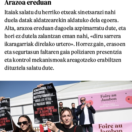
Arazoa ereduan
Itaiak salatu du herriko etxeak sinetsarazi nahi
duela datak aldatzearekin aldatuko dela egoera.
Alta, arazoa ereduan dagoela azpimarratu dute, eta
hori ez dutela zalantzan eman nahi, «diru sarrera
ikaragarriak direlako urtero». Horrez gain, erasoen
eta segurtasun faltaren gaia poliziaren presentzia
eta kontrol mekanismoak areagotzeko erabiltzen
dituztela salatu dute.