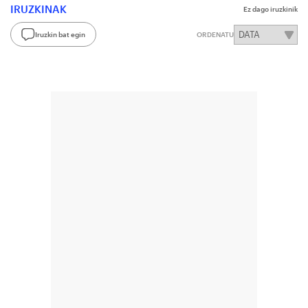
IRUZKINAK
Ez dago iruzkinik
Iruzkin bat egin
ORDENATU