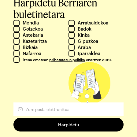
Harpidetu Berriaren
buletinetara
Mendia
Arratsaldekoa
Goizekoa
Badok
Astekaria
Kinka
Kazetaritza
Gipuzkoa
Bizkaia
Araba
Nafarroa
Iparraldea
Izena ematean
pribatutasun politika
onartzen duzu.