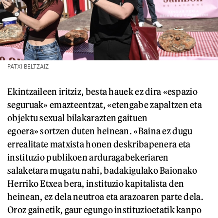
PATXI BELTZAIZ
Ekintzaileen iritziz, besta hauek ez dira «espazio
seguruak» emazteentzat, «etengabe zapaltzen eta
objektu sexual bilakarazten gaituen
egoera» sortzen duten heinean. «Baina ez dugu
errealitate matxista honen deskribapenera eta
instituzio publikoen arduragabekeriaren
salaketara mugatu nahi, badakigulako Baionako
Herriko Etxea bera, instituzio kapitalista den
heinean, ez dela neutroa eta arazoaren parte dela.
Oroz gainetik, gaur egungo instituzioetatik kanpo