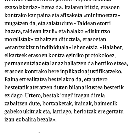
ezaxolakeriaz» betea da. Itaiaren iritziz, erasoen
kontrako kanpaina eta afixaketa «minimoetara»
mugatzen da, eta salatu dute «Taldean etorri
bazara, taldean itzuli» eta halako «diskurtso
moralistak» zabaltzen dituztela, erasoetan
«erantzukizun indibiduala» lehenetsiz. «Halaber,
elkarteek erasoen kontra eginiko protokoloez,
permanentziaz eta lanaz baliatzen da herriko etxea,
erasoen kontrako bere inplikazioa justifikatzeko.
Baina errealitatea bestelakoa da, eta urtero
bestetatik ateratzen duten bilana ikustea besterik
ez dago. Urtero, bestak 'ongi' iragan direla
zabaltzen dute, bortxaketak, irainak, baimenik
gabeko ukituak eta, larriago, heriotzak ere gertatu
izan ez balira bezala».