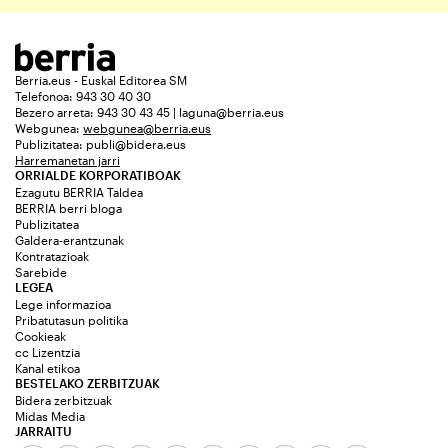
Berria.eus - Euskal Editorea SM
Telefonoa: 943 30 40 30
Bezero arreta: 943 30 43 45 | laguna@berria.eus
Webgunea:
webgunea@berria.eus
Publizitatea:
publi@bidera.eus
Harremanetan jarri
ORRIALDE KORPORATIBOAK
Ezagutu BERRIA Taldea
BERRIA berri bloga
Publizitatea
Galdera-erantzunak
Kontratazioak
Sarebide
LEGEA
Lege informazioa
Pribatutasun politika
Cookieak
cc Lizentzia
Kanal etikoa
BESTELAKO ZERBITZUAK
Bidera zerbitzuak
Midas Media
JARRAITU