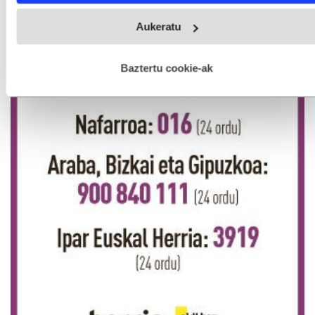
Webgune honek cookie propioak eta hirugarrenen cookie-
Aukeratu
fitxategiak erabiltzen ditu. Zure esperientzia eta zerbitzuak
hobetzeko asmoz, cookie teknologiaz baliatzen gara. Ohar
hau onartuz gero, teknologia hori erabiltzeko baimen
esplizitua ematen diguzu.
Gehiago irakurri
Baztertu cookie-ak