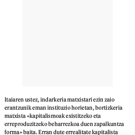
Itaiaren ustez, indarkeria matxistari ezin zaio
erantzunik eman instituzio horietan, bortizkeria
matxista «kapitalismoak existitzeko eta
erreproduzitzeko beharrezkoa duen zapalkuntza
forma» baita. Erran dute errealitate kapitalista