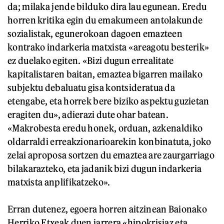
da; milaka jende bilduko dira lau egunean. Eredu
horren kritika egin du emakumeen antolakunde
sozialistak, egunerokoan dagoen emazteen
kontrako indarkeria matxista «areagotu besterik»
ez duelako egiten. «Bizi dugun errealitate
kapitalistaren baitan, emaztea bigarren mailako
subjektu debaluatu gisa kontsideratua da
etengabe, eta horrek bere biziko aspektu guzietan
eragiten du», adierazi dute ohar batean.
«Makrobesta eredu honek, orduan, azkenaldiko
oldarraldi erreakzionarioarekin konbinatuta, joko
zelai aproposa sortzen du emaztea are zaurgarriago
bilakarazteko, eta jadanik bizi dugun indarkeria
matxista anplifikatzeko».
Erran dutenez, egoera horren aitzinean Baionako
Herriko Etxeak duen jarrera «hipokrisiaz eta