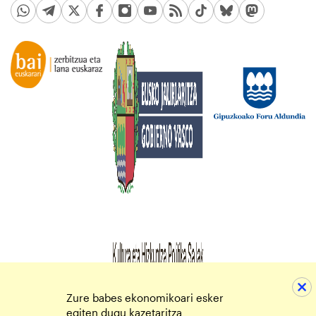
Zure babes ekonomikoari esker
egiten dugu kazetaritza