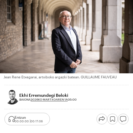
Jean Rene Etxegarai, artxiboko argazki batean. GUILLAUME FAUVEAU
Ekhi Erremundegi Beloki
2026KO MARTXOAREN 1A
BAIONA
05:00
Entzun
00:00:00
00:17:06