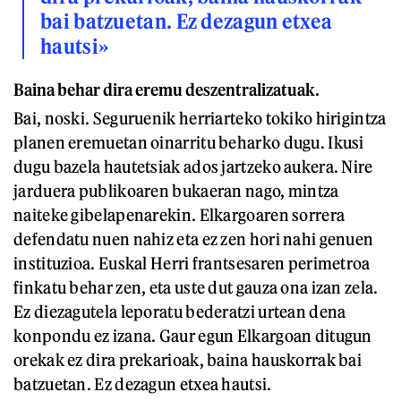
bai batzuetan. Ez dezagun etxea
hautsi»
Baina behar dira eremu deszentralizatuak.
Bai, noski. Seguruenik herriarteko tokiko hirigintza
planen eremuetan oinarritu beharko dugu. Ikusi
dugu bazela hautetsiak ados jartzeko aukera. Nire
jarduera publikoaren bukaeran nago, mintza
naiteke gibelapenarekin. Elkargoaren sorrera
defendatu nuen nahiz eta ez zen hori nahi genuen
instituzioa. Euskal Herri frantsesaren perimetroa
finkatu behar zen, eta uste dut gauza ona izan zela.
Ez diezagutela leporatu bederatzi urtean dena
konpondu ez izana. Gaur egun Elkargoan ditugun
orekak ez dira prekarioak, baina hauskorrak bai
batzuetan. Ez dezagun etxea hautsi.