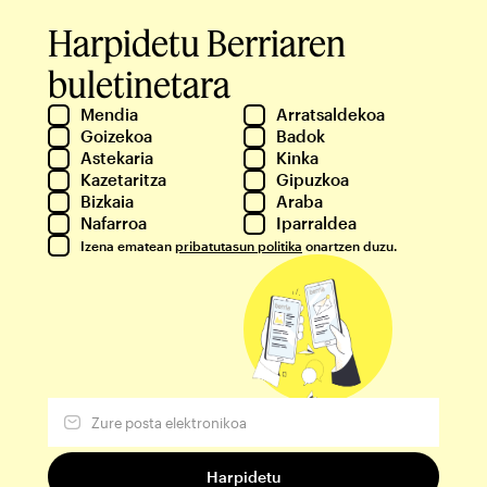
Harpidetu Berriaren
buletinetara
Mendia
Arratsaldekoa
Goizekoa
Badok
Astekaria
Kinka
Kazetaritza
Gipuzkoa
Bizkaia
Araba
Nafarroa
Iparraldea
Izena ematean
pribatutasun politika
onartzen duzu.