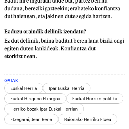
Badut nire inguruan talde bat, partez berritu
dudana, bereziki gazteekin; erabateko konfiantza
dut haiengan, eta jakinen dute segida hartzen.
Ez duzu oraindik delfinik izendatu?
Ez dut delfinik, baina baditut beren lana biziki ongi
egiten duten lankideak. Konfiantza dut
etorkizunean.
GAIAK
Euskal Herria
Ipar Euskal Herria
Euskal Hirigune Elkargoa
Euskal Herriko politika
Herriko bozak Ipar Euskal Herrian
Etxegarai, Jean Rene
Baionako Herriko Etxea