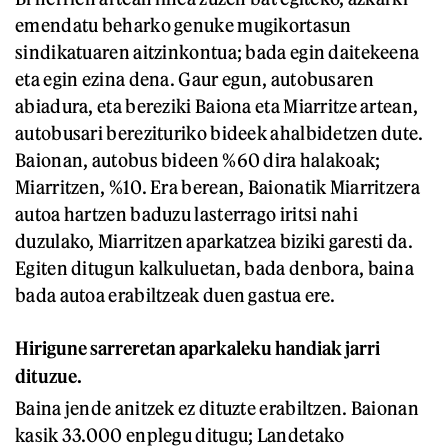
emendatu beharko genuke mugikortasun
sindikatuaren aitzinkontua; bada egin daitekeena
eta egin ezina dena. Gaur egun, autobusaren
abiadura, eta bereziki Baiona eta Miarritze artean,
autobusari berezituriko bideek ahalbidetzen dute.
Baionan, autobus bideen %60 dira halakoak;
Miarritzen, %10. Era berean, Baionatik Miarritzera
autoa hartzen baduzu lasterrago iritsi nahi
duzulako, Miarritzen aparkatzea biziki garesti da.
Egiten ditugun kalkuluetan, bada denbora, baina
bada autoa erabiltzeak duen gastua ere.
Hirigune sarreretan aparkaleku handiak jarri
dituzue.
Baina jende anitzek ez dituzte erabiltzen. Baionan
kasik 33.000 enplegu ditugu; Landetako