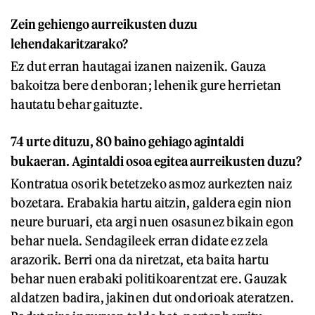
Zein gehiengo aurreikusten duzu
lehendakaritzarako?
Ez dut erran hautagai izanen naizenik. Gauza
bakoitza bere denboran; lehenik gure herrietan
hautatu behar gaituzte.
74 urte dituzu, 80 baino gehiago agintaldi
bukaeran. Agintaldi osoa egitea aurreikusten duzu?
Kontratua osorik betetzeko asmoz aurkezten naiz
bozetara. Erabakia hartu aitzin, galdera egin nion
neure buruari, eta argi nuen osasunez bikain egon
behar nuela. Sendagileek erran didate ez zela
arazorik. Berri ona da niretzat, eta baita hartu
behar nuen erabaki politikoarentzat ere. Gauzak
aldatzen badira, jakinen dut ondorioak ateratzen.