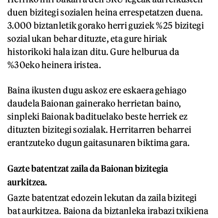
duen bizitegi sozialen heina errespetatzen duena.
3.000 biztanletik gorako herri guziek %25 bizitegi
sozial ukan behar dituzte, eta gure hiriak
historikoki hala izan ditu. Gure helburua da
%30eko heinera iristea.
Baina ikusten dugu askoz ere eskaera gehiago
daudela Baionan gainerako herrietan baino,
sinpleki Baionak badituelako beste herriek ez
dituzten bizitegi sozialak. Herritarren beharrei
erantzuteko dugun gaitasunaren biktima gara.
Gazte batentzat zaila da Baionan bizitegia
aurkitzea.
Gazte batentzat edozein lekutan da zaila bizitegi
bat aurkitzea. Baiona da biztanleka irabazi txikiena