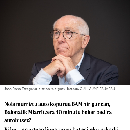
Jean Rene Etxegarai, artxiboko argazki batean. GUILLAUME FAUVEAU
Nola murriztu auto kopurua BAM hirigunean,
Baionatik Miarritzera 40 minutu behar badira
autobusez?
Bi herrien artean linea zuzen bat egiteko, azkarki