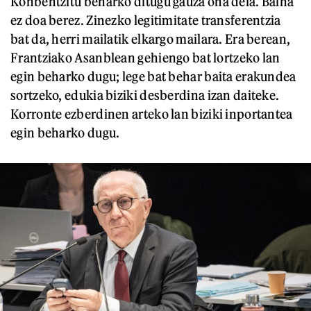
Konbentzitu beharko ditugu gauza ona dela. Baina
ez doa berez. Zinezko legitimitate transferentzia
bat da, herri mailatik elkargo mailara. Era berean,
Frantziako Asanblean gehiengo bat lortzeko lan
egin beharko dugu; lege bat behar baita erakundea
sortzeko, edukia biziki desberdina izan daiteke.
Korronte ezberdinen arteko lan biziki inportantea
egin beharko dugu.