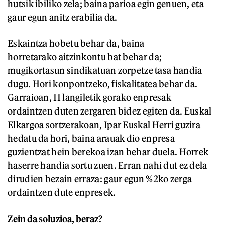
hutsik ibiliko zela; baina parioa egin genuen, eta
gaur egun anitz erabilia da.
Eskaintza hobetu behar da, baina
horretarako aitzinkontu bat behar da;
mugikortasun sindikatuan zorpetze tasa handia
dugu. Hori konpontzeko, fiskalitatea behar da.
Garraioan, 11 langiletik gorako enpresak
ordaintzen duten zergaren bidez egiten da. Euskal
Elkargoa sortzerakoan, Ipar Euskal Herri guzira
hedatu da hori, baina arauak dio enpresa
guzientzat hein berekoa izan behar duela. Horrek
haserre handia sortu zuen. Erran nahi dut ez dela
dirudien bezain erraza: gaur egun %2ko zerga
ordaintzen dute enpresek.
Zein da soluzioa, beraz?