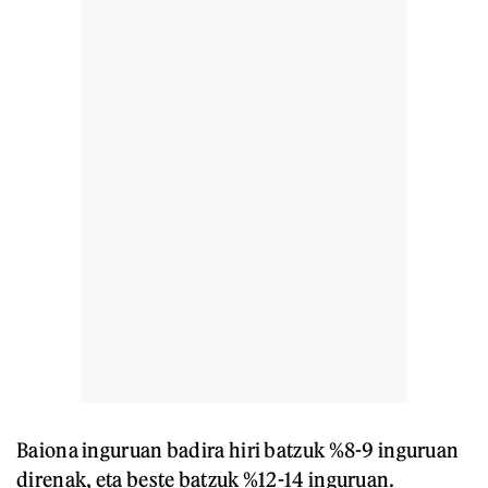
Baiona inguruan badira hiri batzuk %8-9 inguruan
direnak, eta beste batzuk %12-14 inguruan.