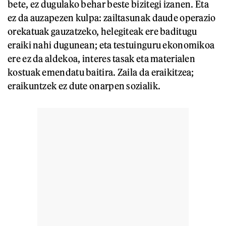
bete, ez dugulako behar beste bizitegi izanen. Eta
ez da auzapezen kulpa: zailtasunak daude operazio
orekatuak gauzatzeko, helegiteak ere baditugu
eraiki nahi dugunean; eta testuinguru ekonomikoa
ere ez da aldekoa, interes tasak eta materialen
kostuak emendatu baitira. Zaila da eraikitzea;
eraikuntzek ez dute onarpen sozialik.