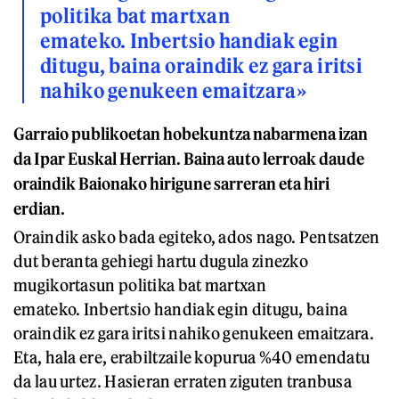
politika bat martxan
emateko. Inbertsio handiak egin
ditugu, baina oraindik ez gara iritsi
nahiko genukeen emaitzara»
Garraio publikoetan hobekuntza nabarmena izan
da Ipar Euskal Herrian. Baina auto lerroak daude
oraindik Baionako hirigune sarreran eta hiri
erdian.
Oraindik asko bada egiteko, ados nago. Pentsatzen
dut beranta gehiegi hartu dugula zinezko
mugikortasun politika bat martxan
emateko. Inbertsio handiak egin ditugu, baina
oraindik ez gara iritsi nahiko genukeen emaitzara.
Eta, hala ere, erabiltzaile kopurua %40 emendatu
da lau urtez. Hasieran erraten ziguten tranbusa