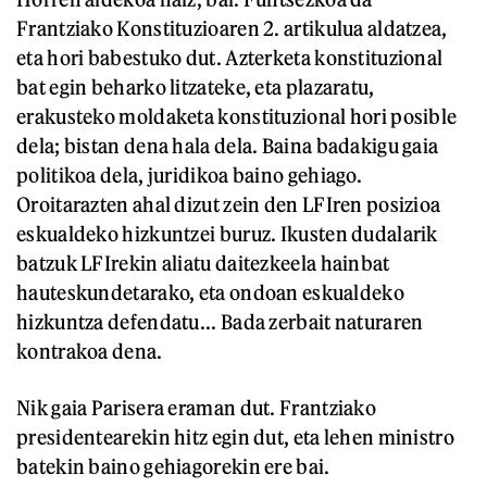
Frantziako Konstituzioaren 2. artikulua aldatzea,
eta hori babestuko dut. Azterketa konstituzional
bat egin beharko litzateke, eta plazaratu,
erakusteko moldaketa konstituzional hori posible
dela; bistan dena hala dela. Baina badakigu gaia
politikoa dela, juridikoa baino gehiago.
Oroitarazten ahal dizut zein den LFIren posizioa
eskualdeko hizkuntzei buruz. Ikusten dudalarik
batzuk LFIrekin aliatu daitezkeela hainbat
hauteskundetarako, eta ondoan eskualdeko
hizkuntza defendatu... Bada zerbait naturaren
kontrakoa dena.
Nik gaia Parisera eraman dut. Frantziako
presidentearekin hitz egin dut, eta lehen ministro
batekin baino gehiagorekin ere bai.