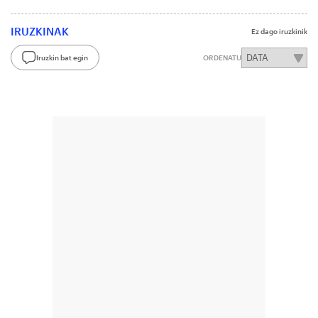
IRUZKINAK
Ez dago iruzkinik
Iruzkin bat egin
ORDENATU