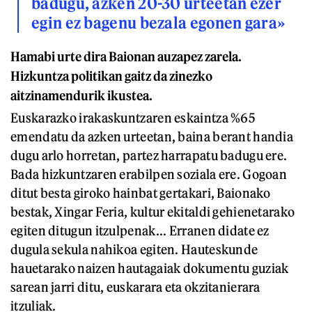
badugu, azken 20-30 urteetan ezer
egin ez bagenu bezala egonen gara»
Hamabi urte dira Baionan auzapez zarela.
Hizkuntza politikan gaitz da zinezko
aitzinamendurik ikustea.
Euskarazko irakaskuntzaren eskaintza %65
emendatu da azken urteetan, baina berant handia
dugu arlo horretan, partez harrapatu badugu ere.
Bada hizkuntzaren erabilpen soziala ere. Gogoan
ditut besta giroko hainbat gertakari, Baionako
bestak, Xingar Feria, kultur ekitaldi gehienetarako
egiten ditugun itzulpenak... Erranen didate ez
dugula sekula nahikoa egiten. Hauteskunde
hauetarako naizen hautagaiak dokumentu guziak
sarean jarri ditu, euskarara eta okzitanierara
itzuliak.