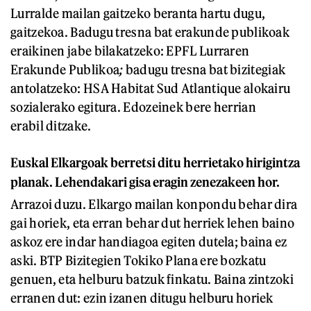
Lurralde mailan gaitzeko beranta hartu dugu,
gaitzekoa. Badugu tresna bat erakunde publikoak
eraikinen jabe bilakatzeko: EPFL Lurraren
Erakunde Publikoa
;
badugu tresna bat bizitegiak
antolatzeko: HSA Habitat Sud Atlantique alokairu
sozialerako egitura. Edozeinek bere herrian
erabil ditzake.
Euskal Elkargoak berretsi ditu herrietako hirigintza
planak. Lehendakari gisa eragin zenezakeen hor.
Arrazoi duzu. Elkargo mailan konpondu behar dira
gai horiek, eta erran behar dut herriek lehen baino
askoz ere indar handiagoa egiten dutela; baina ez
aski. BTP Bizitegien Tokiko Plana ere bozkatu
genuen, eta helburu batzuk finkatu. Baina zintzoki
erranen dut: ezin izanen ditugu helburu horiek