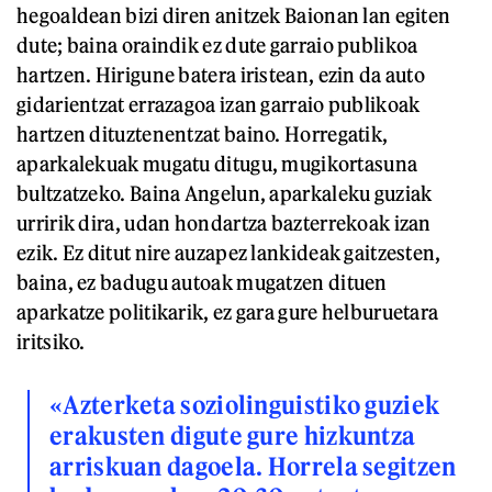
hegoaldean bizi diren anitzek Baionan lan egiten
dute; baina oraindik ez dute garraio publikoa
hartzen. Hirigune batera iristean, ezin da auto
gidarientzat errazagoa izan garraio publikoak
hartzen dituztenentzat baino. Horregatik,
aparkalekuak mugatu ditugu, mugikortasuna
bultzatzeko. Baina Angelun, aparkaleku guziak
urririk dira, udan hondartza bazterrekoak izan
ezik. Ez ditut nire auzapez lankideak gaitzesten,
baina, ez badugu autoak mugatzen dituen
aparkatze politikarik, ez gara gure helburuetara
iritsiko.
«Azterketa soziolinguistiko guziek
erakusten digute gure hizkuntza
arriskuan dagoela. Horrela segitzen