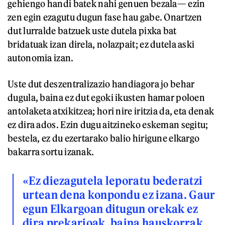
gehiengo handi batek nahi genuen bezala— ezin
zen egin ezagutu dugun fase hau gabe. Onartzen
dut lurralde batzuek uste dutela pixka bat
bridatuak izan direla, nolazpait; ez dutela aski
autonomia izan.
Uste dut deszentralizazio handiagora jo behar
dugula, baina ez dut egoki ikusten hamar poloen
antolaketa atxikitzea; hori nire iritzia da, eta denak
ez dira ados. Ezin dugu aitzineko eskeman segitu;
bestela, ez du ezertarako balio hirigune elkargo
bakarra sortu izanak.
«Ez diezagutela leporatu bederatzi
urtean dena konpondu ez izana. Gaur
egun Elkargoan ditugun orekak ez
dira prekarioak, baina hauskorrak