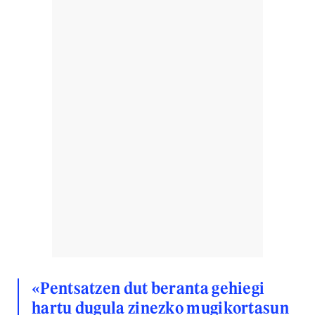
«Pentsatzen dut beranta gehiegi
hartu dugula zinezko mugikortasun