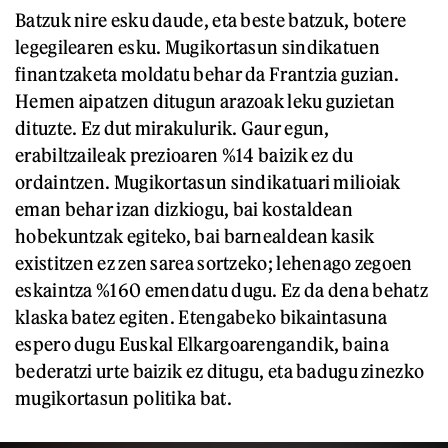
Batzuk nire esku daude, eta beste batzuk, botere
legegilearen esku. Mugikortasun sindikatuen
finantzaketa moldatu behar da Frantzia guzian.
Hemen aipatzen ditugun arazoak leku guzietan
dituzte. Ez dut mirakulurik. Gaur egun,
erabiltzaileak prezioaren %14 baizik ez du
ordaintzen. Mugikortasun sindikatuari milioiak
eman behar izan dizkiogu, bai kostaldean
hobekuntzak egiteko, bai barnealdean kasik
existitzen ez zen sarea sortzeko; lehenago zegoen
eskaintza %160 emendatu dugu. Ez da dena behatz
klaska batez egiten. Etengabeko bikaintasuna
espero dugu Euskal Elkargoarengandik, baina
bederatzi urte baizik ez ditugu, eta badugu zinezko
mugikortasun politika bat.