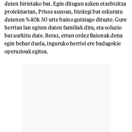
duten hirietako bat. Egin ditugun azken etxebizitza
proiektuetan, Prisse auzoan, bizitegi bat eskuratu
dutenen %40k 30 urte baino gutxiago dituzte. Gure
herrian lan egiten duten familiak dira, eta soluzio
bat aurkitu dute. Beraz, erran ordez Baionak dena
egin behar duela, inguruko herriei ere badagokie
operazioak egitea.