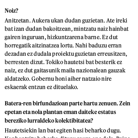
Noiz?
Anitzetan. Aukera ukan dudan guzietan. Ate ireki
bat izan dudan bakoitzean, mintzatu naiz hainbat
gairen inguruan, hizkuntzarena barne. Ez dut
horregatik aitzinatzea lortu. Nahi baduzu erran
dezadan ez dudala proiektu guzietan erreusitzen,
berresten dizut. Tokiko hautetsi bat besterik ez
naiz, ez dut gaitasunik maila nazionalean gauzak
aldatzeko. Gobernu honi aiher natzaio nire
eskaerak entzun ez dituelako.
Batera-ren birfundazioan parte hartu zenuen. Zein
epetan eta nola plantan eman daiteke estatus
bereziko lurraldeko kolektibitatea?
Hautetsiekin lan bat egiten hasi beharko dugu.