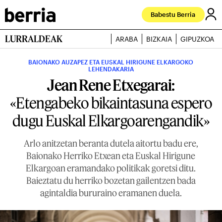
Babestu Berria
LURRALDEAK
ARABA
BIZKAIA
GIPUZKOA
BAIONAKO AUZAPEZ ETA EUSKAL HIRIGUNE ELKARGOKO
LEHENDAKARIA
Jean Rene Etxegarai:
«Etengabeko bikaintasuna espero
dugu Euskal Elkargoarengandik»
Arlo anitzetan beranta dutela aitortu badu ere,
Baionako Herriko Etxean eta Euskal Hirigune
Elkargoan eramandako politikak goretsi ditu.
Baieztatu du herriko bozetan gailentzen bada
agintaldia bururaino eramanen duela.