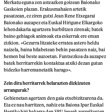
Merkatu eguna zen asteazken goizean Baionako
Gaskoien plazan. Erakusmahaien artetik
pasatzean, ez ziren gutxi Jean Rene Etxegarai
Baionako auzapez eta Euskal Hirigune Elkargoko
lehendakaria agurtzera hurbiltzen zirenak; batek
baino gehiagok animoak eta eskerrak ere eman
zizkion. «Gezurra litzateke erratea astero heldu
naizela, baina hilabetean behin pasatzen naiz, bai
hemen bai beste auzoetan. Funtsezkoa da auzapez
batek herritarrekin kontaktua atxiki dezan gutun
bidezko harremanetatik harago».
Zein dira herritarrek helarazten dizkizuten
arrangurak?
Gehienetan agertzen den gaia etxebizitzarena da.
Eta ez nau harritzen, nahiz eta Baiona Ipar Euskal
Herriko hiri bakarra den SRU legeak aurreikusten