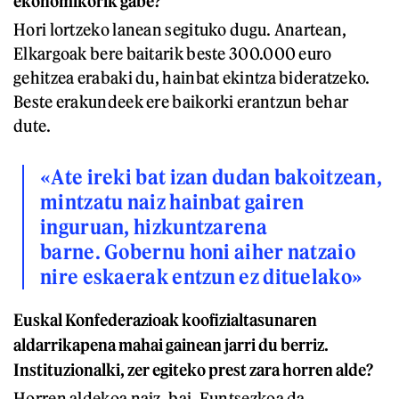
ekonomikorik gabe?
Hori lortzeko lanean segituko dugu. Anartean,
Elkargoak bere baitarik beste 300.000 euro
gehitzea erabaki du, hainbat ekintza bideratzeko.
Beste erakundeek ere baikorki erantzun behar
dute.
«Ate ireki bat izan dudan bakoitzean,
mintzatu naiz hainbat gairen
inguruan, hizkuntzarena
barne. Gobernu honi aiher natzaio
nire eskaerak entzun ez dituelako»
Euskal Konfederazioak koofizialtasunaren
aldarrikapena mahai gainean jarri du berriz.
Instituzionalki, zer egiteko prest zara horren alde?
Horren aldekoa naiz, bai. Funtsezkoa da