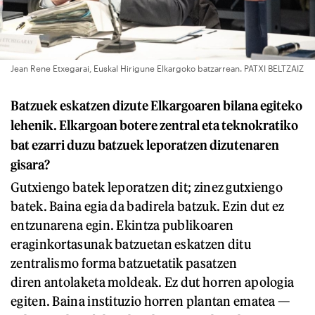
Jean Rene Etxegarai, Euskal Hirigune Elkargoko batzarrean. PATXI BELTZAIZ
Batzuek eskatzen dizute Elkargoaren bilana egiteko
lehenik. Elkargoan botere zentral eta teknokratiko
bat ezarri duzu batzuek leporatzen dizutenaren
gisara?
Gutxiengo batek leporatzen dit; zinez gutxiengo
batek. Baina egia da badirela batzuk. Ezin dut ez
entzunarena egin. Ekintza publikoaren
eraginkortasunak batzuetan eskatzen ditu
zentralismo forma batzuetatik pasatzen
diren antolaketa moldeak. Ez dut horren apologia
egiten. Baina instituzio horren plantan ematea —