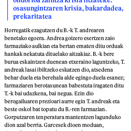
osasungintzaren krisia, bakardadea,
prekaritatea
Horregatik ezagutzen du B.-k T. andrearen
benetako egoera. Andrea goizero esertzen zaio
farmaziako aulkian eta bertan ematen ditu orduak
hankak nekatuta dituelako aitzakiaz. B.-k bere
burua eskaintzen duenean etxeraino laguntzeko, T.
andreak lasai ibiltzeko eskatzen dio, atsedena
behar duela eta berehala alde egingo duela esanez;
farmaziaren berotasunean babestuta iragaten ditu
T.-k bai udazkena, bai negua. Ezin dio
berogailuaren prezioari aurre egin T. andreak eta
beste oskol bat topatu du B.-ren farmazian.
Gorputzaren tenperatura mantentzen lagunduko
dion azal berria. Garcesek dioen moduan,