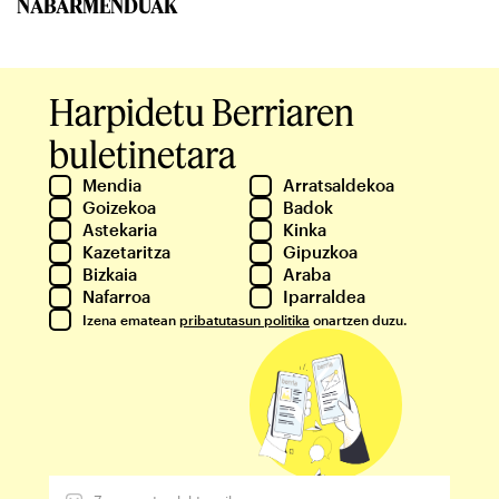
NABARMENDUAK
Harpidetu Berriaren
buletinetara
Mendia
Arratsaldekoa
Goizekoa
Badok
Astekaria
Kinka
Kazetaritza
Gipuzkoa
Bizkaia
Araba
Nafarroa
Iparraldea
Izena ematean
pribatutasun politika
onartzen duzu.