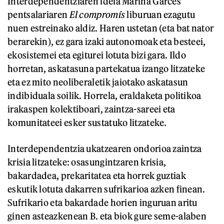
Interdependentziaren ideia Marina Garces
pentsalariaren
El compromís
liburuan ezagutu
nuen estreinako aldiz. Haren ustetan (eta bat nator
berarekin), ez gara izaki autonomoak eta besteei,
ekosistemei eta egiturei lotuta bizi gara. Ildo
horretan, askatasuna partekatua izango litzateke
eta ez mito neoliberaletik jaiotako askatasun
indibiduala soilik. Horrela, eraldaketa politikoa
irakaspen kolektiboari, zaintza-sareei eta
komunitateei esker sustatuko litzateke.
Interdependentzia ukatzearen ondorioa zaintza
krisia litzateke: osasungintzaren krisia,
bakardadea, prekaritatea eta horrek guztiak
eskutik lotuta dakarren sufrikarioa azken finean.
Sufrikario eta bakardade horien inguruan aritu
ginen asteazkenean B. eta biok gure seme-alaben