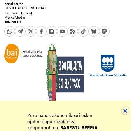
Kanal etikoa
BESTELAKO ZERBITZUAK
Bidera zerbitzuak
Midas Media
JARRAITU
Zure babes ekonomikoari esker
egiten dugu kazetaritza
konprometitua.
BABESTU BERRIA