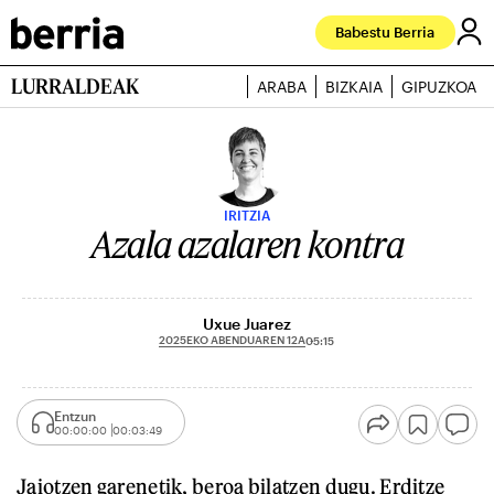
Babestu Berria
LURRALDEAK
ARABA
BIZKAIA
GIPUZKOA
IRITZIA
Azala azalaren kontra
Uxue Juarez
2025EKO ABENDUAREN 12A
05:15
Entzun
00:00:00
00:03:49
Jaiotzen garenetik, beroa bilatzen dugu. Erditze