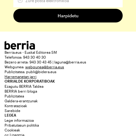
Berria.eus - Euskal Editorea SM
Telefonoa: 943 30 40 30
Bezero arreta: 943 30 43 45 | laguna@berria.eus
Webgunea:
webgunea@berria.eus
Publizitatea:
publi@bidera.eus
Harremanetan jarri
ORRIALDE KORPORATIBOAK
Ezagutu BERRIA Taldea
BERRIA berri bloga
Publizitatea
Galdera-erantzunak
Kontratazioak
Sarebide
LEGEA
Lege informazioa
Pribatutasun politika
Cookieak
cc Lizentzia