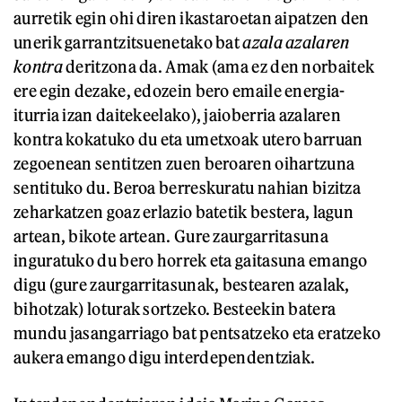
aurretik egin ohi diren ikastaroetan aipatzen den
unerik garrantzitsuenetako bat
azala azalaren
kontra
deritzona da. Amak (ama ez den norbaitek
ere egin dezake, edozein bero emaile energia-
iturria izan daitekeelako), jaioberria azalaren
kontra kokatuko du eta umetxoak utero barruan
zegoenean sentitzen zuen beroaren oihartzuna
sentituko du. Beroa berreskuratu nahian bizitza
zeharkatzen goaz erlazio batetik bestera, lagun
artean, bikote artean. Gure zaurgarritasuna
inguratuko du bero horrek eta gaitasuna emango
digu (gure zaurgarritasunak, bestearen azalak,
bihotzak) loturak sortzeko. Besteekin batera
mundu jasangarriago bat pentsatzeko eta eratzeko
aukera emango digu interdependentziak.