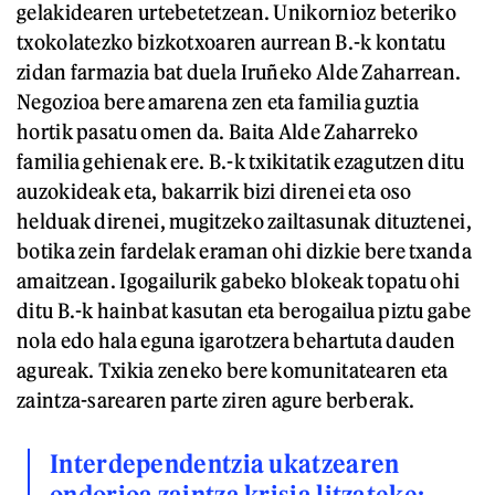
gelakidearen urtebetetzean. Unikornioz beteriko
txokolatezko bizkotxoaren aurrean B.-k kontatu
zidan farmazia bat duela Iruñeko Alde Zaharrean.
Negozioa bere amarena zen eta familia guztia
hortik pasatu omen da. Baita Alde Zaharreko
familia gehienak ere. B.-k txikitatik ezagutzen ditu
auzokideak eta, bakarrik bizi direnei eta oso
helduak direnei, mugitzeko zailtasunak dituztenei,
botika zein fardelak eraman ohi dizkie bere txanda
amaitzean. Igogailurik gabeko blokeak topatu ohi
ditu B.-k hainbat kasutan eta berogailua piztu gabe
nola edo hala eguna igarotzera behartuta dauden
agureak. Txikia zeneko bere komunitatearen eta
zaintza-sarearen parte ziren agure berberak.
Interdependentzia ukatzearen
ondorioa zaintza krisia litzateke: