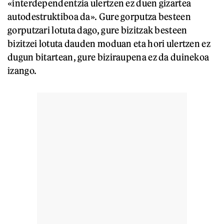
«interdependentzia ulertzen ez duen gizartea
autodestruktiboa da». Gure gorputza besteen
gorputzari lotuta dago, gure bizitzak besteen
bizitzei lotuta dauden moduan eta hori ulertzen ez
dugun bitartean, gure biziraupena ez da duinekoa
izango.