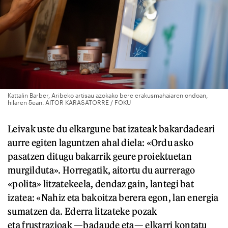
Kattalin Barber, Aribeko artisau azokako bere erakusmahaiaren ondoan,
hilaren 5ean. AITOR KARASATORRE / FOKU
Leivak uste du elkargune bat izateak bakardadeari
aurre egiten laguntzen ahal diela: «Ordu asko
pasatzen ditugu bakarrik geure proiektuetan
murgilduta». Horregatik, aitortu du aurrerago
«polita» litzatekeela, dendaz gain, lantegi bat
izatea: «Nahiz eta bakoitza berera egon, lan energia
sumatzen da. Ederra litzateke pozak
eta frustrazioak —badaude eta— elkarri kontatu