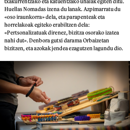
txakurrentzako eta katuentzako uhalak egiten ditu.
Huellas Nomadas izena du lanak. Azpimarratu du
«oso iraunkorra» dela, eta parapenteak eta
horrelakoak egiteko erabiltzen dela:
«Pertsonalizatuak direnez, bizitza osorako izatea
nahi dut». Denbora gutxi darama Orbaizetan
bizitzen, eta azokak jendea ezagutzen lagundu dio.