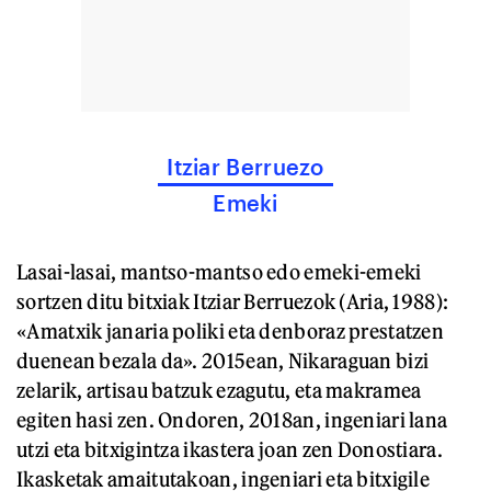
Itziar Berruezo
Emeki
Lasai-lasai, mantso-mantso edo emeki-emeki
sortzen ditu bitxiak Itziar Berruezok (Aria, 1988):
«Amatxik janaria poliki eta denboraz prestatzen
duenean bezala da». 2015ean, Nikaraguan bizi
zelarik, artisau batzuk ezagutu, eta makramea
egiten hasi zen. Ondoren, 2018an, ingeniari lana
utzi eta bitxigintza ikastera joan zen Donostiara.
Ikasketak amaitutakoan, ingeniari eta bitxigile