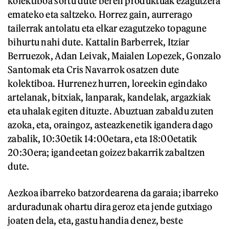
kolektiboa sortu dute beren produktuak ezagutzera
emateko eta saltzeko. Horrez gain, aurrerago
tailerrak antolatu eta elkar ezagutzeko topagune
bihurtu nahi dute. Kattalin Barberrek, Itziar
Berruezok, Adan Leivak, Maialen Lopezek, Gonzalo
Santomak eta Cris Navarrok osatzen dute
kolektiboa. Hurrenez hurren, loreekin egindako
artelanak, bitxiak, lanparak, kandelak, argazkiak
eta uhalak egiten dituzte. Abuztuan zabaldu zuten
azoka, eta, oraingoz, asteazkenetik igandera dago
zabalik, 10:30etik 14:00etara, eta 18:00etatik
20:30era; igandeetan goizez bakarrik zabaltzen
dute.
Aezkoa ibarreko batzordearena da garaia; ibarreko
arduradunak ohartu dira geroz eta jende gutxiago
joaten dela, eta, gastu handia denez, beste