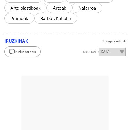
Arte plastikoak
Arteak
Nafarroa
Pirinioak
Barber, Kattalin
IRUZKINAK
Ez dago iruzkinik
Iruzkin bat egin
ORDENATU