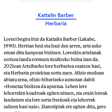
Kattalin Barber
Herbaria
Loreei begira bizi da Kattalin Barber (Lakabe,
1990). Herrian hezi eta hazi den arren, urte asko
eman ditu kanpoan bizitzen. Loreekin artelanak
sortzea landa eremura itzultzeko bidea izan da.
2021ean Artzibarko lore herbarioa osatzen hasi,
eta Herbaria proiektua sortu zuen. Afizio moduan
abiatu zena, ofizio bihurtzeko asmotan dabil:
«Honetaz bizitzea da apustua. Lehen lore
lehorrekin koadroak egiten nituen, eta orain loreak
landatzen eta lore sorta freskoak eta lehorrak
saltzen hasi naiz». Zianotipiak ere egiten ditu, gero