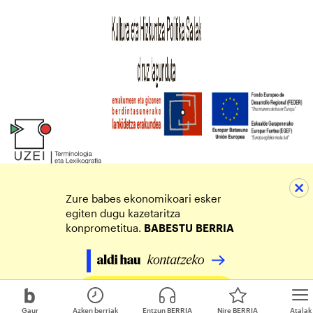
Zure babes ekonomikoari esker
egiten dugu kazetaritza
konprometitua.
BABESTU
BERRIA
Egin zure ekarpena
Gaur
Azken berriak
Entzun BERRIA
Nire BERRIA
Atalak