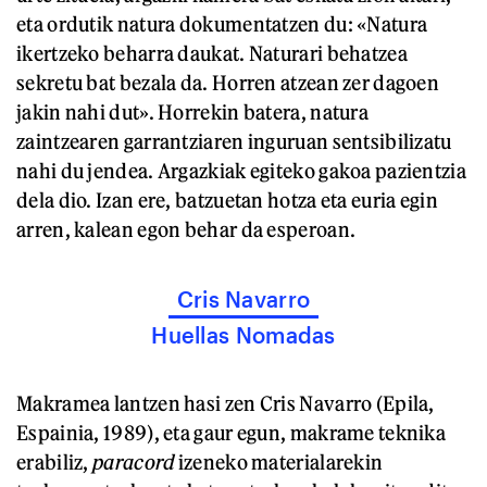
eta ordutik natura dokumentatzen du: «Natura
ikertzeko beharra daukat. Naturari behatzea
sekretu bat bezala da. Horren atzean zer dagoen
jakin nahi dut». Horrekin batera, natura
zaintzearen garrantziaren inguruan sentsibilizatu
nahi du jendea. Argazkiak egiteko gakoa pazientzia
dela dio. Izan ere, batzuetan hotza eta euria egin
arren, kalean egon behar da esperoan.
Cris Navarro
Huellas Nomadas
Makramea lantzen hasi zen Cris Navarro (Epila,
Espainia, 1989), eta gaur egun, makrame teknika
erabiliz,
paracord
izeneko materialarekin