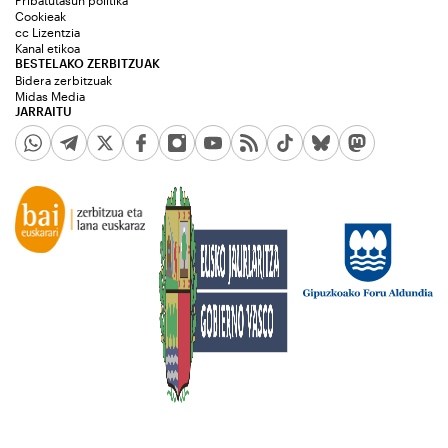
Pribatutasun politika
Cookieak
cc Lizentzia
Kanal etikoa
BESTELAKO ZERBITZUAK
Bidera zerbitzuak
Midas Media
JARRAITU