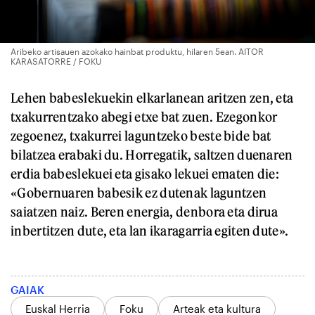
Aribeko artisauen azokako hainbat produktu, hilaren 5ean. AITOR
KARASATORRE / FOKU
Lehen babeslekuekin elkarlanean aritzen zen, eta
txakurrentzako abegi etxe bat zuen. Ezegonkor
zegoenez, txakurrei laguntzeko beste bide bat
bilatzea erabaki du. Horregatik, saltzen duenaren
erdia babeslekuei eta gisako lekuei ematen die:
«Gobernuaren babesik ez dutenak laguntzen
saiatzen naiz. Beren energia, denbora eta dirua
inbertitzen dute, eta lan ikaragarria egiten dute».
GAIAK
Euskal Herria
Foku
Arteak eta kultura