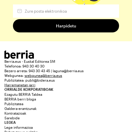
Berria.eus - Euskal Editorea SM
Telefonoa: 943 30 40 30
Bezero arreta: 943 30 43 45 | laguna@berria.eus
Webgunea:
webgunea@berria.eus
Publizitatea:
publi@bidera.eus
Harremanetan jarri
ORRIALDE KORPORATIBOAK
Ezagutu BERRIA Taldea
BERRIA berri bloga
Publizitatea
Galdera-erantzunak
Kontratazioak
Sarebide
LEGEA
Lege informazioa