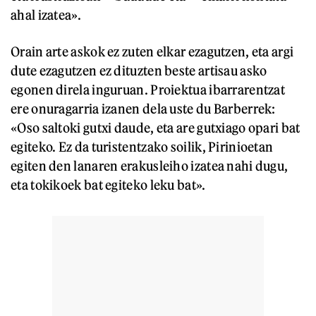
ahal izatea».
Orain arte askok ez zuten elkar ezagutzen, eta argi
dute ezagutzen ez dituzten beste artisau asko
egonen direla inguruan. Proiektua ibarrarentzat
ere onuragarria izanen dela uste du Barberrek:
«Oso saltoki gutxi daude, eta are gutxiago opari bat
egiteko. Ez da turistentzako soilik, Pirinioetan
egiten den lanaren erakusleiho izatea nahi dugu,
eta tokikoek bat egiteko leku bat».