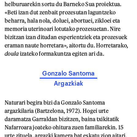
helburuarekin sortu du Barneko Sua proiektua.
«Beti izan dut zenbait prozesutan laguntzeko
beharra, hala nola, doluei, abortuei, zikloei eta
memoria uterinoari lotutako prozesuetan. Nire
bizitzan izan ditudan esperientziek eta prozesuek
eraman naute horretara», aitortu du. Horretarako,
doula
izateko formakuntza egiten ari da.
Gonzalo Santoma
Argazkiak
Naturari begira bizi da Gonzalo Santoma
argazkilaria (Bartzelona, 1972). Hogei urte
daramatza Garraldan bizitzen, baina txikitatik
Nafarroara joateko ohitura zuen familiarekin. 15
urte zituela, argazki kamera bat eskatu zion aitari,