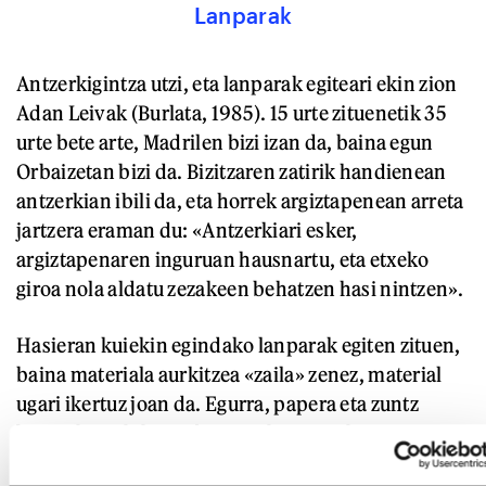
Lanparak
Antzerkigintza utzi, eta lanparak egiteari ekin zion
Adan Leivak (Burlata, 1985). 15 urte zituenetik 35
urte bete arte, Madrilen bizi izan da, baina egun
Orbaizetan bizi da. Bizitzaren zatirik handienean
antzerkian ibili da, eta horrek argiztapenean arreta
jartzera eraman du: «Antzerkiari esker,
argiztapenaren inguruan hausnartu, eta etxeko
giroa nola aldatu zezakeen behatzen hasi nintzen».
Hasieran kuiekin egindako lanparak egiten zituen,
baina materiala aurkitzea «zaila» zenez, material
ugari ikertuz joan da. Egurra, papera eta zuntz
begetala erabiltzen ditu. «Orbaizetan bizi naizenez,
urtegian dauden egur zatiak hartzen ditut. Egurrak