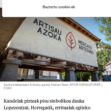
hau onartuz gero, teknologia hori erabiltzeko baimen
esplizitua ematen diguzu.
Gehiago irakurri
Baztertu cookie-ak
Azoka bilakatutako Aribeko garaia, hilaren 5ean. AITOR KARASATORRE /
FOKU
Kandelak pizteak pisu sinbolikoa dauka
Lopezentzat. Horregatik, erritualak egiteko