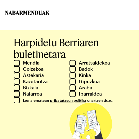
NABARMENDUAK
Harpidetu Berriaren
buletinetara
Mendia
Arratsaldekoa
Goizekoa
Badok
Astekaria
Kinka
Kazetaritza
Gipuzkoa
Bizkaia
Araba
Nafarroa
Iparraldea
Izena ematean
pribatutasun politika
onartzen duzu.