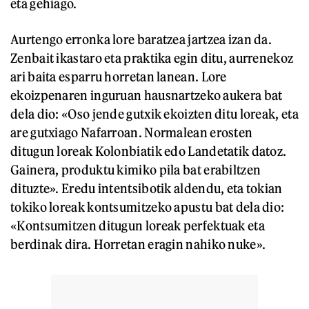
eta gehiago.
Aurtengo erronka lore baratzea jartzea izan da.
Zenbait ikastaro eta praktika egin ditu, aurrenekoz
ari baita esparru horretan lanean. Lore
ekoizpenaren inguruan hausnartzeko aukera bat
dela dio: «Oso jende gutxik ekoizten ditu loreak, eta
are gutxiago Nafarroan. Normalean erosten
ditugun loreak Kolonbiatik edo Landetatik datoz.
Gainera, produktu kimiko pila bat erabiltzen
dituzte». Eredu intentsibotik aldendu, eta tokian
tokiko loreak kontsumitzeko apustu bat dela dio:
«Kontsumitzen ditugun loreak perfektuak eta
berdinak dira. Horretan eragin nahiko nuke».