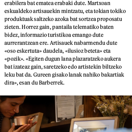
erabilera bat ematea erabaki dute. Martxoan
eskualdeko artisauekin mintzatu, eta tokian tokiko
produktuak saltzeko azoka bat sortzea proposatu
zieten. Horrez gain, pantaila telematiko baten
bidez, informazio turistikoa emango dute
aurrerantzean ere. Artisauek nabarmendu dute
«oso eskertuta» daudela, «ilusioz beteta» eta
«pozik». «Egiten dugun lana plazaratzeko aukera
bat izateaz gain, saretzeko edo artistekin biltzeko
leku bat da. Gureen gisako lanak nahiko bakartiak
dira», esan du Barberrek.