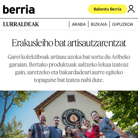
Babestu Berria
LURRALDEAK
ARABA
BIZKAIA
GIPUZKOA
Erakusleiho bat artisautzarentzat
Garei kolektiboak artisau azoka bat sortu du Aribeko
garaian. Bertako produktuak saltzeko lekua izateaz
gain, saretzeko eta bakardadeari aurre egiteko
topagune bat izatea nahi dute.