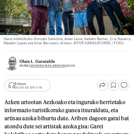
Garei kolektiboko Gonzalo Santoma, Adan Leiva, Kattalin Barber, Cris Navarro,
Maialen Lopez eta Itziar Berruezo, Ariben. AITOR KARASATORRE / FOKU
Olaia L. Garaialde
2025EKO IRAILAREN 19A
IRUÑEA
05:00
Entzun
00:00:00
00:11:19
Azken urteotan Aezkoako eta inguruko herrietako
informazio turistikorako gunea itxuraldatu, eta
artisau azoka bihurtu dute. Ariben dagoen garai bat
atondu dute sei artistak azoka gisa: Garei