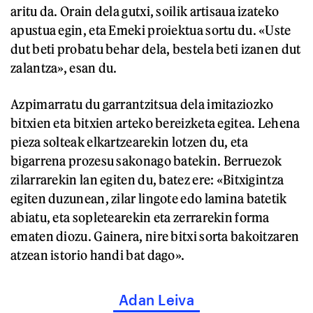
aritu da. Orain dela gutxi, soilik artisaua izateko
apustua egin, eta Emeki proiektua sortu du. «Uste
dut beti probatu behar dela, bestela beti izanen dut
zalantza», esan du.
Azpimarratu du garrantzitsua dela imitaziozko
bitxien eta bitxien arteko bereizketa egitea. Lehena
pieza solteak elkartzearekin lotzen du, eta
bigarrena prozesu sakonago batekin. Berruezok
zilarrarekin lan egiten du, batez ere: «Bitxigintza
egiten duzunean, zilar lingote edo lamina batetik
abiatu, eta sopletearekin eta zerrarekin forma
ematen diozu. Gainera, nire bitxi sorta bakoitzaren
atzean istorio handi bat dago».
Adan Leiva