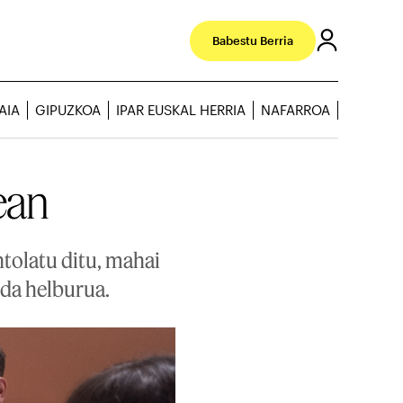
Babestu Berria
AIA
GIPUZKOA
IPAR EUSKAL HERRIA
NAFARROA
tean
ntolatu ditu, mahai
 da helburua.