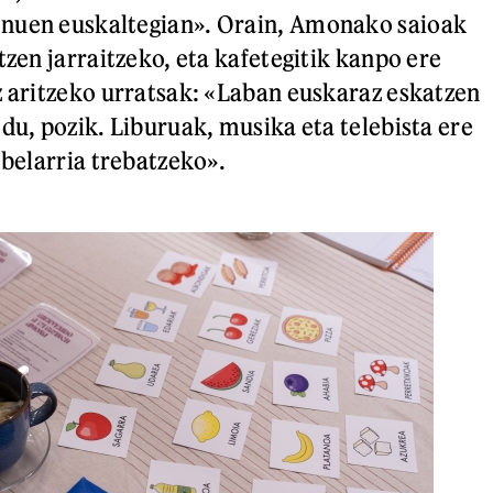
nuen euskaltegian». Orain, Amonako saioak
tzen jarraitzeko, eta kafetegitik kanpo ere
z aritzeko urratsak: «Laban euskaraz eskatzen
du, pozik. Liburuak, musika eta telebista ere
«belarria trebatzeko».