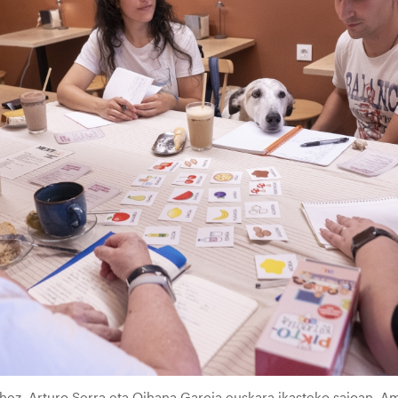
chez, Arturo Serra eta Oihana Garcia euskara ikasteko saioan, 