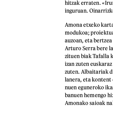
hitzak erraten. «Iru
inguruan. Oinarrizk
Amona etxeko karta
modukoa; proiektuak
auzoan, eta bertzea
Arturo Serra bere l
zituen biak Tafalla 
izan zuten euskaraz
zuten. Albaitariak d
lanera, eta kontent
nuen eguneroko ikas
banuen hemengo hiz
Amonako saioak nah