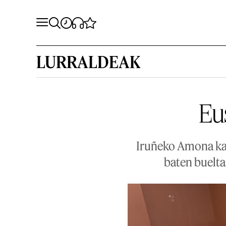
LURRALDEAK
Eus
Iruñeko Amona kafe
baten buelta