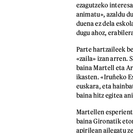
ezagutzeko interesa 
animatu», azaldu d
duena ez dela eskol
dugu ahoz, erabiler
Parte hartzaileek be
«zaila» izan arren.
baina Martell eta Ar
ikasten. «Iruñeko 
euskara, eta hainbat
baina hitz egitea an
Martellen esperient
baina Gironatik etor
apirilean ailegatu z