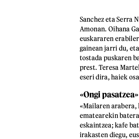
Sanchez eta Serra N
Amonan. Oihana Garc
euskararen erabile
gainean jarri du, et
tostada puskaren ba
prest. Teresa Marte
eseri dira, haiek os
«Ongi pasatzea»
«Mailaren arabera, 
ematearekin batera 
eskaintzea; kafe bat
irakasten diegu, eu