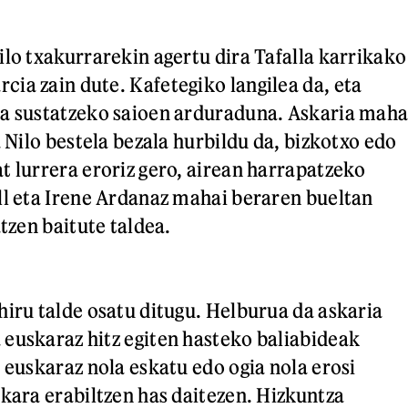
ilo txakurrarekin agertu dira Tafalla karrikako
ia zain dute. Kafetegiko langilea da, eta
ra sustatzeko saioen arduraduna. Askaria maha
a Nilo bestela bezala hurbildu da, bizkotxo edo
t lurrera eroriz gero, airean harrapatzeko
ll eta Irene Ardanaz mahai beraren bueltan
atzen baitute taldea.
hiru talde osatu ditugu. Helburua da askaria
euskaraz hitz egiten hasteko baliabideak
 euskaraz nola eskatu edo ogia nola erosi
skara erabiltzen has daitezen. Hizkuntza