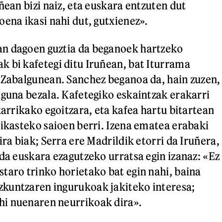
ñean bizi naiz, eta euskara entzuten dut
oena ikasi nahi dut, gutxienez».
n dagoen guztia da beganoek hartzeko
 bi kafetegi ditu Iruñean, bat Iturrama
 Zabalgunean. Sanchez beganoa da, hain zuzen,
aguna bezala. Kafetegiko eskaintzak erakarri
karrikako egoitzara, eta kafea hartu bitartean
 ikasteko saioen berri. Izena ematea erabaki
ira biak; Serra ere Madrildik etorri da Iruñera,
 da euskara ezagutzeko urratsa egin izanaz: «Ez
taro trinko horietako bat egin nahi, baina
kuntzaren ingurukoak jakiteko interesa;
i nuenaren neurrikoak dira».