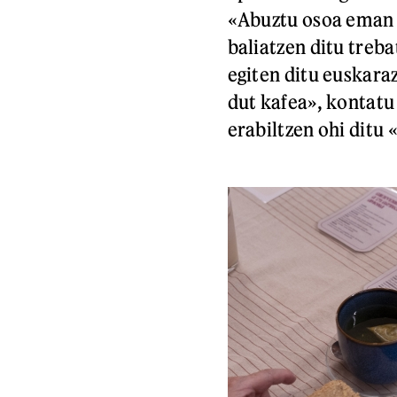
«Abuztu osoa eman 
baliatzen ditu treba
egiten ditu euskara
dut kafea», kontatu 
erabiltzen ohi ditu 