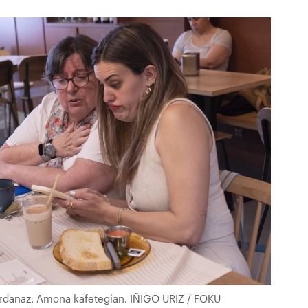
Ardanaz, Amona kafetegian. IÑIGO URIZ / FOKU