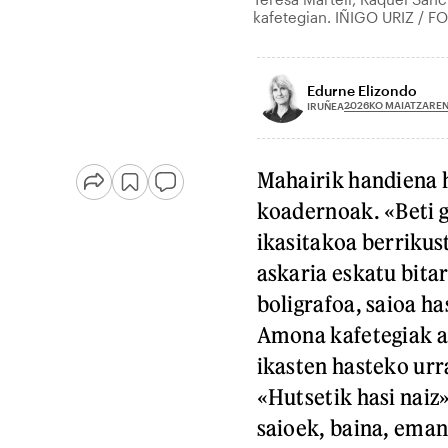
kafetegian. IÑIGO URIZ / F
Edurne Elizondo
2026KO MAIATZAREN
IRUÑEA
Mahairik handiena h
koadernoak. «Beti ga
ikasitakoa berrikus
askaria eskatu bitar
boligrafoa, saioa h
Amona kafetegiak a
ikasten hasteko urr
«Hutsetik hasi naiz
saioek, baina, eman