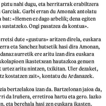
piztu nahi dugu, eta herritarrak erabiltzera
u Garciak. Garbi erran du Amonak antolatu
a bat: «Hemen ez dago arbelik; dena egiten
a sustatzeko. Ongi pasatzea da kontua».
rretsi dute «gustura» aritzen direla, euskara
 Serra eta Sanchez hutsetik hasi dira Amonan,
danaz aurretik ere aritu izan dira euskara
Eskolapioen ikastetxean hautazkoa genuen
 urtez aritu nintzen, txikitan. Uler dezaket,
itz kostatzen zait», kontatu du Ardanazek.
zia bertzelakoa izan da. Bartzelonan jaioa da,
ri da Iruñera, erretiroa hartu eta gero. Iazko
en, eta berehala hasi zen euskara ikasten.