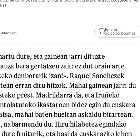
OKU
Entzun
 30A
05:00
00:00:00
00:07:01
artu dute, eta gainean jarri dituzte
uza bera gertatzen zait: ez dut orain arte
teko denborarik izan!». Raquel Sanchezek
tean erran ditu hitzok. Mahai gainean jarri du
asteko prest. Madrildarra da, eta Iruñeko
ntolatutako ikastaroen bidez egin du euskara
atsa, mahai baten bueltan askaldu bitartean.
», nabarmendu du. Hiru hilabetez egindako
 dute fruiturik, eta hasi da euskarazko lehen