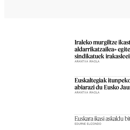
Iraleko murgiltze ika
aldarrikatzailea» egit
sindikatuek irakasleei
ARANTXA IRAOLA
Euskaltegiak itunpek
abiarazi du Eusko Jau
ARANTXA IRAOLA
Euskara ikasi askaldu bi
EDURNE ELIZONDO