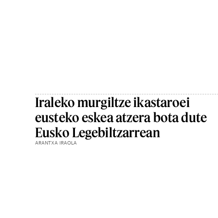
Iraleko murgiltze ikastaroei
eusteko eskea atzera bota dute
Eusko Legebiltzarrean
ARANTXA IRAOLA