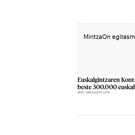
MintzaOn egitas
Euskalgintzaren Kont
beste 300.000 euska
IRATI URDALLETA LETE