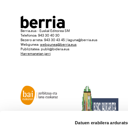
Berria.eus - Euskal Editorea SM
Telefonoa: 943 30 40 30
Bezero arreta: 943 30 43 45 | laguna@berria.eus
Webgunea:
webgunea@berria.eus
Publizitatea:
publi@bidera.eus
Harremanetan jarri
Datuen erabilera ardurat