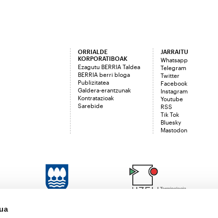
ORRIALDE
JARRAITU
KORPORATIBOAK
Whatsapp
Ezagutu BERRIA Taldea
Telegram
BERRIA berri bloga
Twitter
Publizitatea
Facebook
Galdera-erantzunak
Instagram
Kontratazioak
Youtube
Sarebide
RSS
Tik Tok
Bluesky
Mastodon
sua