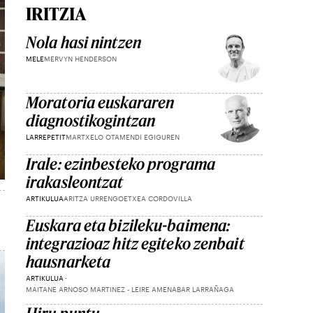
IRITZIA
Nola hasi nintzen
MELE
MERVYN HENDERSON
Moratoria euskararen
diagnostikogintzan
LARREPETIT
MARTXELO OTAMENDI EGIGUREN
Irale: ezinbesteko programa
irakasleontzat
ARTIKULUA
ARITZA URRENGOETXEA CORDOVILLA
Euskara eta bizileku-baimena:
integrazioaz hitz egiteko zenbait
hausnarketa
ARTIKULUA
MAITANE ARNOSO MARTINEZ - LEIRE AMENABAR LARRAÑAGA