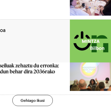
moa
seiluak zehaztu du erronka:
ldun behar dira 2036rako
Gehiago ikusi