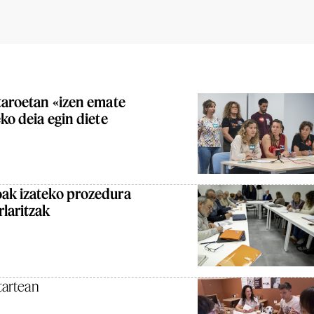
staroetan «izen emate
eko deia egin diete
oak izateko prozedura
rlaritzak
tartean