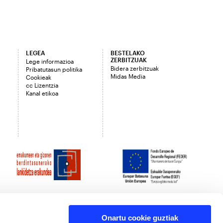
LEGEA
BESTELAKO
ZERBITZUAK
Lege informazioa
Bidera zerbitzuak
Pribatutasun politika
Midas Media
Cookieak
cc Lizentzia
Kanal etikoa
Onartu cookie guztiak