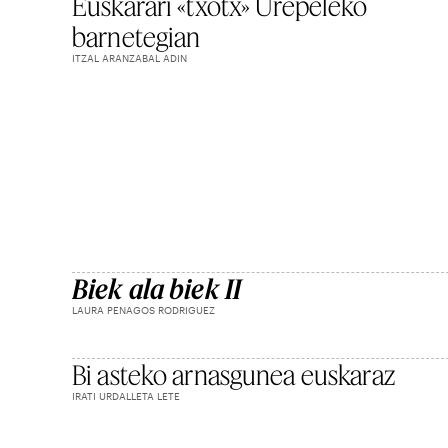
Euskarari «txotx» Urepeleko
barnetegian
ITZAL ARANZABAL ADIN
Biek ala biek II
LAURA PENAGOS RODRIGUEZ
Bi asteko arnasgunea euskaraz
IRATI URDALLETA LETE