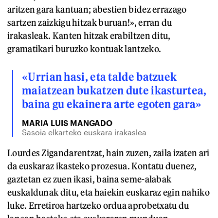
aritzen gara kantuan; abestien bidez errazago
sartzen zaizkigu hitzak buruan!», erran du
irakasleak. Kanten hitzak erabiltzen ditu,
gramatikari buruzko kontuak lantzeko.
«Urrian hasi, eta talde batzuek
maiatzean bukatzen dute ikasturtea,
baina gu ekainera arte egoten gara»
MARIA LUIS MANGADO
Sasoia elkarteko euskara irakaslea
Lourdes Zigandarentzat, hain zuzen, zaila izaten ari
da euskaraz ikasteko prozesua. Kontatu duenez,
gaztetan ez zuen ikasi, baina seme-alabak
euskaldunak ditu, eta haiekin euskaraz egin nahiko
luke. Erretiroa hartzeko ordua aprobetxatu du