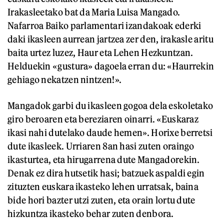
Irakasleetako bat da Maria Luisa Mangado.
Nafarroa Baiko parlamentari izandakoak ederki
daki ikasleen aurrean jartzea zer den, irakasle aritu
baita urtez luzez, Haur eta Lehen Hezkuntzan.
Helduekin «gustura» dagoela erran du: «Haurrekin
gehiago nekatzen nintzen!».
Mangadok garbi du ikasleen gogoa dela eskoletako
giro beroaren eta bereziaren oinarri. «Euskaraz
ikasi nahi dutelako daude hemen». Horixe berretsi
dute ikasleek. Urriaren 8an hasi zuten oraingo
ikasturtea, eta hirugarrena dute Mangadorekin.
Denak ez dira hutsetik hasi; batzuek aspaldi egin
zituzten euskara ikasteko lehen urratsak, baina
bide hori bazter utzi zuten, eta orain lortu dute
hizkuntza ikasteko behar zuten denbora.