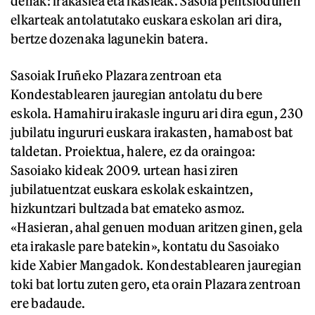
denak: irakaslea eta ikasleak. Sasoia pentsiodunen
elkarteak antolatutako euskara eskolan ari dira,
bertze dozenaka lagunekin batera.
Sasoiak Iruñeko Plazara zentroan eta
Kondestablearen jauregian antolatu du bere
eskola. Hamahiru irakasle inguru ari dira egun, 230
jubilatu ingururi euskara irakasten, hamabost bat
taldetan. Proiektua, halere, ez da oraingoa:
Sasoiako kideak 2009. urtean hasi ziren
jubilatuentzat euskara eskolak eskaintzen,
hizkuntzari bultzada bat emateko asmoz.
«Hasieran, ahal genuen moduan aritzen ginen, gela
eta irakasle pare batekin», kontatu du Sasoiako
kide Xabier Mangadok. Kondestablearen jauregian
toki bat lortu zuten gero, eta orain Plazara zentroan
ere badaude.