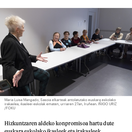
Maria Luisa Mangado, Sasoia elkarteak antolatutako euskara eskolako
irakaslea, ikasleei eskolak ematen, urriaren 27an, Iruñean. IÑIGO URIZ
/FOKU
Hizkuntzaren aldeko konpromisoa hartu dute
euskara eskolako ikasleek eta irakasleek.