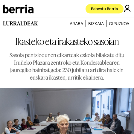
Babestu Berria
LURRALDEAK
ARABA
BIZKAIA
GIPUZKOA
Ikasteko eta irakasteko sasoian
Sasoia pentsiodunen elkarteak eskola bilakatu ditu
Iruñeko Plazara zentroko eta Kondestablearen
jauregiko hainbat gela: 230 jubilatu ari dira haiekin
euskara ikasten, urritik ekainera.