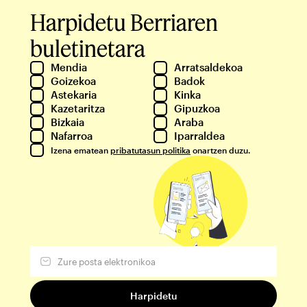
Harpidetu Berriaren
buletinetara
Mendia
Arratsaldekoa
Goizekoa
Badok
Astekaria
Kinka
Kazetaritza
Gipuzkoa
Bizkaia
Araba
Nafarroa
Iparraldea
Izena ematean
pribatutasun politika
onartzen duzu.