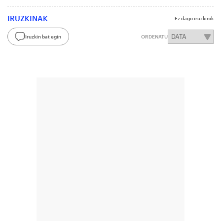
IRUZKINAK
Ez dago iruzkinik
Iruzkin bat egin
ORDENATU