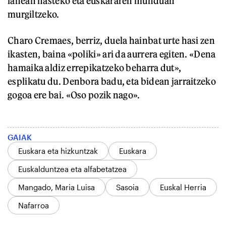
lanean hasteko eta euskararen munduan
murgiltzeko.
Charo Cremaes, berriz, duela hainbat urte hasi zen
ikasten, baina «poliki» ari da aurrera egiten. «Dena
hamaika aldiz errepikatzeko beharra dut»,
esplikatu du. Denbora badu, eta bidean jarraitzeko
gogoa ere bai. «Oso pozik nago».
GAIAK
Euskara eta hizkuntzak
Euskara
Euskalduntzea eta alfabetatzea
Mangado, Maria Luisa
Sasoia
Euskal Herria
Nafarroa