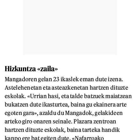
Hizkuntza «zaila»
Mangadoren gelan 23 ikaslek eman dute izena.
Astelehenetan eta asteazkenetan hartzen dituzte
eskolak. «Urrian hasi, eta talde batzuek maiatzean
bukatzen dute ikasturtea, baina gu ekainera arte
egoten gara», azaldu du Mangadok, gelakideen
arteko giro onaren seinale. Plazara zentroan
hartzen dituzte eskolak, baina tarteka handik
kanpo ere bat egiten dute. «Nafarroako