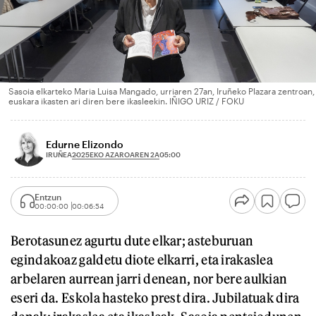
Sasoia elkarteko Maria Luisa Mangado, urriaren 27an, Iruñeko Plazara zentroan,
euskara ikasten ari diren bere ikasleekin. IÑIGO URIZ / FOKU
Edurne Elizondo
2025EKO AZAROAREN 2A
IRUÑEA
05:00
Entzun
00:00:00
00:06:54
Berotasunez agurtu dute elkar; asteburuan
egindakoaz galdetu diote elkarri, eta irakaslea
arbelaren aurrean jarri denean, nor bere aulkian
eseri da. Eskola hasteko prest dira. Jubilatuak dira