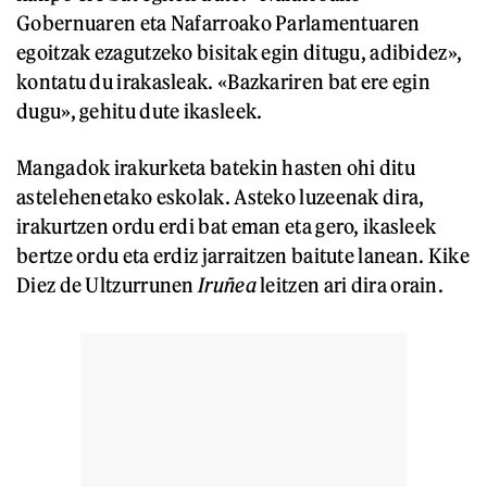
Gobernuaren eta Nafarroako Parlamentuaren
egoitzak ezagutzeko bisitak egin ditugu, adibidez»,
kontatu du irakasleak. «Bazkariren bat ere egin
dugu», gehitu dute ikasleek.
Mangadok irakurketa batekin hasten ohi ditu
astelehenetako eskolak. Asteko luzeenak dira,
irakurtzen ordu erdi bat eman eta gero, ikasleek
bertze ordu eta erdiz jarraitzen baitute lanean. Kike
Diez de Ultzurrunen
Iruñea
leitzen ari dira orain.