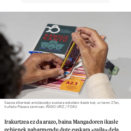
Sasoia elkarteak antolatutako euskara eskolako ikasle bat, urriaren 27an,
Iruñeko Plazara zentroan. IÑIGO URIZ / FOKU
Irakurtzea ez da arazo, baina Mangadoren ikasle
gehienek nabarmendu dute euskara «zaila» dela.