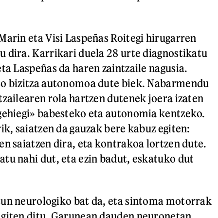
Marin eta Visi Laspeñas Roitegi hirugarren
 dira. Karrikari duela 28 urte diagnostikatu
eta Laspeñas da haren zaintzaile nagusia.
so bizitza autonomoa dute biek. Nabarmendu
tzailearen rola hartzen dutenek joera izaten
gehiegi» babesteko eta autonomia kentzeko.
ik, saiatzen da gauzak bere kabuz egiten:
en saiatzen dira, eta kontrakoa lortzen dute.
tu nahi dut, eta ezin badut, eskatuko dut
sun neurologiko bat da, eta sintoma motorrak
agiten ditu. Garunean dauden neuronetan