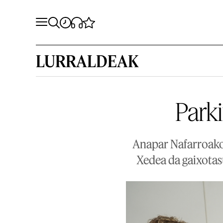
LURRALDEAK
Park
Anapar Nafarroako
Xedea da gaixotas