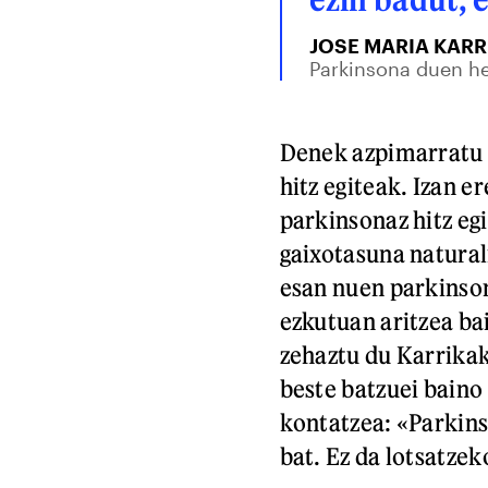
JOSE MARIA KARR
Parkinsona duen he
Denek azpimarratu 
hitz egiteak. Izan 
parkinsonaz hitz eg
gaixotasuna natural
esan nuen parkinson
ezkutuan aritzea ba
zehaztu du Karrikak
beste batzuei baino
kontatzea: «Parkins
bat. Ez da lotsatzek