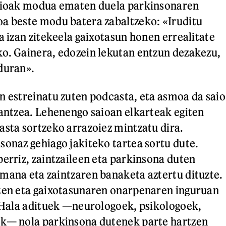
saioak modua ematen duela parkinsonaren
a beste modu batera zabaltzeko: «Iruditu
a izan zitekeela gaixotasun honen errealitate
o. Gainera, edozein lekutan entzun dezakezu,
duran».
n estreinatu zuten podcasta, eta asmoa da saio
lantzea. Lehenengo saioan elkarteak egiten
asta sortzeko arrazoiez mintzatu dira.
sonaz gehiago jakiteko tartea sortu dute.
berriz, zaintzaileen eta parkinsona duten
mana eta zaintzaren banaketa aztertu dituzte.
eten eta gaixotasunaren onarpenaren inguruan
. Hala adituek —neurologoek, psikologoek,
ek— nola parkinsona dutenek parte hartzen