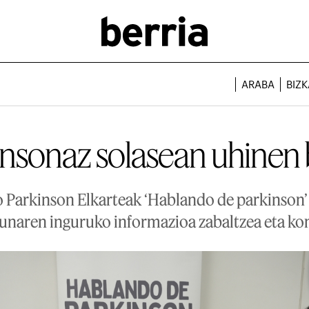
ARABA
BIZK
insonaz solasean uhinen 
 Parkinson Elkarteak ‘Hablando de parkinson’ 
unaren inguruko informazioa zabaltzea eta ko