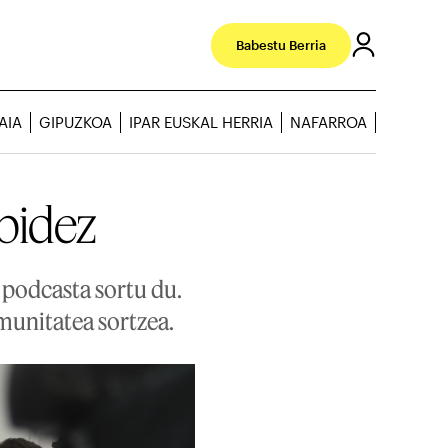
Babestu Berria
AIA
GIPUZKOA
IPAR EUSKAL HERRIA
NAFARROA
bidez
podcasta sortu du.
munitatea sortzea.