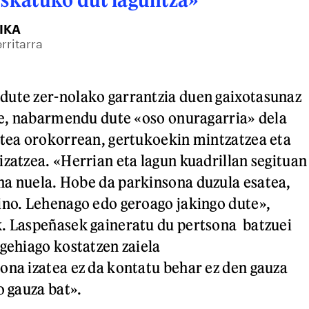
IKA
rritarra
dute zer-nolako garrantzia duen gaixotasunaz
ere, nabarmendu dute «oso onuragarria» dela
itea orokorrean, gertukoekin mintzatzea eta
izatzea. «Herrian eta lagun kuadrillan segituan
a nuela. Hobe da parkinsona duzula esatea,
ino. Lehenago edo geroago jakingo dute»,
. Laspeñasek gaineratu du pertsona batzuei
 gehiago kostatzen zaiela
ona izatea ez da kontatu behar ez den gauza
o gauza bat».