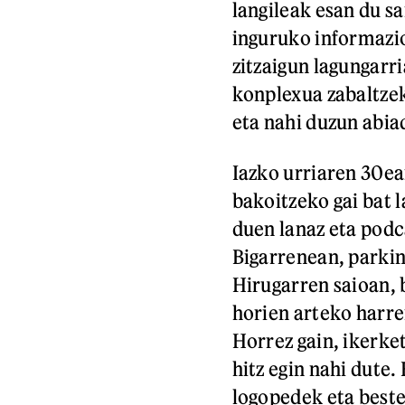
langileak esan du 
inguruko informazio
zitzaigun lagungarri
konplexua zabaltzek
eta nahi duzun abia
Iazko urriaren 30ea
bakoitzeko gai bat 
duen lanaz eta podc
Bigarrenean, parkin
Hirugarren saioan, 
horien arteko harre
Horrez gain, ikerk
hitz egin nahi dute
logopedek eta best