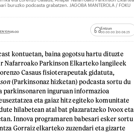
nari buruzko podcasta grabatzen. JAGOBA MANTEROLA / FOKU
Entzun
EN 10A
05:00
00:00:00
00:06:25
cast kontuetan, baina gogotsu hartu dituzte
 Nafarroako Parkinson Elkarteko langileek
 Lorenzo Casaus fisioterapeutak gidatuta,
nson
(Parkinsonaz hizketan) podcasta sortu du
a parkinsonaren inguruan informazioa
euseztatzea eta gaiaz hitz egiteko komunitate
dute hilabetean atal bat plazaratzeko Ivoox eta
tan. Innova programaren babesari esker sortu
ntza Gorraiz elkarteko zuzendari eta gizarte