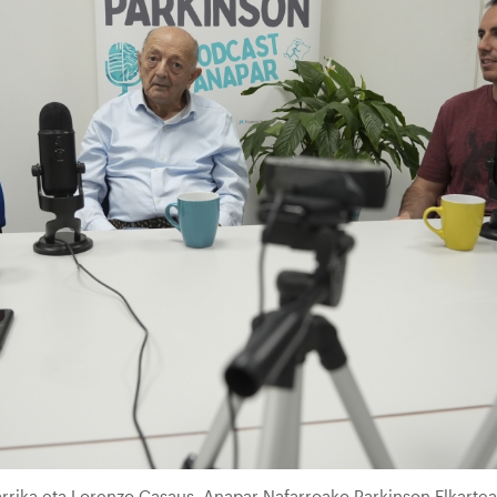
arrika eta Lorenzo Casaus, Anapar Nafarroako Parkinson Elkartea