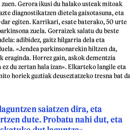
 zuen. Gerora ikusi du halako usteak mitoak
gazte diagnostikatzen dietela gaixotasuna, eta
dar egiten. Karrikari, esate baterako, 50 urte
parkinsona zuela. Gorraizek salatu du beste
ela: adibidez, gaitz hilgarria dela eta
uela. «Jendea parkinsonarekin hiltzen da,
k eraginda. Horrez gain, askok dementzia
 ez du zertan hala izan». Elkarteko langile eta
 mito horiek guztiak deuseztatzeko tresna bat d
laguntzen saiatzen dira, eta
rtzen dute. Probatu nahi dut, eta
eskatuko dut laguntza»