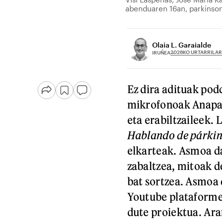
abenduaren 16an, parkinso
Olaia L. Garaialde
2026KO URTARRILAR
IRUÑEA
Ez dira adituak pod
mikrofonoak Anapar
eta erabiltzaileek.
Hablando de párki
elkarteak. Asmoa d
zabaltzea, mitoak d
bat sortzea. Asmoa 
Youtube plataforme
dute proiektua. Ara