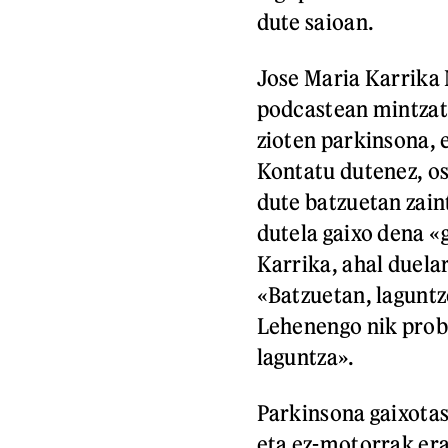
dute saioan.
Jose Maria Karrika 
podcastean mintzatu
zioten parkinsona, 
Kontatu dutenez, o
dute batzuetan zain
dutela gaixo dena «
Karrika, ahal duelar
«Batzuetan, laguntz
Lehenengo nik proba
laguntza».
Parkinsona gaixota
eta ez-motorrak er