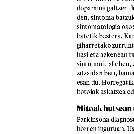
dopamina galtzen de
den, sintoma batzuk
sintomatologia oso 
batetik bestera. Ka
giharretako zurrunt
hasi eta azkenean tx
sintomari. «Lehen, 
zitzaidan beti, bain
esan du. Horregatik
botoiak askatzea e
Mitoak hutsean 
Parkinsona diagnost
horren inguruan. Ust