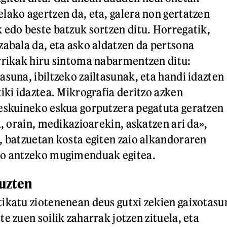
lako agertzen da, eta, galera non gertatzen
 edo beste batzuk sortzen ditu. Horregatik,
zabala da, eta asko aldatzen da pertsona
rrikak hiru sintoma nabarmentzen ditu:
asuna, ibiltzeko zailtasunak, eta handi idazten
iki idaztea. Mikrografia deritzo azken
eskuineko eskua gorputzera pegatuta geratzen
a, orain, medikazioarekin, askatzen ari da»,
, batzuetan kosta egiten zaio alkandoraren
do antzeko mugimenduak egitea.
uzten
ikatu ziotenenean deus gutxi zekien gaixotasu
e zuen soilik zaharrak jotzen zituela, eta