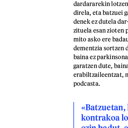
dardararekin lotzen
direla, eta batzuei 
denek ez dutela dar-
zituela esan zioten 
mito asko ere badaud
dementzia sortzen d
baina ez parkinsona
garatzen dute, baina
erabiltzaileentzat,
podcasta.
«Batzuetan, 
kontrakoa lo
ezin badut, 