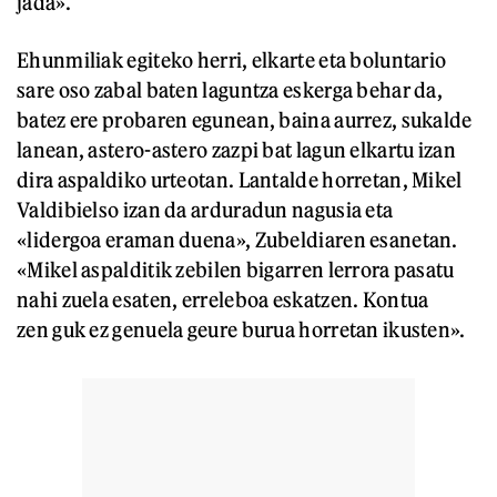
jada».
Ehunmiliak egiteko herri, elkarte eta boluntario
sare oso zabal baten laguntza eskerga behar da,
batez ere probaren egunean, baina aurrez, sukalde
lanean, astero-astero zazpi bat lagun elkartu izan
dira aspaldiko urteotan. Lantalde horretan, Mikel
Valdibielso izan da arduradun nagusia eta
«lidergoa eraman duena», Zubeldiaren esanetan.
«Mikel aspalditik zebilen bigarren lerrora pasatu
nahi zuela esaten, erreleboa eskatzen. Kontua
zen guk ez genuela geure burua horretan ikusten».