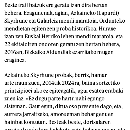
Beste trail batzuk ere geratu izan dira bertan
behera. Ezagunenak, agian, Azkaineko (Lapurdi)
Skyrhune eta Galarleiz mendi maratoia, Ordunteko
mendietan egiten zen proba historikoa. Huraxe
izan zen Euskal Herriko lehen mendi maratoia, eta
22 ekitaldiren ondoren geratu zen bertan behera,
2016an, Bizkaiko Aldundiak ezarritako mugen
eraginez.
Azkaineko Skyrhune probak, berriz, hamar
urte iraun zuen, 2014tik 2024ra, baina sortzetiko
printzipioei uko ez egiteagatik, agur esatea erabaki
zuen iaz. «Ez dugu parte hartu nahi egungo
sisteman. Gaur egun, dirua oso presente dago, eta,
aurrera jarraitzeko, amore eman behar genuen
hainbat kontutan. Besteak beste, dortsalaren
prezioa bi edo hiru halakotu egin behar genuen, eta