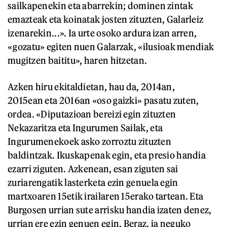
sailkapenekin eta abarrekin; dominen zintak
emazteak eta koinatak josten zituzten, Galarleiz
izenarekin...». Ia urte osoko ardura izan arren,
«gozatu» egiten nuen Galarzak, «ilusioak mendiak
mugitzen baititu», haren hitzetan.
Azken hiru ekitaldietan, hau da, 2014an,
2015ean eta 2016an «oso gaizki» pasatu zuten,
ordea. «Diputazioan bereizi egin zituzten
Nekazaritza eta Ingurumen Sailak, eta
Ingurumenekoek asko zorroztu zituzten
baldintzak. Ikuskapenak egin, eta presio handia
ezarri ziguten. Azkenean, esan ziguten sai
zuriarengatik lasterketa ezin genuela egin
martxoaren 15etik irailaren 15erako tartean. Eta
Burgosen urrian sute arrisku handia izaten denez,
urrian ere ezin genuen egin. Beraz, ia neguko