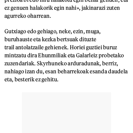
ez genuen halakorik egin nahi», jakinarazi zuten
agurreko oharrean.
Gutxiago edo gehiago, neke, ezin, muga,
buruhauste eta kezka bertsuak dituzte
trail antolatzaile gehienek. Horiei guztiei buruz
mintzatu dira Ehunmiliak eta Galarleiz probetako
zuzendariak. Skyrhuneko arduradunak, berriz,
nahiago izan du, esan beharrekoak esanda daudela
eta, besterik ez gehitu.