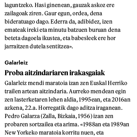
laguntzeko. Hasi ginenean, gauzak askoz ere
zailagoak ziren. Gaur egun, ordea, dena
bideratuago dago. Ederra da, adibidez, izen
emateak ireki eta minutu batzuen buruan dena
beteta dagoela ikustea, eta babesleek ere hor
jarraitzen dutela sentitzea».
Galarleiz
Proba aitzindariaren irakasgaiak
Galarleiz mendi maratoia izan zen Euskal Herriko
trailen artean aitzindaria. Aurreko mendean egin
zen lasterketaren lehen aldia, 1995ean, eta 2016an
azkena, 22.a. Horregatik dago aditza iraganean.
Pedro Galarza (Zalla, Bizkaia, 1956) izan zen
probaren sortzailea eta arima. «1988an eta 1989an
New Yorkeko maratoia korritu nuen, eta