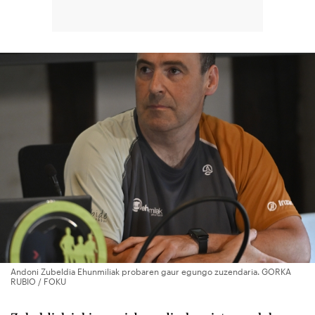
Andoni Zubeldia Ehunmiliak probaren gaur egungo zuzendaria. GORKA
RUBIO / FOKU