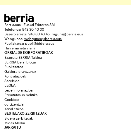
Berria.eus - Euskal Editorea SM
Telefonoa: 943 30 40 30
Bezero arreta: 943 30 43 45 | laguna@berria.eus
Webgunea:
webgunea@berria.eus
Publizitatea:
publi@bidera.eus
Harremanetan jarri
ORRIALDE KORPORATIBOAK
Ezagutu BERRIA Taldea
BERRIA berri bloga
Publizitatea
Galdera-erantzunak
Kontratazioak
Sarebide
LEGEA
Lege informazioa
Pribatutasun politika
Cookieak
cc Lizentzia
Kanal etikoa
BESTELAKO ZERBITZUAK
Bidera zerbitzuak
Midas Media
JARRAITU