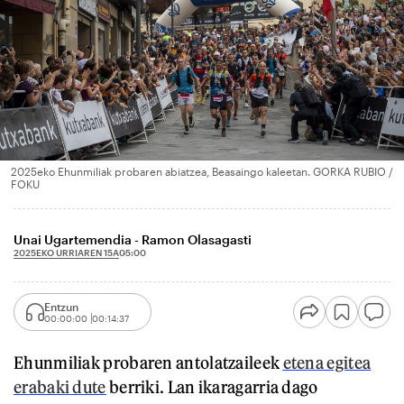
2025eko Ehunmiliak probaren abiatzea, Beasaingo kaleetan. GORKA RUBIO /
FOKU
Unai Ugartemendia - Ramon Olasagasti
2025EKO URRIAREN 15A
05:00
Entzun
00:00:00
00:14:37
Ehunmiliak probaren antolatzaileek
etena egitea
erabaki dute
berriki. Lan ikaragarria dago