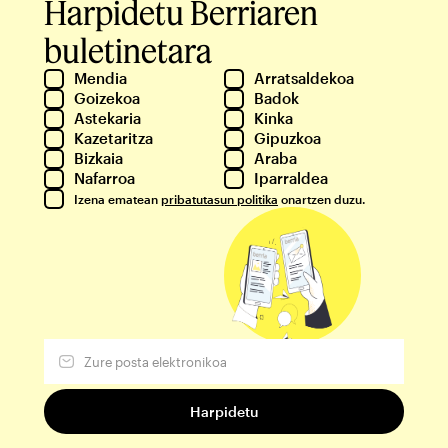
Harpidetu Berriaren
buletinetara
Mendia
Arratsaldekoa
Goizekoa
Badok
Astekaria
Kinka
Kazetaritza
Gipuzkoa
Bizkaia
Araba
Nafarroa
Iparraldea
Izena ematean
pribatutasun politika
onartzen duzu.