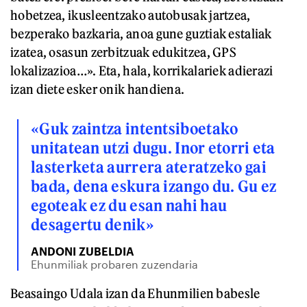
hobetzea, ikusleentzako autobusak jartzea,
bezperako bazkaria, anoa gune guztiak estaliak
izatea, osasun zerbitzuak edukitzea, GPS
lokalizazioa…». Eta, hala, korrikalariek adierazi
izan diete esker onik handiena.
«Guk zaintza intentsiboetako
unitatean utzi dugu. Inor etorri eta
lasterketa aurrera ateratzeko gai
bada, dena eskura izango du. Gu ez
egoteak ez du esan nahi hau
desagertu denik»
ANDONI ZUBELDIA
Ehunmiliak probaren zuzendaria
Beasaingo Udala izan da Ehunmilien babesle