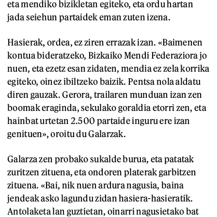
eta mendiko bizikletan egiteko, eta ordu hartan
jada seiehun partaidek eman zuten izena.
Hasierak, ordea, ez ziren errazak izan. «Baimenen
kontua bideratzeko, Bizkaiko Mendi Federaziora jo
nuen, eta ezetz esan zidaten, mendia ez zela korrika
egiteko, oinez ibiltzeko baizik. Pentsa nola aldatu
diren gauzak. Gerora, trailaren munduan izan zen
boomak eraginda, sekulako goraldia etorri zen, eta
hainbat urtetan 2.500 partaide inguru ere izan
genituen», oroitu du Galarzak.
Galarza zen probako sukalde burua, eta patatak
zuritzen zituena, eta ondoren platerak garbitzen
zituena. «Bai, nik nuen ardura nagusia, baina
jendeak asko lagundu zidan hasiera-hasieratik.
Antolaketa lan guztietan, oinarri nagusietako bat