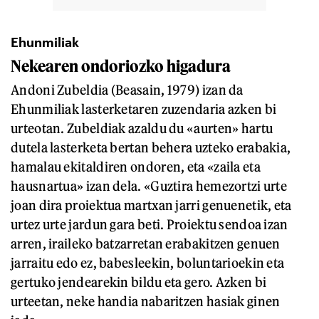
Ehunmiliak
Nekearen ondoriozko
higadura
Andoni Zubeldia (Beasain, 1979) izan da
Ehunmiliak lasterketaren zuzendaria azken bi
urteotan. Zubeldiak azaldu du «aurten» hartu
dutela lasterketa bertan behera uzteko erabakia,
hamalau ekitaldiren ondoren, eta «zaila eta
hausnartua» izan dela. «Guztira hemezortzi urte
joan dira proiektua martxan jarri genuenetik, eta
urtez urte jardun gara beti. Proiektu sendoa izan
arren, iraileko batzarretan erabakitzen genuen
jarraitu edo ez, babesleekin, boluntarioekin eta
gertuko jendearekin bildu eta gero. Azken bi
urteetan, neke handia nabaritzen hasiak ginen