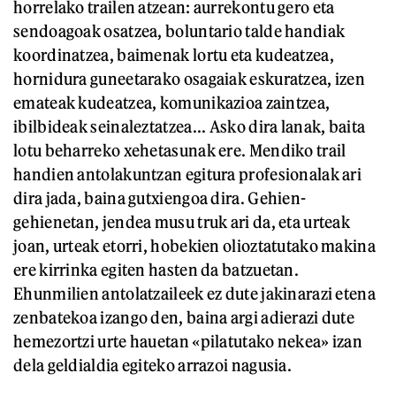
horrelako trailen atzean: aurrekontu gero eta
sendoagoak osatzea, boluntario talde handiak
koordinatzea, baimenak lortu eta kudeatzea,
hornidura guneetarako osagaiak eskuratzea, izen
emateak kudeatzea, komunikazioa zaintzea,
ibilbideak seinaleztatzea... Asko dira lanak, baita
lotu beharreko xehetasunak ere. Mendiko trail
handien antolakuntzan egitura profesionalak ari
dira jada, baina gutxiengoa dira. Gehien-
gehienetan, jendea musu truk ari da, eta urteak
joan, urteak etorri, hobekien olioztatutako makina
ere kirrinka egiten hasten da batzuetan.
Ehunmilien antolatzaileek ez dute jakinarazi etena
zenbatekoa izango den, baina argi adierazi dute
hemezortzi urte hauetan «pilatutako nekea» izan
dela geldialdia egiteko arrazoi nagusia.