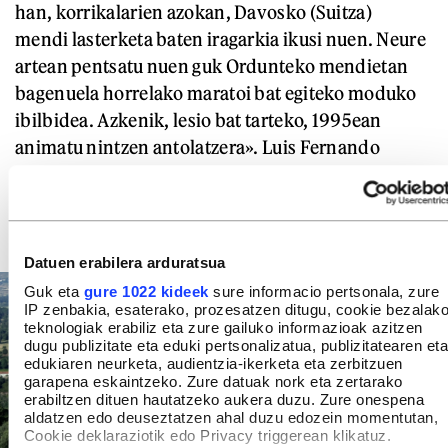
han, korrikalarien azokan, Davosko (Suitza)
mendi lasterketa baten iragarkia ikusi nuen. Neure
artean pentsatu nuen guk Ordunteko mendietan
bagenuela horrelako maratoi bat egiteko moduko
ibilbidea. Azkenik, lesio bat tarteko, 1995ean
animatu nintzen antolatzera». Luis Fernando
Leizea lehengusuaren eta bien artean prestatu
zuten aurreneko hura. Hortik Galarleiz, bien
abizenen uztarketatik.
Datuen erabilera arduratsua
Guk eta
gure 1022 kideek
sure informacio pertsonala, zure
IP zenbakia, esaterako, prozesatzen ditugu, cookie bezalak
teknologiak erabiliz eta zure gailuko informazioak azitzen
dugu publizitate eta eduki pertsonalizatua, publizitatearen eta
edukiaren neurketa, audientzia-ikerketa eta zerbitzuen
garapena eskaintzeko. Zure datuak nork eta zertarako
erabiltzen dituen hautatzeko aukera duzu. Zure onespena
aldatzen edo deuseztatzen ahal duzu edozein momentutan,
Cookie deklaraziotik edo Privacy triggerean klikatuz.