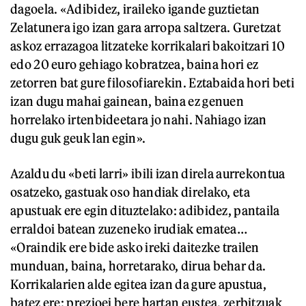
dagoela. «Adibidez, iraileko igande guztietan
Zelatunera igo izan gara arropa saltzera. Guretzat
askoz errazagoa litzateke korrikalari bakoitzari 10
edo 20 euro gehiago kobratzea, baina hori ez
zetorren bat gure filosofiarekin. Eztabaida hori beti
izan dugu mahai gainean, baina ez genuen
horrelako irtenbideetara jo nahi. Nahiago izan
dugu guk geuk lan egin».
Azaldu du «beti larri» ibili izan direla aurrekontua
osatzeko, gastuak oso handiak direlako, eta
apustuak ere egin dituztelako: adibidez, pantaila
erraldoi batean zuzeneko irudiak ematea…
«Oraindik ere bide asko ireki daitezke trailen
munduan, baina, horretarako, dirua behar da.
Korrikalarien alde egitea izan da gure apustua,
batez ere: prezioei bere hartan eustea, zerbitzuak