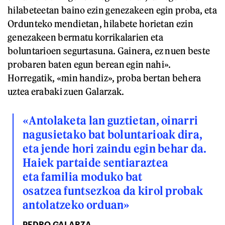
hilabeteetan baino ezin genezakeen egin proba, eta
Ordunteko mendietan, hilabete horietan ezin
genezakeen bermatu korrikalarien eta
boluntarioen segurtasuna. Gainera, ez nuen beste
probaren baten egun berean egin nahi».
Horregatik, «min handiz», proba bertan behera
uztea erabaki zuen Galarzak.
«Antolaketa lan guztietan, oinarri
nagusietako bat boluntarioak dira,
eta jende hori zaindu egin behar da.
Haiek partaide sentiaraztea
eta familia moduko bat
osatzea funtsezkoa da kirol probak
antolatzeko orduan»
PEDRO GALARZA