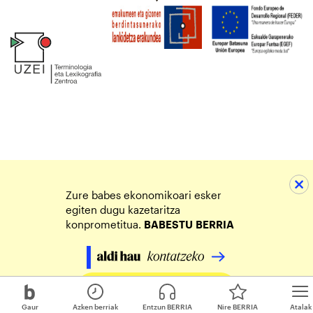
Zure babes ekonomikoari esker
egiten dugu kazetaritza
konprometitua.
BABESTU
BERRIA
Egin zure ekarpena
Gaur
Azken berriak
Entzun BERRIA
Nire BERRIA
Atalak