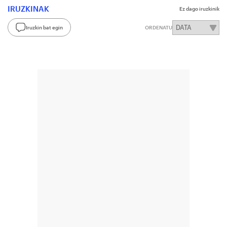
IRUZKINAK
Ez dago iruzkinik
Iruzkin bat egin
ORDENATU