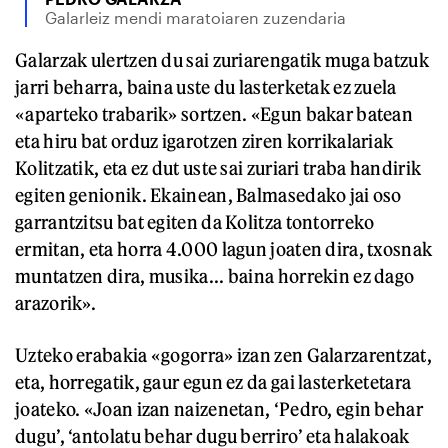
Galarleiz mendi maratoiaren zuzendaria
Galarzak ulertzen du sai zuriarengatik muga batzuk
jarri beharra, baina uste du lasterketak ez zuela
«aparteko trabarik» sortzen. «Egun bakar batean
eta hiru bat orduz igarotzen ziren korrikalariak
Kolitzatik, eta ez dut uste sai zuriari traba handirik
egiten genionik. Ekainean, Balmasedako jai oso
garrantzitsu bat egiten da Kolitza tontorreko
ermitan, eta horra 4.000 lagun joaten dira, txosnak
muntatzen dira, musika... baina horrekin ez dago
arazorik».
Uzteko erabakia «gogorra» izan zen Galarzarentzat,
eta, horregatik, gaur egun ez da gai lasterketetara
joateko. «Joan izan naizenetan, ‘Pedro, egin behar
dugu’, ‘antolatu behar dugu berriro’ eta halakoak