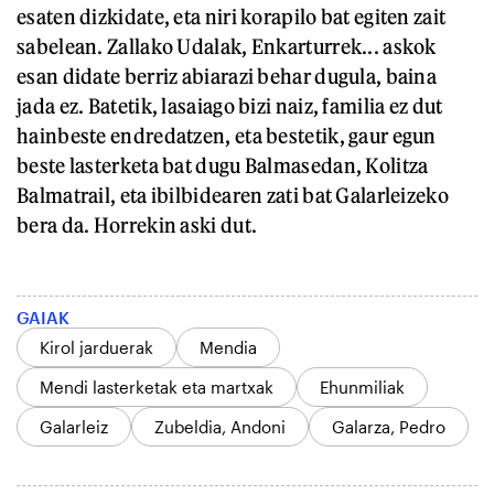
esaten dizkidate, eta niri korapilo bat egiten zait
sabelean. Zallako Udalak, Enkarturrek... askok
esan didate berriz abiarazi behar dugula, baina
jada ez. Batetik, lasaiago bizi naiz, familia ez dut
hainbeste endredatzen, eta bestetik, gaur egun
beste lasterketa bat dugu Balmasedan, Kolitza
Balmatrail, eta ibilbidearen zati bat Galarleizeko
bera da. Horrekin aski dut.
GAIAK
Kirol jarduerak
Mendia
Mendi lasterketak eta martxak
Ehunmiliak
Galarleiz
Zubeldia, Andoni
Galarza, Pedro