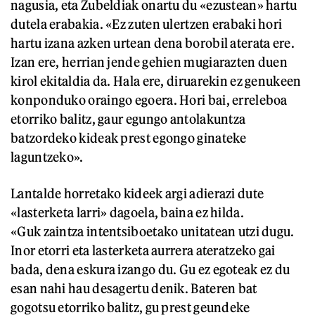
nagusia, eta Zubeldiak onartu du «ezustean» hartu
dutela erabakia. «Ez zuten ulertzen erabaki hori
hartu izana azken urtean dena borobil aterata ere.
Izan ere, herrian jende gehien mugiarazten duen
kirol ekitaldia da. Hala ere, diruarekin ez genukeen
konponduko oraingo egoera. Hori bai, erreleboa
etorriko balitz, gaur egungo antolakuntza
batzordeko kideak prest egongo ginateke
laguntzeko».
Lantalde horretako kideek argi adierazi dute
«lasterketa larri» dagoela, baina ez hilda.
«Guk zaintza intentsiboetako unitatean utzi dugu.
Inor etorri eta lasterketa aurrera ateratzeko gai
bada, dena eskura izango du. Gu ez egoteak ez du
esan nahi hau desagertu denik. Bateren bat
gogotsu etorriko balitz, gu prest geundeke