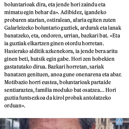
boluntarioak dira, eta jende hori zaindu eta
mimatu egin behar da». Adibidez, igandeko
probaren atarian, ostiralean, afaria egiten zuten
Galarleizeko boluntario guztiek, ardurak eta lanak
banatzeko, eta, ondoren, urrian, bazkari bat. «Eta
ia guztiak elkartzen ginen otordu horretan.
Hasierako alditik azkenekora, ia jende bera aritu
ginen beti, hutsik egin gabe. Hori zen hobekien
gastatutako dirua. Bazkari horretan, sariak
banatzen genituen, anoa gune onenarena eta abar.
Motibazio horri eustea, boluntarioak partaide
sentiaraztea, familia moduko bat osatzea... Hori
guztia funtsezkoa da kirol probak antolatzeko
orduan».