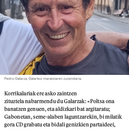
Pedro Galarza, Galarleiz maratoiaren zuzendaria.
Korrikalariak ere asko zaintzen
zituztela nabarmendu du Galarzak: «Poltsa ona
banatzen genuen, eta aldizkari bat argitaratu;
Gabonetan, seme-alaben laguntzarekin, bi milatik
gora CD grabatu eta bidali genizkien partaideei,