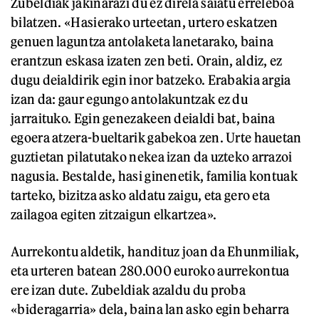
Zubeldiak jakinarazi du ez direla saiatu erreleboa
bilatzen. «Hasierako urteetan, urtero eskatzen
genuen laguntza antolaketa lanetarako, baina
erantzun eskasa izaten zen beti. Orain, aldiz, ez
dugu deialdirik egin inor batzeko. Erabakia argia
izan da: gaur egungo antolakuntzak ez du
jarraituko. Egin genezakeen deialdi bat, baina
egoera atzera-bueltarik gabekoa zen. Urte hauetan
guztietan pilatutako nekea izan da uzteko arrazoi
nagusia. Bestalde, hasi ginenetik, familia kontuak
tarteko, bizitza asko aldatu zaigu, eta gero eta
zailagoa egiten zitzaigun elkartzea».
Aurrekontu aldetik, handituz joan da Ehunmiliak,
eta urteren batean 280.000 euroko aurrekontua
ere izan dute. Zubeldiak azaldu du proba
«bideragarria» dela, baina lan asko egin beharra