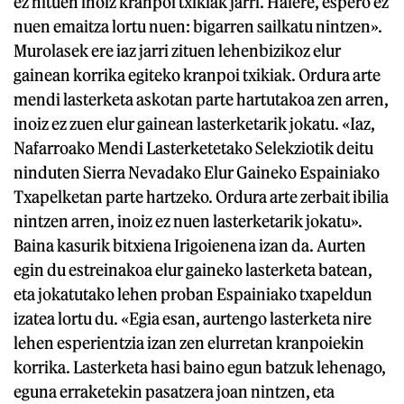
ez nituen inoiz kranpoi txikiak jarri. Halere, espero ez
nuen emaitza lortu nuen: bigarren sailkatu nintzen».
Murolasek ere iaz jarri zituen lehenbizikoz elur
gainean korrika egiteko kranpoi txikiak. Ordura arte
mendi lasterketa askotan parte hartutakoa zen arren,
inoiz ez zuen elur gainean lasterketarik jokatu. «Iaz,
Nafarroako Mendi Lasterketetako Selekziotik deitu
ninduten Sierra Nevadako Elur Gaineko Espainiako
Txapelketan parte hartzeko. Ordura arte zerbait ibilia
nintzen arren, inoiz ez nuen lasterketarik jokatu».
Baina kasurik bitxiena Irigoienena izan da. Aurten
egin du estreinakoa elur gaineko lasterketa batean,
eta jokatutako lehen proban Espainiako txapeldun
izatea lortu du. «Egia esan, aurtengo lasterketa nire
lehen esperientzia izan zen elurretan kranpoiekin
korrika. Lasterketa hasi baino egun batzuk lehenago,
eguna erraketekin pasatzera joan nintzen, eta