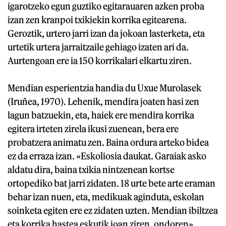
igarotzeko egun guztiko egitarauaren azken proba
izan zen kranpoi txikiekin korrika egitearena.
Geroztik, urtero jarri izan da jokoan lasterketa, eta
urtetik urtera jarraitzaile gehiago izaten ari da.
Aurtengoan ere ia 150 korrikalari elkartu ziren.
Mendian esperientzia handia du Uxue Murolasek
(Iruñea, 1970). Lehenik, mendira joaten hasi zen
lagun batzuekin, eta, haiek ere mendira korrika
egitera irteten zirela ikusi zuenean, bera ere
probatzera animatu zen. Baina ordura arteko bidea
ez da erraza izan. «Eskoliosia daukat. Garaiak asko
aldatu dira, baina txikia nintzenean kortse
ortopediko bat jarri zidaten. 18 urte bete arte eraman
behar izan nuen, eta, medikuak aginduta, eskolan
soinketa egiten ere ez zidaten uzten. Mendian ibiltzea
eta korrika hastea eskutik joan ziren, ondoren».