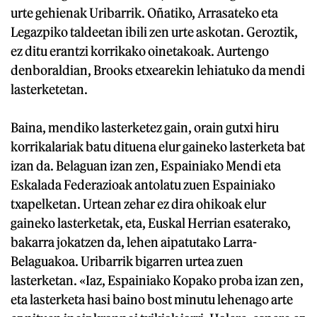
urte gehienak Uribarrik. Oñatiko, Arrasateko eta
Legazpiko taldeetan ibili zen urte askotan. Geroztik,
ez ditu erantzi korrikako oinetakoak. Aurtengo
denboraldian, Brooks etxearekin lehiatuko da mendi
lasterketetan.
Baina, mendiko lasterketez gain, orain gutxi hiru
korrikalariak batu dituena elur gaineko lasterketa bat
izan da. Belaguan izan zen, Espainiako Mendi eta
Eskalada Federazioak antolatu zuen Espainiako
txapelketan. Urtean zehar ez dira ohikoak elur
gaineko lasterketak, eta, Euskal Herrian esaterako,
bakarra jokatzen da, lehen aipatutako Larra-
Belaguakoa. Uribarrik bigarren urtea zuen
lasterketan. «Iaz, Espainiako Kopako proba izan zen,
eta lasterketa hasi baino bost minutu lehenago arte