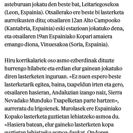
asteburuan jokatu den beste bat, Leitariegosekoa
(Leon, Espainia). Otsailerako ere beste bi lasterketa
aurreikusten ditu; otsailaren 12an Alto Campooko
(Kantabria, Espainia) eski estazioan jokatuko dena,
eta otsailaren 19an Espainiako Kopari amaiera
emango diona, Vinuesakoa (Soria, Espainia).
Hiru korrikalariek oso asmo ezberdinak dituzte
hurrengo hilabete eta erdian elur gainean jokatuko
diren lasterketen inguruan. «Ez nuen espero beste
lasterketarik egitea, baina, txapeldun irten eta gero,
otsailaren hasieran, Andaluzian izango naiz, Sierra
Nevadako Munduko Txapelketan parte hartzen»,
aurreratu du Irigoienek. Murolasek ere Espainiako
Kopako lasterketa guztietan lehiatzeko asmoa du.
«Hasiera batean, elur gaineko lasterketen kopa
guztietan lehiatzeko asmoa daukat. Ondoren,