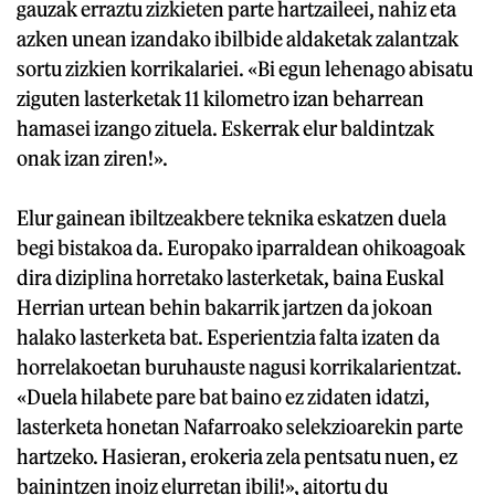
gauzak erraztu zizkieten parte hartzaileei, nahiz eta
azken unean izandako ibilbide aldaketak zalantzak
sortu zizkien korrikalariei. «Bi egun lehenago abisatu
ziguten lasterketak 11 kilometro izan beharrean
hamasei izango zituela. Eskerrak elur baldintzak
onak izan ziren!».
Elur gainean ibiltzeakbere teknika eskatzen duela
begi bistakoa da. Europako iparraldean ohikoagoak
dira diziplina horretako lasterketak, baina Euskal
Herrian urtean behin bakarrik jartzen da jokoan
halako lasterketa bat. Esperientzia falta izaten da
horrelakoetan buruhauste nagusi korrikalarientzat.
«Duela hilabete pare bat baino ez zidaten idatzi,
lasterketa honetan Nafarroako selekzioarekin parte
hartzeko. Hasieran, erokeria zela pentsatu nuen, ez
bainintzen inoiz elurretan ibili!», aitortu du