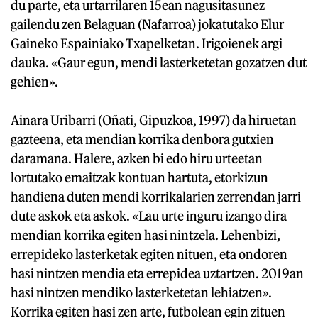
du parte, eta urtarrilaren 15ean nagusitasunez
gailendu zen Belaguan (Nafarroa) jokatutako Elur
Gaineko Espainiako Txapelketan. Irigoienek argi
dauka. «Gaur egun, mendi lasterketetan gozatzen dut
gehien».
Ainara Uribarri (Oñati, Gipuzkoa, 1997) da hiruetan
gazteena, eta mendian korrika denbora gutxien
daramana. Halere, azken bi edo hiru urteetan
lortutako emaitzak kontuan hartuta, etorkizun
handiena duten mendi korrikalarien zerrendan jarri
dute askok eta askok. «Lau urte inguru izango dira
mendian korrika egiten hasi nintzela. Lehenbizi,
errepideko lasterketak egiten nituen, eta ondoren
hasi nintzen mendia eta errepidea uztartzen. 2019an
hasi nintzen mendiko lasterketetan lehiatzen».
Korrika egiten hasi zen arte, futbolean egin zituen