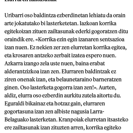
Uribarri oso baldintza ezberdinetan lehiatu da orain
arte jokatutako bi lasterketetan. Iazkoan korrika
egitekoizan zituen zailtasunak ederki gogoratzen ditu
oraindik ere. «Korrika ezin egin izanaren sentsazioa
izan nuen. Ez nekien zer zen elurretan korrika egitea,
eta krosaren antzeko zerbait izatea espero nuen.
Azkarra izango zela uste nuen, baina erabat
alderantzizkoa izan zen. Elurraren baldintzak ez
ziren onenak izan, eta belaunetaraino barneratzen
ginen. Oso lasterketa gogorra izan zen!». Aurten,
aldiz, elurra oso ezberdin aurkitu zutela aitortu du.
Eguraldi bikainaz eta hotzaz gain, elurraren
gogortasuna izan zen albiste nagusia Larra-
Belaguako lasterketan. Kranpoiak elurretan itsasteko
ere zailtasunak izan zituzten arren, korrika egiteko