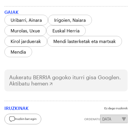
GAIAK
Uribarri, Ainara
Irigoien, Naiara
Murolas, Uxue
Euskal Herria
Kirol jarduerak
Mendi lasterketak eta martxak
Mendia
Aukeratu
BERRIA
gogoko iturri gisa Googlen.
Aktibatu hemen
IRUZKINAK
Ez dago iruzkinik
Iruzkin bat egin
ORDENATU