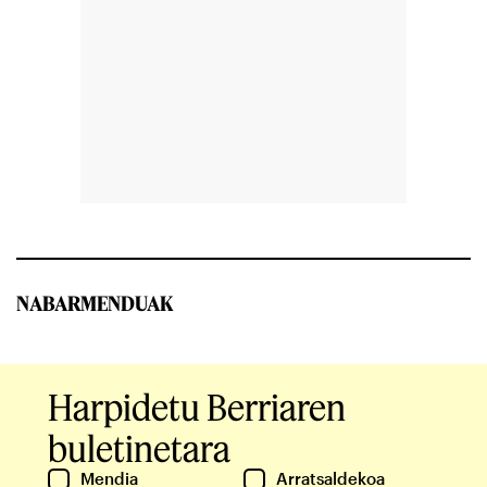
NABARMENDUAK
Harpidetu Berriaren
buletinetara
Mendia
Arratsaldekoa