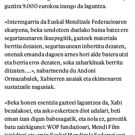
guztira 9.000 eurokoa izango da laguntza.
«Interesgarria da Euskal Mendizale Federazioaren
ekarpena, beka sendotzen duelako baina batez ere
segurtasunaren ikuspegitik, gazteek materiala
berritu dezaten, segurtasunean inbertitu dezaten,
onenak emanda dagoen arnes hori alde batera utzi
eta berria eros dezaten, soka zaharkituak berritu
ditzaten....», nabarmendu du Andoni
Ormazabalek, Xabierren anaiak eta ekimenaren
sustatzaile nagusiak.
«Beka honen esentzia gazteei laguntzea da, Xabi
bezalakoei, eta asko eskertzen diot udalari, beti
eman izan digun babesagatik, eta nola ez, geroztik
batu zaizkigunei: WOP fundazioari, Mendi Film
jaialdiari eta orain Euskal Mendizale Federazioari.