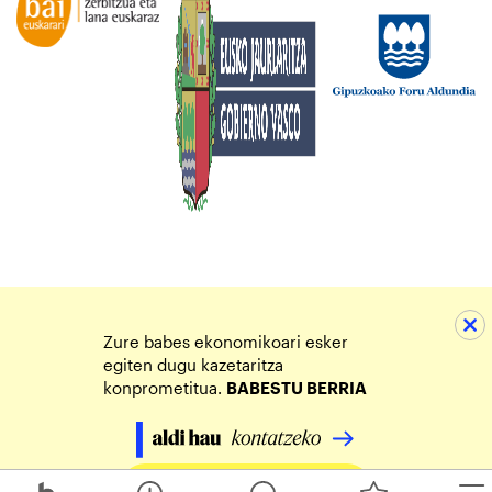
Zure babes ekonomikoari esker
egiten dugu kazetaritza
konprometitua.
BABESTU BERRIA
Egin zure ekarpena