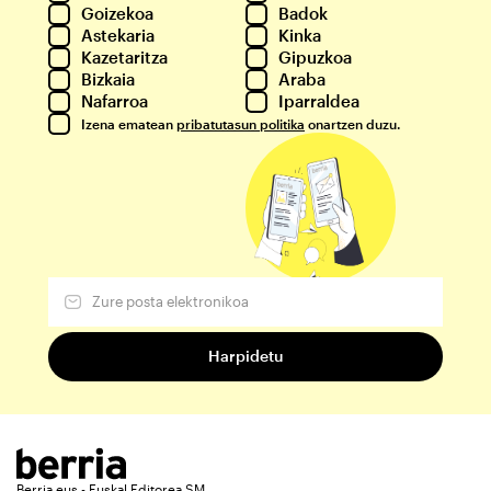
Goizekoa
Badok
Astekaria
Kinka
Kazetaritza
Gipuzkoa
Bizkaia
Araba
Nafarroa
Iparraldea
Izena ematean
pribatutasun politika
onartzen duzu.
Berria.eus - Euskal Editorea SM