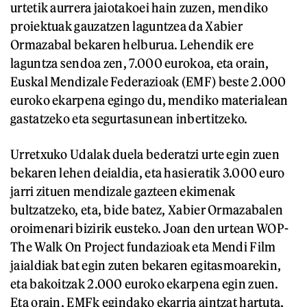
urtetik aurrera jaiotakoei hain zuzen, mendiko
proiektuak gauzatzen laguntzea da Xabier
Ormazabal bekaren helburua. Lehendik ere
laguntza sendoa zen, 7.000 eurokoa, eta orain,
Euskal Mendizale Federazioak (EMF) beste 2.000
euroko ekarpena egingo du, mendiko materialean
gastatzeko eta segurtasunean inbertitzeko.
Urretxuko Udalak duela bederatzi urte egin zuen
bekaren lehen deialdia, eta hasieratik 3.000 euro
jarri zituen mendizale gazteen ekimenak
bultzatzeko, eta, bide batez, Xabier Ormazabalen
oroimenari bizirik eusteko. Joan den urtean WOP-
The Walk On Project fundazioak eta Mendi Film
jaialdiak bat egin zuten bekaren egitasmoarekin,
eta bakoitzak 2.000 euroko ekarpena egin zuen.
Eta orain, EMFk egindako ekarria aintzat hartuta,