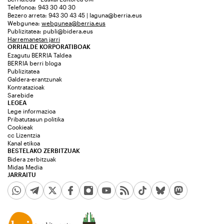
Telefonoa: 943 30 40 30
Bezero arreta: 943 30 43 45 | laguna@berria.eus
Webgunea:
webgunea@berria.eus
Publizitatea:
publi@bidera.eus
Harremanetan jarri
ORRIALDE KORPORATIBOAK
Ezagutu BERRIA Taldea
BERRIA berri bloga
Publizitatea
Galdera-erantzunak
Kontratazioak
Sarebide
LEGEA
Lege informazioa
Pribatutasun politika
Cookieak
cc Lizentzia
Kanal etikoa
BESTELAKO ZERBITZUAK
Bidera zerbitzuak
Midas Media
JARRAITU