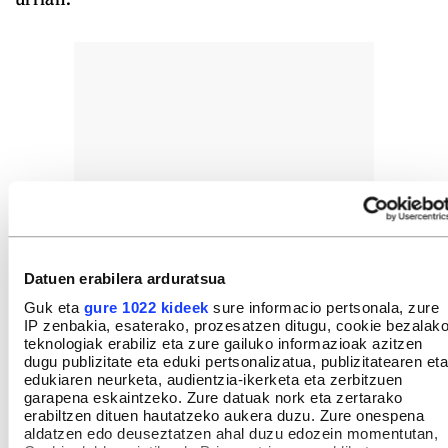
Datuen erabilera arduratsua
Guk eta
gure 1022 kideek
sure informacio pertsonala, zure
IP zenbakia, esaterako, prozesatzen ditugu, cookie bezalak
teknologiak erabiliz eta zure gailuko informazioak azitzen
dugu publizitate eta eduki pertsonalizatua, publizitatearen eta
edukiaren neurketa, audientzia-ikerketa eta zerbitzuen
garapena eskaintzeko. Zure datuak nork eta zertarako
erabiltzen dituen hautatzeko aukera duzu. Zure onespena
aldatzen edo deuseztatzen ahal duzu edozein momentutan,