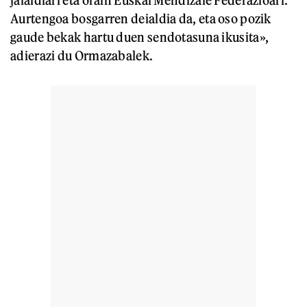
Aurtengoa bosgarren deialdia da, eta oso pozik
gaude bekak hartu duen sendotasuna ikusita»,
adierazi du Ormazabalek.