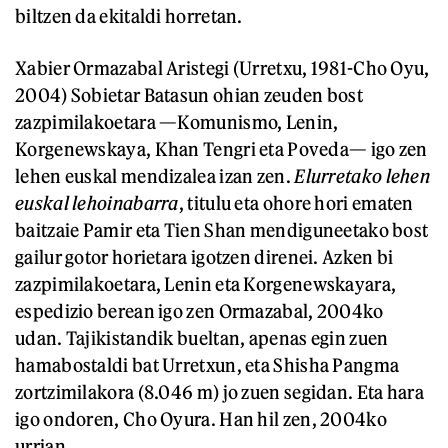
biltzen da ekitaldi horretan.
Xabier Ormazabal Aristegi (Urretxu, 1981-Cho Oyu,
2004) Sobietar Batasun ohian zeuden bost
zazpimilakoetara —Komunismo, Lenin,
Korgenewskaya, Khan Tengri eta Poveda— igo zen
lehen euskal mendizalea izan zen.
Elurretako lehen
euskal lehoinabarra
, titulu eta ohore hori ematen
baitzaie Pamir eta Tien Shan mendiguneetako bost
gailur gotor horietara igotzen direnei. Azken bi
zazpimilakoetara, Lenin eta Korgenewskayara,
espedizio berean igo zen Ormazabal, 2004ko
udan. Tajikistandik bueltan, apenas egin zuen
hamabostaldi bat Urretxun, eta Shisha Pangma
zortzimilakora (8.046 m) jo zuen segidan. Eta hara
igo ondoren, Cho Oyura. Han hil zen, 2004ko
urrian.