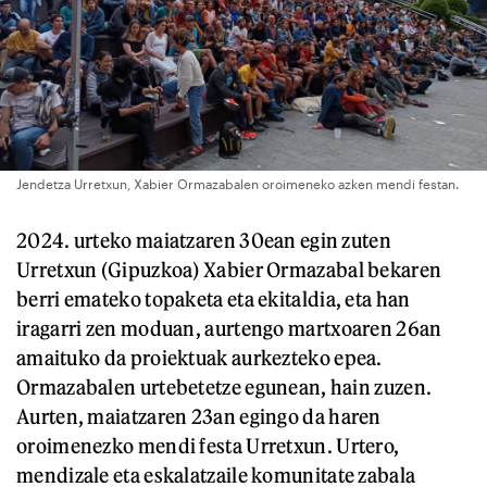
Jendetza Urretxun, Xabier Ormazabalen oroimeneko azken mendi festan.
2024. urteko maiatzaren 30ean egin zuten
Urretxun (Gipuzkoa) Xabier Ormazabal bekaren
berri emateko topaketa eta ekitaldia, eta han
iragarri zen moduan, aurtengo martxoaren 26an
amaituko da proiektuak aurkezteko epea.
Ormazabalen urtebetetze egunean, hain zuzen.
Aurten, maiatzaren 23an egingo da haren
oroimenezko mendi festa Urretxun. Urtero,
mendizale eta eskalatzaile komunitate zabala