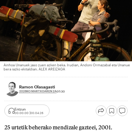
Ainhoa Unanuek jaso zuen azken beka. Irudian, Andoni Ormazabal eta Unanue
bera iazko ekitaldian. ALEX AREIZAGA
Ramon Olasagasti
2026KO MARTXOAREN 2A
07:30
Entzun
00:00:00
00:04:26
25 urtetik beherako mendizale gazteei, 2001.