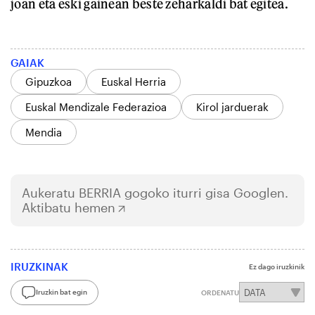
joan eta eski gainean beste zeharkaldi bat egitea.
GAIAK
Gipuzkoa
Euskal Herria
Euskal Mendizale Federazioa
Kirol jarduerak
Mendia
Aukeratu
BERRIA
gogoko iturri gisa Googlen.
Aktibatu hemen
IRUZKINAK
Ez dago iruzkinik
Iruzkin bat egin
ORDENATU