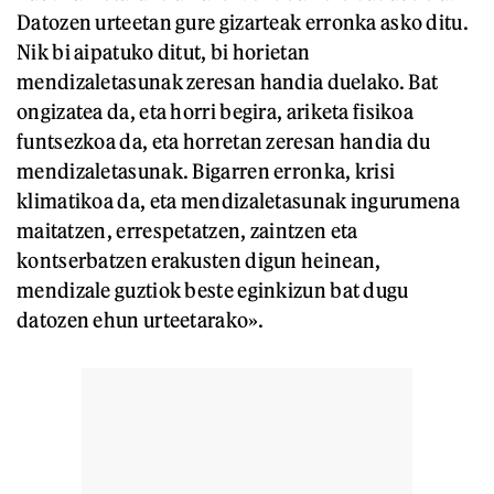
Datozen urteetan gure gizarteak erronka asko ditu.
Nik bi aipatuko ditut, bi horietan
mendizaletasunak zeresan handia duelako. Bat
ongizatea da, eta horri begira, ariketa fisikoa
funtsezkoa da, eta horretan zeresan handia du
mendizaletasunak. Bigarren erronka, krisi
klimatikoa da, eta mendizaletasunak ingurumena
maitatzen, errespetatzen, zaintzen eta
kontserbatzen erakusten digun heinean,
mendizale guztiok beste eginkizun bat dugu
datozen ehun urteetarako».