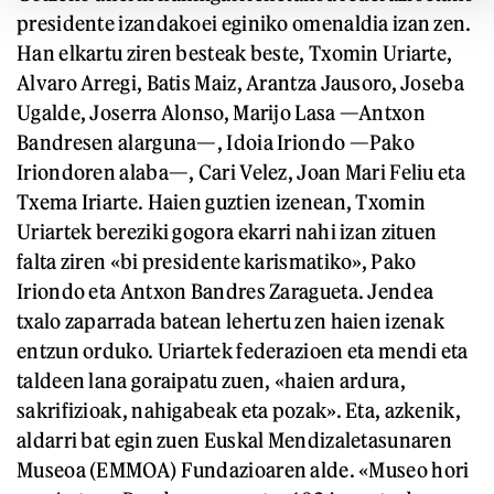
presidente izandakoei eginiko omenaldia izan zen.
Han elkartu ziren besteak beste, Txomin Uriarte,
Alvaro Arregi, Batis Maiz, Arantza Jausoro, Joseba
Ugalde, Joserra Alonso, Marijo Lasa —Antxon
Bandresen alarguna—, Idoia Iriondo —Pako
Iriondoren alaba—, Cari Velez, Joan Mari Feliu eta
Txema Iriarte. Haien guztien izenean, Txomin
Uriartek bereziki gogora ekarri nahi izan zituen
falta ziren «bi presidente karismatiko», Pako
Iriondo eta Antxon Bandres Zaragueta. Jendea
txalo zaparrada batean lehertu zen haien izenak
entzun orduko. Uriartek federazioen eta mendi eta
taldeen lana goraipatu zuen, «haien ardura,
sakrifizioak, nahigabeak eta pozak». Eta, azkenik,
aldarri bat egin zuen Euskal Mendizaletasunaren
Museoa (EMMOA) Fundazioaren alde. «Museo hori