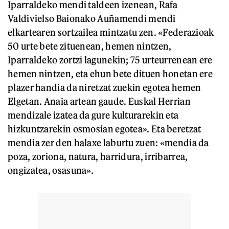
Iparraldeko mendi taldeen izenean, Rafa
Valdivielso Baionako Auñamendi mendi
elkartearen sortzailea mintzatu zen. «Federazioak
50 urte bete zituenean, hemen nintzen,
Iparraldeko zortzi lagunekin; 75 urteurrenean ere
hemen nintzen, eta ehun bete dituen honetan ere
plazer handia da niretzat zuekin egotea hemen
Elgetan. Anaia artean gaude. Euskal Herrian
mendizale izatea da gure kulturarekin eta
hizkuntzarekin osmosian egotea». Eta beretzat
mendia zer den halaxe laburtu zuen: «mendia da
poza, zoriona, natura, harridura, irribarrea,
ongizatea, osasuna».