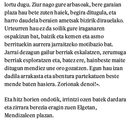
lortu dugu. Ziur nago gure arbasoak, bere garaian
plaza hau bete zuten haiek, begira ditugula, eta
harro daudela beraien ametsak bizirik dirauelako.
Urteurren hau ez da soilik gure iraganaren
ospakizun bat, baizik eta kemen eta asmo
berrituekin aurrera jarraitzeko motibazio bat.
Jarrai dezagun gailur berriak eskalatzen, zerumuga
berriak esploratzen eta, batez ere, hainbeste maite
ditugun mendiez une oro gozatzen. Egun hau izan
dadila arrakasta eta abentura partekatuen beste
mende baten hasiera. Zorionak denoi!».
Eta hitz horien ondotik, irrintzi ozen batek dardara
eta zirrara berezia eragin zuen Elgetan,
Mendizaleen plazan.