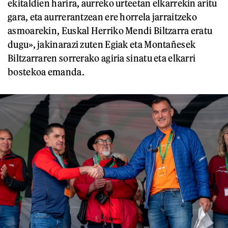
ekitaldien harira, aurreko urteetan elkarrekin aritu
gara, eta aurrerantzean ere horrela jarraitzeko
asmoarekin, Euskal Herriko Mendi Biltzarra eratu
dugu», jakinarazi zuten Egiak eta Montañesek
Biltzarraren sorrerako agiria sinatu eta elkarri
bostekoa emanda.