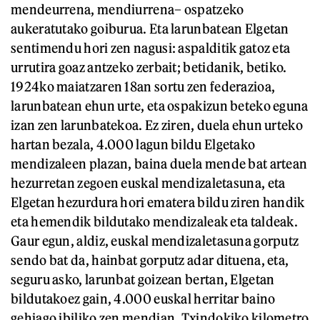
mendeurrena, mendiurrena– ospatzeko
aukeratutako goiburua. Eta larunbatean Elgetan
sentimendu hori zen nagusi: aspalditik gatoz eta
urrutira goaz antzeko zerbait; betidanik, betiko.
1924ko maiatzaren 18an sortu zen federazioa,
larunbatean ehun urte, eta ospakizun beteko eguna
izan zen larunbatekoa. Ez ziren, duela ehun urteko
hartan bezala, 4.000 lagun bildu Elgetako
mendizaleen plazan, baina duela mende bat artean
hezurretan zegoen euskal mendizaletasuna, eta
Elgetan hezurdura hori ematera bildu ziren handik
eta hemendik bildutako mendizaleak eta taldeak.
Gaur egun, aldiz, euskal mendizaletasuna gorputz
sendo bat da, hainbat gorputz adar dituena, eta,
seguru asko, larunbat goizean bertan, Elgetan
bildutakoez gain, 4.000 euskal herritar baino
gehiago ibiliko zen mendian, Txindokiko kilometro