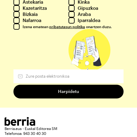
Astekaria
Kinka
Kazetaritza
Gipuzkoa
Bizkaia
Araba
Nafarroa
Iparraldea
Izena ematean
pribatutasun politika
onartzen duzu.
Berria.eus - Euskal Editorea SM
Telefonoa: 943 30 40 30