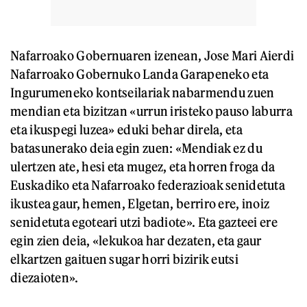
Nafarroako Gobernuaren izenean, Jose Mari Aierdi
Nafarroako Gobernuko Landa Garapeneko eta
Ingurumeneko kontseilariak nabarmendu zuen
mendian eta bizitzan «urrun iristeko pauso laburra
eta ikuspegi luzea» eduki behar direla, eta
batasunerako deia egin zuen: «Mendiak ez du
ulertzen ate, hesi eta mugez, eta horren froga da
Euskadiko eta Nafarroako federazioak senidetuta
ikustea gaur, hemen, Elgetan, berriro ere, inoiz
senidetuta egoteari utzi badiote». Eta gazteei ere
egin zien deia, «lekukoa har dezaten, eta gaur
elkartzen gaituen sugar horri bizirik eutsi
diezaioten».