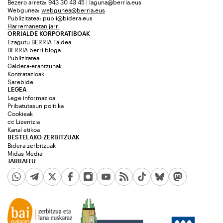
Bezero arreta: 943 30 43 45 | laguna@berria.eus
Webgunea:
webgunea@berria.eus
Publizitatea:
publi@bidera.eus
Harremanetan jarri
ORRIALDE KORPORATIBOAK
Ezagutu BERRIA Taldea
BERRIA berri bloga
Publizitatea
Galdera-erantzunak
Kontratazioak
Sarebide
LEGEA
Lege informazioa
Pribatutasun politika
Cookieak
cc Lizentzia
Kanal etikoa
BESTELAKO ZERBITZUAK
Bidera zerbitzuak
Midas Media
JARRAITU