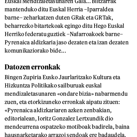
Euskal Mendizaletasunaren Gala... Biltzarrak
mantenduko ditu Euskal Herria –Iparraldea
barne– zeharkatzen duten GRak eta GRTak,
beharrezko bitartekoak egingo ditu Hego Euskal
Herriko federatu guztiek –Nafarroakoek barne–
Pyrenaica aldizkaria jaso dezaten eta izan dezaten
komunikaziorako bide...
Datozen erronkak
Bingen Zupiria Eusko Jaurlaritzako Kultura eta
Hizkuntza Politikako sailburuak euskal
mendizaletasunaren «ondare bizia» nabarmendu
zuen, eta etorkizuneko erronkak aipatu zituen:
«Pyrenaica aldizkariaren azken zenbakian,
editorialean, Ioritz Gonzalez Lertxundik dio
mendeurrena ospatzeko motiboak badirela, baina
hausnarketarako arrazoi sendoak ere badaudela.