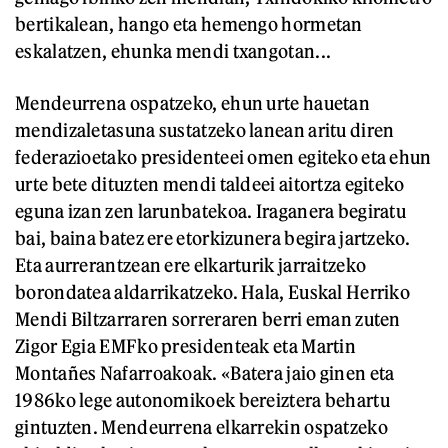
bertikalean, hango eta hemengo hormetan
eskalatzen, ehunka mendi txangotan...
Mendeurrena ospatzeko, ehun urte hauetan
mendizaletasuna sustatzeko lanean aritu diren
federazioetako presidenteei omen egiteko eta ehun
urte bete dituzten mendi taldeei aitortza egiteko
eguna izan zen larunbatekoa. Iraganera begiratu
bai, baina batez ere etorkizunera begira jartzeko.
Eta aurrerantzean ere elkarturik jarraitzeko
borondatea aldarrikatzeko. Hala, Euskal Herriko
Mendi Biltzarraren sorreraren berri eman zuten
Zigor Egia EMFko presidenteak eta Martin
Montañes Nafarroakoak. «Batera jaio ginen eta
1986ko lege autonomikoek bereiztera behartu
gintuzten. Mendeurrena elkarrekin ospatzeko