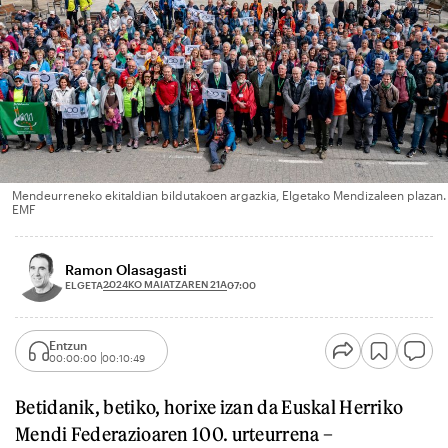
Mendeurreneko ekitaldian bildutakoen argazkia, Elgetako Mendizaleen plazan.
EMF
Ramon Olasagasti
2024KO MAIATZAREN 21A
ELGETA
07:00
Entzun
00:00:00
00:10:49
Betidanik, betiko, horixe izan da Euskal Herriko
Mendi Federazioaren 100. urteurrena –