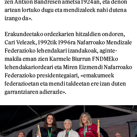
zen Antxon Bandresen ametsa 1924an, eta denon
artean lortuko dugu eta mendizaleek nahi dutena
izango da».
Erakundeetako ordezkarien hitzaldien ondoren,
Cari Velezek, 1992tik 1996ra Nafarroako Mendizale
Federazioko lehendakari izandakoak, aginte-
makila eman zien Karmele Biurrun FNDMEko
lehendakariordeari eta Miren Eizmendi Nafarroako
Federazioko presidentegaiari, «emakumeek
federazioetan eta mendi taldeetan ere izan duten
garrantziaren adierazle».