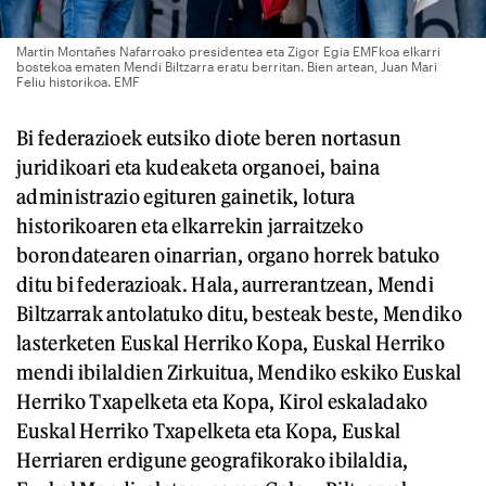
Martin Montañes Nafarroako presidentea eta Zigor Egia EMFkoa elkarri
bostekoa ematen Mendi Biltzarra eratu berritan. Bien artean, Juan Mari
Feliu historikoa. EMF
Bi federazioek eutsiko diote beren nortasun
juridikoari eta kudeaketa organoei, baina
administrazio egituren gainetik, lotura
historikoaren eta elkarrekin jarraitzeko
borondatearen oinarrian, organo horrek batuko
ditu bi federazioak. Hala, aurrerantzean, Mendi
Biltzarrak antolatuko ditu, besteak beste, Mendiko
lasterketen Euskal Herriko Kopa, Euskal Herriko
mendi ibilaldien Zirkuitua, Mendiko eskiko Euskal
Herriko Txapelketa eta Kopa, Kirol eskaladako
Euskal Herriko Txapelketa eta Kopa, Euskal
Herriaren erdigune geografikorako ibilaldia,