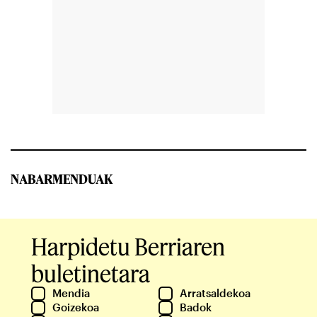
NABARMENDUAK
Harpidetu Berriaren
buletinetara
Mendia
Arratsaldekoa
Goizekoa
Badok