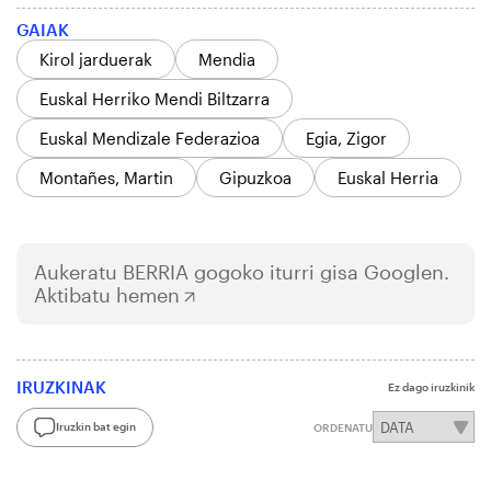
GAIAK
Kirol jarduerak
Mendia
Euskal Herriko Mendi Biltzarra
Euskal Mendizale Federazioa
Egia, Zigor
Montañes, Martin
Gipuzkoa
Euskal Herria
Aukeratu
BERRIA
gogoko iturri gisa Googlen.
Aktibatu hemen
IRUZKINAK
Ez dago iruzkinik
Iruzkin bat egin
ORDENATU