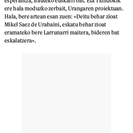
esperantza, irauteko euskarri bat. Eta Txindokik
ere hala moduzko zerbait, Urangaren proiektuan.
Hala, bere artean esan zuen: «Deitu behar zioat
Mikel Saez de Urabaini, eskatu behar zioat
eramateko bere Larrunarri maitera, bideren bat
eskalatzera».