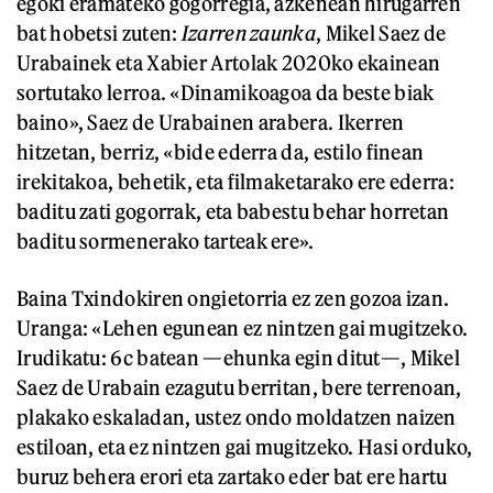
egoki eramateko gogorregia, azkenean hirugarren
bat hobetsi zuten:
Izarren zaunka
, Mikel Saez de
Urabainek eta Xabier Artolak 2020ko ekainean
sortutako lerroa. «Dinamikoagoa da beste biak
baino», Saez de Urabainen arabera. Ikerren
hitzetan, berriz, «bide ederra da, estilo finean
irekitakoa, behetik, eta filmaketarako ere ederra:
baditu zati gogorrak, eta babestu behar horretan
baditu sormenerako tarteak ere».
Baina Txindokiren ongietorria ez zen gozoa izan.
Uranga: «Lehen egunean ez nintzen gai mugitzeko.
Irudikatu: 6c batean —ehunka egin ditut—, Mikel
Saez de Urabain ezagutu berritan, bere terrenoan,
plakako eskaladan, ustez ondo moldatzen naizen
estiloan, eta ez nintzen gai mugitzeko. Hasi orduko,
buruz behera erori eta zartako eder bat ere hartu