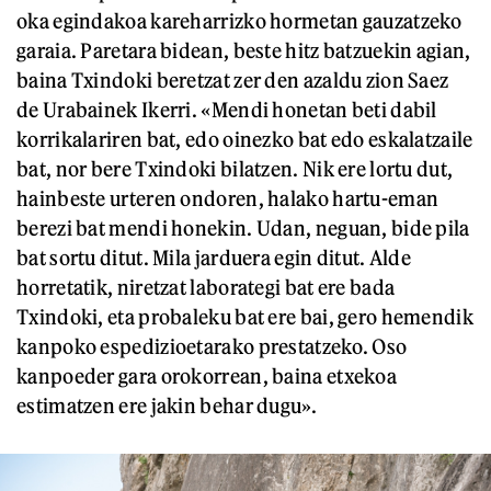
oka egindakoa kareharrizko hormetan gauzatzeko
garaia. Paretara bidean, beste hitz batzuekin agian,
baina Txindoki beretzat zer den azaldu zion Saez
de Urabainek Ikerri. «Mendi honetan beti dabil
korrikalariren bat, edo oinezko bat edo eskalatzaile
bat, nor bere Txindoki bilatzen. Nik ere lortu dut,
hainbeste urteren ondoren, halako hartu-eman
berezi bat mendi honekin. Udan, neguan, bide pila
bat sortu ditut. Mila jarduera egin ditut. Alde
horretatik, niretzat laborategi bat ere bada
Txindoki, eta probaleku bat ere bai, gero hemendik
kanpoko espedizioetarako prestatzeko. Oso
kanpoeder gara orokorrean, baina etxekoa
estimatzen ere jakin behar dugu».