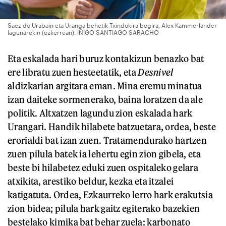
Saez de Urabain eta Uranga behetik Txindokira begira, Alex Kammerlander
lagunarekin (ezkerrean). IÑIGO SANTIAGO SARACHO
Eta eskalada hari buruz kontakizun benazko bat
ere libratu zuen hesteetatik, eta
Desnivel
aldizkarian argitara eman. Mina eremu minatua
izan daiteke sormenerako, baina loratzen da ale
politik. Altxatzen lagundu zion eskalada hark
Urangari. Handik hilabete batzuetara, ordea, beste
erorialdi bat izan zuen. Tratamendurako hartzen
zuen pilula batek ia lehertu egin zion gibela, eta
beste bi hilabetez eduki zuen ospitaleko gelara
atxikita, arestiko beldur, kezka eta itzalei
katigatuta. Ordea, Ezkaurreko lerro hark erakutsia
zion bidea; pilula hark gaitz egiterako bazekien
bestelako kimika bat behar zuela: karbonato