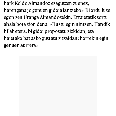
hark Koldo Almandoz ezagutzen zuenez,
harengana jo genuen gidoia lantzeko». Bi ordu luze
egon zen Uranga Almandozekin. Erraietatik sortu
ahala bota zion dena. «Hustu egin nintzen. Handik
hilabetera, bi gidoi proposatu zizkidan, eta
haietako bat asko gustatu zitzaidan; horrekin egin
genuen aurrera».