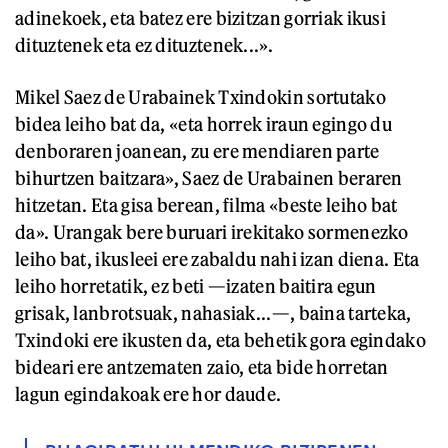
adinekoek, eta batez ere bizitzan gorriak ikusi
dituztenek eta ez dituztenek...».
Mikel Saez de Urabainek Txindokin sortutako
bidea leiho bat da, «eta horrek iraun egingo du
denboraren joanean, zu ere mendiaren parte
bihurtzen baitzara», Saez de Urabainen beraren
hitzetan. Eta gisa berean, filma «beste leiho bat
da». Urangak bere buruari irekitako sormenezko
leiho bat, ikusleei ere zabaldu nahi izan diena. Eta
leiho horretatik, ez beti —izaten baitira egun
grisak, lanbrotsuak, nahasiak...—, baina tarteka,
Txindoki ere ikusten da, eta behetik gora egindako
bideari ere antzematen zaio, eta bide horretan
lagun egindakoak ere hor daude.