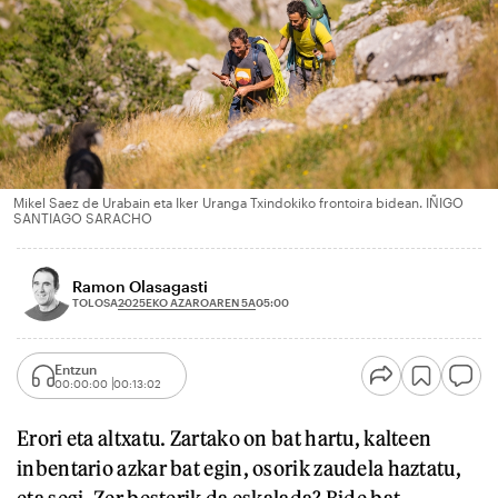
Mikel Saez de Urabain eta Iker Uranga Txindokiko frontoira bidean. IÑIGO
SANTIAGO SARACHO
Ramon Olasagasti
2025EKO AZAROAREN 5A
TOLOSA
05:00
Entzun
00:00:00
00:13:02
Erori eta altxatu. Zartako on bat hartu, kalteen
inbentario azkar bat egin, osorik zaudela haztatu,