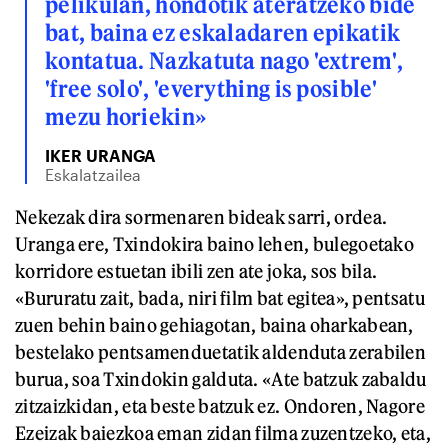
pelikulan, hondotik ateratzeko bide
bat, baina ez eskaladaren epikatik
kontatua. Nazkatuta nago 'extrem',
'free solo', 'everything is posible'
mezu horiekin»
IKER URANGA
Eskalatzailea
Nekezak dira sormenaren bideak sarri, ordea.
Uranga ere, Txindokira baino lehen, bulegoetako
korridore estuetan ibili zen ate joka, sos bila.
«Bururatu zait, bada, niri film bat egitea», pentsatu
zuen behin baino gehiagotan, baina oharkabean,
bestelako pentsamenduetatik aldenduta zerabilen
burua, soa Txindokin galduta. «Ate batzuk zabaldu
zitzaizkidan, eta beste batzuk ez. Ondoren, Nagore
Ezeizak baiezkoa eman zidan filma zuzentzeko, eta,