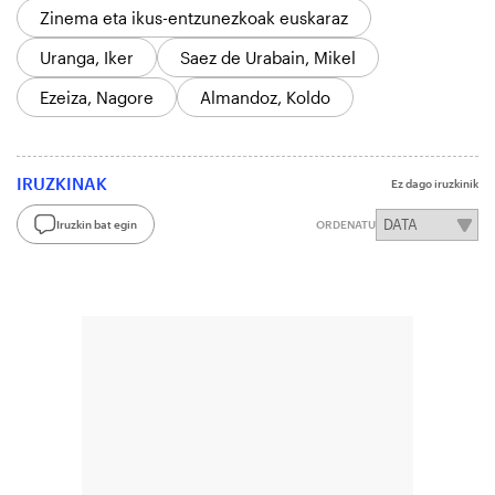
Zinema eta ikus-entzunezkoak euskaraz
Uranga, Iker
Saez de Urabain, Mikel
Ezeiza, Nagore
Almandoz, Koldo
IRUZKINAK
Ez dago iruzkinik
Iruzkin bat egin
ORDENATU