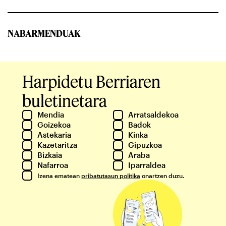
NABARMENDUAK
Harpidetu Berriaren
buletinetara
Mendia
Arratsaldekoa
Goizekoa
Badok
Astekaria
Kinka
Kazetaritza
Gipuzkoa
Bizkaia
Araba
Nafarroa
Iparraldea
Izena ematean
pribatutasun politika
onartzen duzu.