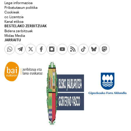
Lege informazioa
Pribatutasun politika
Cookieak
cc Lizentzia
Kanal etikoa
BESTELAKO ZERBITZUAK
Bidera zerbitzuak
Midas Media
JARRAITU