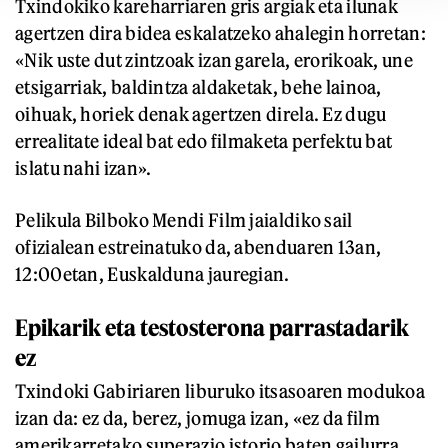
Txindokiko kareharriaren gris argiak eta ilunak
agertzen dira bidea eskalatzeko ahalegin horretan:
«Nik uste dut zintzoak izan garela, erorikoak, une
etsigarriak, baldintza aldaketak, behe lainoa,
oihuak, horiek denak agertzen direla. Ez dugu
errealitate ideal bat edo filmaketa perfektu bat
islatu nahi izan».
Pelikula Bilboko Mendi Film jaialdiko sail
ofizialean estreinatuko da, abenduaren 13an,
12:00etan, Euskalduna jauregian.
Epikarik eta testosterona parrastadarik
ez
Txindoki Gabiriaren liburuko itsasoaren modukoa
izan da: ez da, berez, jomuga izan, «ez da film
amerikarretako superazio istorio baten gailurra