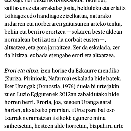
eta segi. Zer besterik da eskalada? Bide bat,
zailtasunez eta arrakalaz josia, helduleku eta erlaitz
txikiagoz edo handiagoz zizelkatua, naturako
indarren eta norberaren gaitasunen arteko tenka,
behin eta berriro erortzea —sokaren beste aldean
normalean beti izaten da norbait eusten—,
altxatzea, eta gora jarraitzea. Zer da eskalada, zer
da bizitza, ez bada etengabe erori eta altxatzea.
Erori eta altxa,
izen horixe du Ezkaurre mendiko
(Zuriza, Pirinioak, Nafarroa) eskalada bide batek.
Iker Urangak (Donostia, 1976) duela bi urte jakin
zuen Luzio Egigurenek 2012an zabaldutako bide
horren berri. Eroria, joa, zegoen Uranga garai
hartan, altxatzeko premian. «Urte pare bat oso
txarrak neramatzan fisikoki: egunero mina
saihetsetan, hesteen alde horretan, bizpahiru urte