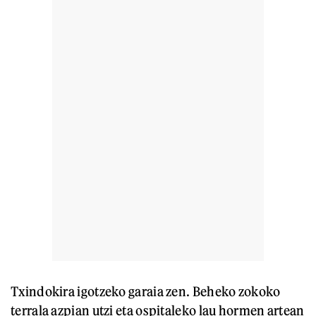
Txindokira igotzeko garaia zen. Beheko zokoko
terrala azpian utzi eta ospitaleko lau hormen artean