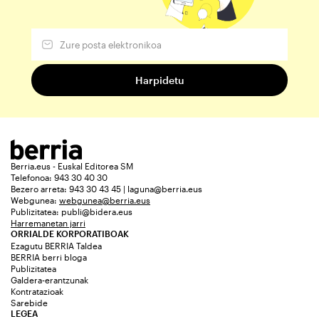
Berria.eus - Euskal Editorea SM
Telefonoa: 943 30 40 30
Bezero arreta: 943 30 43 45 | laguna@berria.eus
Webgunea:
webgunea@berria.eus
Publizitatea:
publi@bidera.eus
Harremanetan jarri
ORRIALDE KORPORATIBOAK
Ezagutu BERRIA Taldea
BERRIA berri bloga
Publizitatea
Galdera-erantzunak
Kontratazioak
Sarebide
LEGEA