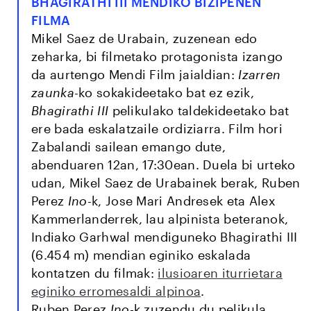
BHAGIRATHI III MENDIKO BIZIPENEN
FILMA
Mikel Saez de Urabain, zuzenean edo
zeharka, bi filmetako protagonista izango
da aurtengo Mendi Film jaialdian:
Izarren
zaunka-
ko sokakideetako bat ez ezik,
Bhagirathi III
pelikulako taldekideetako bat
ere bada eskalatzaile ordiziarra. Film hori
Zabalandi sailean emango dute,
abenduaren 12an, 17:30ean. Duela bi urteko
udan, Mikel Saez de Urabainek berak, Ruben
Perez
Ino-
k, Jose Mari Andresek eta Alex
Kammerlanderrek, lau alpinista beteranok,
Indiako Garhwal mendiguneko Bhagirathi III
(6.454 m) mendian eginiko eskalada
kontatzen du filmak:
ilusioaren iturrietara
eginiko erromesaldi alpinoa
.
Ruben Perez
Ino-
k zuzendu du pelikula,