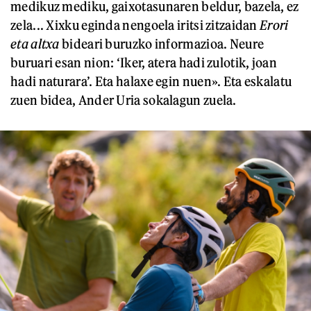
medikuz mediku, gaixotasunaren beldur, bazela, ez
zela... Xixku eginda nengoela iritsi zitzaidan
Erori
eta altxa
bideari buruzko informazioa. Neure
buruari esan nion: ‘Iker, atera hadi zulotik, joan
hadi naturara’. Eta halaxe egin nuen». Eta eskalatu
zuen bidea, Ander Uria sokalagun zuela.