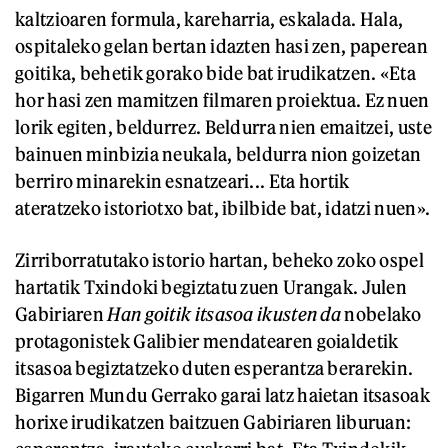
kaltzioaren formula, kareharria, eskalada. Hala,
ospitaleko gelan bertan idazten hasi zen, paperean
goitika, behetik gorako bide bat irudikatzen. «Eta
hor hasi zen mamitzen filmaren proiektua. Ez nuen
lorik egiten, beldurrez. Beldurra nien emaitzei, uste
bainuen minbizia neukala, beldurra nion goizetan
berriro minarekin esnatzeari... Eta hortik
ateratzeko istoriotxo bat, ibilbide bat, idatzi nuen».
Zirriborratutako istorio hartan, beheko zoko ospel
hartatik Txindoki begiztatu zuen Urangak. Julen
Gabiriaren
Han goitik itsasoa ikusten da
nobelako
protagonistek Galibier mendatearen goialdetik
itsasoa begiztatzeko duten esperantza berarekin.
Bigarren Mundu Gerrako garai latz haietan itsasoak
horixe irudikatzen baitzuen Gabiriaren liburuan: