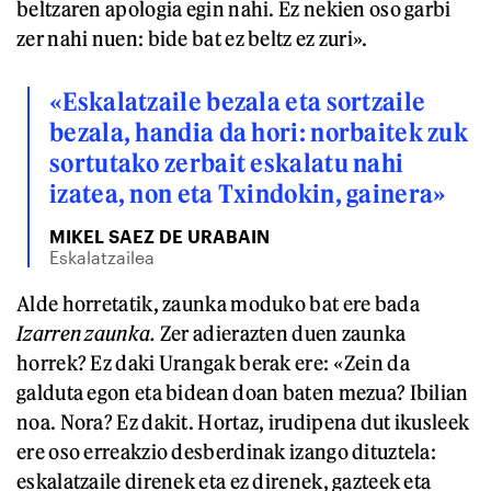
beltzaren apologia egin nahi. Ez nekien oso garbi
zer nahi nuen: bide bat ez beltz ez zuri».
«Eskalatzaile bezala eta sortzaile
bezala, handia da hori: norbaitek zuk
sortutako zerbait eskalatu nahi
izatea, non eta Txindokin, gainera»
MIKEL SAEZ DE URABAIN
Eskalatzailea
Alde horretatik, zaunka moduko bat ere bada
Izarren zaunka.
Zer adierazten duen zaunka
horrek? Ez daki Urangak berak ere: «Zein da
galduta egon eta bidean doan baten mezua? Ibilian
noa. Nora? Ez dakit. Hortaz, irudipena dut ikusleek
ere oso erreakzio desberdinak izango dituztela:
eskalatzaile direnek eta ez direnek, gazteek eta