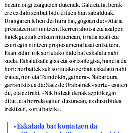
bezain ongi ezagutzen dutenak. Galdetuta, berak
ere ez daki zenbat bide dituen han zabalduak.
Urangaren lehen dei hura bai, gogoan du: «Afaria
prestatzen ari nintzen. Ikerren ahotsa eta azalpen
haiek guztiak entzun nituenean, irratia itzali eta
eseri egin nintzen proposamena lasai entzutera.
Esan zidan nik sortutako bide bat eskalatu nahi
zuela. Eskalatzaile gisa eta sortzaile gisa, handia da
hori: norbaitek zuk sortutako zerbait eskalatu nahi
izatea, non eta Txindokin, gainera». Ñabardura
garrantzitsua da: Saez de Urabainek «sortu» esaten
du, eta ez ireki. «Nik bideak denak azpitik egin
ditut, eta horrela egiten duzunean, ez duzu bidea
irekitzen, sortu baizik».
«Eskalada bat kontatzen da