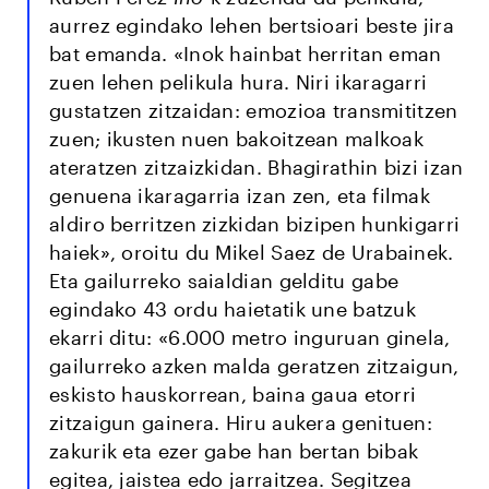
aurrez egindako lehen bertsioari beste jira
bat emanda. «Inok hainbat herritan eman
zuen lehen pelikula hura. Niri ikaragarri
gustatzen zitzaidan: emozioa transmititzen
zuen; ikusten nuen bakoitzean malkoak
ateratzen zitzaizkidan. Bhagirathin bizi izan
genuena ikaragarria izan zen, eta filmak
aldiro berritzen zizkidan bizipen hunkigarri
haiek», oroitu du Mikel Saez de Urabainek.
Eta gailurreko saialdian gelditu gabe
egindako 43 ordu haietatik une batzuk
ekarri ditu: «6.000 metro inguruan ginela,
gailurreko azken malda geratzen zitzaigun,
eskisto hauskorrean, baina gaua etorri
zitzaigun gainera. Hiru aukera genituen:
zakurik eta ezer gabe han bertan bibak
egitea, jaistea edo jarraitzea. Segitzea