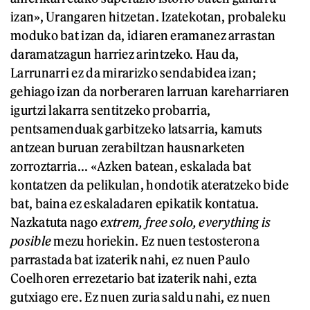
izan», Urangaren hitzetan. Izatekotan, probaleku
moduko bat izan da, idiaren eramanez arrastan
daramatzagun harriez arintzeko. Hau da,
Larrunarri ez da mirarizko sendabidea izan;
gehiago izan da norberaren larruan kareharriaren
igurtzi lakarra sentitzeko probarria,
pentsamenduak garbitzeko latsarria, kamuts
antzean buruan zerabiltzan hausnarketen
zorroztarria... «Azken batean, eskalada bat
kontatzen da pelikulan, hondotik ateratzeko bide
bat, baina ez eskaladaren epikatik kontatua.
Nazkatuta nago
extrem,
f
ree solo, everything is
posible
mezu horiekin. Ez nuen testosterona
parrastada bat izaterik nahi, ez nuen Paulo
Coelhoren errezetario bat izaterik nahi, ezta
gutxiago ere. Ez nuen zuria saldu nahi, ez nuen