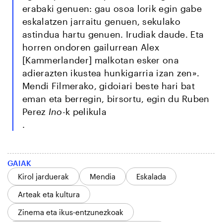
erabaki genuen: gau osoa lorik egin gabe
eskalatzen jarraitu genuen, sekulako
astindua hartu genuen. Irudiak daude. Eta
horren ondoren gailurrean Alex
[Kammerlander] malkotan esker ona
adierazten ikustea hunkigarria izan zen».
Mendi Filmerako, gidoiari beste hari bat
eman eta berregin, birsortu, egin du Ruben
Perez
Ino-
k pelikula
.
GAIAK
Kirol jarduerak
Mendia
Eskalada
Arteak eta kultura
Zinema eta ikus-entzunezkoak