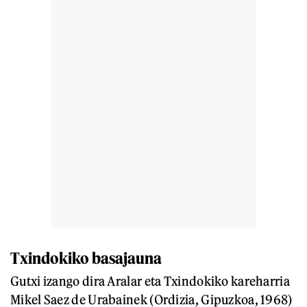
Txindokiko basajauna
Gutxi izango dira Aralar eta Txindokiko kareharria
Mikel Saez de Urabainek (Ordizia, Gipuzkoa, 1968)