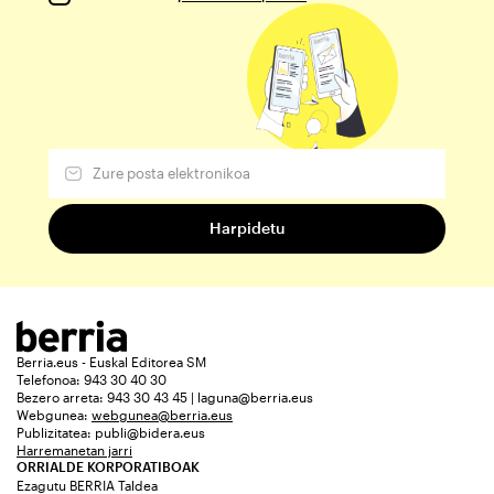
Berria.eus - Euskal Editorea SM
Telefonoa: 943 30 40 30
Bezero arreta: 943 30 43 45 | laguna@berria.eus
Webgunea:
webgunea@berria.eus
Publizitatea:
publi@bidera.eus
Harremanetan jarri
ORRIALDE KORPORATIBOAK
Ezagutu BERRIA Taldea