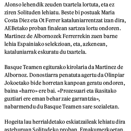
Alonso lehendik zeuden txartela lortuta, eta ez
ziren Solituden lehiatu. Beste bi postuak Maria
Costa Diez eta Ot Ferrer kataluniarrentzat izan dira,
AEBetako proban finalean sartzea lortu ondoren.
Martinez de Albornozek Ferrerrekin zuen barne
lehia Espainiako selekzioan, eta, azkenean,
kataluniarrak eskuratu du txartela.
Basque Teamen egiturako kirolaria da Martinez de
Albornoz. Donostiarra penatuta agertu da Olinpiar
Jokoetako bide horretan kanpoan geratu ondoren,
baina «harro» ere bai. «Prozesuari eta ikasitako
guztiari ere eman behar zaie garrantzia»,
nabarmendu du Basque Teamen sare sozialetan.
Hogeita lau herrialdetako eskiatzaileak lehiatu dira
asteburuan Solitudeko proban. Emakumezkoetan,