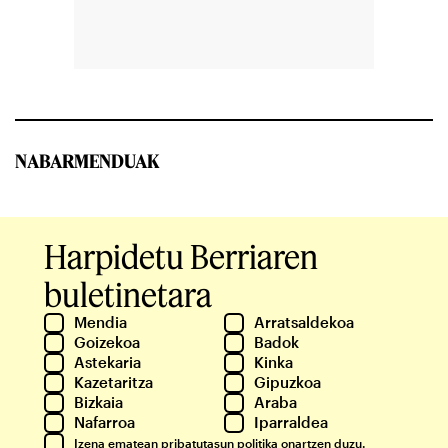
NABARMENDUAK
Harpidetu Berriaren
buletinetara
Mendia
Arratsaldekoa
Goizekoa
Badok
Astekaria
Kinka
Kazetaritza
Gipuzkoa
Bizkaia
Araba
Nafarroa
Iparraldea
Izena ematean
pribatutasun politika
onartzen duzu.