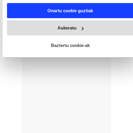
characteristics (fingerprinting)
Find out more about how your personal data is processed
Onartu cookie guztiak
and set your preferences in the
details section
.
Webgune honek cookie propioak eta hirugarrenen cookie-
Aukeratu
fitxategiak erabiltzen ditu. Zure esperientzia eta zerbitzuak
hobetzeko asmoz, cookie teknologiaz baliatzen gara. Ohar
hau onartuz gero, teknologia hori erabiltzeko baimen
esplizitua ematen diguzu.
Gehiago irakurri
Baztertu cookie-ak