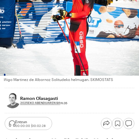
Iñigo Martinez de Albornoz Solitudeko helmugan. SKIMOSTATS
Ramon Olasagasti
2025EKO ABENDUAREN 9A
11:35
Entzun
00:00:00
00:02:28