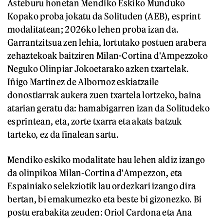
Asteburu honetan Mendiko Eskiko Munduko
Kopako proba jokatu da Solituden (AEB), esprint
modalitatean; 2026ko lehen proba izan da.
Garrantzitsua zen lehia, lortutako postuen arabera
zehaztekoak baitziren Milan-Cortina d'Ampezzoko
Neguko Olinpiar Jokoetarako azken txartelak.
Iñigo Martinez de Albornoz eskiatzaile
donostiarrak aukera zuen txartela lortzeko, baina
atarian geratu da: hamabigarren izan da Solitudeko
esprintean, eta, zorte txarra eta akats batzuk
tarteko, ez da finalean sartu.
Mendiko eskiko modalitate hau lehen aldiz izango
da olinpikoa Milan-Cortina d'Ampezzon, eta
Espainiako selekziotik lau ordezkari izango dira
bertan, bi emakumezko eta beste bi gizonezko. Bi
postu erabakita zeuden: Oriol Cardona eta Ana