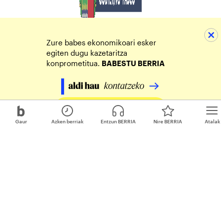
Zure babes ekonomikoari esker
egiten dugu kazetaritza
konprometitua.
BABESTU BERRIA
Egin zure ekarpena
Gaur
Azken berriak
Entzun BERRIA
Nire BERRIA
Atalak