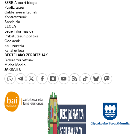
BERRIA berri bloga
Publizitatea
Galdera-erantzunak
Kontratazioak
Sarebide
LEGEA
Lege informazioa
Pribatutasun politika
Cookieak
cc Lizentzia
Kanal etikoa
BESTELAKO ZERBITZUAK
Bidera zerbitzuak
Midas Media
JARRAITU