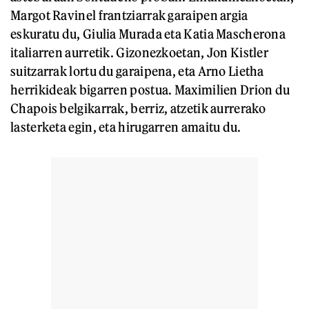
Margot Ravinel frantziarrak garaipen argia
eskuratu du, Giulia Murada eta Katia Mascherona
italiarren aurretik. Gizonezkoetan, Jon Kistler
suitzarrak lortu du garaipena, eta Arno Lietha
herrikideak bigarren postua. Maximilien Drion du
Chapois belgikarrak, berriz, atzetik aurrerako
lasterketa egin, eta hirugarren amaitu du.