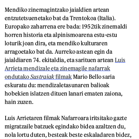
Mendiko zinemagintzako jaialdien artean
entzutetsuenetako bat da Trentokoa (Italia).
Europako zaharrena ere bada: 1952tik zinemaldi
horren historia eta alpinismoarena estu-estu
loturik joan dira, eta mendiko kulturaren
arragoetako bat da. Aurreko astean egin da
jaialdiaren 74. ekitaldia, eta sarituen artean
Luis
Arrieta mendizale eta zinemagile nafarrak
ondutako
Sustraiak
filmak
Mario Bello saria
eskuratu du: mendizaletasunaren balioak
hobekien islatzen dituen lanari ematen zaiona,
hain zuzen.
Luis Arrietaren filmak Nafarroara iritsitako gazte
migratzaile batzuek egindako bidea azaltzen du,
nola lortu duten, besteak beste eskaladaren bidez,