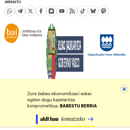
JARRAITU
Zure babes ekonomikoari esker
egiten dugu kazetaritza
konprometitua.
BABESTU BERRIA