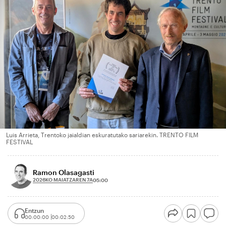
Luis Arrieta, Trentoko jaialdian eskuratutako sariarekin. TRENTO FILM
FESTIVAL
Ramon Olasagasti
2026KO MAIATZAREN 7A
05:00
Entzun
00:00:00
00:02:50