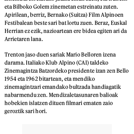
eta Bilboko Golem zinemetan estreinatu zuten.
Apirilean, berriz, Bernako (Suitza) Film Alpinoen
Festibalean beste sari bat lortu zuen. Beraz, Euskal
Herrian ez ezik, nazioartean ere bidea egiten ari da
Arrietaren lana.
Trenton jaso duen sariak Mario Belloren izena
darama. Italiako Klub Alpino (CAI) taldeko
Zinemagintza Batzordeko presidente izan zen Bello
1954 eta 1962 bitartean, eta mendiko
zinemagintzari emandako bultzada handiagatik
nabarmendu zen. Mendizaletasunaren balioak
hobekien islatzen dituen filmari ematen zaio
geroztik sari hori.