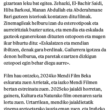
gizartean leku bat egitea. Zehazki, El-Bachir Saidi,
Hiba Barkoui, Manan Abdullah eta Abderahmane
Bari gazteen istorioak kontatzen ditu filmak.
Zinemagileak helburu izan du estereotipoak eta
aurreiritziak bazter uztea, eta mendia eta eskalada
gazteok egunerokoan dituzten oztopoen eta mugen
ikur bihurtu ditu: «Eskalatzen eta mendian
ibiltzen, denak gara berdinak. Gailurrera igotzea da
denon helburua, eta paretak ezartzen dizkigun
oztopoei egin behar diegu aurre».
Film hau ontzeko, 2024ko Mendi Film Beka
eskuratu zuen Arrietak, eta iazko Mendi Filmen
bertan estreinatu zuen. 2025eko jaialdi horretan,
gainera, Kultura eta Naturako film onenaren saria
lortu zuen. Urtarrilean, mendiko jaialdietatik
zinema aretoetarako jauzia eman zuen, eta Iruñeko