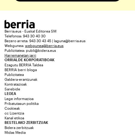
Berria.eus - Euskal Editorea SM
Telefonoa: 943 30 40 30
Bezero arreta: 943 30 43 45 | laguna@berria.eus
Webgunea:
webgunea@berria.eus
Publizitatea:
publi@bidera.eus
Harremanetan jarri
ORRIALDE KORPORATIBOAK
Ezagutu BERRIA Taldea
BERRIA berri bloga
Publizitatea
Galdera-erantzunak
Kontratazioak
Sarebide
LEGEA
Lege informazioa
Pribatutasun politika
Cookieak
cc Lizentzia
Kanal etikoa
BESTELAKO ZERBITZUAK
Bidera zerbitzuak
Midas Media