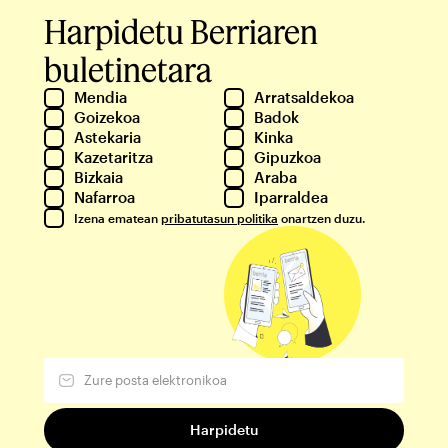
Harpidetu Berriaren
buletinetara
Mendia
Arratsaldekoa
Goizekoa
Badok
Astekaria
Kinka
Kazetaritza
Gipuzkoa
Bizkaia
Araba
Nafarroa
Iparraldea
Izena ematean
pribatutasun politika
onartzen duzu.