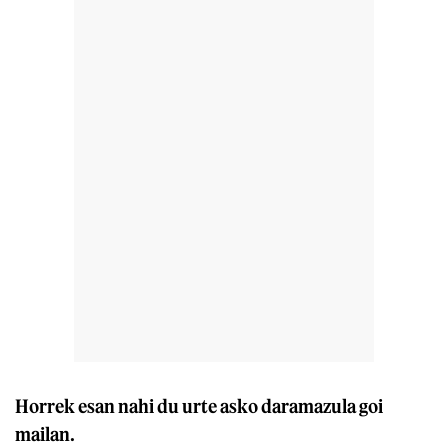
Horrek esan nahi du urte asko daramazula goi
mailan.