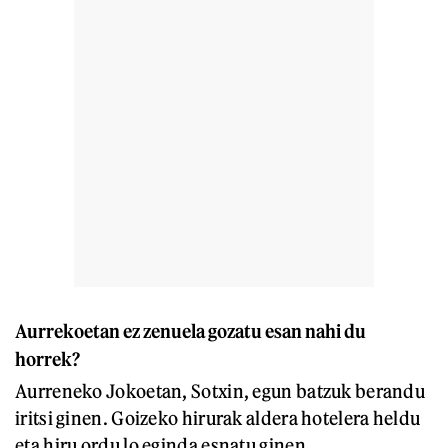
Aurrekoetan ez zenuela gozatu esan nahi du
horrek?
Aurreneko Jokoetan, Sotxin, egun batzuk berandu
iritsi ginen. Goizeko hirurak aldera hotelera heldu
eta hiru ordu lo eginda esnatu ginen