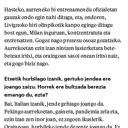
Hasteko, aurreneko bi entrenamendu ofizialetan
gauzak ondo egin nahi ditugu, eta, ondoren,
Livignoko hiri olinpikotik kanpo egingo ditugu
bost egun, Milan inguruan, kontzentratuta eta
entrenatzen. Gogoz nago prozesu osoaz gozatzeko.
Aurrekoetan ezin izan nintzen lasterketara bete-
betean iritsi, eta oraingoan sasoi onean iritsi naiz,
eta gogo biziz nago.
Etxetik hurbilago izanik, gertuko jendea ere
joango zaizu. Horrek ere bultzada berezia
emango du, ezta?
Bai, Italian izanik, jende gehiago joango da.
Pekingo aurrekoetan, gainera, pandemia zela eta,
ezin izan zen inor joan, ez zegoen ikuslerik.
Oraingoan, hurbileko jende dezente joango da. Ez