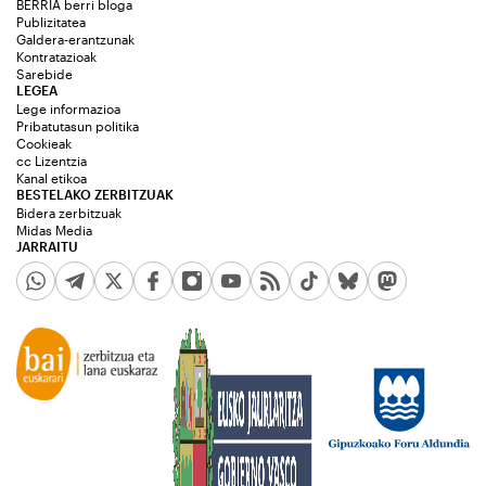
BERRIA berri bloga
Publizitatea
Galdera-erantzunak
Kontratazioak
Sarebide
LEGEA
Lege informazioa
Pribatutasun politika
Cookieak
cc Lizentzia
Kanal etikoa
BESTELAKO ZERBITZUAK
Bidera zerbitzuak
Midas Media
JARRAITU