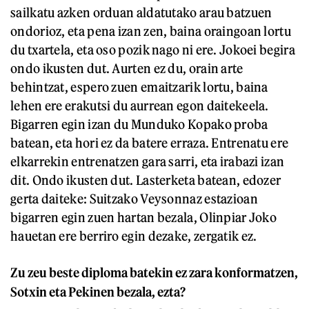
sailkatu azken orduan aldatutako arau batzuen
ondorioz, eta pena izan zen, baina oraingoan lortu
du txartela, eta oso pozik nago ni ere. Jokoei begira
ondo ikusten dut. Aurten ez du, orain arte
behintzat, espero zuen emaitzarik lortu, baina
lehen ere erakutsi du aurrean egon daitekeela.
Bigarren egin izan du Munduko Kopako proba
batean, eta hori ez da batere erraza. Entrenatu ere
elkarrekin entrenatzen gara sarri, eta irabazi izan
dit. Ondo ikusten dut. Lasterketa batean, edozer
gerta daiteke: Suitzako Veysonnaz estazioan
bigarren egin zuen hartan bezala, Olinpiar Joko
hauetan ere berriro egin dezake, zergatik ez.
Zu zeu beste diploma batekin ez zara konformatzen,
Sotxin eta Pekinen bezala, ezta?