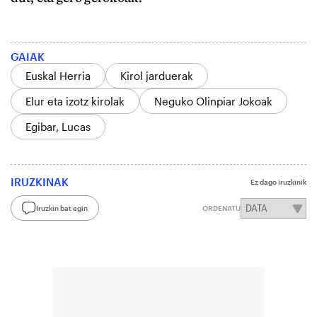
GAIAK
Euskal Herria
Kirol jarduerak
Elur eta izotz kirolak
Neguko Olinpiar Jokoak
Egibar, Lucas
IRUZKINAK
Ez dago iruzkinik
Iruzkin bat egin
ORDENATU