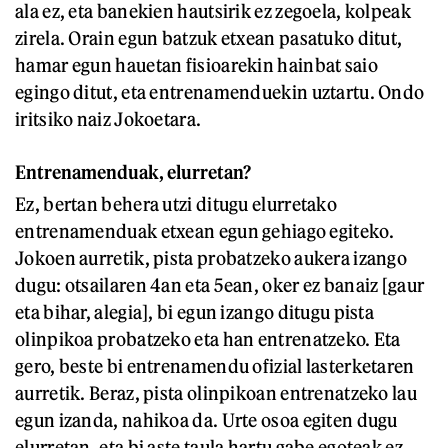
ala ez, eta banekien hautsirik ez zegoela, kolpeak
zirela. Orain egun batzuk etxean pasatuko ditut,
hamar egun hauetan fisioarekin hainbat saio
egingo ditut, eta entrenamenduekin uztartu. Ondo
iritsiko naiz Jokoetara.
Entrenamenduak, elurretan?
Ez, bertan behera utzi ditugu elurretako
entrenamenduak etxean egun gehiago egiteko.
Jokoen aurretik, pista probatzeko aukera izango
dugu: otsailaren 4an eta 5ean, oker ez banaiz [gaur
eta bihar, alegia], bi egun izango ditugu pista
olinpikoa probatzeko eta han entrenatzeko. Eta
gero, beste bi entrenamendu ofizial lasterketaren
aurretik. Beraz, pista olinpikoan entrenatzeko lau
egun izanda, nahikoa da. Urte osoa egiten dugu
elurretan, eta bi aste taula hartu gabe egoteak ez