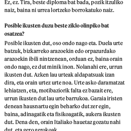
Ez, ez. Tira, beste diploma bat bada, pozik itzuliko
naiz, baina ni urrea lortzeko borrokatuko naiz.
Posible ikusten duzu beste ziklo olinpiko bat
osatzea?
Posible ikusten dut, oso ondo nago eta. Duela urte
batzuk, bizkarreko arazoekin edo orpazurdako
arazoekin ibili nintzenean, orduan ez, baina orain
ondo nago, ez dut minik inon. Nolanahi ere, urrun
ikusten dut. Azken lau urteak aldapatsuak izan
dira, eta orain urtez urte noa. Urte asko daramatzat
lehiatzen, eta, motibaziorik falta ez bazait ere,
urrun ikusten dut lau urte barrukoa. Garaia iristen
denean hausnartu egin beharko dut zer egin,
baina, adinagatik eta fisikoagatik, aukera ikusten
dut. Dena den, orain Italiako hauetaz gozatu nahi
dut, eta gero gerokoak.