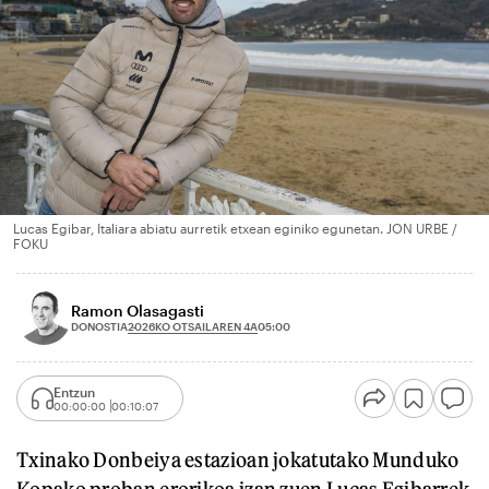
Lucas Egibar, Italiara abiatu aurretik etxean eginiko egunetan. JON URBE /
FOKU
Ramon Olasagasti
2026KO OTSAILAREN 4A
DONOSTIA
05:00
Entzun
00:00:00
00:10:07
Txinako Donbeiya estazioan jokatutako Munduko