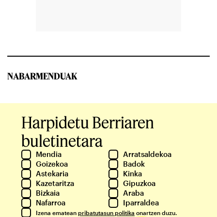
NABARMENDUAK
Harpidetu Berriaren
buletinetara
Mendia
Arratsaldekoa
Goizekoa
Badok
Astekaria
Kinka
Kazetaritza
Gipuzkoa
Bizkaia
Araba
Nafarroa
Iparraldea
Izena ematean
pribatutasun politika
onartzen duzu.