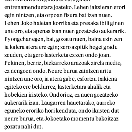
entrenamenduetara joateko. Lehen jaitsieran erori
egin nintzen, eta orpoan fisura bat izan nuen.
Lehen Joko haietan korrika eta presaka ibili ginen
une oro, eta apenas izan nuen gozatzeko aukerarik.
Pyongchanegen, bai, gozatu nuen, baina ezin zen
ia kalera atera ere egin; zero azpitik hogei gradu
zeuden, eta gero lasterketa ez zen ondo joan.
Pekinen, berriz, bizkarreko arazoak zirela medio,
ez nengoen ondo. Neure burua zaintzen aritu
nintzen une oro, ia atera gabe, esfortzu txikiena
egiteko ere beldurrez, lasterketara ahalik eta
hobekien iristeko. Ondorioz, ez nuen gozatzeko
aukerarik izan. Laugarren hauetarako, aurreko
eguneko eroriko hori kenduta, ondo ikusten dut
neure burua, eta Jokoetako momentu bakoitzaz
gozatu nahi dut.