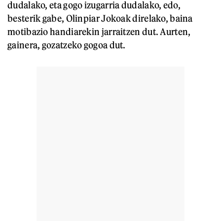
dudalako, eta gogo izugarria dudalako, edo,
besterik gabe, Olinpiar Jokoak direlako, baina
motibazio handiarekin jarraitzen dut. Aurten,
gainera, gozatzeko gogoa dut.