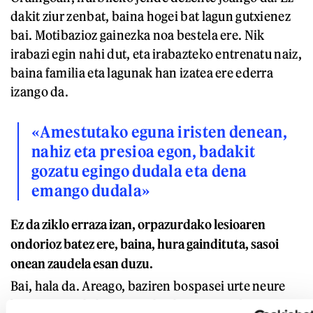
dakit ziur zenbat, baina hogei bat lagun gutxienez
bai. Motibazioz gainezka noa bestela ere. Nik
irabazi egin nahi dut, eta irabazteko entrenatu naiz,
baina familia eta lagunak han izatea ere ederra
izango da.
«Amestutako eguna iristen denean,
nahiz eta presioa egon, badakit
gozatu egingo dudala eta dena
emango dudala»
Ez da ziklo erraza izan, orpazurdako lesioaren
ondorioz batez ere, baina, hura gaindituta, sasoi
onean zaudela esan duzu.
Bai, hala da. Areago, baziren bospasei urte neure
burua ez nuela hain sasoiko ikusten. Ondorioz, une