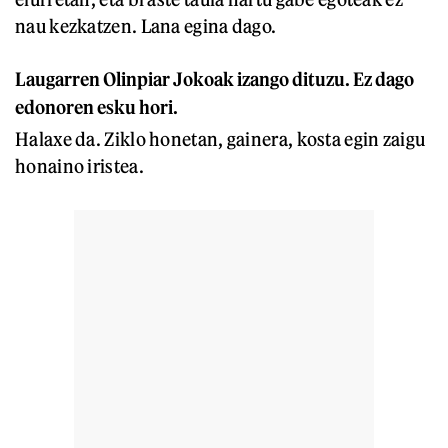
nau kezkatzen. Lana egina dago.
Laugarren Olinpiar Jokoak izango dituzu. Ez dago
edonoren esku hori.
Halaxe da. Ziklo honetan, gainera, kosta egin zaigu
honaino iristea.