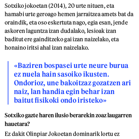
Sotxiko jokoetan (2014), 20 urte nituen, eta
hamabi urte geroago hemen jarraitzea amets bat da
oraindik, eta oso eskertuta nago, egia esan, jende
askoren laguntza izan dudalako, lesioak izan
baditut ere gainditzeko gai izan naizelako, eta
honaino iritsi ahal izan naizelako.
«Baziren bospasei urte neure burua
ez nuela hain sasoiko ikusten.
Ondorioz, une bakoitzaz gozatzen ari
naiz, lan handia egin behar izan
baitut fisikoki ondo iristeko»
Sotxiko gazte haren ilusio berarekin zoaz laugarren
hauetara?
Ez dakit Olinpiar Jokoetan dominarik lortu ez