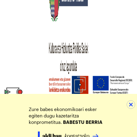
Zure babes ekonomikoari esker
egiten dugu kazetaritza
konprometitua.
BABESTU
BERRIA