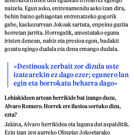
lasterketa iristen den egunean irribarrez egongo
naizela. Egun asko, entrenamendu asko izan dira,
behin baino gehiagotan entrenatzeko gogorik
gabe, kaskezurrean Jokoak sartuta, enpeinu guztia
horretan jarrita. Horregatik, amestutako eguna
iristen denean, nahiz eta presioa egon, badakit
gozatu egingo dudala eta dena emango dudala.
«Destinoak zerbait zor dizula uste
izatearekin ez dago ezer; egunero lan
egin eta borrokatu beharra dago»
Lehiakideen artean herrikide bat izango duzu,
Alvaro Romero. Horrek ere ilusioa sortuko dizu,
ezta?
Jakina, Alvaro herrikidea eta laguna dut aspalditik.
Ezin izan zen aurreko Olinpiar Jokoetarako