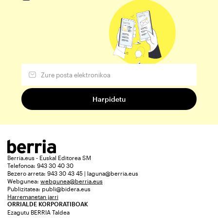
Berria.eus - Euskal Editorea SM
Telefonoa: 943 30 40 30
Bezero arreta: 943 30 43 45 | laguna@berria.eus
Webgunea:
webgunea@berria.eus
Publizitatea:
publi@bidera.eus
Harremanetan jarri
ORRIALDE KORPORATIBOAK
Ezagutu BERRIA Taldea