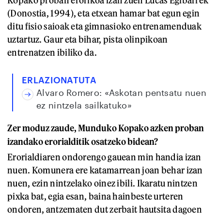
Kopako proban erorikoa izan zuen Lucas Egibarrek
(Donostia, 1994), eta etxean hamar bat egun egin
ditu fisio saioak eta gimnasioko entrenamenduak
uztartuz. Gaur eta bihar, pista olinpikoan
entrenatzen ibiliko da.
ERLAZIONATUTA
Alvaro Romero: «Askotan pentsatu nuen
ez nintzela sailkatuko»
Zer moduz zaude, Munduko Kopako azken proban
izandako erorialditik osatzeko bidean?
Erorialdiaren ondorengo gauean min handia izan
nuen. Komunera ere katamarrean joan behar izan
nuen, ezin nintzelako oinez ibili. Ikaratu nintzen
pixka bat, egia esan, baina hainbeste urteren
ondoren, antzematen dut zerbait hautsita dagoen