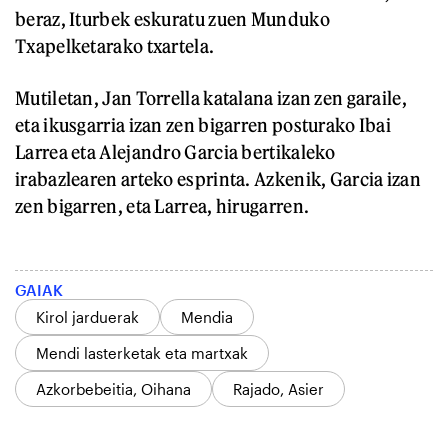
beraz, Iturbek eskuratu zuen Munduko
Txapelketarako txartela.
Mutiletan, Jan Torrella katalana izan zen garaile,
eta ikusgarria izan zen bigarren posturako Ibai
Larrea eta Alejandro Garcia bertikaleko
irabazlearen arteko esprinta. Azkenik, Garcia izan
zen bigarren, eta Larrea, hirugarren.
GAIAK
Kirol jarduerak
Mendia
Mendi lasterketak eta martxak
Azkorbebeitia, Oihana
Rajado, Asier