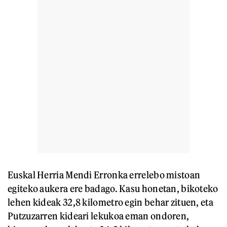
Euskal Herria Mendi Erronka errelebo mistoan
egiteko aukera ere badago. Kasu honetan, bikoteko
lehen kideak 32,8 kilometro egin behar zituen, eta
Putzuzarren kideari lekukoa eman ondoren,