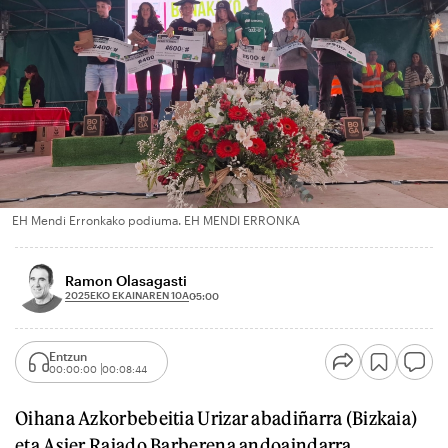
EH Mendi Erronkako podiuma. EH MENDI ERRONKA
Ramon Olasagasti
2025EKO EKAINAREN 10A
05:00
Entzun
00:00:00
00:08:44
Oihana Azkorbebeitia Urizar abadiñarra (Bizkaia)
eta Asier Rajado Barberena andoaindarra