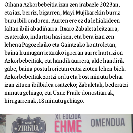
Oihana Azkorbebeitia izan zen irabazle 2023an,
eta iaz, berriz, bigarren, Mayi Mujikarekin buruz
buru ibili ondoren. Aurten ere ez da lehiakideen
faltan ibili abadiñarra. Itxaro Zabaleta leitzarra,
esaterako, indartsu hasi zen, eta bera izan zen
lehena Pagozelaiko eta Gaintzako kontroletan,
baina Irumugarrietarako igoeran aurre hartu zion
Azkorbebeitiak, eta handik aurrera, alde handirik
gabe, baina postu horietan eutsi zioten lehen biek.
Azkorbebeitiak zortzi ordu eta bost minutu behar
izan zituen ibilbidea osatzeko; Zabaletak, bederatzi
minutu gehiago, eta Uxue Fraile donostiarrak,
hirugarrenak, 18 minutu gehiago.