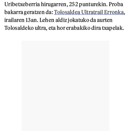
Uribetxeberria hirugarren, 252 punturekin. Proba
bakarra geratzen da:
Tolosaldea Ultratrail Erronka
,
irailaren 13an. Lehen aldiz jokatuko da aurten
Tolosaldeko ultra, eta hor erabakiko dira txapelak.