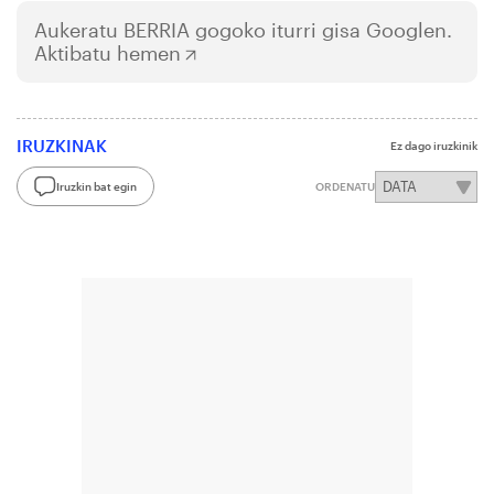
Aukeratu
BERRIA
gogoko iturri gisa Googlen.
Aktibatu hemen
IRUZKINAK
Ez dago iruzkinik
Iruzkin bat egin
ORDENATU