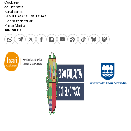
Cookieak
cc Lizentzia
Kanal etikoa
BESTELAKO ZERBITZUAK
Bidera zerbitzuak
Midas Media
JARRAITU