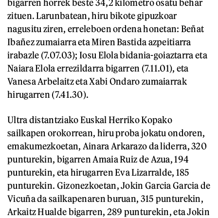
bigarren horrek beste 34,2 kilometro osatu behar
zituen. Larunbatean, hiru bikote gipuzkoar
nagusitu ziren, erreleboen ordena honetan: Beñat
Ibañez zumaiarra eta Miren Bastida azpeitiarra
irabazle (7.07.03); Iosu Elola bidania-goiaztarra eta
Naiara Elola errezildarra bigarren (7.11.01), eta
Vanesa Arbelaitz eta Xabi Ondaro zumaiarrak
hirugarren (7.41.30).
Ultra distantziako Euskal Herriko Kopako
sailkapen orokorrean, hiru proba jokatu ondoren,
emakumezkoetan, Ainara Arkarazo da liderra, 320
punturekin, bigarren Amaia Ruiz de Azua, 194
punturekin, eta hirugarren Eva Lizarralde, 185
punturekin. Gizonezkoetan, Jokin Garcia Garcia de
Vicuña da sailkapenaren buruan, 315 punturekin,
Arkaitz Hualde bigarren, 289 punturekin, eta Jokin