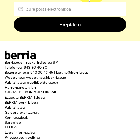
Berria.eus - Euskal Editorea SM
Telefonoa: 943 30 40 30
Bezero arreta: 943 30 43 45 | laguna@berria.eus
Webgunea:
webgunea@berria.eus
Publizitatea:
publi@bidera.eus
Harremanetan jarri
ORRIALDE KORPORATIBOAK
Ezagutu BERRIA Taldea
BERRIA berri bloga
Publizitatea
Galdera-erantzunak
Kontratazioak
Sarebide
LEGEA
Lege informazioa
Pribatutasun politika