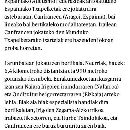
Espainiako Atletismo Federazioak antolatutako
Espainiako Txapelketak ere jokatu dira
asteburuan, Canfrancen (Aragoi, Espainia), bai
lineako bai bertikaleko modalitateetan. Irailean
Canfrancen jokatuko den Munduko
Txapelketarako txartelak ere bazeuden jokoan
proba horretan.
Larunbatean jokatu zen bertikala. Neurriak, hauek:
6,4 kilometroko distantzia eta 990 metroko
goranzko desnibela. Emakumezkoetan ikusgarria
izan zen Naiara Irigoien iruindarraren (Nafarroa)
eta Onditz Iturbe igorreztarraren (Bizkaia) arteko
lehia. Biak ala biak espezialista handiak dira
bertikaletan, Irigoien Zegama-Aizkorrikoa
irabaztetik zetorren, eta Iturbe Txindokikoa, eta
Canfrancen ere buruz buru aritu ziren biak.