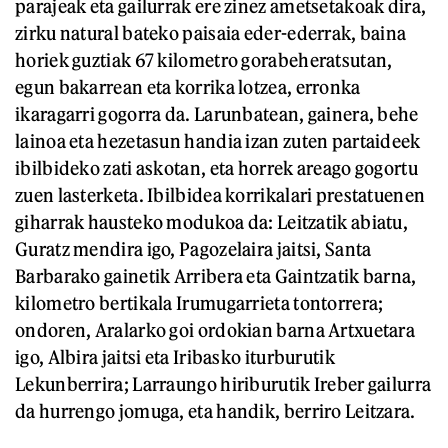
parajeak eta gailurrak ere zinez ametsetakoak dira,
zirku natural bateko paisaia eder-ederrak, baina
horiek guztiak 67 kilometro gorabeheratsutan,
egun bakarrean eta korrika lotzea, erronka
ikaragarri gogorra da. Larunbatean, gainera, behe
lainoa eta hezetasun handia izan zuten partaideek
ibilbideko zati askotan, eta horrek areago gogortu
zuen lasterketa. Ibilbidea korrikalari prestatuenen
giharrak hausteko modukoa da: Leitzatik abiatu,
Guratz mendira igo, Pagozelaira jaitsi, Santa
Barbarako gainetik Arribera eta Gaintzatik barna,
kilometro bertikala Irumugarrieta tontorrera;
ondoren, Aralarko goi ordokian barna Artxuetara
igo, Albira jaitsi eta Iribasko iturburutik
Lekunberrira; Larraungo hiriburutik Ireber gailurra
da hurrengo jomuga, eta handik, berriro Leitzara.