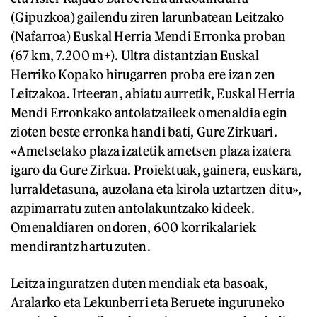
(Gipuzkoa) gailendu ziren larunbatean Leitzako
(Nafarroa) Euskal Herria Mendi Erronka proban
(67 km, 7.200 m+). Ultra distantzian Euskal
Herriko Kopako hirugarren proba ere izan zen
Leitzakoa. Irteeran, abiatu aurretik, Euskal Herria
Mendi Erronkako antolatzaileek omenaldia egin
zioten beste erronka handi bati, Gure Zirkuari.
«Ametsetako plaza izatetik ametsen plaza izatera
igaro da Gure Zirkua. Proiektuak, gainera, euskara,
lurraldetasuna, auzolana eta kirola uztartzen ditu»,
azpimarratu zuten antolakuntzako kideek.
Omenaldiaren ondoren, 600 korrikalariek
mendirantz hartu zuten.
Leitza inguratzen duten mendiak eta basoak,
Aralarko eta Lekunberri eta Beruete inguruneko