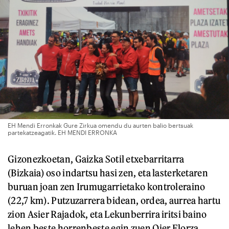
EH Mendi Erronkak Gure Zirkua omendu du aurten balio bertsuak
partekatzeagatik. EH MENDI ERRONKA
Gizonezkoetan, Gaizka Sotil etxebarritarra
(Bizkaia) oso indartsu hasi zen, eta lasterketaren
buruan joan zen Irumugarrietako kontroleraino
(22,7 km). Putzuzarrera bidean, ordea, aurrea hartu
zion Asier Rajadok, eta Lekunberrira iritsi baino
lehen beste horrenbeste egin zuen Oier Elorza