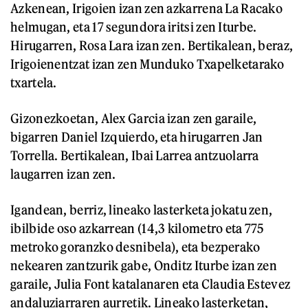
Azkenean, Irigoien izan zen azkarrena La Racako
helmugan, eta 17 segundora iritsi zen Iturbe.
Hirugarren, Rosa Lara izan zen. Bertikalean, beraz,
Irigoienentzat izan zen Munduko Txapelketarako
txartela.
Gizonezkoetan, Alex Garcia izan zen garaile,
bigarren Daniel Izquierdo, eta hirugarren Jan
Torrella. Bertikalean, Ibai Larrea antzuolarra
laugarren izan zen.
Igandean, berriz, lineako lasterketa jokatu zen,
ibilbide oso azkarrean (14,3 kilometro eta 775
metroko goranzko desnibela), eta bezperako
nekearen zantzurik gabe, Onditz Iturbe izan zen
garaile, Julia Font katalanaren eta Claudia Estevez
andaluziarraren aurretik. Lineako lasterketan,