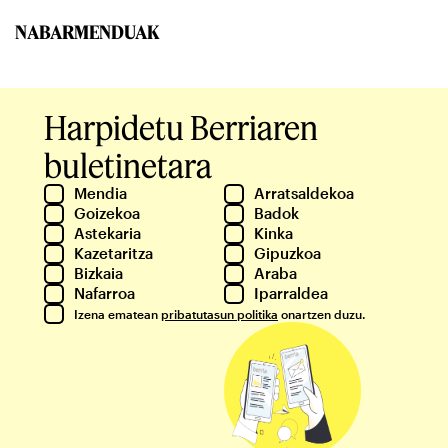
NABARMENDUAK
Harpidetu Berriaren
buletinetara
Mendia
Arratsaldekoa
Goizekoa
Badok
Astekaria
Kinka
Kazetaritza
Gipuzkoa
Bizkaia
Araba
Nafarroa
Iparraldea
Izena ematean
pribatutasun politika
onartzen duzu.