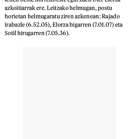
azkoitiarrak ere. Leitzako helmugan, postu
horietan helmugaratu ziren azkenean: Rajado
irabazle (6.52.05), Elorza bigarren (7.01.07) eta
Sotil hirugarren (7.05.36).