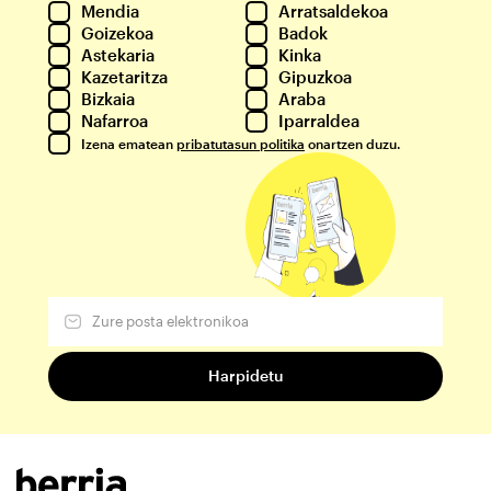
Mendia
Arratsaldekoa
Goizekoa
Badok
Astekaria
Kinka
Kazetaritza
Gipuzkoa
Bizkaia
Araba
Nafarroa
Iparraldea
Izena ematean
pribatutasun politika
onartzen duzu.