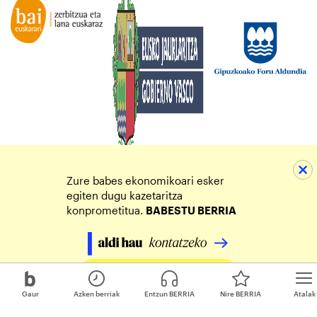
Zure babes ekonomikoari esker
egiten dugu kazetaritza
konprometitua.
BABESTU BERRIA
Egin zure ekarpena
Gaur
Azken berriak
Entzun BERRIA
Nire BERRIA
Atalak