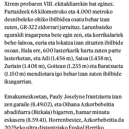
Xtrem probaren VIII. ekitaldiarekin bat eginez.
Partaideek 68 kilometroko eta 4.000 metroko
desnibeleko ohiko ibilbidea osatu behar izan
zuten, GR-322 zidorrari jarraituz. Larunbateko
eguraldi iragarpena bete egin zen, eta korrikalariek
behe-lainoa, euria eta lokatza izan zituzten ibilbide
osoan. Hala ere, 600 lasterkarik hartu zuten parte
lasterketan, eta Adi (1.456 m), Saioa (1.458 m),
Zuriain (1.408 m), Goitean (1.235 m) eta Baratxueta
(1.150 m) mendietara igo behar izan zuten ibilbide
ikusgarrian.
Emakumezkoetan, Pauly Joselyne frantziarra izan
zen garaile (8.49.02), eta Oihana Azkorbebeitia
abadiñarra (Bizkaia) bigarren, hamar minutu
eskasera (8.59.41). Horrenbestez, Azkorbebeitia da
2025eko ultra distantziako Euskal Herriko