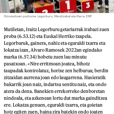
Gizonezkoen podiuma: Legorburu, Mendizabal eta Iñarra. EMF
Mutiletan, Iraitz Legorburu getariarrak irabazi zuen
proba (6.53.12) eta Euskal Herriko txapela.
Legorburuk, gainera, nahiz eta eguraldi txarra eta
lokatza izan, Alvaro Ramosek 2022an egindako
marka (6.57.34) hobetu zuen lau minutu
pasatxoan. «Nire erritmoan joatea, bihotz
taupadak kontrolatuz, horixe zen helburua; berdin
zitzaidan aurrena joan edo laugarrena. Hasieratik
bakarrik joan naiz, indartsu sentitu naiz, eta ondo
atera da dena. Banekien errekorreko denboretan
nindoala, eta azkenean lortu dut marka gainditzea
ere. Lokatza genuen, eguraldi txarra, eta goietan
hotz egiten zuen, baina zira batekin ondo joaten