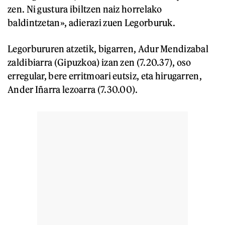
zen. Ni gustura ibiltzen naiz horrelako
baldintzetan», adierazi zuen Legorburuk.
Legorbururen atzetik, bigarren, Adur Mendizabal
zaldibiarra (Gipuzkoa) izan zen (7.20.37), oso
erregular, bere erritmoari eutsiz, eta hirugarren,
Ander Iñarra lezoarra (7.30.00).