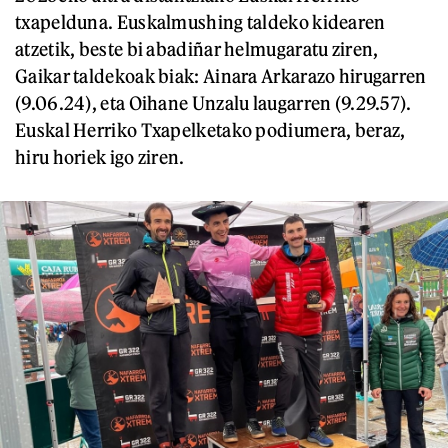
txapelduna. Euskalmushing taldeko kidearen
atzetik, beste bi abadiñar helmugaratu ziren,
Gaikar taldekoak biak: Ainara Arkarazo hirugarren
(9.06.24), eta Oihane Unzalu laugarren (9.29.57).
Euskal Herriko Txapelketako podiumera, beraz,
hiru horiek igo ziren.