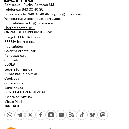
Berria.eus - Euskal Editorea SM
Telefonoa: 943 30 40 30
Bezero arreta: 943 30 43 45 | laguna@berria.eus
Webgunea:
webgunea@berria.eus
Publizitatea:
publi@bidera.eus
Harremanetan jarri
ORRIALDE KORPORATIBOAK
Ezagutu BERRIA Taldea
BERRIA berri bloga
Publizitatea
Galdera-erantzunak
Kontratazioak
Sarebide
LEGEA
Lege informazioa
Pribatutasun politika
Cookieak
cc Lizentzia
Kanal etikoa
BESTELAKO ZERBITZUAK
Bidera zerbitzuak
Midas Media
JARRAITU