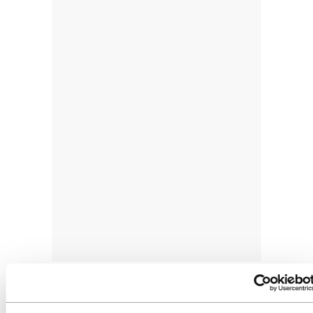
Euskal Herriko Txapelketaren eta Nafarroa Xtrem
probaren sailkapen guztiak
lasterketaren