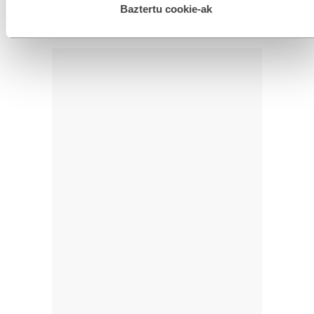
esplizitua ematen diguzu.
Gehiago irakurri
Baztertu cookie-ak