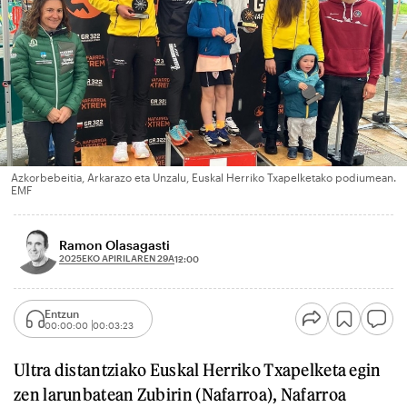
Azkorbebeitia, Arkarazo eta Unzalu, Euskal Herriko Txapelketako podiumean.
EMF
Ramon Olasagasti
2025EKO APIRILAREN 29A
12:00
Entzun
00:00:00
00:03:23
Ultra distantziako Euskal Herriko Txapelketa egin
zen larunbatean Zubirin (Nafarroa), Nafarroa