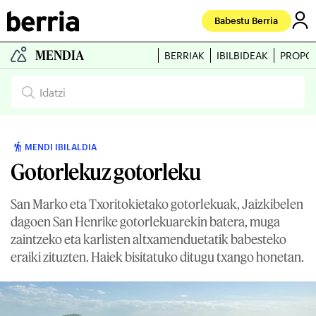
Babestu Berria
MENDIA
BERRIAK
IBILBIDEAK
PROPO
MENDI IBILALDIA
Gotorlekuz gotorleku
San Marko eta Txoritokietako gotorlekuak, Jaizkibelen
dagoen San Henrike gotorlekuarekin batera, muga
zaintzeko eta karlisten altxamenduetatik babesteko
eraiki zituzten. Haiek bisitatuko ditugu txango honetan.