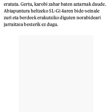
eratuta. Gertu, karobi zahar baten aztarnak daude.
Abiapuntura heltzeko SL-Gi 4aren bide-seinale
zuri eta berdeek erakutsiko diguten norabideari
jarraitzea besterik ez dugu.