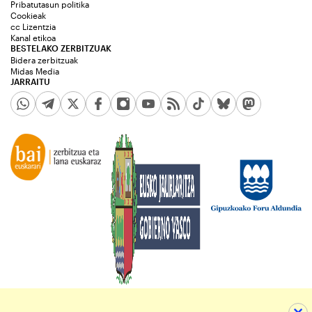
Pribatutasun politika
Cookieak
cc Lizentzia
Kanal etikoa
BESTELAKO ZERBITZUAK
Bidera zerbitzuak
Midas Media
JARRAITU