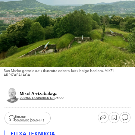
San Marko gotorlekutik ikusmira ederra Jaizkibelgo badiara. MIKEL
ARRIZABALAGA
Mikel Arrizabalaga
2026KO EKAINAREN 17A
05:00
Entzun
00:00:00
00:04:43
FITXA TEKNIKOA