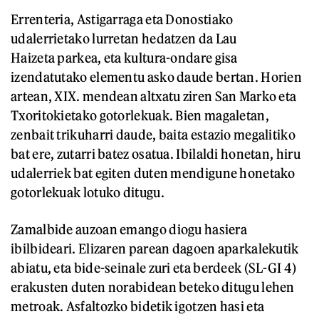
Errenteria, Astigarraga eta Donostiako
udalerrietako lurretan hedatzen da Lau
Haizeta parkea, eta kultura-ondare gisa
izendatutako elementu asko daude bertan. Horien
artean, XIX. mendean altxatu ziren San Marko eta
Txoritokietako gotorlekuak. Bien magaletan,
zenbait trikuharri daude, baita estazio megalitiko
bat ere, zutarri batez osatua. Ibilaldi honetan, hiru
udalerriek bat egiten duten mendigune honetako
gotorlekuak lotuko ditugu.
Zamalbide auzoan emango diogu hasiera
ibilbideari. Elizaren parean dagoen aparkalekutik
abiatu, eta bide-seinale zuri eta berdeek (SL-GI 4)
erakusten duten norabidean beteko ditugu lehen
metroak. Asfaltozko bidetik igotzen hasi eta