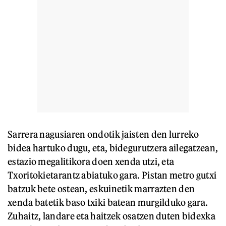
Sarrera nagusiaren ondotik jaisten den lurreko
bidea hartuko dugu, eta, bidegurutzera ailegatzean,
estazio megalitikora doen xenda utzi, eta
Txoritokietarantz abiatuko gara. Pistan metro gutxi
batzuk bete ostean, eskuinetik marrazten den
xenda batetik baso txiki batean murgilduko gara.
Zuhaitz, landare eta haitzek osatzen duten bidexka