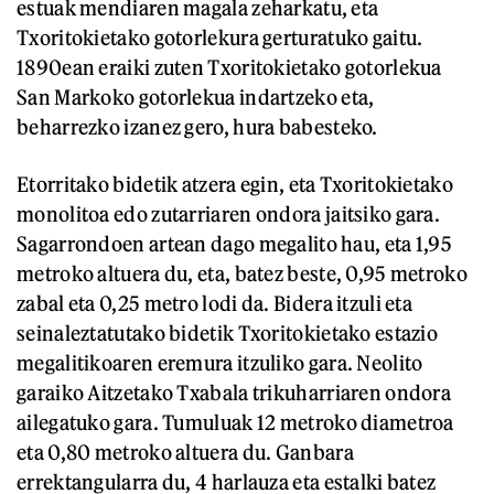
estuak mendiaren magala zeharkatu, eta
Txoritokietako gotorlekura gerturatuko gaitu.
1890ean eraiki zuten Txoritokietako gotorlekua
San Markoko gotorlekua indartzeko eta,
beharrezko izanez gero, hura babesteko.
Etorritako bidetik atzera egin, eta Txoritokietako
monolitoa edo zutarriaren ondora jaitsiko gara.
Sagarrondoen artean dago megalito hau, eta 1,95
metroko altuera du, eta, batez beste, 0,95 metroko
zabal eta 0,25 metro lodi da. Bidera itzuli eta
seinaleztatutako bidetik Txoritokietako estazio
megalitikoaren eremura itzuliko gara. Neolito
garaiko Aitzetako Txabala trikuharriaren ondora
ailegatuko gara. Tumuluak 12 metroko diametroa
eta 0,80 metroko altuera du. Ganbara
errektangularra du, 4 harlauza eta estalki batez