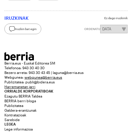
IRUZKINAK
Ez dago iruzkinik
Iruzkin bat egin
ORDENATU
Berria.eus - Euskal Editorea SM
Telefonoa: 943 30 40 30
Bezero arreta: 943 30 43 45 | laguna@berria.eus
Webgunea:
webgunea@berria.eus
Publizitatea:
publi@bidera.eus
Harremanetan jarri
ORRIALDE KORPORATIBOAK
Ezagutu BERRIA Taldea
BERRIA berri bloga
Publizitatea
Galdera-erantzunak
Kontratazioak
Sarebide
LEGEA
Lege informazioa