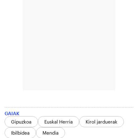
GAIAK
Gipuzkoa
Euskal Herria
Kirol jarduerak
Ibilbidea
Mendia