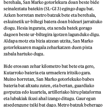
berehala, San Marko gotorlekura doan beste bide
seinaleztatu batekin (SL-GI 3) egingo dugu bat.
Azken horretan metro batzuk bete eta berehala,
eskuinetik ur-biltegi batera doan bideari jarraituko
diogu. Hesia inguratu, eta xenda batek gorago
dagoen beste ur-biltegira igotzen lagunduko digu.
Aldapa motz eta bizia atzean utzita, San Marko
gotorlekuaren magala zeharkatzen duen pista
zabala hartuko dugu.
Bide erosoan zehar kilometro bat bete eta gero,
Kutarroko bateria eta urmaelera iritsiko gara.
Muino horretan, San Marko gotorlekuko babes
bateria bat altxatu zuten, eta bertan, guardiako
gorputza edo kuartela, artilleriako hiru plataforma
eta lubakiak ikusi ahal izango ditugu. Gaur egun
atsedengune txiki bat dago. Metro batzuk beherago