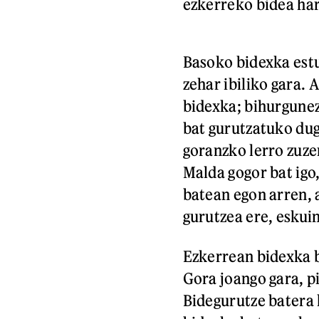
ezkerreko bidea har
Basoko bidexka est
zehar ibiliko gara.
bidexka; bihurgunez 
bat gurutzatuko dug
goranzko lerro zuze
Malda gogor bat igo,
batean egon arren, a
gurutzea ere, eskui
Ezkerrean bidexka b
Gora joango gara, p
Bidegurutze batera 