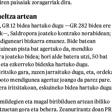
iren paisaiak zoragarriak dira.
eltza artean
 GR 12 bidea hartuko dugu —GR 282 bidea ere
ik—, Saldropora joateko kontrako norabidean;
diguneari bizkarra emanez. Bide batean
kuinean pista bat agertuko da, mendiko
a joateko bidea; hori alde batera utzi, 50 bat
 eta ezkerreko bidexka hartuko dugu.
ritsiko gara, zuzen jarraituko dugu, eta, ordek
boto mendigunea agertuz joango da parez pare.
rera iritsitakoan, eskuineko bidea hartuko dugu
mildegien eta magal biribilduen artean ibiliko
atzuetan gora eta behera. Zeanurirantz doan PR