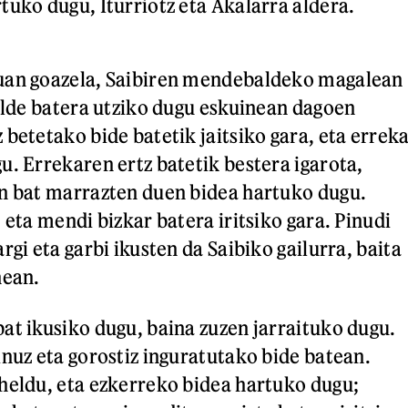
tuko dugu, Iturriotz eta Akalarra aldera.
uan goazela, Saibiren mendebaldeko magalean
 Alde batera utziko dugu eskuinean dagoen
betetako bide batetik jaitsiko gara, eta errek
u. Errekaren ertz batetik bestera igarota,
n bat marrazten duen bidea hartuko dugu.
 eta mendi bizkar batera iritsiko gara. Pinudi
rgi eta garbi ikusten da Saibiko gailurra, baita
nean.
at ikusiko dugu, baina zuzen jarraituko dugu.
inuz eta gorostiz inguratutako bide batean.
heldu, eta ezkerreko bidea hartuko dugu;