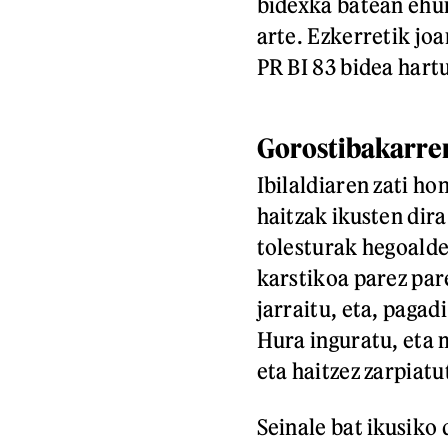
bidexka batean ehun 
arte. Ezkerretik joa
PR BI 83 bidea hart
Gorostibakarre
Ibilaldiaren zati h
haitzak ikusten dir
tolesturak hegoalde
karstikoa parez pare
jarraitu, eta, pagad
Hura inguratu, eta 
eta haitzez zarpiatu
Seinale bat ikusiko 