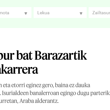
 mota
Lekua
Zailtasu
abur bat Barazartik
akarrera
n eta etorri eginez gero, baina ez dauka
. Isurialdeen banalerroan egingo dugu parterik
urretan, Araba alderantz.