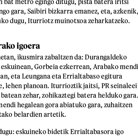
bat metro egingo ditugu, pista batera iritsi
ngo gara, Saibiri bizkarra emanez, eta, azkenik
uko dugu, Iturriotz muinotxoa zeharkatzeko.
rako igoera
onetan, ikusmira zabaltzen da: Durangaldeko
a eskuinean, Gorbeia ezkerrean, Arabako mend
an, eta Leungana eta Errialtabaso egitura
, lehen planoan. Iturrioztik jaitsi, PR seinaleei
i batean zehar, zohikaztegi batera helduko gara
mendi hegalean gora abiatuko gara, zuhaitzen
tako belardien artetik.
dugu: eskuineko bidetik Errialtabasora igo