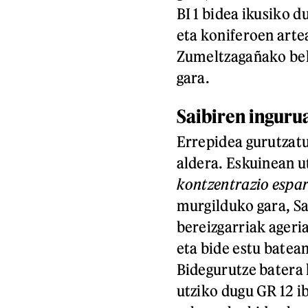
BI 1 bidea ikusiko d
eta koniferoen arte
Zumeltzagañako bela
gara.
Saibiren inguru
Errepidea gurutzatu
aldera. Eskuinean 
kontzentrazio espa
murgilduko gara, Sai
bereizgarriak ageria
eta bide estu batea
Bidegurutze batera 
utziko dugu GR 12 i