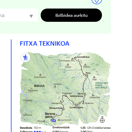
na
FITXA TEKNIKOA