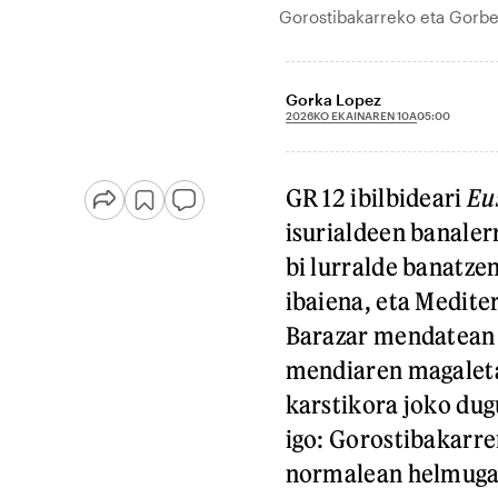
Gorostibakarreko eta Gorb
Gorka Lopez
2026KO EKAINAREN 10A
05:00
GR 12 ibilbideari
Eu
isurialdeen banale
bi lurralde banatzen
ibaiena, eta Medite
Barazar mendatean b
mendiaren magaleta
karstikora joko dug
igo: Gorostibakarre
normalean helmugatz