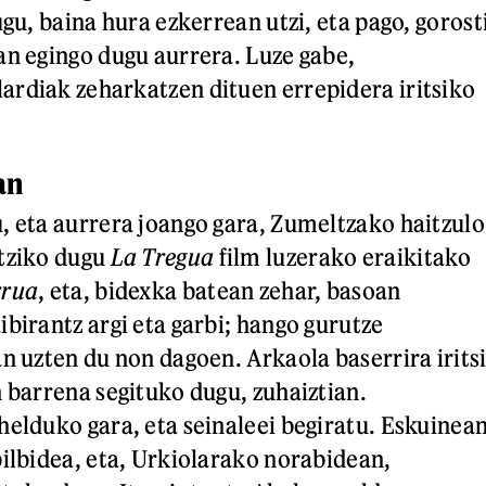
ugu, baina hura ezkerrean utzi, eta pago, gorost
an egingo dugu aurrera. Luze gabe,
rdiak zeharkatzen dituen errepidera iritsiko
an
, eta aurrera joango gara, Zumeltzako haitzulo
utziko dugu
La Tregua
film luzerako eraikitako
rrua
, eta, bidexka batean zehar, basoan
birantz argi eta garbi; hango gurutze
n uzten du non dagoen. Arkaola baserrira iritsi
n barrena segituko dugu, zuhaiztian.
helduko gara, eta seinaleei begiratu. Eskuinea
bilbidea, eta, Urkiolarako norabidean,