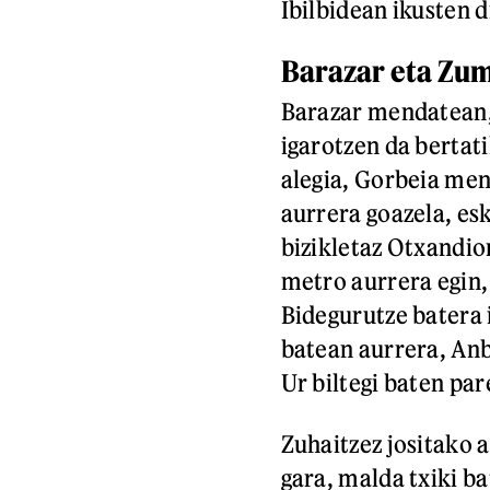
Ibilbidean ikusten d
Barazar eta Zum
Barazar mendatean,
igarotzen da bertat
alegia, Gorbeia men
aurrera goazela, es
bizikletaz Otxandior
metro aurrera egin,
Bidegurutze batera i
batean aurrera, An
Ur biltegi baten pa
Zuhaitzez jositako a
gara, malda txiki b