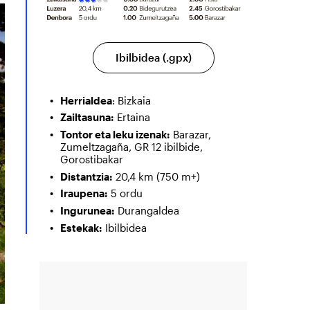
Ibilbidea (.gpx)
Herrialdea
: Bizkaia
Zailtasuna:
Ertaina
Tontor eta leku izenak:
Barazar,
Zumeltzagaña, GR 12 ibilbide,
Gorostibakar
Distantzia:
20,4 km (750 m+)
Iraupena:
5 ordu
Ingurunea:
Durangaldea
Estekak:
Ibilbidea