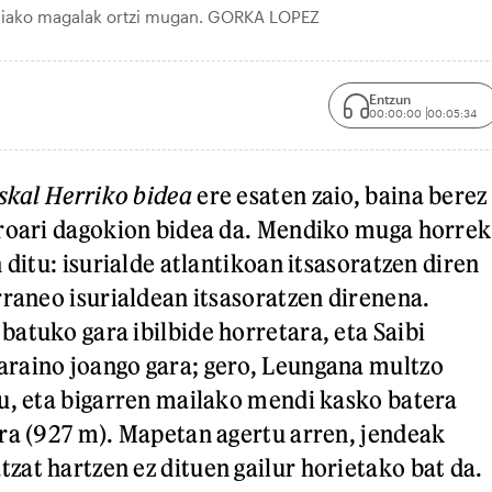
eiako magalak ortzi mugan. GORKA LOPEZ
Entzun
00:00:00
00:05:34
skal Herriko bidea
ere esaten zaio, baina berez
rroari dagokion bidea da. Mendiko muga horrek
 ditu: isurialde atlantikoan itsasoratzen diren
rraneo isurialdean itsasoratzen direnena.
atuko gara ibilbide horretara, eta Saibi
raino joango gara; gero, Leungana multzo
u, eta bigarren mailako mendi kasko batera
ra (927 m). Mapetan agertu arren, jendeak
at hartzen ez dituen gailur horietako bat da.