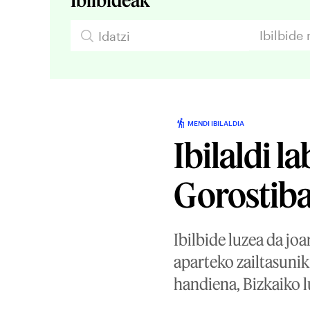
Ibilbide
MENDI IBILALDIA
Ibilaldi l
Gorostib
Ibilbide luzea da joa
aparteko zailtasunik
handiena, Bizkaiko l