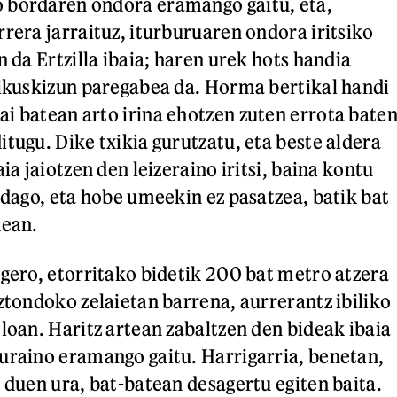
 bordaren ondora eramango gaitu, eta,
rrera jarraituz, iturburuaren ondora iritsiko
n da Ertzilla ibaia; haren urek hots handia
 ikuskizun paregabea da. Horma bertikal handi
i batean arto irina ehotzen zuten errota bate
tugu. Dike txikia gurutzatu, eta beste aldera
aia jaiotzen den leizeraino iritsi, baina kontu
 dago, eta hobe umeekin ez pasatzea, batik bat
nean.
 gero, etorritako bidetik 200 bat metro atzera
iztondoko zelaietan barrena, aurrerantz ibiliko
eloan. Haritz artean zabaltzen den bideak ibaia
uraino eramango gaitu. Harrigarria, benetan,
n duen ura, bat-batean desagertu egiten baita.