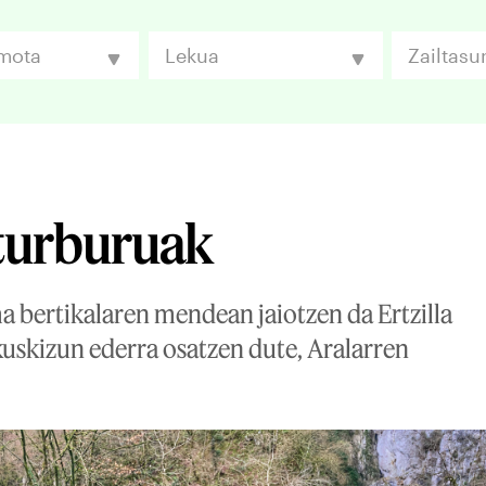
 mota
Lekua
Zailtasu
iturburuak
a bertikalaren mendean jaiotzen da Ertzilla
kuskizun ederra osatzen dute, Aralarren