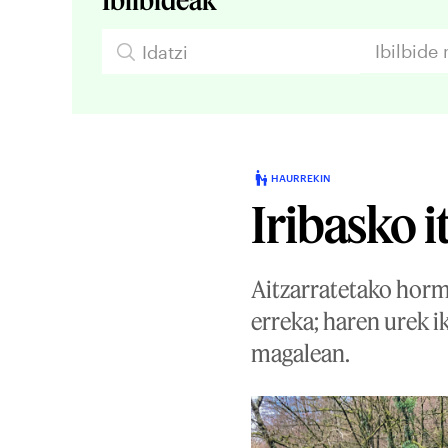
Ibilbide
HAURREKIN
Iribasko 
Aitzarratetako horm
erreka; haren urek i
magalean.