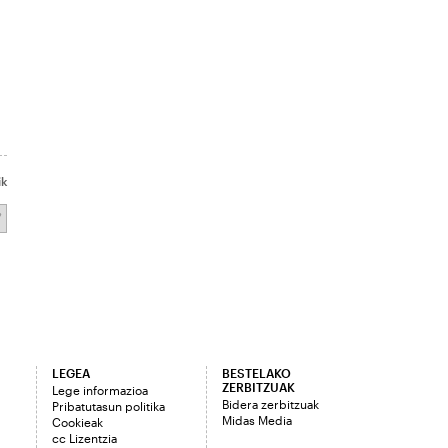
ik
LEGEA
BESTELAKO
ZERBITZUAK
Lege informazioa
Bidera zerbitzuak
Pribatutasun politika
Midas Media
Cookieak
cc Lizentzia