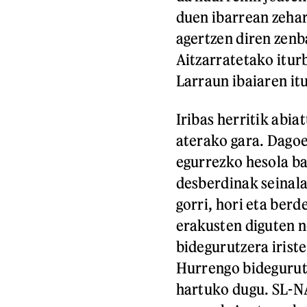
duen ibarrean zehar
agertzen diren zenba
Aitzarratetako itur
Larraun ibaiaren it
Iribas herritik abia
aterako gara. Dagoe
egurrezko hesola ba
desberdinak seinalat
gorri, hori eta berd
erakusten diguten n
bidegurutzera irist
Hurrengo bidegurutz
hartuko dugu. SL-NA