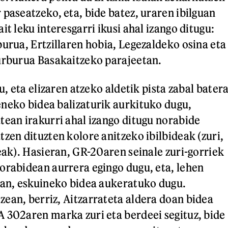
 paseatzeko, eta, bide batez, uraren ibilguan
it leku interesgarri ikusi ahal izango ditugu:
burua, Ertzillaren hobia, Legezaldeko osina eta
urburua Basakaitzeko parajeetan.
tu, eta elizaren atzeko aldetik pista zabal bater
neko bidea balizaturik aurkituko dugu,
tean irakurri ahal izango ditugu norabide
zen dituzten kolore anitzeko ibilbideak (zuri,
eak). Hasieran, GR-20aren seinale zuri-gorriek
orabidean aurrera egingo dugu, eta, lehen
ean, eskuineko bidea aukeratuko dugu.
ean, berriz, Aitzarrateta aldera doan bidea
 302aren marka zuri eta berdeei segituz, bide