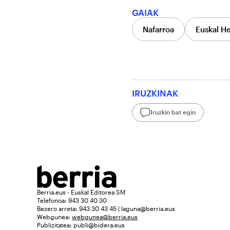
GAIAK
Nafarroa
Euskal He
IRUZKINAK
Iruzkin bat egin
Berria.eus - Euskal Editorea SM
Telefonoa: 943 30 40 30
Bezero arreta: 943 30 43 45 | laguna@berria.eus
Webgunea:
webgunea@berria.eus
Publizitatea:
publi@bidera.eus