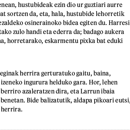
nean, hustubideak ezin dio ur guztiari aurre
 bat sortzen da, eta, hala, hustubide lehorretik
ezaldeko osinerainoko bidea egiten du. Harresi
utako zulo handi eta ederra da; badago aukera
ina, horretarako, eskarmentu pixka bat eduki
tseginak herrira gerturatuko gaitu, baina,
 izeneko ingurura helduko gara. Hor, lehen
berriro azaleratzen dira, eta Larrun ibaia
 benetan. Bide balizatutik, aldapa pikoari eutsi
 herrira.