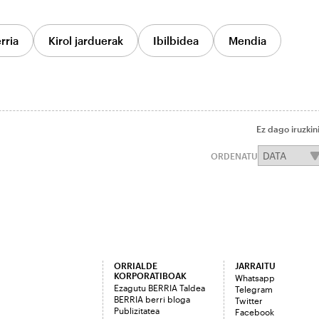
rria
Kirol jarduerak
Ibilbidea
Mendia
Ez dago iruzkin
ORDENATU
ORRIALDE
JARRAITU
KORPORATIBOAK
Whatsapp
Ezagutu BERRIA Taldea
Telegram
BERRIA berri bloga
Twitter
Publizitatea
Facebook