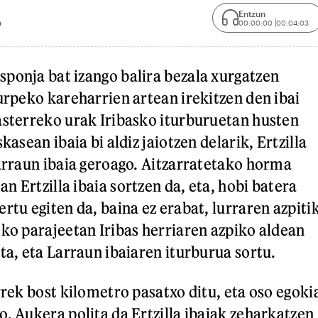
Entzun
00:00:00
00:04:03
0
ponja bat izango balira bezala xurgatzen
Lurpeko kareharrien artean irekitzen den ibai
asterreko urak Iribasko iturburuetan husten
kasean ibaia bi aldiz jaiotzen delarik, Ertzilla
Larraun ibaia geroago. Aitzarratetako horma
 Ertzilla ibaia sortzen da, eta, hobi batera
rtu egiten da, baina ez erabat, lurraren azpiti
eko parajeetan Iribas herriaren azpiko aldean
ta, eta Larraun ibaiaren iturburua sortu.
rrek bost kilometro pasatxo ditu, eta oso egoki
o. Aukera polita da Ertzilla ibaiak zeharkatzen