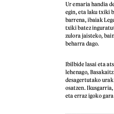
Ur emaria handia de
egin, eta laku txiki
barrena, ibaiak Leg
txiki batez ingurat
zulora jaisteko, ba
beharra dago.
Ibilbide lasai eta a
lehenago, Basakaitz
desagertutako urak 
osatzen. Ikusgarria,
eta erraz igoko gara