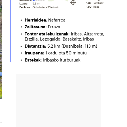
Herrialdea
: Nafarroa
Zailtasuna:
Erraza
Tontor eta leku izenak:
Iribas, Aitzarreta,
Ertzilla, Lezegalde, Basakaitz, Iribas
Distantzia:
5,2 km (Desnibela: 113 m)
Iraupena:
1 ordu eta 50 minutu
Estekak:
Iribasko iturburuak