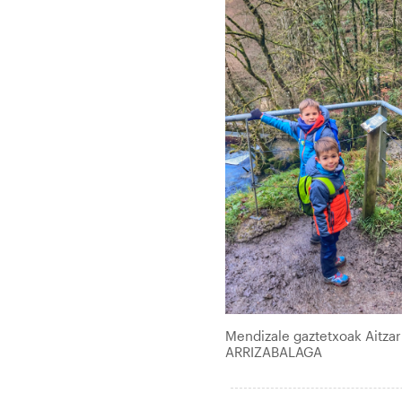
Mendizale gaztetxoak Aitza
ARRIZABALAGA