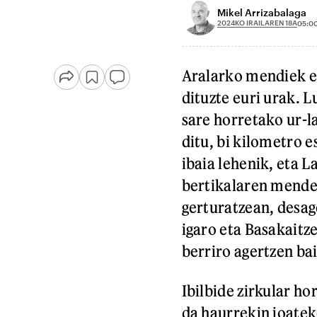
Mikel Arrizabalaga
2024KO IRAILAREN 18A
05:0
Aralarko mendiek es
dituzte euri urak. 
sare horretako ur-l
ditu, bi kilometro es
ibaia lehenik, eta 
bertikalaren mendean
gerturatzean, desage
igaro eta Basakaitz
berriro agertzen bai
Ibilbide zirkular ho
da haurrekin joatek