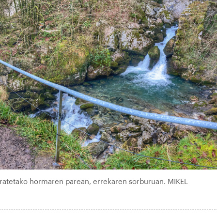
rratetako hormaren parean, errekaren sorburuan. MIKEL