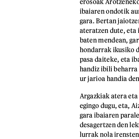
erosoak Arotzeneko
ibaiaren ondotik au
gara. Bertan jaiotze
ateratzen dute, eta
baten mendean, gara
hondarrak ikusiko di
pasa daiteke, eta ib
handiz ibili beharra
ur jarioa handia de
Argazkiak atera eta
egingo dugu, eta, A
gara ibaiaren paral
desagertzen den lek
lurrak nola irenste