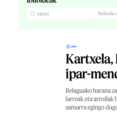
Ibilbide
360º
Kartxela,
ipar-mend
Belaguako harana za
larreak eta arroilak
samarra egingo dugu,