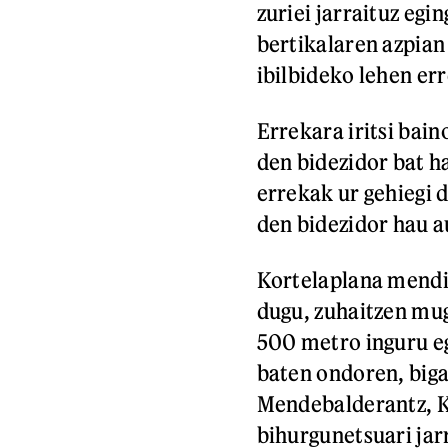
zuriei jarraituz eg
bertikalaren azpian
ibilbideko lehen er
Errekara iritsi bai
den bidezidor bat h
errekak ur gehiegi 
den bidezidor hau a
Kortelaplana mendi
dugu, zuhaitzen mug
500 metro inguru eg
baten ondoren, big
Mendebalderantz, K
bihurgunetsuari jarr