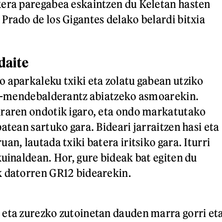
kera paregabea eskaintzen du Keletan hasten
Prado de los Gigantes delako belardi bitxia
daite
 aparkaleku txiki eta zolatu gabean utziko
ar-mendebalderantz abiatzeko asmoarekin.
uraren ondotik igaro, eta ondo markatutako
atean sartuko gara. Bideari jarraitzen hasi eta
an, lautada txiki batera iritsiko gara. Iturri
kuinaldean. Hor, gure bideak bat egiten du
k datorren GR12 bidearekin.
eta zurezko zutoinetan dauden marra gorri et