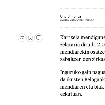
Unai Jimenez
2026KO UZTAILAREN 1A
05:00
Kartxela mendigun
zelataria dirudi. 2.
mendiarekin osatze
zabaltzen den zirku
Inguruko gain nagus
da ikusten Belaguak
mendiaren eta biak 
ezkutuan.