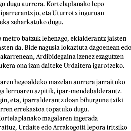
ingo dugu aurrera. Kortelaplanako lepo
 iparrerantz jo, eta Uturrotx inguruan
reka zeharkatuko dugu.
no metro batzuk lehenago, ekialderantz jaisten
asten da. Bide nagusia lokaztuta dagoenean ed
dakarrenean, Ardibidegaina izenez ezagutzen
ukera ona izan daiteke Urdaitera igarotzeko.
aren hegoaldeko mazelan aurrera jarraituko
a lerroaren azpitik, ipar-mendebalderantz.
in, eta, iparralderantz doan bihurgune txiki
arren errekastoa topatuko dugu.
ortelaplanako magalaren ingerada
aituz, Urdaite edo Arrakogoiti lepora iritsiko