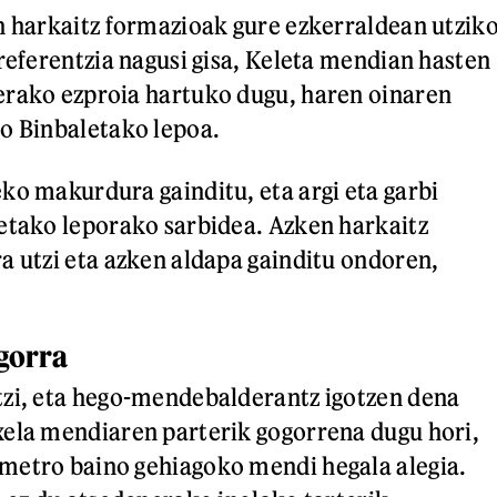
n harkaitz formazioak gure ezkerraldean utzik
rreferentzia nagusi gisa, Keleta mendian hasten
erako ezproia hartuko dugu, haren oinaren
o Binbaletako lepoa.
ko makurdura gainditu, eta argi eta garbi
etako leporako sarbidea. Azken harkaitz
a utzi eta azken aldapa gainditu ondoren,
gorra
tzi, eta hego-mendebalderantz igotzen dena
ela mendiaren parterik gogorrena dugu hori,
metro baino gehiagoko mendi hegala alegia.