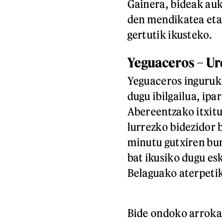
Gainera, bideak au
den mendikatea eta 
gertutik ikusteko.
Yeguaceros – Ur
Yeguaceros inguruko
dugu ibilgailua, ip
Abereentzako itxit
lurrezko bidezidor b
minutu gutxiren buru
bat ikusiko dugu es
Belaguako aterpeti
Bide ondoko arroka 