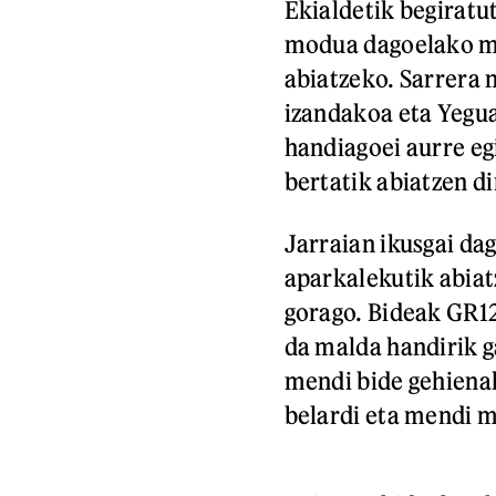
Ekialdetik begiratut
modua dagoelako me
abiatzeko. Sarrera 
izandakoa eta Yegua
handiagoei aurre eg
bertatik abiatzen d
Jarraian ikusgai da
aparkalekutik abia
gorago. Bideak GR12 
da malda handirik g
mendi bide gehienak
belardi eta mendi m