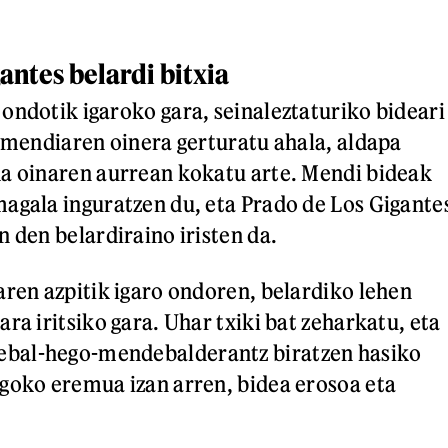
antes belardi bitxia
ondotik igaroko gara, seinaleztaturiko bideari
a mendiaren oinera gerturatu ahala, aldapa
a oinaren aurrean kokatu arte. Mendi bideak
agala inguratzen du, eta Prado de Los Gigante
 den belardiraino iristen da.
aren azpitik igaro ondoren, belardiko lehen
ra iritsiko gara. Uhar txiki bat zeharkatu, eta
bal-hego-mendebalderantz biratzen hasiko
goko eremua izan arren, bidea erosoa eta