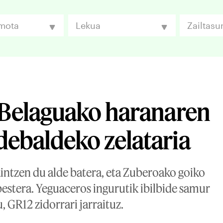
 mota
Lekua
Zailtasu
 Belaguako haranaren
ebaldeko zelataria
intzen du alde batera, eta Zuberoako goiko
 bestera. Yeguaceros ingurutik ibilbide samur
 GR12 zidorrari jarraituz.