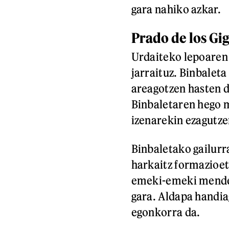
gara nahiko azkar.
Prado de los Gig
Urdaiteko lepoaren 
jarraituz. Binbalet
areagotzen hasten d
Binbaletaren hego m
izenarekin ezagutzen
Binbaletako gailurr
harkaitz formazioeta
emeki-emeki mende
gara. Aldapa handia
egonkorra da.