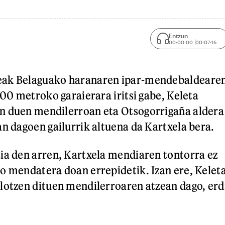
Entzun
00:00:00
00:07:16
eak Belaguako haranaren ipar-mendebaldeare
000 metroko garaierara iritsi gabe, Keleta
n duen mendilerroan eta Otsogorrigaña aldera
an dagoen gailurrik altuena da Kartxela bera.
ia den arren, Kartxela mendiaren tontorra ez
o mendatera doan errepidetik. Izan ere, Kelet
lotzen dituen mendilerroaren atzean dago, erd