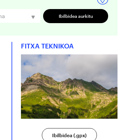
na
FITXA TEKNIKOA
Ibilbidea (.gpx)