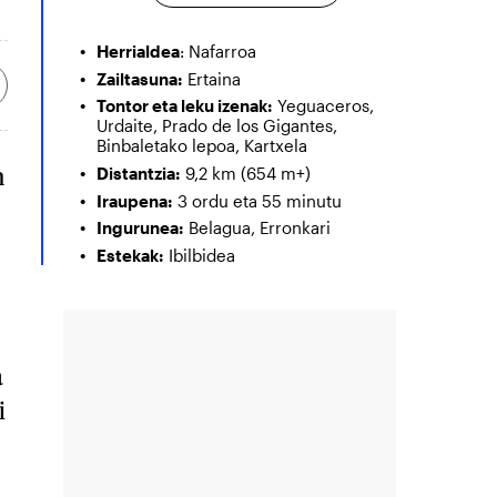
Herrialdea
: Nafarroa
Zailtasuna:
Ertaina
Tontor eta leku izenak:
Yeguaceros,
Urdaite, Prado de los Gigantes,
Binbaletako lepoa, Kartxela
n
Distantzia:
9,2 km (654 m+)
Iraupena:
3 ordu eta 55 minutu
Ingurunea:
Belagua, Erronkari
Estekak:
Ibilbidea
a
i