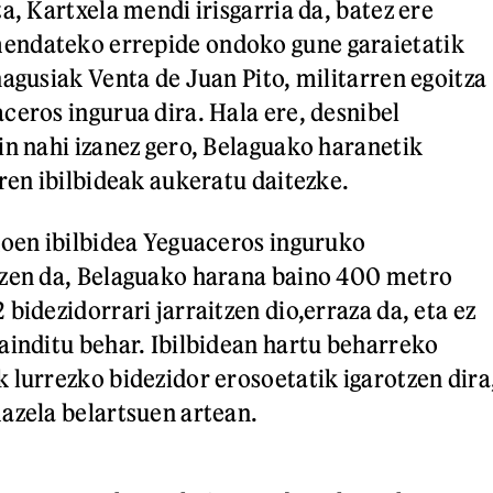
a, Kartxela mendi irisgarria da, batez ere
ndateko errepide ondoko gune garaietatik
nagusiak Venta de Juan Pito, militarren egoitza
ceros ingurua dira. Hala ere, desnibel
in nahi izanez gero, Belaguako haranetik
iren ibilbideak aukeratu daitezke.
goen ibilbidea Yeguaceros inguruko
tzen da, Belaguako harana baino 400 metro
bidezidorrari jarraitzen dio,erraza da, eta ez
ainditu behar. Ibilbidean hartu beharreko
 lurrezko bidezidor erosoetatik igarotzen dira
azela belartsuen artean.