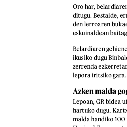
Oro har, belardiare
ditugu. Bestalde, e
den lerroaren buka
eskuinaldean baitag
Belardiaren gehiene
ikusiko dugu Binbal
zerrenda ezkerretar
lepora iritsiko gara.
Azken malda go
Lepoan, GR bidea u
hartuko dugu. Kartx
malda handiko 100 