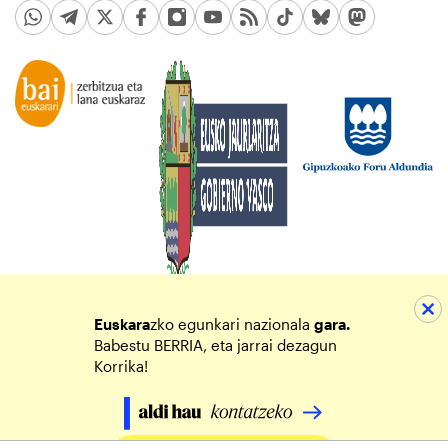
Euskara
zko egunkari nazionala
gara.
Babestu BERRIA, eta jarrai dezagun
Korrika!