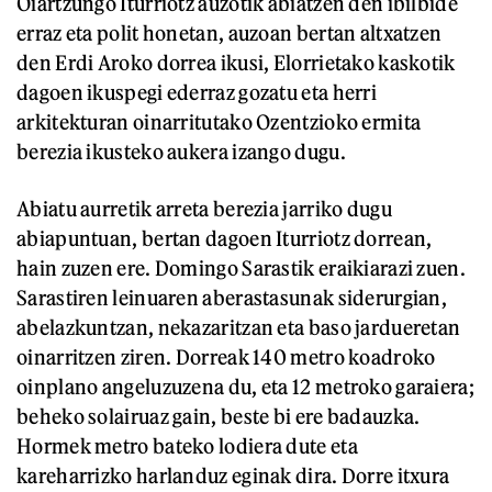
Oiartzungo Iturriotz auzotik abiatzen den ibilbide
erraz eta polit honetan, auzoan bertan altxatzen
den Erdi Aroko dorrea ikusi, Elorrietako kaskotik
dagoen ikuspegi ederraz gozatu eta herri
arkitekturan oinarritutako Ozentzioko ermita
berezia ikusteko aukera izango dugu.
Abiatu aurretik arreta berezia jarriko dugu
abiapuntuan, bertan dagoen Iturriotz dorrean,
hain zuzen ere. Domingo Sarastik eraikiarazi zuen.
Sarastiren leinuaren aberastasunak siderurgian,
abelazkuntzan, nekazaritzan eta baso jardueretan
oinarritzen ziren. Dorreak 140 metro koadroko
oinplano angeluzuzena du, eta 12 metroko garaiera;
beheko solairuaz gain, beste bi ere badauzka.
Hormek metro bateko lodiera dute eta
kareharrizko harlanduz eginak dira. Dorre itxura