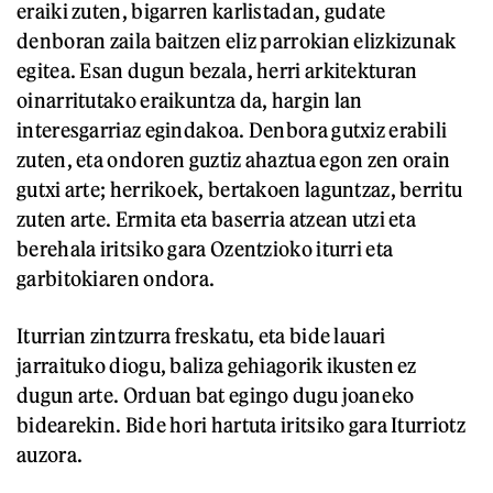
eraiki zuten, bigarren karlistadan, gudate
denboran zaila baitzen eliz parrokian elizkizunak
egitea. Esan dugun bezala, herri arkitekturan
oinarritutako eraikuntza da, hargin lan
interesgarriaz egindakoa. Denbora gutxiz erabili
zuten, eta ondoren guztiz ahaztua egon zen orain
gutxi arte; herrikoek, bertakoen laguntzaz, berritu
zuten arte. Ermita eta baserria atzean utzi eta
berehala iritsiko gara Ozentzioko iturri eta
garbitokiaren ondora.
Iturrian zintzurra freskatu, eta bide lauari
jarraituko diogu, baliza gehiagorik ikusten ez
dugun arte. Orduan bat egingo dugu joaneko
bidearekin. Bide hori hartuta iritsiko gara Iturriotz
auzora.