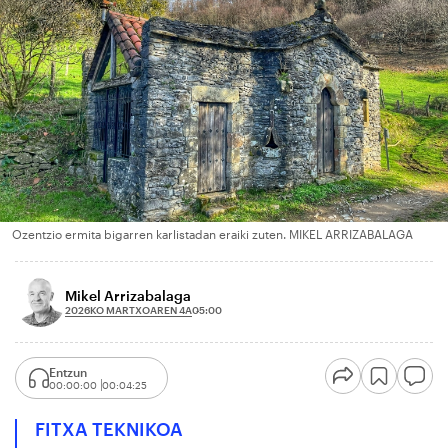
Ozentzio ermita bigarren karlistadan eraiki zuten. MIKEL ARRIZABALAGA
Mikel Arrizabalaga
2026KO MARTXOAREN 4A
05:00
Entzun
00:00:00
00:04:25
FITXA TEKNIKOA