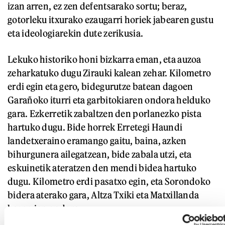
izan arren, ez zen defentsarako sortu; beraz,
gotorleku itxurako ezaugarri horiek jabearen gustu
eta ideologiarekin dute zerikusia.
Lekuko historiko honi bizkarra eman, eta auzoa
zeharkatuko dugu Zirauki kalean zehar. Kilometro
erdi egin eta gero, bidegurutze batean dagoen
Garañoko iturri eta garbitokiaren ondora helduko
gara. Ezkerretik zabaltzen den porlanezko pista
hartuko dugu. Bide horrek Erretegi Haundi
landetxeraino eramango gaitu, baina, azken
bihurgunera ailegatzean, bide zabala utzi, eta
eskuinetik ateratzen den mendi bidea hartuko
dugu. Kilometro erdi pasatxo egin, eta Sorondoko
bidera aterako gara, Altza Txiki eta Matxillanda
baserrien ondora.