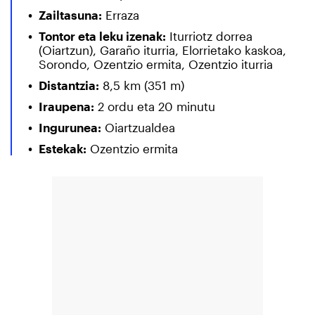
Zailtasuna:
Erraza
Tontor eta leku izenak:
Iturriotz dorrea
(Oiartzun), Garaño iturria, Elorrietako kaskoa,
Sorondo, Ozentzio ermita, Ozentzio iturria
Distantzia:
8,5 km (351 m)
Iraupena:
2 ordu eta 20 minutu
Ingurunea:
Oiartzualdea
Estekak:
Ozentzio ermita