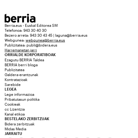
Berria.eus - Euskal Editorea SM
Telefonoa: 943 30 40 30
Bezero arreta: 943 30 43 45 | laguna@berria.eus
Webgunea:
webgunea@berria.eus
Publizitatea:
publi@bidera.eus
Harremanetan jarri
ORRIALDE KORPORATIBOAK
Ezagutu BERRIA Taldea
BERRIA berri bloga
Publizitatea
Galdera-erantzunak
Kontratazioak
Sarebide
LEGEA
Lege informazioa
Pribatutasun politika
Cookieak
cc Lizentzia
Kanal etikoa
BESTELAKO ZERBITZUAK
Bidera zerbitzuak
Midas Media
JARRAITU