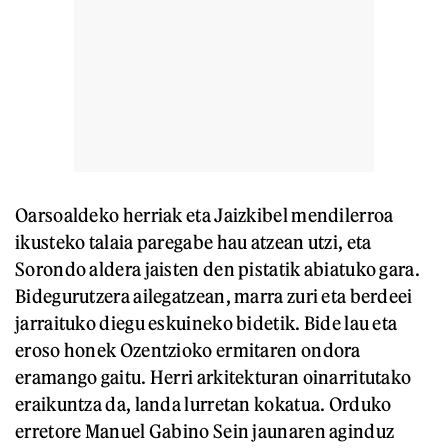
Oarsoaldeko herriak eta Jaizkibel mendilerroa
ikusteko talaia paregabe hau atzean utzi, eta
Sorondo aldera jaisten den pistatik abiatuko gara.
Bidegurutzera ailegatzean, marra zuri eta berdeei
jarraituko diegu eskuineko bidetik. Bide lau eta
eroso honek Ozentzioko ermitaren ondora
eramango gaitu. Herri arkitekturan oinarritutako
eraikuntza da, landa lurretan kokatua. Orduko
erretore Manuel Gabino Sein jaunaren aginduz