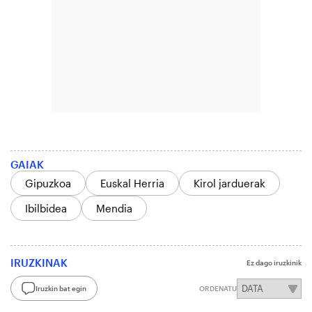
GAIAK
Gipuzkoa
Euskal Herria
Kirol jarduerak
Ibilbidea
Mendia
IRUZKINAK
Ez dago iruzkinik
Iruzkin bat egin
ORDENATU