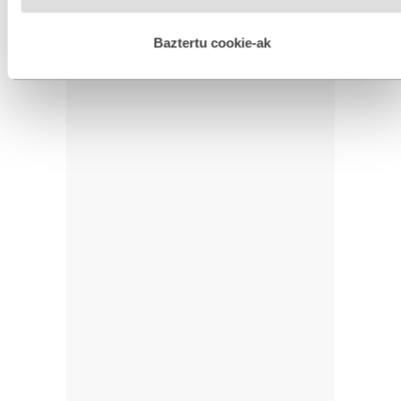
hobetzeko asmoz, cookie teknologiaz baliatzen gara. Ohar
hau onartuz gero, teknologia hori erabiltzeko baimen
esplizitua ematen diguzu.
Gehiago irakurri
Baztertu cookie-ak