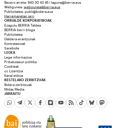
Bezero arreta: 943 30 43 45 | laguna@berria.eus
Webgunea:
webgunea@berria.eus
Publizitatea:
publi@bidera.eus
Harremanetan jarri
ORRIALDE KORPORATIBOAK
Ezagutu BERRIA Taldea
BERRIA berri bloga
Publizitatea
Galdera-erantzunak
Kontratazioak
Sarebide
LEGEA
Lege informazioa
Pribatutasun politika
Cookieak
cc Lizentzia
Kanal etikoa
BESTELAKO ZERBITZUAK
Bidera zerbitzuak
Midas Media
JARRAITU