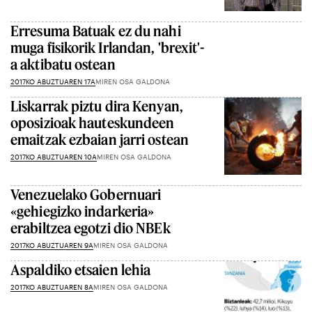
Erresuma Batuak ez du nahi
muga fisikorik Irlandan, 'brexit'-
a aktibatu ostean
2017KO ABUZTUAREN 17A
MIREN OSA GALDONA
Liskarrak piztu dira Kenyan,
oposizioak hauteskundeen
emaitzak ezbaian jarri ostean
2017KO ABUZTUAREN 10A
MIREN OSA GALDONA
Venezuelako Gobernuari
«gehiegizko indarkeria»
erabiltzea egotzi dio NBEk
2017KO ABUZTUAREN 9A
MIREN OSA GALDONA
Aspaldiko etsaien lehia
2017KO ABUZTUAREN 8A
MIREN OSA GALDONA