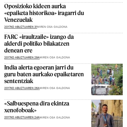
Oposizioko kideen aurka
«epaiketa historikoa» iragarri du
Venezuelak
2017KO ABUZTUAREN 31
MIREN OSA GALDONA
FARC «iraultzaile» izango da
alderdi politiko bilakatzen
denean ere
2017KO ABUZTUAREN 29A
MIREN OSA GALDONA
India alerta egoeran jarri du
guru baten aurkako epaiketaren
sententziak
2017KO ABUZTUAREN 26A
MIREN OSA GALDONA
«Salbuespena dira ekintza
xenofoboak»
2017KO ABUZTUAREN 24A
MIREN OSA GALDONA