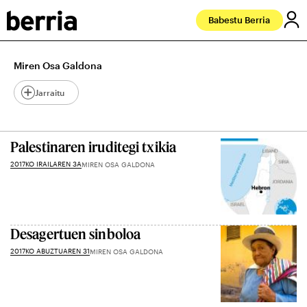
Babestu Berria
Miren Osa Galdona
Jarraitu
Palestinaren iruditegi txikia
2017KO IRAILAREN 3A
MIREN OSA GALDONA
Desagertuen sinboloa
2017KO ABUZTUAREN 31
MIREN OSA GALDONA