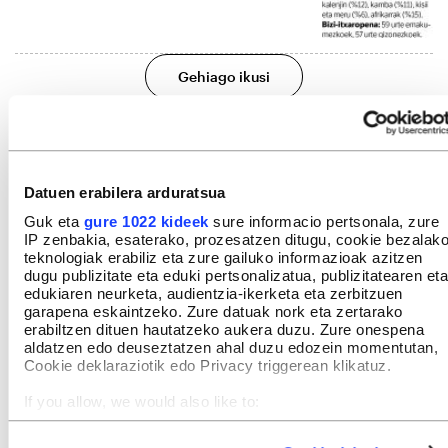
Gehiago ikusi
Datuen erabilera arduratsua
Guk eta
gure 1022 kideek
sure informacio pertsonala, zure
IP zenbakia, esaterako, prozesatzen ditugu, cookie bezalak
teknologiak erabiliz eta zure gailuko informazioak azitzen
dugu publizitate eta eduki pertsonalizatua, publizitatearen eta
edukiaren neurketa, audientzia-ikerketa eta zerbitzuen
garapena eskaintzeko. Zure datuak nork eta zertarako
erabiltzen dituen hautatzeko aukera duzu. Zure onespena
aldatzen edo deuseztatzen ahal duzu edozein momentutan,
Cookie deklaraziotik edo Privacy triggerean klikatuz.
If you allow, we would also like to:
Collect information about your geographical location
which can be accurate to within several meters