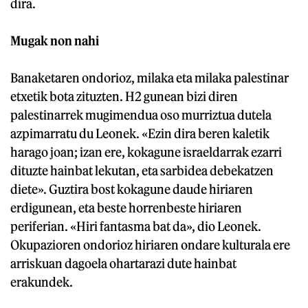
dira.
Mugak non nahi
Banaketaren ondorioz, milaka eta milaka palestinar
etxetik bota zituzten. H2 gunean bizi diren
palestinarrek mugimendua oso murriztua dutela
azpimarratu du Leonek. «Ezin dira beren kaletik
harago joan; izan ere, kokagune israeldarrak ezarri
dituzte hainbat lekutan, eta sarbidea debekatzen
diete». Guztira bost kokagune daude hiriaren
erdigunean, eta beste horrenbeste hiriaren
periferian. «Hiri fantasma bat da», dio Leonek.
Okupazioren ondorioz hiriaren ondare kulturala ere
arriskuan dagoela ohartarazi dute hainbat
erakundek.