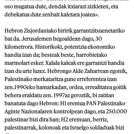
oso mugatua dute, dendak itxiarazi zizkieten, eta
debekatua dute zenbait kaletara joatea».
Hebron Zisjordaniako hiririk garrantzitsuenetariko
bat da. Jerusalemen hegoaldean dago, 30
kilometrora. Historikoki, potentzia ekonomiko
handia izan da; besteak beste, harrobietako
marmolari esker. Xalala kaleak ere garrantzi handia
izan du urte luzez. Hebrongo Alde Zaharrean egonik,
Palestinako merkataritza gune erreferentea izan
zen.1990eko hamarkadan, ordea, errealitatea goitik
behera eraldatu zen. 1997az geroztik, bi zatitan
banatuta dago Hebron: H1 eremua PAN Palestinako
Aginte Nazionalaren kontrolpean dago, eta 250.000
palestinar bizi dira han; H2 eremuan, berriz,
palestinarrak, kolonoak eta Israelgo soldaduak bizi