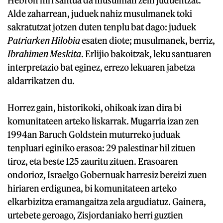
Alde zaharrean, juduek nahiz musulmanek toki
sakratutzat jotzen duten tenplu bat dago: juduek
Patriarken Hilobia
esaten diote; musulmanek, berriz,
Ibrahimen Meskita
. Erlijio bakoitzak, leku santuaren
interpretazio bat eginez, errezo lekuaren jabetza
aldarrikatzen du.
Horrez gain, historikoki, ohikoak izan dira bi
komunitateen arteko liskarrak. Mugarria izan zen
1994an Baruch Goldstein muturreko juduak
tenpluari eginiko erasoa: 29 palestinar hil zituen
tiroz, eta beste 125 zauritu zituen. Erasoaren
ondorioz, Israelgo Gobernuak harresiz bereizi zuen
hiriaren erdigunea, bi komunitateen arteko
elkarbizitza eramangaitza zela argudiatuz. Gainera,
urtebete geroago, Zisjordaniako herri guztien