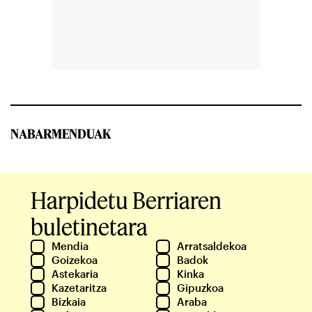
NABARMENDUAK
Harpidetu Berriaren
buletinetara
Mendia
Arratsaldekoa
Goizekoa
Badok
Astekaria
Kinka
Kazetaritza
Gipuzkoa
Bizkaia
Araba