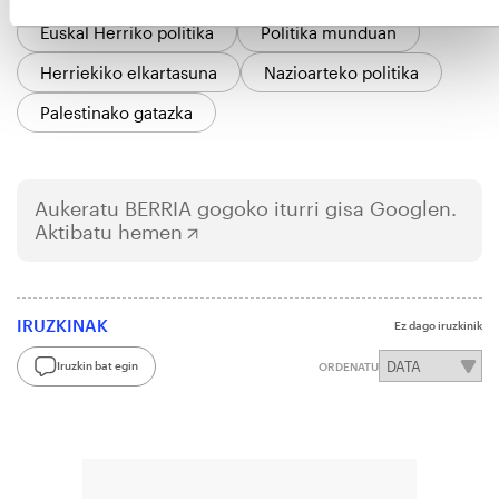
Euskal Herriko politika
Politika munduan
Herriekiko elkartasuna
Nazioarteko politika
Palestinako gatazka
Aukeratu
BERRIA
gogoko iturri gisa Googlen.
Aktibatu hemen
IRUZKINAK
Ez dago iruzkinik
Iruzkin bat egin
ORDENATU