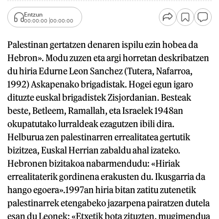
Entzun
00:00:00
00:00:00
Palestinan gertatzen denaren ispilu ezin hobea da
Hebron». Modu zuzen eta argi horretan deskribatzen
du hiria Edurne Leon Sanchez (Tutera, Nafarroa,
1992) Askapenako brigadistak. Hogei egun igaro
dituzte euskal brigadistek Zisjordanian. Besteak
beste, Betleem, Ramallah, eta Israelek 1948an
okupatutako lurraldeak ezagutzen ibili dira.
Helburua zen palestinarren errealitatea gertutik
bizitzea, Euskal Herrian zabaldu ahal izateko.
Hebronen bizitakoa nabarmendudu: «Hiriak
errealitaterik gordinena erakusten du. Ikusgarria da
hango egoera».1997an hiria bitan zatitu zutenetik
palestinarrek etengabeko jazarpena pairatzen dutela
esan du Leonek: «Etxetik bota zituzten, mugimendua