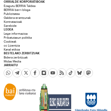
ORRIALDE KORPORATIBOAK
Ezagutu BERRIA Taldea
BERRIA berri bloga
Publizitatea
Galdera-erantzunak
Kontratazioak
Sarebide
LEGEA
Lege informazioa
Pribatutasun politika
Cookieak
cc Lizentzia
Kanal etikoa
BESTELAKO ZERBITZUAK
Bidera zerbitzuak
Midas Media
JARRAITU