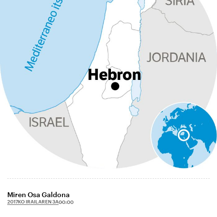
Miren Osa Galdona
2017KO IRAILAREN 3A
00:00