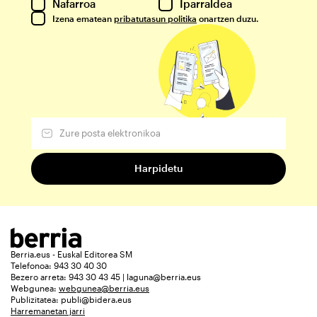
Nafarroa
Iparraldea
Izena ematean
pribatutasun politika
onartzen duzu.
Berria.eus - Euskal Editorea SM
Telefonoa: 943 30 40 30
Bezero arreta: 943 30 43 45 | laguna@berria.eus
Webgunea:
webgunea@berria.eus
Publizitatea:
publi@bidera.eus
Harremanetan jarri