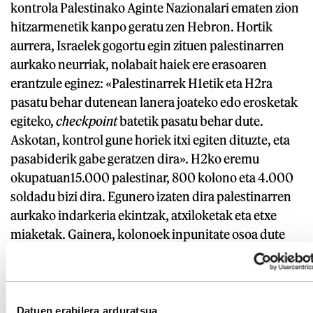
kontrola Palestinako Aginte Nazionalari ematen zion
hitzarmenetik kanpo geratu zen Hebron. Hortik
aurrera, Israelek gogortu egin zituen palestinarren
aurkako neurriak, nolabait haiek ere erasoaren
erantzule eginez: «Palestinarrek H1etik eta H2ra
pasatu behar dutenean lanera joateko edo erosketak
egiteko,
checkpoint
batetik pasatu behar dute.
Askotan, kontrol gune horiek itxi egiten dituzte, eta
pasabiderik gabe geratzen dira». H2ko eremu
okupatuan15.000 palestinar, 800 kolono eta 4.000
soldadu bizi dira. Egunero izaten dira palestinarren
aurkako indarkeria ekintzak, atxiloketak eta etxe
miaketak. Gainera, kolonoek inpunitate osoa dute
palestinarrei erasotzeko; izan ere, Israelgo soldaduek
debekatua dute kolonoen aurkako neurriak hartzea.
Herritarren presioa
Datuen erabilera arduratsua