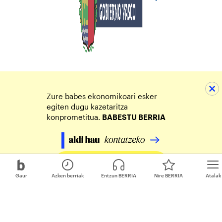
Zure babes ekonomikoari esker
egiten dugu kazetaritza
konprometitua.
BABESTU BERRIA
Egin zure ekarpena
Gaur
Azken berriak
Entzun BERRIA
Nire BERRIA
Atalak