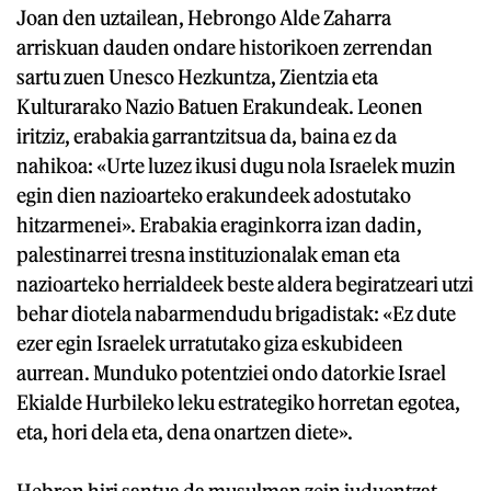
Joan den uztailean, Hebrongo Alde Zaharra
arriskuan dauden ondare historikoen zerrendan
sartu zuen Unesco Hezkuntza, Zientzia eta
Kulturarako Nazio Batuen Erakundeak. Leonen
iritziz, erabakia garrantzitsua da, baina ez da
nahikoa: «Urte luzez ikusi dugu nola Israelek muzin
egin dien nazioarteko erakundeek adostutako
hitzarmenei». Erabakia eraginkorra izan dadin,
palestinarrei tresna instituzionalak eman eta
nazioarteko herrialdeek beste aldera begiratzeari utzi
behar diotela nabarmendudu brigadistak: «Ez dute
ezer egin Israelek urratutako giza eskubideen
aurrean. Munduko potentziei ondo datorkie Israel
Ekialde Hurbileko leku estrategiko horretan egotea,
eta, hori dela eta, dena onartzen diete».
Hebron hiri santua da musulman zein juduentzat.