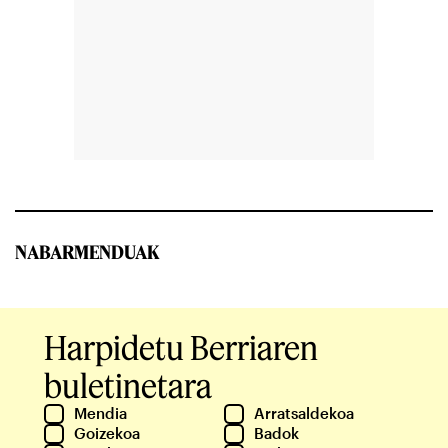
NABARMENDUAK
Harpidetu Berriaren
buletinetara
Mendia
Arratsaldekoa
Goizekoa
Badok