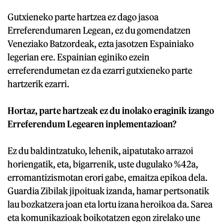
Gutxieneko parte hartzea ez dago jasoa
Erreferendumaren Legean, ez du gomendatzen
Veneziako Batzordeak, ezta jasotzen Espainiako
legerian ere. Espainian eginiko ezein
erreferendumetan ez da ezarri gutxieneko parte
hartzerik ezarri.
Hortaz, parte hartzeak ez du inolako eraginik izango
Erreferendum Legearen inplementazioan?
Ez du baldintzatuko, lehenik, aipatutako arrazoi
horiengatik, eta, bigarrenik, uste dugulako %42a,
erromantizismotan erori gabe, emaitza epikoa dela.
Guardia Zibilak jipoituak izanda, hamar pertsonatik
lau bozkatzera joan eta lortu izana heroikoa da. Sarea
eta komunikazioak boikotatzen egon zirelako une