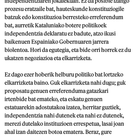
independentziaren jokalekuan. Ez da posible izango
prozesu eratzaile bat, hauteskunde konstituziogile
batzuk edo konstituzioa berresteko erreferendum
bat, aurretik Kataluniako botere politikoek
independentzia deklaratu ez badute, atzo ikusi
baikenuen Espainiako Gobernuaren jarrera
biolentoa. Hori da egutegia, eta bide orri horrek ez du
ukatzen negoziazioa eta elkarrizketa.
Ez dago ezer hoberik helburu politiko bat lortzeko
elkarrizketa baino. Guk elkarrizketa nahi dugu; guk
proposatu genuen erreferenduma gatazkari
irtenbide bat emateko, eta eskatu genuen
estatuarekin adostutakoa izatea, herritar guztiek,
independentzia nahi dutenek eta nahi ez dutenek,
merezi dutelako instituzioen errespetua, lasai joan
ahal izan daitezen botoa ematera. Beraz, gure