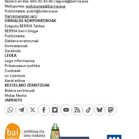
Bezero arreta: 943 30 43 45 | laguna@berria.eus
Webgunea:
webgunea@berria.eus
Publizitatea:
publi@bidera.eus
Harremanetan jarri
ORRIALDE KORPORATIBOAK
Ezagutu BERRIA Taldea
BERRIA berri bloga
Publizitatea
Galdera-erantzunak
Kontratazioak
Sarebide
LEGEA
Lege informazioa
Pribatutasun politika
Cookieak
cc Lizentzia
Kanal etikoa
BESTELAKO ZERBITZUAK
Bidera zerbitzuak
Midas Media
JARRAITU