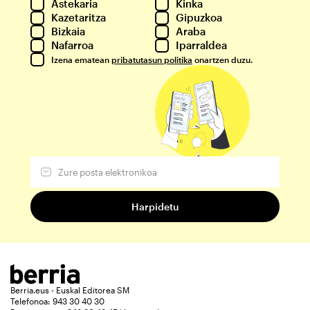
Astekaria
Kinka
Kazetaritza
Gipuzkoa
Bizkaia
Araba
Nafarroa
Iparraldea
Izena ematean
pribatutasun politika
onartzen duzu.
Berria.eus - Euskal Editorea SM
Telefonoa: 943 30 40 30