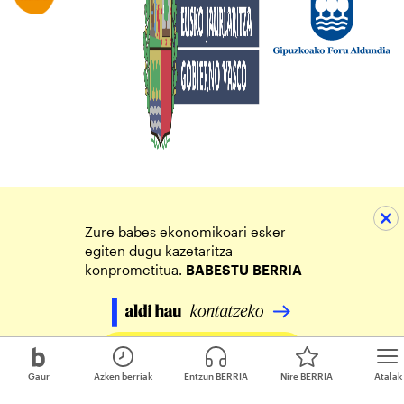
Zure babes ekonomikoari esker
egiten dugu kazetaritza
konprometitua.
BABESTU
BERRIA
Egin zure ekarpena
Gaur
Azken berriak
Entzun BERRIA
Nire BERRIA
Atalak