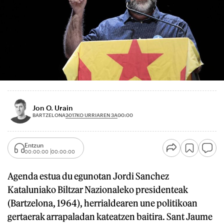
Jon O. Urain
2017KO URRIAREN 3A
BARTZELONA
00:00
Entzun
00:00:00
00:00:00
Agenda estua du egunotan Jordi Sanchez
Kataluniako Biltzar Nazionaleko presidenteak
(Bartzelona, 1964), herrialdearen une politikoan
gertaerak arrapaladan kateatzen baitira. Sant Jaume