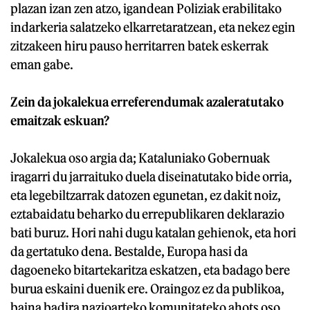
plazan izan zen atzo, igandean Poliziak erabilitako
indarkeria salatzeko elkarretaratzean, eta nekez egin
zitzakeen hiru pauso herritarren batek eskerrak
eman gabe.
Zein da jokalekua erreferendumak azaleratutako
emaitzak eskuan?
Jokalekua oso argia da; Kataluniako Gobernuak
iragarri du jarraituko duela diseinatutako bide orria,
eta legebiltzarrak datozen egunetan, ez dakit noiz,
eztabaidatu beharko du errepublikaren deklarazio
bati buruz. Hori nahi dugu katalan gehienok, eta hori
da gertatuko dena. Bestalde, Europa hasi da
dagoeneko bitartekaritza eskatzen, eta badago bere
burua eskaini duenik ere. Oraingoz ez da publikoa,
baina badira nazioarteko komunitateko ahots oso