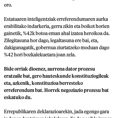
oro.
Estatuaren inteligentziak erreferendumaren aurka
erabilitako indarkeria, gerra zikin eta boikot horien
gainetik, %42k botoa eman ahal izatea heroikoa da.
Zilegitasuna hor dago, legaltasuna ere bai, eta,
dakigunagatik, gobernua ziurtatzeko moduan dago
%42 hori bozkalekuetara joan zela.
Bide orriak dioenez, aurrena dator prozesu
eratzaile bat, gero hauteskunde konstituziogileak
eta, azkenik, konstituzioa berresteko
erreferendum bat. Horrek negoziazio prozesu bat
eskatuko du.
Errepublikaren deklarazioarekin, jada egongo gara