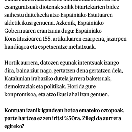
esanguratsuak diotenak soilik bitartekarien bidez
saihestu daitekeela atzo Espainiako Estatuaren
aldetik ikusi genuena. Azkenik, Espainiako
Gobernuaren erantzuna dugu: Espainiako
Konstituzioaren 155. artikuluaren ezarpena, jazarpen
handiagoa eta espetxeratze mehatxuak.
Hortik aurrera, datozen egunak intentsuak izango
dira, baina ziur nago, gertatzen dena gertatzen dela,
Katalunian irabaziko dutela jarrera baketsuak,
demokraziak eta politikak. Hori da gure
konpromisoa, eta atzo ikusi ahal izan genuen.
Kontuan izanik igandean botoa emateko oztopoak,
parte hartzea ez zen iritsi %50ra. Zilegi da aurrera
egiteko?