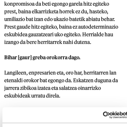
konpromisoa da beti egongo garela hitz egiteko
prest, baina elkarrizketa horrek ez du, hasteko,
umiliazio bat izan edo ukazio batetik abiatu behar.
Prest gaude hitz egiteko, baina ez autodeterminazio
eskubidea gauzatzeari uko egiteko. Herrialde hau
izango da bere herritarrek nahi dutena.
Bihar [gaur] greba orokorra dago.
Langileen, enpresarien eta, oro har, herritarren lan
etenaldi orokor bat egongo da. Eskatzen duguna da
jarrera zibikoa izatea eta salatzea oinarrizko
eskubideak urratu direla.
Manifestazioak eta greba herrialde demokratiko
guztietan aitortutako eskubideak dira. Atzo
[herenegun], herri honek umiliazioa jasan zuen