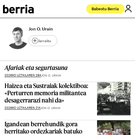
Babestu Berria
Jon O. Urain
Jarraitu
Afariak eta segurtasuna
2026KO UZTAILAREN 28A
JON O. URAIN
Haizea eta Sustraiak kolektiboa:
«Perturren memoria militantea
desagerrarazi nahi da»
2026KO UZTAILAREN 21A
JON O. URAIN
Igandean berrehundik gora
herritako ordezkariak batuko