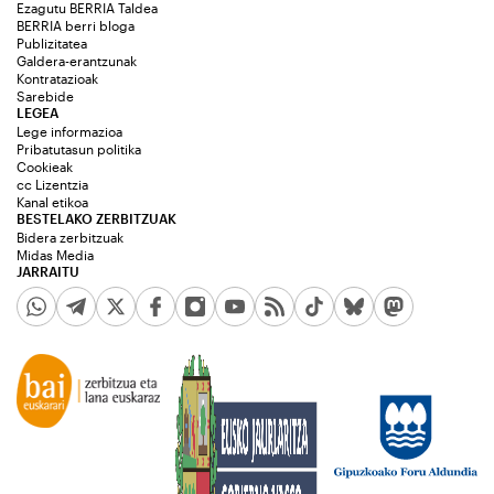
Ezagutu BERRIA Taldea
BERRIA berri bloga
Publizitatea
Galdera-erantzunak
Kontratazioak
Sarebide
LEGEA
Lege informazioa
Pribatutasun politika
Cookieak
cc Lizentzia
Kanal etikoa
BESTELAKO ZERBITZUAK
Bidera zerbitzuak
Midas Media
JARRAITU