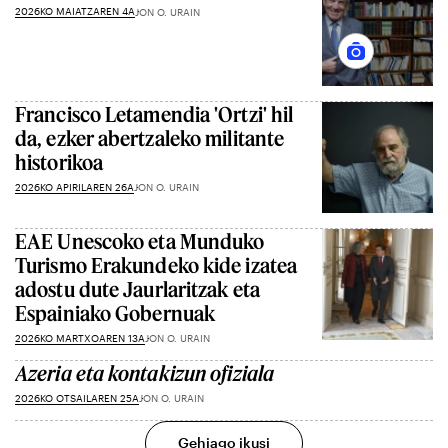
2026KO MAIATZAREN 4A
JON O. URAIN
Francisco Letamendia 'Ortzi' hil
da, ezker abertzaleko militante
historikoa
2026KO APIRILAREN 26A
JON O. URAIN
EAE Unescoko eta Munduko
Turismo Erakundeko kide izatea
adostu dute Jaurlaritzak eta
Espainiako Gobernuak
2026KO MARTXOAREN 13A
JON O. URAIN
Azeria eta kontakizun ofiziala
2026KO OTSAILAREN 25A
JON O. URAIN
Gehiago ikusi