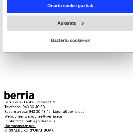
Find out more about how your personal data is processed
Onartu cookie guztiak
and set your preferences in the
details section
.
Webgune honek cookie propioak eta hirugarrenen cookie-
Aukeratu
fitxategiak erabiltzen ditu. Zure esperientzia eta zerbitzuak
hobetzeko asmoz, cookie teknologiaz baliatzen gara. Ohar
hau onartuz gero, teknologia hori erabiltzeko baimen
esplizitua ematen diguzu.
Gehiago irakurri
Baztertu cookie-ak
Berria.eus - Euskal Editorea SM
Telefonoa: 943 30 40 30
Bezero arreta: 943 30 43 45 | laguna@berria.eus
Webgunea:
webgunea@berria.eus
Publizitatea:
publi@bidera.eus
Harremanetan jarri
ORRIALDE KORPORATIBOAK