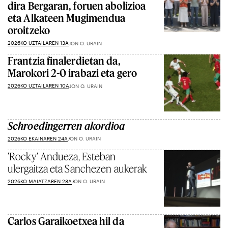
dira Bergaran, foruen abolizioa
eta Alkateen Mugimendua
oroitzeko
2026KO UZTAILAREN 13A
JON O. URAIN
Frantzia finalerdietan da,
Marokori 2-0 irabazi eta gero
2026KO UZTAILAREN 10A
JON O. URAIN
Schroedingerren akordioa
2026KO EKAINAREN 24A
JON O. URAIN
'Rocky' Andueza, Esteban
ulergaitza eta Sanchezen aukerak
2026KO MAIATZAREN 28A
JON O. URAIN
Carlos Garaikoetxea hil da