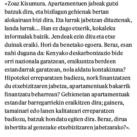
«Zoaz Kisumura. Apartamentuen jabeak gutxi
batzuk dira, eta bizilagun gehienak bertan
alokairuan bizi dira. Eta lurrak jabetzan dituztenak,
landa lurrak... Han ez dago etxerik, kokaleku
informalak baizik. Jendeak ezin ditu eta etxe
duinak eraiki. Hori da benetako egoera. Beraz, esan
nahi duguna da: Kenyako deskarbonizazio bide
orri nazionala garatzean, eraikuntza berdeen
estandarrak garatzean, nola aldatu kontakizuna?
Hipotekei erreparatzen badiezu, nork finantzatzen
du etxebizitzaren jabetza, apartamentuak bakarrik
finantzatu beharrean? Gehienetan apartamentuak
estandar barregarriekin eraikitzen dira; gainera,
tamainari edo lanen kalitateari erreparatzen
badiozu, batzuk hondatu egiten dira. Beraz, dirua
inbertitu al genezake etxebizitzaren jabetzarako?».