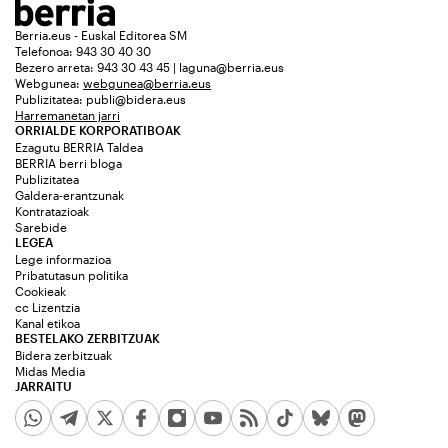
Berria.eus - Euskal Editorea SM
Telefonoa: 943 30 40 30
Bezero arreta: 943 30 43 45 | laguna@berria.eus
Webgunea:
webgunea@berria.eus
Publizitatea:
publi@bidera.eus
Harremanetan jarri
ORRIALDE KORPORATIBOAK
Ezagutu BERRIA Taldea
BERRIA berri bloga
Publizitatea
Galdera-erantzunak
Kontratazioak
Sarebide
LEGEA
Lege informazioa
Pribatutasun politika
Cookieak
cc Lizentzia
Kanal etikoa
BESTELAKO ZERBITZUAK
Bidera zerbitzuak
Midas Media
JARRAITU