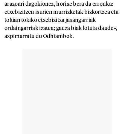
arazoari dagokionez, horixe bera da erronka:
etxebizitzen isurien murrizketak bizkortzea eta
tokian tokiko etxebizitza jasangarriak
ordaingarriak izatea; gauza biak lotuta daude»,
azpimarratu du Odhiambok.