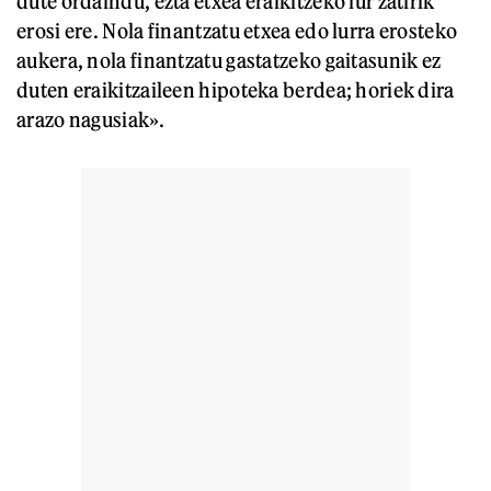
dute ordaindu, ezta etxea eraikitzeko lur zatirik
erosi ere. Nola finantzatu etxea edo lurra erosteko
aukera, nola finantzatu gastatzeko gaitasunik ez
duten eraikitzaileen hipoteka berdea; horiek dira
arazo nagusiak».