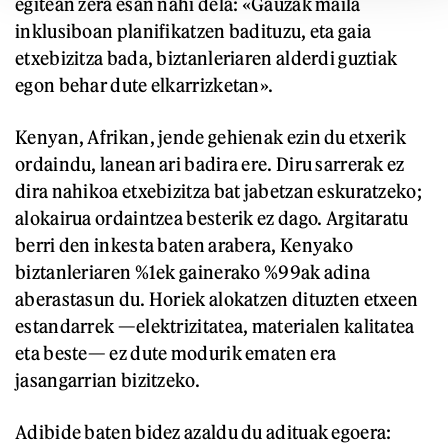
egitean zera esan nahi dela: «Gauzak maila
inklusiboan planifikatzen badituzu, eta gaia
etxebizitza bada, biztanleriaren alderdi guztiak
egon behar dute elkarrizketan».
Kenyan, Afrikan, jende gehienak ezin du etxerik
ordaindu, lanean ari badira ere. Diru sarrerak ez
dira nahikoa etxebizitza bat jabetzan eskuratzeko;
alokairua ordaintzea besterik ez dago. Argitaratu
berri den inkesta baten arabera, Kenyako
biztanleriaren %1ek gainerako %99ak adina
aberastasun du. Horiek alokatzen dituzten etxeen
estandarrek —elektrizitatea, materialen kalitatea
eta beste— ez dute modurik ematen era
jasangarrian bizitzeko.
Adibide baten bidez azaldu du adituak egoera: