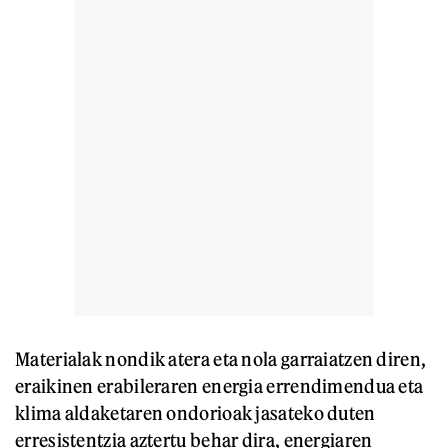
Materialak nondik atera eta nola garraiatzen diren,
eraikinen erabileraren energia errendimendua eta
klima aldaketaren ondorioak jasateko duten
erresistentzia aztertu behar dira, energiaren