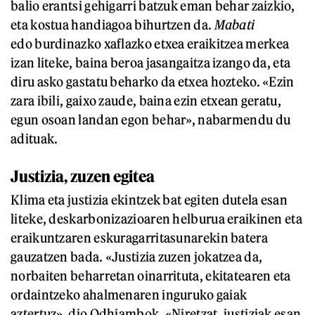
balio erantsi gehigarri batzuk eman behar zaizkio,
eta kostua handiagoa bihurtzen da.
Mabati
edo
burdinazko xaflazko etxea eraikitzea merkea
izan liteke, baina beroa jasangaitza izango da, eta
diru asko gastatu beharko da etxea hozteko. «Ezin
zara ibili, gaixo zaude, baina ezin etxean geratu,
egun osoan landan egon behar», nabarmendu du
adituak.
Justizia, zuzen egitea
Klima eta justizia ekintzek bat egiten dutela esan
liteke, deskarbonizazioaren helburua eraikinen eta
eraikuntzaren eskuragarritasunarekin batera
gauzatzen bada. «Justizia zuzen jokatzea da,
norbaiten beharretan oinarrituta, ekitatearen eta
ordaintzeko ahalmenaren inguruko gaiak
aztertuz», dio Odhiambok. «Niretzat, justiziak esan