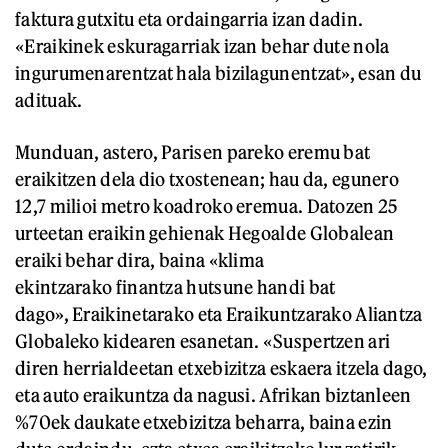
faktura gutxitu eta ordaingarria izan dadin.
«Eraikinek eskuragarriak izan behar dute nola
ingurumenarentzat hala bizilagunentzat», esan du
adituak.
Munduan, astero, Parisen pareko eremu bat
eraikitzen dela dio txostenean; hau da, egunero
12,7 milioi metro koadroko eremua. Datozen 25
urteetan eraikin gehienak Hegoalde Globalean
eraiki behar dira, baina «klima
ekintzarako finantza hutsune handi bat
dago», Eraikinetarako eta Eraikuntzarako Aliantza
Globaleko kidearen esanetan. «Suspertzen ari
diren herrialdeetan etxebizitza eskaera itzela dago,
eta auto eraikuntza da nagusi. Afrikan biztanleen
%70ek daukate etxebizitza beharra, baina ezin