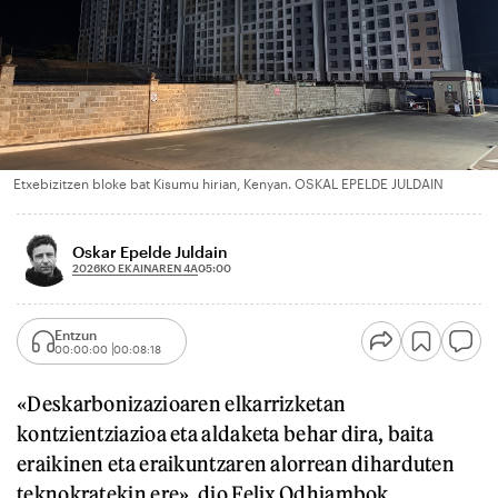
Etxebizitzen bloke bat Kisumu hirian, Kenyan. OSKAL EPELDE JULDAIN
Oskar Epelde Juldain
2026KO EKAINAREN 4A
05:00
Entzun
00:00:00
00:08:18
«Deskarbonizazioaren elkarrizketan
kontzientziazioa eta aldaketa behar dira, baita
eraikinen eta eraikuntzaren alorrean diharduten
teknokratekin ere», dio Felix Odhiambok,