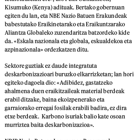
Kisumuko (Kenya) adituak. Bertako gobernuan
egiten du lan, eta NBE Nazio Batuen Erakundeak
babestutako Eraikinetarako eta Eraikuntzarako
Aliantza Globaleko zuzendaritza batzordeko kide
da. «Eskala nazionala eta globala, eskualdekoa eta
azpinazionala» ordezkatzen ditu.
Sektore guztiak ez daude integratuta
deskarbonizazioari buruzko elkarrizketan; lan hori
egiteko dagoela dio: «Adibidez, gastatzeko
ahalmena duen eraikitzaileak material berdeak
erabil ditzake, baina ekoizpenerako eta
garraiorako erregai fosilak erabili badira, ez dira
etxe berdeak. Karbono isuriak balio kate osoan
murriztea baita deskarbonizazioa».