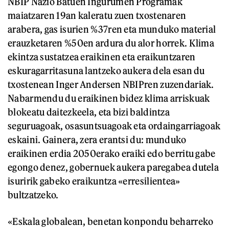
NBIP Nazio Batuen Ingurumen Programak
maiatzaren 19an kaleratu zuen txostenaren
arabera, gas isurien %37ren eta munduko material
erauzketaren %50en ardura du alor horrek. Klima
ekintza sustatzea eraikinen eta eraikuntzaren
eskuragarritasuna lantzeko aukera dela esan du
txostenean Inger Andersen NBIPren zuzendariak.
Nabarmendu du eraikinen bidez klima arriskuak
blokeatu daitezkeela, eta bizi baldintza
seguruagoak, osasuntsuagoak eta ordaingarriagoak
eskaini. Gainera, zera erantsi du: munduko
eraikinen erdia 2050erako eraiki edo berritu gabe
egongo denez, gobernuek aukera paregabea dutela
isuririk gabeko eraikuntza «erresilientea»
bultzatzeko.
«Eskala globalean, benetan konpondu beharreko