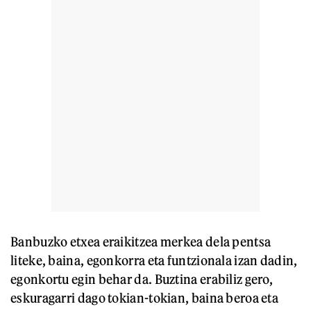
Banbuzko etxea eraikitzea merkea dela pentsa
liteke, baina, egonkorra eta funtzionala izan dadin,
egonkortu egin behar da. Buztina erabiliz gero,
eskuragarri dago tokian-tokian, baina beroa eta