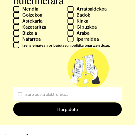
buletinetara
Mendia
Arratsaldekoa
Goizekoa
Badok
Astekaria
Kinka
Kazetaritza
Gipuzkoa
Bizkaia
Araba
Nafarroa
Iparraldea
Izena ematean
pribatutasun politika
onartzen duzu.