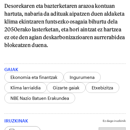
Desorekaren eta bazterketaren arazoa kontuan
hartuta, nabaria da adituak aipatzen duen aldaketa
klima ekintzaren funtsezko osagaia bihurtu dela
2050erako lasterketan, eta hori aintzat ez hartzea
ez ote den agian deskarbonizazioaren aurrerabidea
blokeatzen duena.
GAIAK
Ekonomia eta finantzak
Ingurumena
Klima larrialdia
Gizarte gaiak
Etxebizitza
NBE Nazio Batuen Erakundea
IRUZKINAK
Ez dago iruzkinik