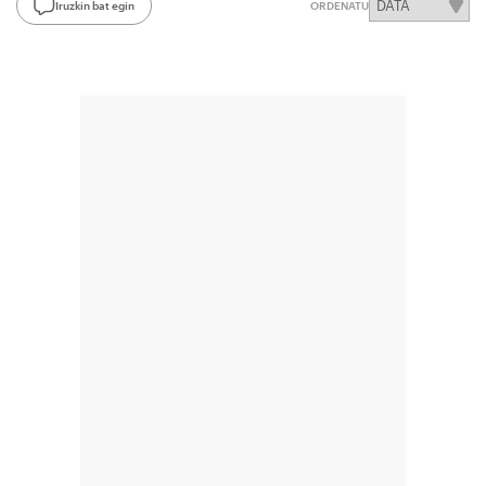
Iruzkin bat egin
ORDENATU