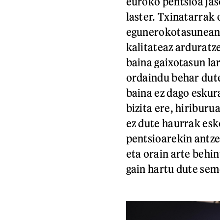
euroko pentsioa jas
laster. Txinatarrak
egunerokotasunean b
kalitateaz arduratz
baina gaixotasun lar
ordaindu behar dute
baina ez dago eskur
bizita ere, hiriburu
ez dute haurrak es
pentsioarekin antzer
eta orain arte behi
gain hartu dute sem