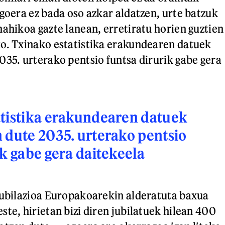
egoera ez bada oso azkar aldatzen, urte batzuk
nahikoa gazte lanean, erretiratu horien guztien
o. Txinako estatistika erakundearen datuek
035. urterako pentsio funtsa dirurik gabe gera
atistika erakundearen datuek
 dute 2035. urterako pentsio
ik gabe gera daitekeela
jubilazioa Europakoarekin alderatuta baxua
te, hirietan bizi diren jubilatuek hilean 400