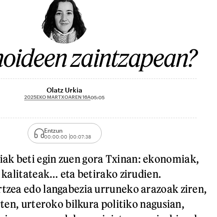
ideen zaintzapean?
Olatz Urkia
2025EKO MARTXOAREN 16A
05:05
Entzun
00:00:00
00:07:38
ak beti egin zuen gora Txinan: ekonomiak,
a kalitateak… eta betirako zirudien.
rtzea edo langabezia urruneko arazoak ziren,
urten, urteroko bilkura politiko nagusian,