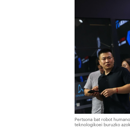
Pertsona bat robot humanoi
teknologikoei buruzko azo