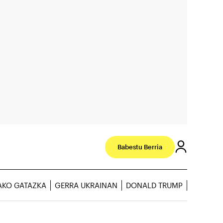
Babestu Berria
AKO GATAZKA
GERRA UKRAINAN
DONALD TRUMP