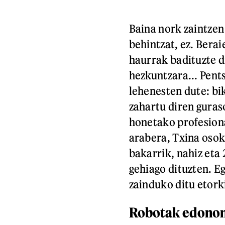
Baina nork zaintze
behintzat, ez. Berai
haurrak badituzte d
hezkuntzara... Pents
lehenesten dute: bi
zahartu diren guras
honetako profesiona
arabera, Txina osok
bakarrik, nahiz eta
gehiago dituzten. E
zainduko ditu etork
Robotak edono