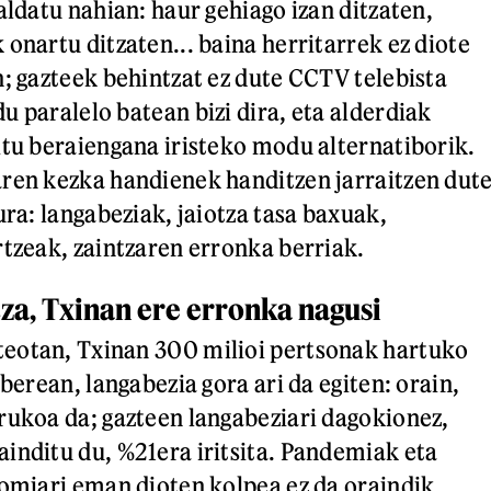
aldatu nahian: haur gehiago izan ditzaten,
onartu ditzaten... baina herritarrek ez diote
n; gazteek behintzat ez dute CCTV telebista
u paralelo batean bizi dira, eta alderdiak
itu beraiengana iristeko modu alternatiborik.
ren kezka handienek handitzen jarraitzen dut
ura: langabeziak, jaiotza tasa baxuak,
rtzeak, zaintzaren erronka berriak.
za, Txinan ere erronka nagusi
eotan, Txinan 300 milioi pertsonak hartuko
 berean, langabezia gora ari da egiten: orain,
rukoa da; gazteen langabeziari dagokionez,
inditu du, %21era iritsita. Pandemiak eta
nomiari eman dioten kolpea ez da oraindik