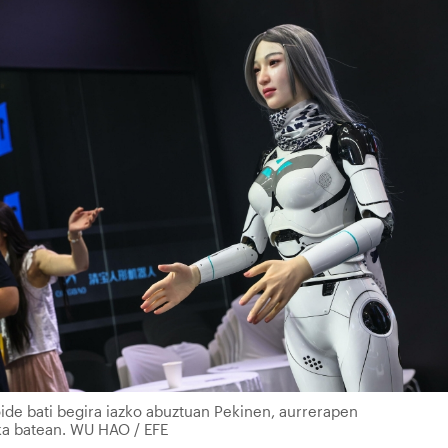
de bati begira iazko abuztuan Pekinen, aurrerapen
ka batean. WU HAO / EFE