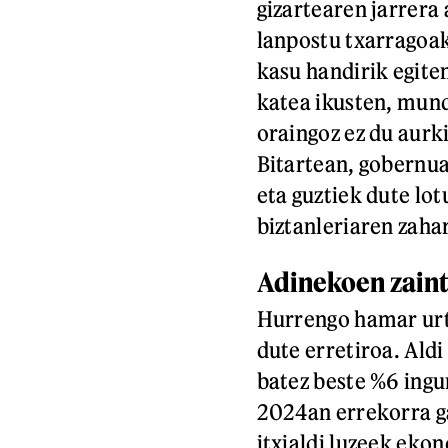
gizartearen jarrera 
lanpostu txarragoak 
kasu handirik egite
katea ikusten, mund
oraingoz ez du aurk
Bitartean, gobernua
eta guztiek dute lot
biztanleriaren zaha
Adinekoen zaint
Hurrengo hamar urt
dute erretiroa. Aldi
batez beste %6 ingu
2024an errekorra ga
itxialdi luzeek eko