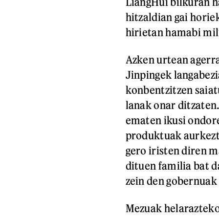
LiangHui bilkuran h
hitzaldian gai horie
hirietan hamabi mil
Azken urtean agerra
Jinpingek langabez
konbentzitzen saiat
lanak onar ditzaten.
ematen ikusi ondore
produktuak aurkezte
gero iristen diren m
dituen familia bat 
zein den gobernuak
Mezuak helarazteko 