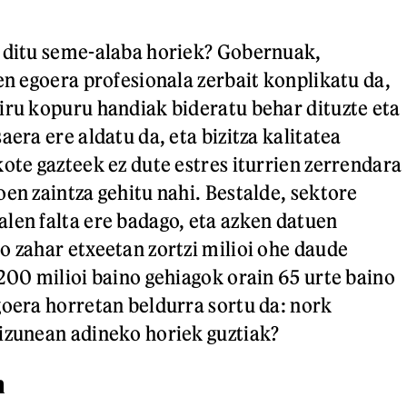
n ditu seme-alaba horiek? Gobernuak,
en egoera profesionala zerbait konplikatu da,
iru kopuru handiak bideratu behar dituzte eta
aera ere aldatu da, eta bizitza kalitatea
kote gazteek ez dute estres iturrien zerrendara
oen zaintza gehitu nahi. Bestalde, sektore
len falta ere badago, eta azken datuen
o zahar etxeetan zortzi milioi ohe daude
 200 milioi baino gehiagok orain 65 urte baino
goera horretan beldurra sortu da: nork
izunean adineko horiek guztiak?
n