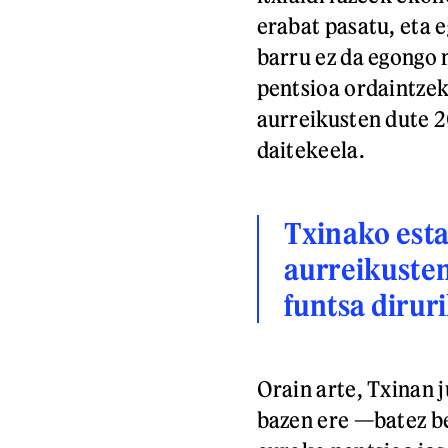
erabat pasatu, eta 
barru ez da egongo 
pentsioa ordaintzek
aurreikusten dute 2
daitekeela.
Txinako est
aurreikusten
funtsa dirur
Orain arte, Txinan 
bazen ere —batez bes