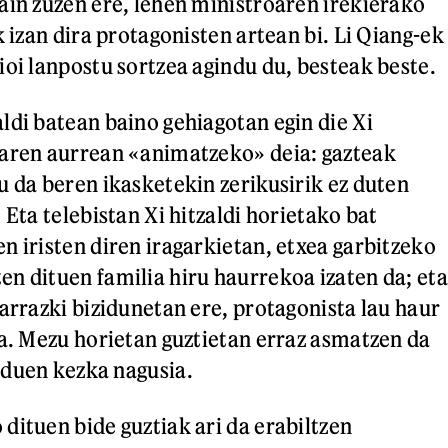
ain zuzen ere, lehen ministroaren irekierako
k izan dira protagonisten artean bi. Li Qiang-ek
ioi lanpostu sortzea agindu du, besteak beste.
ldi batean baino gehiagotan egin die Xi
iaren aurrean «animatzeko» deia: gazteak
u da beren ikasketekin zerikusirik ez duten
 Eta telebistan Xi hitzaldi horietako bat
n iristen diren iragarkietan, etxea garbitzeko
n dituen familia hiru haurrekoa izaten da; eta
arrazki bizidunetan ere, protagonista lau haur
da. Mezu horietan guztietan erraz asmatzen da
 duen kezka nagusia.
dituen bide guztiak ari da erabiltzen