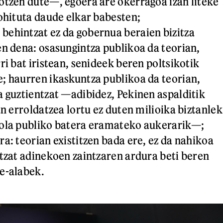
otzen dute—, egoera are okerragoa izan liteke
 ohituta daude elkar babesten;
ehintzat ez da gobernua beraien bizitza
en dena: osasungintza publikoa da teorian,
ri bat iristean, senideek beren poltsikotik
; haurren ikaskuntza publikoa da teorian,
a guztientzat —adibidez, Pekinen aspalditik
an erroldatzea lortu ez duten milioika biztanlek
kola publiko batera eramateko aukerarik—;
a: teorian existitzen bada ere, ez da nahikoa
ntzat adinekoen zaintzaren ardura beti beren
e-alabek.