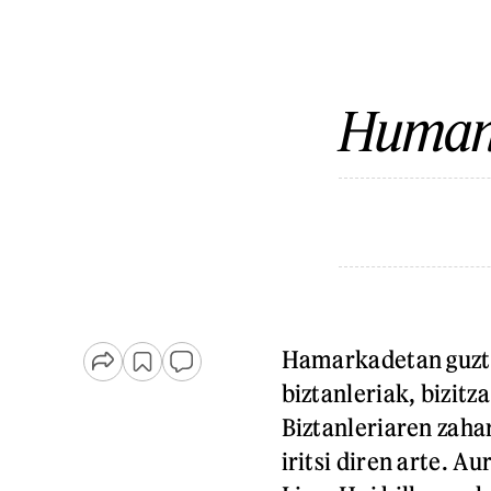
Humano
Hamarkadetan guzti
biztanleriak, bizitz
Biztanleriaren zaha
iritsi diren arte. A