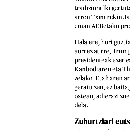
tradizionalki gertu
arren Txinarekin Ja
eman AEBetako pres
Hala ere, hori guzti
aurrez aurre, Trump
presidenteak ezer e
Kanbodiaren eta Th
zelako. Eta haren a
geratu zen, ez bait
ostean, adierazi zue
dela.
Zuhurtziari euts