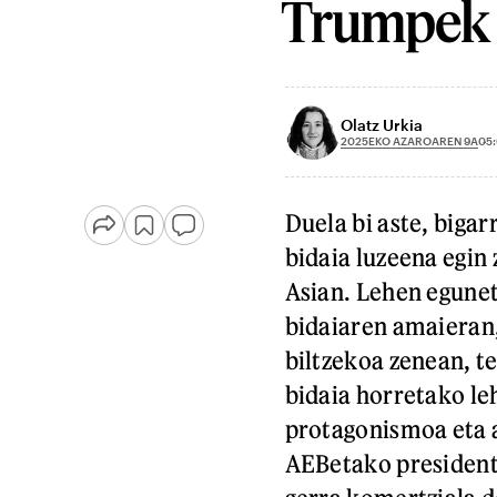
Trumpek h
Olatz Urkia
2025EKO AZAROAREN 9A
05
Duela bi aste, bigar
bidaia luzeena egin
Asian. Lehen eguneta
bidaiaren amaieran,
biltzekoa zenean, t
bidaia horretako le
protagonismoa eta a
AEBetako president