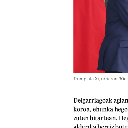
Trump eta Xi, urriaren 30e
Deigarriagoak agian
koroa, ehunka heg
zuten bitartean. H
alderdia berriz bote