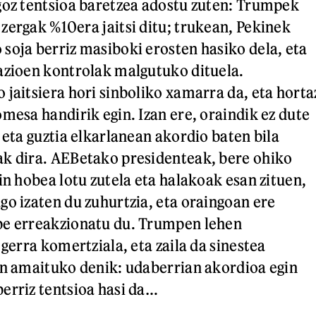
goz tentsioa baretzea adostu zuten: Trumpek
zergak %10era jaitsi ditu; trukean, Pekinek
soja berriz masiboki erosten hasiko dela, eta
azioen kontrolak malgutuko dituela.
 jaitsiera hori sinboliko xamarra da, eta horta
mesa handirik egin. Izan ere, oraindik ez dute
 eta guztia elkarlanean akordio baten bila
ak dira. AEBetako presidenteak, bere ohiko
in hobea lotu zutela eta halakoak esan zituen,
go izaten du zuhurtzia, eta oraingoan ere
be erreakzionatu du. Trumpen lehen
 gerra komertziala, eta zaila da sinestea
an amaituko denik: udaberrian akordioa egin
erriz tentsioa hasi da…