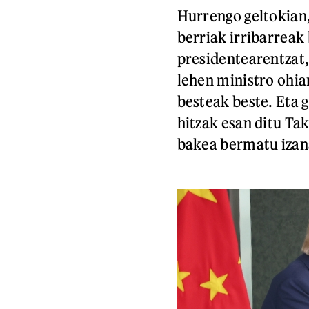
Hurrengo geltokian,
berriak irribarreak
presidentearentzat,
lehen ministro ohiar
besteak beste. Eta 
hitzak esan ditu Ta
bakea bermatu izan