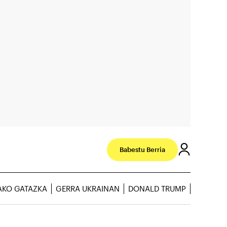
Babestu Berria
AKO GATAZKA
GERRA UKRAINAN
DONALD TRUMP