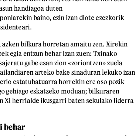
tasun handiagoa duten
poniarekin baino, ezin izan diote ezezkorik
identeari.
a azken bilkura horretan amaitu zen. Xirekin
ek egia entzun behar izan zuen: Txinako
sajeratu gabe esan zion «zoriontzen» zuela
ailandiaren arteko bake sinaduran lekuko izan
rerio estatubatuarra horrekin ere oso pozik
ago gehiago eskatzeko moduan; bilkuraren
n Xi herrialde ikusgarri baten sekulako liderra
i behar