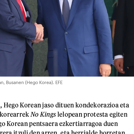
an, Busanen (Hego Korea). EFE
, Hego Korean jaso dituen kondekorazioa eta
okorearrek
No Kings
lelopean protesta egiten
ego Korean pentsaera ezkertiarragoa duen
rera itzuli den arren, eta herrialde horretan