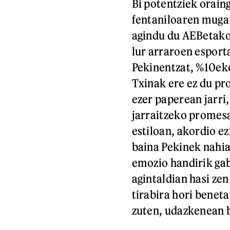
Bi potentziek orain
fentaniloaren muga 
agindu du AEBetako 
lur arraroen esport
Pekinentzat, %10eko
Txinak ere ez du pro
ezer paperean jarri,
jarraitzeko promes
estiloan, akordio ez
baina Pekinek nahia
emozio handirik ga
agintaldian hasi zen
tirabira hori benet
zuten, udazkenean b