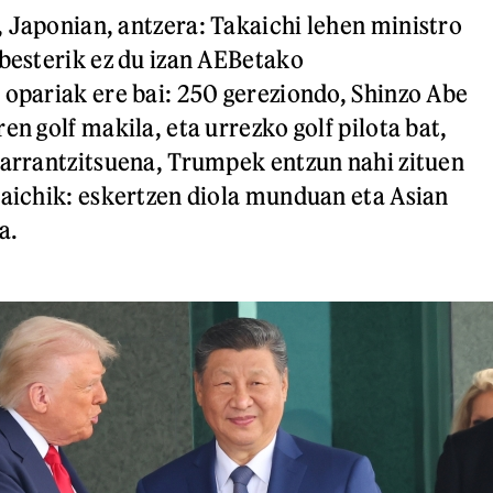
 Japonian, antzera: Takaichi lehen ministro
 besterik ez du izan AEBetako
 opariak ere bai: 250 gereziondo, Shinzo Abe
en golf makila, eta urrezko golf pilota bat,
garrantzitsuena, Trumpek entzun nahi zituen
kaichik: eskertzen diola munduan eta Asian
a.