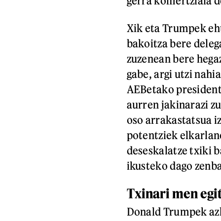
gerra komertziala d
Xik eta Trumpek ehu
bakoitza bere deleg
zuzenean bere hegaz
gabe, argi utzi nah
AEBetako presidente
aurren jakinarazi zu
oso arrakastatsua iz
potentziek elkarlan
deseskalatze txiki b
ikusteko dago zenba
Txinari men egi
Donald Trumpek azk