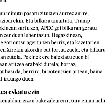
ela.
n minutu pasatu zituzten aurrez aurre,
azioarekin. Eta bilkura amaituta, Trump
kinean sartu zen, APEC goi bilkuran geratu
ian zer duen lehentasun. Hegazkinean,
 zoriontsu agertu zen berriz, eta kazetarien
en Xirekin akordio bat lortua zuela, eta bilkur
an zutela. Pekinek ere baieztatu zuen bi
ean aritzea erabaki dutela; hortaz,
at hasi da, berriro, bi potentzien artean, baina
t iraungo duen.
tea eskatu ezin
enaldian gizon bakezalearen itxura eman nah