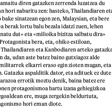
r amaitu diren gatazken zerrenda luzatzea du
an hori nabaritu zen: hasteko, Thailandiaren et
bake sinatzean egon zen, Malaysian, eta bere
a berak lortu balu bezala idatzi zuen, lehen
natu dut» eta «milioika bizitza salbatu dira»
Protagonista bera, eta, ohiko estiloan,
. Thailandiaren eta Kanbodiaren arteko gatazk
n da, udan aste batez baino gutxiagoz alde
militarrek elkarri eraso egin zioten mugan, eta
n. Gatazka aspalditik dator, eta adituek ez dute
 arazoa errotik moztu denik, baina batez ere
nen protagonismoa hartu izana gehiegizkoa
hegoaldean ere, muga zergekin beldurtuta,
agonismo hori eman diote.