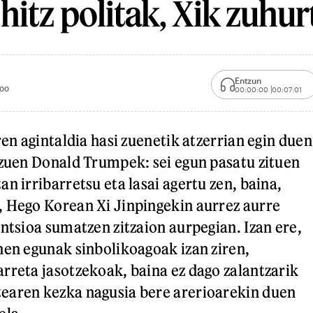
itz politak, Xik zuhur
Entzun
:00
00:00:00
00:07:01
ren agintaldia hasi zuenetik atzerrian egin duen
 zuen Donald Trumpek: sei egun pasatu zituen
n irribarretsu eta lasai agertu zen, baina,
 Hego Korean Xi Jinpingekin aurrez aurre
entsioa sumatzen zitzaion aurpegian. Izan ere,
hen egunak sinbolikoagoak izan ziren,
rreta jasotzekoak, baina ez dago zalantzarik
earen kezka nagusia bere arerioarekin duen