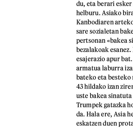
du, eta berari eske
helburu. Asiako bir
Kanbodiaren arteko 
sare sozialetan bake
pertsonan «bakea si
bezalakoak esanez. 
esajerazio apur bat
armatua laburra iza
bateko eta besteko 
43 hildako izan zire
uste bakea sinatuta
Trumpek gatazka ho
da. Hala ere, Asia 
eskatzen duen prot