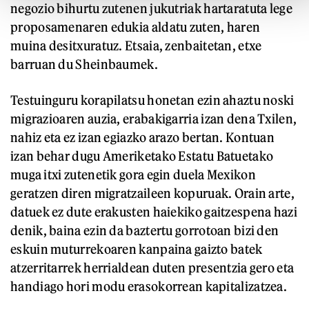
negozio bihurtu zutenen jukutriak hartaratuta lege
proposamenaren edukia aldatu zuten, haren
muina desitxuratuz. Etsaia, zenbaitetan, etxe
barruan du Sheinbaumek.
Testuinguru korapilatsu honetan ezin ahaztu noski
migrazioaren auzia, erabakigarria izan dena Txilen,
nahiz eta ez izan egiazko arazo bertan. Kontuan
izan behar dugu Ameriketako Estatu Batuetako
muga itxi zutenetik gora egin duela Mexikon
geratzen diren migratzaileen kopuruak. Orain arte,
datuek ez dute erakusten haiekiko gaitzespena hazi
denik, baina ezin da baztertu gorrotoan bizi den
eskuin muturrekoaren kanpaina gaizto batek
atzerritarrek herrialdean duten presentzia gero eta
handiago hori modu erasokorrean kapitalizatzea.