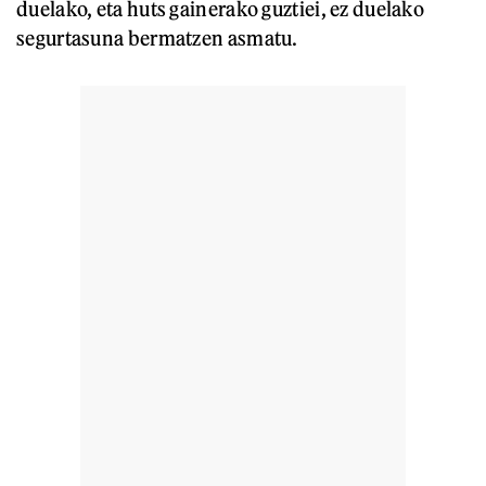
duelako, eta huts gainerako guztiei, ez duelako
segurtasuna bermatzen asmatu.