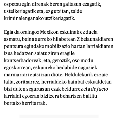
ospetsu egin direnak beren gaitasun ezagatik,
ustelkeriagatik eta, ez gutxitan, talde
kriminalenganako utzikeriagatik.
Egia da oraingoz Mexikon eskuinak ez duela
asmatu, baina aurreko hilabetean Z belaunaldiaren
pentsura egindako mobilizazio hartan larrialdiaren
izua hedatzen saiatu ziren eragile
kontserbadoreak, eta, geroztik, oso modu
egoskorrean, eskuineko hedabide nagusiek
marmarrari eutsi izan diote. Heldulekurik ez zaie
falta, zoritxarrez, herrialdeko hainbat eskualdetan
bizi duten segurtasun ezak beldurrez eta
de facto
larrialdi egoeran bizitzera behartzen baititu
bertako herritarrak.