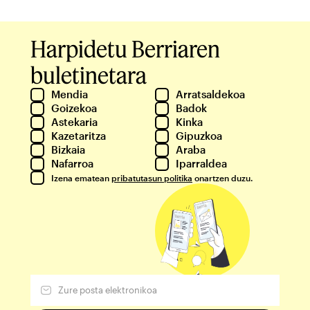
Harpidetu Berriaren
buletinetara
Mendia
Arratsaldekoa
Goizekoa
Badok
Astekaria
Kinka
Kazetaritza
Gipuzkoa
Bizkaia
Araba
Nafarroa
Iparraldea
Izena ematean
pribatutasun politika
onartzen duzu.