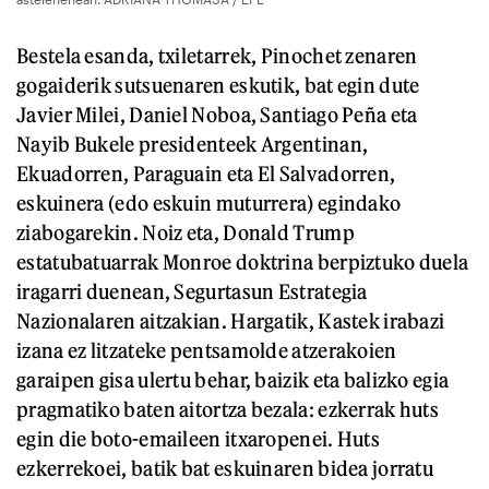
Bestela esanda, txiletarrek, Pinochet zenaren
gogaiderik sutsuenaren eskutik, bat egin dute
Javier Milei, Daniel Noboa, Santiago Peña eta
Nayib Bukele presidenteek Argentinan,
Ekuadorren, Paraguain eta El Salvadorren,
eskuinera (edo eskuin muturrera) egindako
ziabogarekin. Noiz eta, Donald Trump
estatubatuarrak Monroe doktrina berpiztuko duela
iragarri duenean, Segurtasun Estrategia
Nazionalaren aitzakian. Hargatik, Kastek irabazi
izana ez litzateke pentsamolde atzerakoien
garaipen gisa ulertu behar, baizik eta balizko egia
pragmatiko baten aitortza bezala: ezkerrak huts
egin die boto-emaileen itxaropenei. Huts
ezkerrekoei, batik bat eskuinaren bidea jorratu