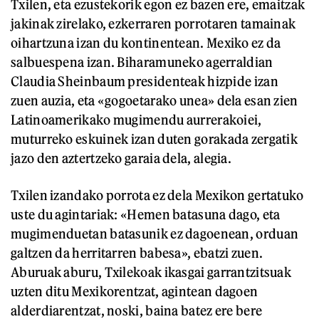
Txilen, eta ezustekorik egon ez bazen ere, emaitzak
jakinak zirelako, ezkerraren porrotaren tamainak
oihartzuna izan du kontinentean. Mexiko ez da
salbuespena izan. Biharamuneko agerraldian
Claudia Sheinbaum presidenteak hizpide izan
zuen auzia, eta «gogoetarako unea» dela esan zien
Latinoamerikako mugimendu aurrerakoiei,
muturreko eskuinek izan duten gorakada zergatik
jazo den aztertzeko garaia dela, alegia.
Txilen izandako porrota ez dela Mexikon gertatuko
uste du agintariak: «Hemen batasuna dago, eta
mugimenduetan batasunik ez dagoenean, orduan
galtzen da herritarren babesa», ebatzi zuen.
Aburuak aburu, Txilekoak ikasgai garrantzitsuak
uzten ditu Mexikorentzat, agintean dagoen
alderdiarentzat, noski, baina batez ere bere