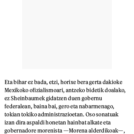
Eta bihar ez bada, etzi, horixe bera gerta dakioke
Mexikoko ofizialismoari, antzeko bidetik doalako,
ez Sheinbaumek gidatzen duen gobernu
federalean, baina bai, gero eta nabarmenago,
tokian tokiko administrazioetan. Oso sonatuak
izan dira aspaldi honetan hainbat alkate eta
gobernadore morenista —Morena alderdikoak—,