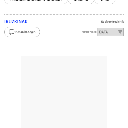
IRUZKINAK
Ez dago iruzkinik
Iruzkin bat egin
ORDENATU