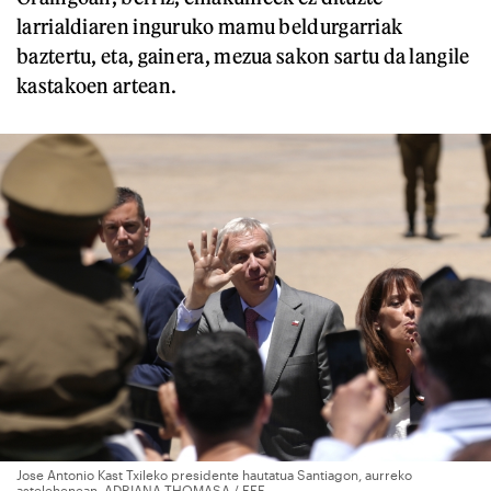
larrialdiaren inguruko mamu beldurgarriak
baztertu, eta, gainera, mezua sakon sartu da langile
kastakoen artean.
Jose Antonio Kast Txileko presidente hautatua Santiagon, aurreko
astelehenean. ADRIANA THOMASA / EFE