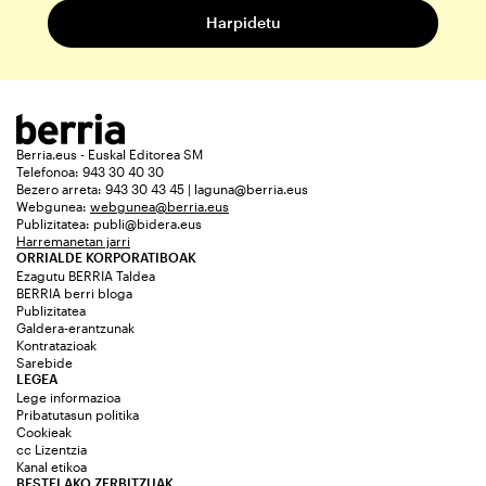
Berria.eus - Euskal Editorea SM
Telefonoa: 943 30 40 30
Bezero arreta: 943 30 43 45 | laguna@berria.eus
Webgunea:
webgunea@berria.eus
Publizitatea:
publi@bidera.eus
Harremanetan jarri
ORRIALDE KORPORATIBOAK
Ezagutu BERRIA Taldea
BERRIA berri bloga
Publizitatea
Galdera-erantzunak
Kontratazioak
Sarebide
LEGEA
Lege informazioa
Pribatutasun politika
Cookieak
cc Lizentzia
Kanal etikoa
BESTELAKO ZERBITZUAK