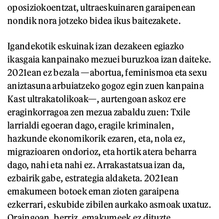
oposiziokoentzat, ultraeskuinaren garaipenean
nondik nora jotzeko bidea ikus baitezakete.
Igandekotik eskuinak izan dezakeen egiazko
ikasgaia kanpainako mezuei buruzkoa izan daiteke.
2021ean ez bezala —abortua, feminismoa eta sexu
aniztasuna arbuiatzeko gogoz egin zuen kanpaina
Kast ultrakatolikoak—, aurtengoan askoz ere
eraginkorragoa zen mezua zabaldu zuen: Txile
larrialdi egoeran dago, eragile kriminalen,
hazkunde ekonomikorik ezaren, eta, nola ez,
migrazioaren ondorioz, eta hortik atera beharra
dago, nahi eta nahi ez. Arrakastatsua izan da,
ezbairik gabe, estrategia aldaketa. 2021ean
emakumeen botoek eman zioten garaipena
ezkerrari, eskubide zibilen aurkako asmoak uxatuz.
Oraingoan, berriz, emakumeek ez dituzte