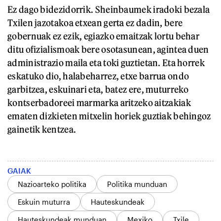
Ez dago bidezidorrik. Sheinbaumek iradoki bezala
Txilen jazotakoa etxean gerta ez dadin, bere
gobernuak ez ezik, egiazko emaitzak lortu behar
ditu ofizialismoak bere osotasunean, agintea duen
administrazio maila eta toki guztietan. Eta horrek
eskatuko dio, halabeharrez, etxe barrua ondo
garbitzea, eskuinari eta, batez ere, muturreko
kontserbadoreei marmarka aritzeko aitzakiak
ematen dizkieten mitxelin horiek guztiak behingoz
gainetik kentzea.
GAIAK
Nazioarteko politika
Politika munduan
Eskuin muturra
Hauteskundeak
Hauteskundeak munduan
Mexiko
Txile