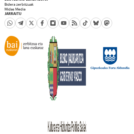
Bidera zerbitzuak
Midas Media
JARRAITU