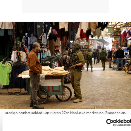
Israelgo hainbat soldadu apirilaren 27an Nablusko merkatuan, Zisjordanian.
ALAA BADARNEH / EFE