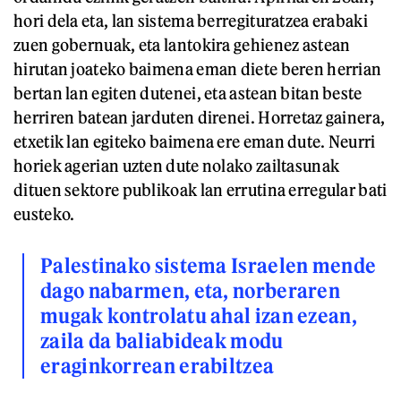
hori dela eta, lan sistema berregituratzea erabaki
zuen gobernuak, eta lantokira gehienez astean
hirutan joateko baimena eman diete beren herrian
bertan lan egiten dutenei, eta astean bitan beste
herriren batean jarduten direnei. Horretaz gainera,
etxetik lan egiteko baimena ere eman dute. Neurri
horiek agerian uzten dute nolako zailtasunak
dituen sektore publikoak lan errutina erregular bati
eusteko.
Palestinako sistema Israelen mende
dago nabarmen, eta, norberaren
mugak kontrolatu ahal izan ezean,
zaila da baliabideak modu
eraginkorrean erabiltzea