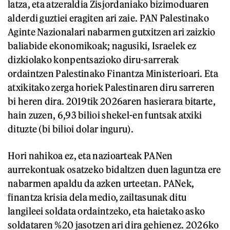
latza, eta atzeraldia Zisjordaniako bizimoduaren
alderdi guztiei eragiten ari zaie. PAN Palestinako
Aginte Nazionalari nabarmen gutxitzen ari zaizkio
baliabide ekonomikoak; nagusiki, Israelek ez
dizkiolako konpentsazioko diru-sarrerak
ordaintzen Palestinako Finantza Ministerioari. Eta
atxikitako zerga horiek Palestinaren diru sarreren
bi heren dira. 2019tik 2026aren hasierara bitarte,
hain zuzen, 6,93 bilioi shekel-en funtsak atxiki
dituzte (bi bilioi dolar inguru).
Hori nahikoa ez, eta nazioarteak PANen
aurrekontuak osatzeko bidaltzen duen laguntza ere
nabarmen apaldu da azken urteetan. PANek,
finantza krisia dela medio, zailtasunak ditu
langileei soldata ordaintzeko, eta haietako asko
soldataren %20 jasotzen ari dira gehienez. 2026ko