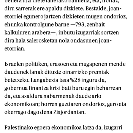
behera utzi diete lanerako baimena, eta, hortaz,
diru sarrerak ere apaldu dizkiete. Bestalde, joan-
etorriei egunero jartzen dizkieten mugen ondorioz,
ehunka kontrolgune barne —793, zenbait
kalkuluren arabera—, inbutu izugarriak sortzen
dira hala salerosketan nola ondasunen joan-
etorrian.
Israelen politiken, erasoen eta mugapenen mende
daudenek lanak dituzte oinarrizko premiak
betetzeko. Langabezia tasa %28 inguru da,
gobernua finantza krisi bati buru egin beharrean
da, eta asaldura nabarmenak daude arlo
ekonomikoan; horren guztiaren ondorioz, gero eta
okerrago dago dena Zisjordanian.
Palestinako egoera ekonomikoa latza da, izugarri