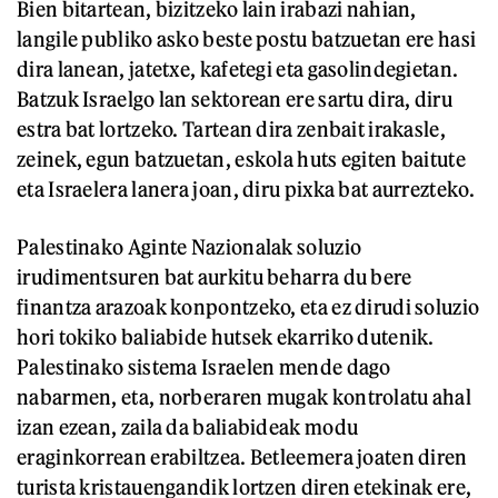
Bien bitartean, bizitzeko lain irabazi nahian,
langile publiko asko beste postu batzuetan ere hasi
dira lanean, jatetxe, kafetegi eta gasolindegietan.
Batzuk Israelgo lan sektorean ere sartu dira, diru
estra bat lortzeko. Tartean dira zenbait irakasle,
zeinek, egun batzuetan, eskola huts egiten baitute
eta Israelera lanera joan, diru pixka bat aurrezteko.
Palestinako Aginte Nazionalak soluzio
irudimentsuren bat aurkitu beharra du bere
finantza arazoak konpontzeko, eta ez dirudi soluzio
hori tokiko baliabide hutsek ekarriko dutenik.
Palestinako sistema Israelen mende dago
nabarmen, eta, norberaren mugak kontrolatu ahal
izan ezean, zaila da baliabideak modu
eraginkorrean erabiltzea. Betleemera joaten diren
turista kristauengandik lortzen diren etekinak ere,