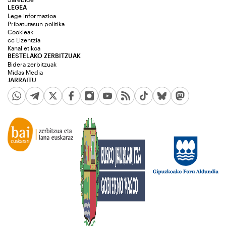
LEGEA
Lege informazioa
Pribatutasun politika
Cookieak
cc Lizentzia
Kanal etikoa
BESTELAKO ZERBITZUAK
Bidera zerbitzuak
Midas Media
JARRAITU