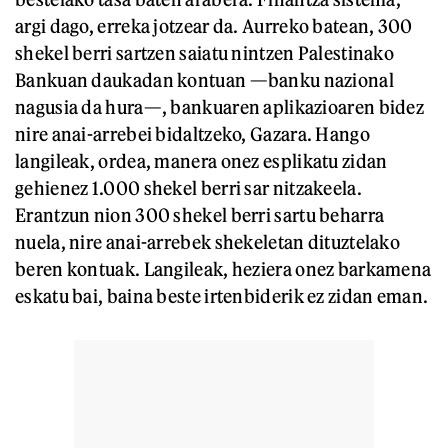
argi dago, erreka jotzear da. Aurreko batean, 300
shekel berri sartzen saiatu nintzen Palestinako
Bankuan daukadan kontuan —banku nazional
nagusia da hura—, bankuaren aplikazioaren bidez
nire anai-arrebei bidaltzeko, Gazara. Hango
langileak, ordea, manera onez esplikatu zidan
gehienez 1.000 shekel berri sar nitzakeela.
Erantzun nion 300 shekel berri sartu beharra
nuela, nire anai-arrebek shekeletan dituztelako
beren kontuak. Langileak, heziera onez barkamena
eskatu bai, baina beste irtenbiderik ez zidan eman.