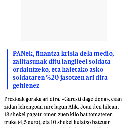
PANek, finantza krisia dela medio,
zailtasunak ditu langileei soldata
ordaintzeko, eta haietako asko
soldataren %20 jasotzen ari dira
gehienez
Prezioak goraka ari dira. «Garesti dago dena», esan
zidan lehengoan nire lagun Alik. Joan den hilean,
18 shekel pagatu omen zuen kilo bat tomateren
truke (4,5 euro), eta 10 shekel kuiatxo batzuen