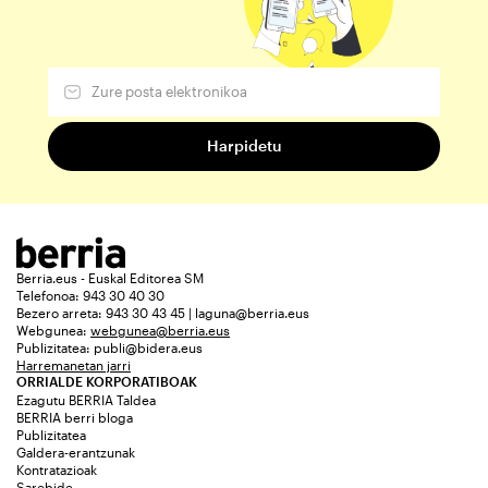
Berria.eus - Euskal Editorea SM
Telefonoa: 943 30 40 30
Bezero arreta: 943 30 43 45 | laguna@berria.eus
Webgunea:
webgunea@berria.eus
Publizitatea:
publi@bidera.eus
Harremanetan jarri
ORRIALDE KORPORATIBOAK
Ezagutu BERRIA Taldea
BERRIA berri bloga
Publizitatea
Galdera-erantzunak
Kontratazioak
Sarebide