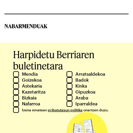
NABARMENDUAK
Harpidetu Berriaren
buletinetara
Mendia
Arratsaldekoa
Goizekoa
Badok
Astekaria
Kinka
Kazetaritza
Gipuzkoa
Bizkaia
Araba
Nafarroa
Iparraldea
Izena ematean
pribatutasun politika
onartzen duzu.