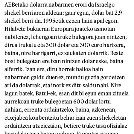
AEBetako dolarra nabarmen erori da Israelgo
shekel berriaren aldean: gaur egun, dolar bat 2,9
shekel berri da. 1995etik ez zen hain apal egon.
Hilabete bukaeran Europara joateko asmotan
nabilenez, lehengoan truke bulegora joan nintzen,
dirua trukatu eta 300 dolar eta 300 euro hartzera,
baina, nire harrigarri, ez zeukaten dolarrik. Beste
bost bulegotan ere izan nintzen dolar eske, baina
alferrik. Izan ere, diru horrek balioa hain
nabarmen galdu duenez, mundu guztia gordetzen
ari da dolarrak, eta inork ez ditu saldu nahi. Nire
lagun batek, Batul-ek, esan dit bi egun eman zituela
aurrekoan truke bulegoetan 600 dolar lortu
nahian, errenta ordaintzeko, baina, azkenean,
etxejabea konbentzitu behar izan zuen shekeletan
ordaintzen utz ziezaion, betiere truke tasa ofizialaz
bestelako tasa baten arabera. Finantza sistema,