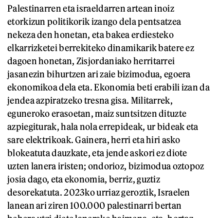
Palestinarren eta israeldarren artean inoiz
etorkizun politikorik izango dela pentsatzea
nekeza den honetan, eta bakea erdiesteko
elkarrizketei berrekiteko dinamikarik batere ez
dagoen honetan, Zisjordaniako herritarrei
jasanezin bihurtzen ari zaie bizimodua, egoera
ekonomikoa dela eta. Ekonomia beti erabili izan da
jendea azpiratzeko tresna gisa. Militarrek,
eguneroko erasoetan, maiz suntsitzen dituzte
azpiegiturak, hala nola errepideak, ur bideak eta
sare elektrikoak. Gainera, herri eta hiri asko
blokeatuta dauzkate, eta jende askori ez diote
uzten lanera iristen; ondorioz, bizimodua oztopoz
josia dago, eta ekonomia, berriz, guztiz
desorekatuta. 2023ko urriaz geroztik, Israelen
lanean ari ziren 100.000 palestinarri bertan