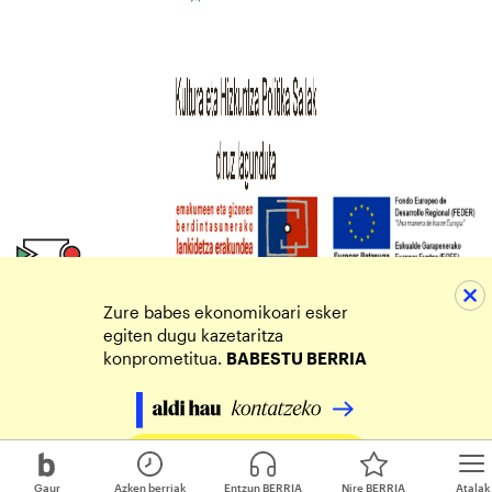
Zure babes ekonomikoari esker
egiten dugu kazetaritza
konprometitua.
BABESTU BERRIA
Egin zure ekarpena
Gaur
Azken berriak
Entzun BERRIA
Nire BERRIA
Atalak