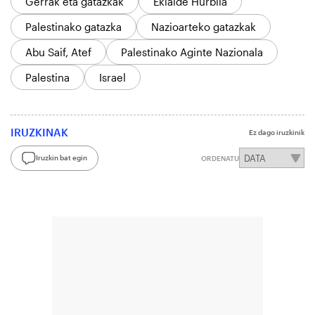
Gerrak eta gatazkak
Ekialde Hurbila
Palestinako gatazka
Nazioarteko gatazkak
Abu Saif, Atef
Palestinako Aginte Nazionala
Palestina
Israel
IRUZKINAK
Ez dago iruzkinik
Iruzkin bat egin
ORDENATU