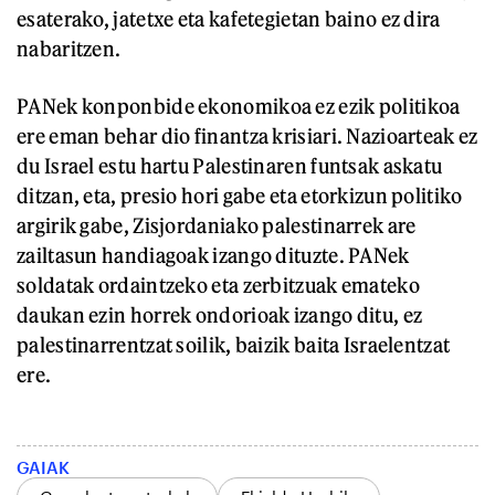
esaterako, jatetxe eta kafetegietan baino ez dira
nabaritzen.
PANek konponbide ekonomikoa ez ezik politikoa
ere eman behar dio finantza krisiari. Nazioarteak ez
du Israel estu hartu Palestinaren funtsak askatu
ditzan, eta, presio hori gabe eta etorkizun politiko
argirik gabe, Zisjordaniako palestinarrek are
zailtasun handiagoak izango dituzte. PANek
soldatak ordaintzeko eta zerbitzuak emateko
daukan ezin horrek ondorioak izango ditu, ez
palestinarrentzat soilik, baizik baita Israelentzat
ere.
GAIAK