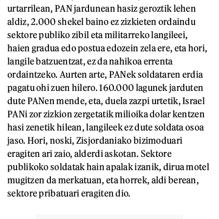
urtarrilean, PAN jardunean hasiz geroztik lehen
aldiz, 2.000 shekel baino ez zizkieten ordaindu
sektore publiko zibil eta militarreko langileei,
haien gradua edo postua edozein zela ere, eta hori,
langile batzuentzat, ez da nahikoa errenta
ordaintzeko. Aurten arte, PANek soldataren erdia
pagatu ohi zuen hilero. 160.000 lagunek jarduten
dute PANen mende, eta, duela zazpi urtetik, Israel
PANi zor zizkion zergetatik milioika dolar kentzen
hasi zenetik hilean, langileek ez dute soldata osoa
jaso. Hori, noski, Zisjordaniako bizimoduari
eragiten ari zaio, alderdi askotan. Sektore
publikoko soldatak hain apalak izanik, dirua motel
mugitzen da merkatuan, eta horrek, aldi berean,
sektore pribatuari eragiten dio.