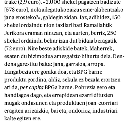
truke (2,9 euro). «2.000 shekel pagatzen badizute
[578 euro], nola ailegatuko zaizu seme-alabentzako
jana erosteko?», galdegin zidan. Iaz, adibidez, 150
shekel ordaindu nion taxilari bati Ramallahtik
Jerikora eraman nintzan, eta aurten, berriz, 250
shekel ordaindu behar izan dut bidaia beragatik
(72 euro). Nire beste adiskide batek, Maherrek,
esaten du bizimodua amesgaizto bihurtu dela. Den-
dena garestitu baita: jana, garraioa, arropa.
Langabezia ere goraka doa, eta BPG barne
produktu gordina, aldiz, sekula ez bezala erortzen
ari da,
per capita
BPGa barne. Pobrezia gero eta
handiagoa dago, eta errepidean ezarri dituzten
mugak ondasunen eta produktuen joan-etorriari
eragiten ari zaizkio, bai eta, ondorioz, industriari
kalte egiten ere.