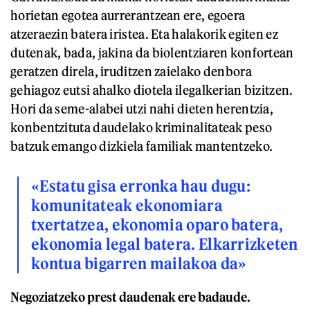
horietan egotea aurrerantzean ere, egoera
atzeraezin batera iristea. Eta halakorik egiten ez
dutenak, bada, jakina da biolentziaren konfortean
geratzen direla, iruditzen zaielako denbora
gehiagoz eutsi ahalko diotela ilegalkerian bizitzen.
Hori da seme-alabei utzi nahi dieten herentzia,
konbentzituta daudelako kriminalitateak peso
batzuk emango dizkiela familiak mantentzeko.
«Estatu gisa erronka hau dugu:
komunitateak ekonomiara
txertatzea, ekonomia oparo batera,
ekonomia legal batera. Elkarrizketen
kontua bigarren mailakoa da»
Negoziatzeko prest daudenak ere badaude.