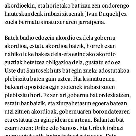
akordioekin, eta horietako bat izan zen ondorengo
hauteskundeak irabazi zituenak [Ivan Duquek] ez
zuela bermatu sinatu zenaren jarraipena.
Batek badio edozein akordio ez dela gobernu
akordioa, estatu akordioa baizik, horrek esan
nahiko luke bakea dela-eta egindako akordio
guztiak betetzea obligazioa dela, gustatu edo ez.
Uste dut Santosek huts bat egin zuela: adostutakoa
plebiszitu baten gain uztea. Hark sinatu zuen
bakeari oposizioa egin ziotenek irabazi zuten
plebiszitu hori. Ez zen ari gobernu bat ordezkatzen,
estatu bat baizik, eta ziurgabetasun egoera batean
utzi zituen akordioak, gobernuaren borondatearen
eta estatuaren aginpidearen artean. Balantza bat
ezarri zuen: Uribe edo Santos. Eta Uribek irabazi
zuen; gutxigatik, baina irabazi egin zuen. Egin