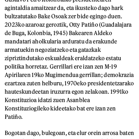
agintaldia amaitzear da, eta ikusteko dago hark
bultzatutako Bake Osoak zer bide egingo duen.
2023ko azaroaz geroztik, Otty Patiño (Guadalajara
de Buga, Kolonbia, 1945) Bakearen Aldeko
mandatari aholkularia arduratu da erakunde
armatuekin negoziatzeko eta gatazkak
zipriztindutako eskualdeak eraldatzeko estatu
politika horretaz. Gerrillari ere izan zen M-19
Apirilaren 19ko Mugimendua gerrillan; demokrazia
ezartzea zuten helburu, 1970eko presidentetzarako
hauteskundeetan iruzurra egon zelakoan. 1991ko
Konstituzioa idatzi zuen Asanblea
Konstituziogileko kideetako bat ere izan zen
Patiño.
Bogotan dago, bulegoan, eta elur orein arrosa baten