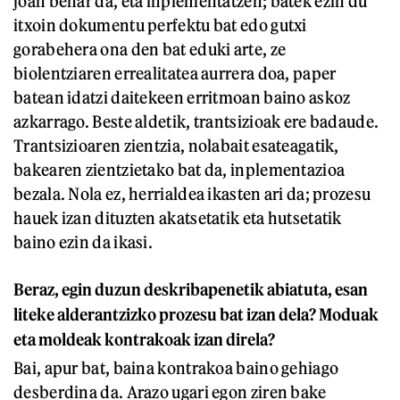
joan behar da, eta inplementatzen; batek ezin du
itxoin dokumentu perfektu bat edo gutxi
gorabehera ona den bat eduki arte, ze
biolentziaren errealitatea aurrera doa, paper
batean idatzi daitekeen erritmoan baino askoz
azkarrago. Beste aldetik, trantsizioak ere badaude.
Trantsizioaren zientzia, nolabait esateagatik,
bakearen zientzietako bat da, inplementazioa
bezala. Nola ez, herrialdea ikasten ari da; prozesu
hauek izan dituzten akatsetatik eta hutsetatik
baino ezin da ikasi.
Beraz, egin duzun deskribapenetik abiatuta, esan
liteke alderantzizko prozesu bat izan dela? Moduak
eta moldeak kontrakoak izan direla?
Bai, apur bat, baina kontrakoa baino gehiago
desberdina da. Arazo ugari egon ziren bake