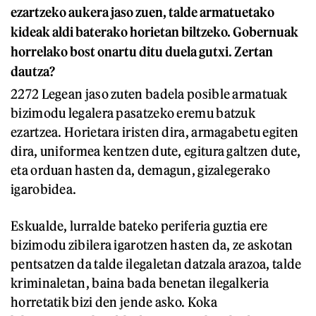
ezartzeko aukera jaso zuen, talde armatuetako
kideak aldi baterako horietan biltzeko. Gobernuak
horrelako bost onartu ditu duela gutxi. Zertan
dautza?
2272 Legean jaso zuten badela posible armatuak
bizimodu legalera pasatzeko eremu batzuk
ezartzea. Horietara iristen dira, armagabetu egiten
dira, uniformea kentzen dute, egitura galtzen dute,
eta orduan hasten da, demagun, gizalegerako
igarobidea.
Eskualde, lurralde bateko periferia guztia ere
bizimodu zibilera igarotzen hasten da, ze askotan
pentsatzen da talde ilegaletan datzala arazoa, talde
kriminaletan, baina bada benetan ilegalkeria
horretatik bizi den jende asko. Koka