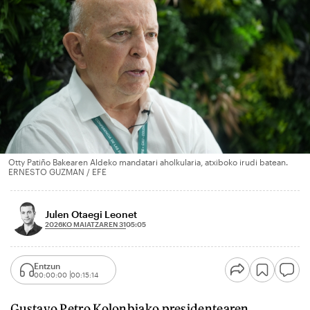
Otty Patiño Bakearen Aldeko mandatari aholkularia, atxiboko irudi batean.
ERNESTO GUZMAN / EFE
Julen Otaegi Leonet
2026KO MAIATZAREN 31
05:05
Entzun
00:00:00
00:15:14
Gustavo Petro Kolonbiako presidentearen