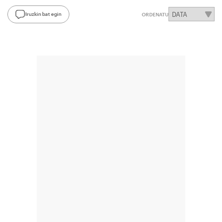
Iruzkin bat egin
ORDENATU