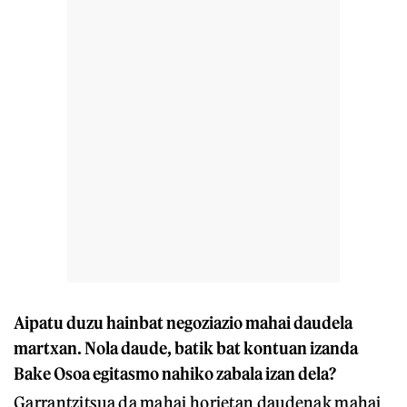
Aipatu duzu hainbat negoziazio mahai daudela
martxan. Nola daude, batik bat kontuan izanda
Bake Osoa egitasmo nahiko zabala izan dela?
Garrantzitsua da mahai horietan daudenak mahai