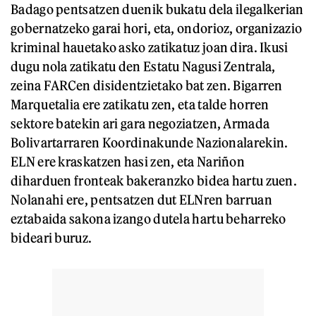
Badago pentsatzen duenik bukatu dela ilegalkerian
gobernatzeko garai hori, eta, ondorioz, organizazio
kriminal hauetako asko zatikatuz joan dira. Ikusi
dugu nola zatikatu den Estatu Nagusi Zentrala,
zeina FARCen disidentzietako bat zen. Bigarren
Marquetalia ere zatikatu zen, eta talde horren
sektore batekin ari gara negoziatzen, Armada
Bolivartarraren Koordinakunde Nazionalarekin.
ELN ere kraskatzen hasi zen, eta Nariñon
diharduen fronteak bakeranzko bidea hartu zuen.
Nolanahi ere, pentsatzen dut ELNren barruan
eztabaida sakona izango dutela hartu beharreko
bideari buruz.