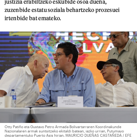
justizia erabiltzeko eskubide osoa duena,
zuzenbide estatu soziala behartzeko prozesuei
irtenbide bat emateko.
Otty Patiño eta Gustavo Petro Armada Bolivartarraren Koordinakunde
Nazionalaren armak suntsitzeko ekitaldi batean, iazko urrian, Putumayo
departamentuko Puerto Asis hirian. MAURICIO DUEÑAS CASTAÑEDA / EFE