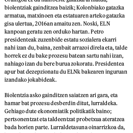
biolentziak gainditzea baizik; Kolonbiako gatazka
armatua, matxinoen eta estatuaren arteko gatazka
gisa ulertua, 2016an amaitu zen. Noski, ELN
kanpoan geratu zen orduko hartan. Petro
presidenteak zuzenbide estatu sozialera ekarri
nahi izan du, baina, zenbait arrazoi direla eta, talde
horrek ez du bake prozesu batean sartu nahi izan,
nahiago izan du bere burua zokoratu. Presidentea
apur bat dezepzionatu du ELNk bakearen inguruan
izandako jokabideak.
Biolentzia asko gainditzen saiatzen ari gara, eta
hamar bat prozesu desberdin ditut, lurraldeka.
Gehiago dute ekonomiatik politikatik baino;
pertsonentzat eta taldeentzat probetxua ateratzea
bada horien parte. Lurraldetasuna oinarrizkoa da,