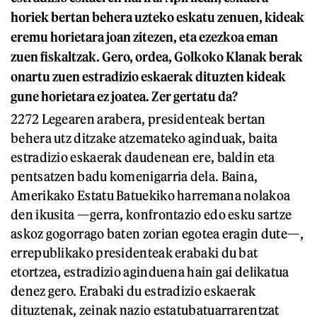
horiek bertan behera uzteko
eskatu zenuen
, kideak
eremu
horietara joan zitezen, eta ezezkoa eman
zuen fiskaltzak
. Gero, ordea, Golkoko Klanak berak
onartu zuen estradizio eskaerak dituzten kideak
gune horietara ez joatea. Zer gertatu da?
2272 Legearen arabera, presidenteak bertan
behera utz ditzake atzemateko aginduak, baita
estradizio eskaerak daudenean ere, baldin eta
pentsatzen badu komenigarria dela. Baina,
Amerikako Estatu Batuekiko harremana nolakoa
den ikusita —gerra, konfrontazio edo esku sartze
askoz gogorrago baten zorian egotea eragin dute—,
errepublikako presidenteak erabaki du bat
etortzea, estradizio aginduena hain gai delikatua
denez gero. Erabaki du estradizio eskaerak
dituztenak, zeinak nazio estatubatuarrarentzat