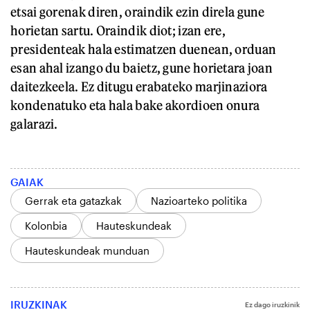
etsai gorenak diren, oraindik ezin direla gune
horietan sartu. Oraindik diot; izan ere,
presidenteak hala estimatzen duenean, orduan
esan ahal izango du baietz, gune horietara joan
daitezkeela. Ez ditugu erabateko marjinaziora
kondenatuko eta hala bake akordioen onura
galarazi.
GAIAK
Gerrak eta gatazkak
Nazioarteko politika
Kolonbia
Hauteskundeak
Hauteskundeak munduan
IRUZKINAK
Ez dago iruzkinik