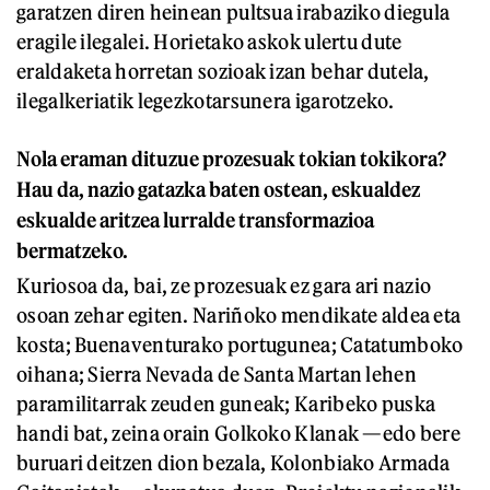
garatzen diren heinean pultsua irabaziko diegula
eragile ilegalei. Horietako askok ulertu dute
eraldaketa horretan sozioak izan behar dutela,
ilegalkeriatik legezkotarsunera igarotzeko.
N
ola eraman dituzue prozesuak tokian tokikora?
Hau da, n
azio gatazka baten ostean, eskualdez
eskualde aritzea lurralde transformazioa
bermatzeko.
Kuriosoa da, bai, ze prozesuak ez gara ari nazio
osoan zehar egiten. Nariñoko mendikate aldea eta
kosta; Buenaventurako portugunea; Catatumboko
oihana; Sierra Nevada de Santa Martan lehen
paramilitarrak zeuden guneak; Karibeko puska
handi bat, zeina orain Golkoko Klanak —edo bere
buruari deitzen dion bezala, Kolonbiako Armada