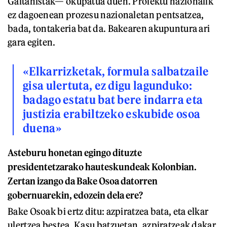
Gaitanistak— okupatua duen. Proiektu nazionalik
ez dagoenean prozesu nazionaletan pentsatzea,
bada, tontakeria bat da. Bakearen akupuntura ari
gara egiten.
«Elkarrizketak, formula salbatzaile
gisa ulertuta, ez digu lagunduko:
badago estatu bat bere indarra eta
justizia erabiltzeko eskubide osoa
duena»
Asteburu honetan egingo dituzte
presidentetzarako hauteskundeak Kolonbian.
Zertan izango da Bake Osoa datorren
gobernuarekin, edozein dela ere?
Bake Osoak bi ertz ditu: azpiratzea bata, eta elkar
ulertzea bestea. Kasu batzuetan, azpiratzeak dakar