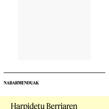
NABARMENDUAK
Harpidetu Berriaren