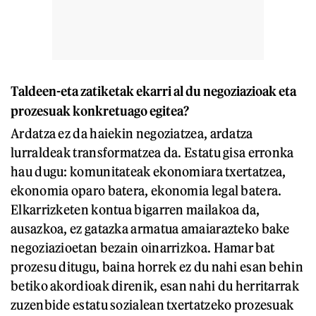
Taldeen-eta zatiketak ekarri al du negoziazioak eta
prozesuak konkretuago egitea?
Ardatza ez da haiekin negoziatzea, ardatza
lurraldeak transformatzea da. Estatu gisa erronka
hau dugu: komunitateak ekonomiara txertatzea,
ekonomia oparo batera, ekonomia legal batera.
Elkarrizketen kontua bigarren mailakoa da,
ausazkoa, ez gatazka armatua amaiarazteko bake
negoziazioetan bezain oinarrizkoa. Hamar bat
prozesu ditugu, baina horrek ez du nahi esan behin
betiko akordioak direnik, esan nahi du herritarrak
zuzenbide estatu sozialean txertatzeko prozesuak