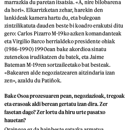
marrazkia du paretan itsatsia. «A, nire bilobarena
da hori». Elkarrizketan zehar, harekin den
lankideak kamera hartu du, eta bulegoan
zintzilikatuta dauden beste bi koadro erakutsi ditu
gero: Carlos Pizarro M-19ko azken komandanteak
eta Virgilio Barco herrialdeko presidente ohiak
(1986-1990) 1990ean bake akordioa sinatu
zutenekoa irudikatzen du batek, eta Jaime
Bateman M-19ren sortzaileetako bat besteak.
«Bakearen alde negoziatzearen aitzindaria izan
zen», azaldu du Patiñok.
Bake Osoa prozesuaren pean, negoziazioak, tregoak
eta erasoak aldi berean gertatu izan dira. Zer
fasetan dago? Zer lortu da hiru urte pasatxo
hauetan?
Oraingoa ez da hainbeste gatazka armatua,