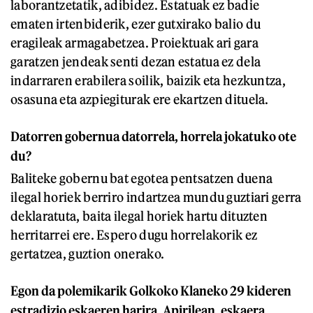
laborantzetatik, adibidez. Estatuak ez badie
ematen irtenbiderik, ezer gutxirako balio du
eragileak armagabetzea. Proiektuak ari gara
garatzen jendeak senti dezan estatua ez dela
indarraren erabilera soilik, baizik eta hezkuntza,
osasuna eta azpiegiturak ere ekartzen dituela.
Datorren gobernua datorrela, horrela jokatuko ote
du?
Baliteke gobernu bat egotea pentsatzen duena
ilegal horiek berriro indartzea mundu guztiari gerra
deklaratuta, baita ilegal horiek hartu dituzten
herritarrei ere. Espero dugu horrelakorik ez
gertatzea, guztion onerako.
E
gon da polemikarik Golkoko Klaneko 29 kideren
estradizio eskaeren harira. Apirilean,
eskaera