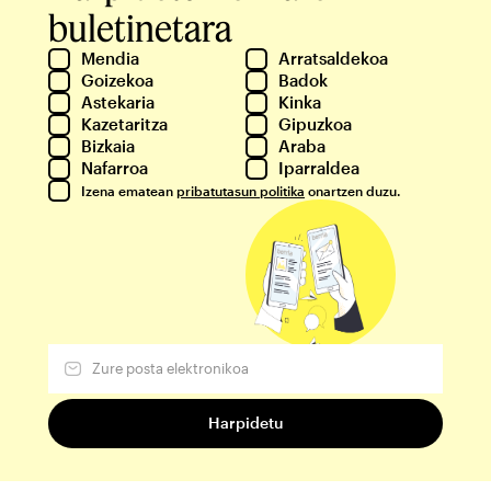
buletinetara
Mendia
Arratsaldekoa
Goizekoa
Badok
Astekaria
Kinka
Kazetaritza
Gipuzkoa
Bizkaia
Araba
Nafarroa
Iparraldea
Izena ematean
pribatutasun politika
onartzen duzu.