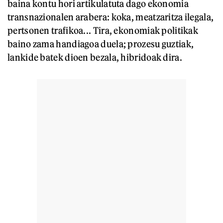
baina kontu hori artikulatuta dago ekonomia
transnazionalen arabera: koka, meatzaritza ilegala,
pertsonen trafikoa... Tira, ekonomiak politikak
baino zama handiagoa duela; prozesu guztiak,
lankide batek dioen bezala, hibridoak dira.