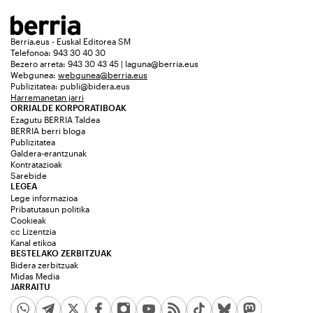
Berria.eus - Euskal Editorea SM
Telefonoa: 943 30 40 30
Bezero arreta: 943 30 43 45 | laguna@berria.eus
Webgunea:
webgunea@berria.eus
Publizitatea:
publi@bidera.eus
Harremanetan jarri
ORRIALDE KORPORATIBOAK
Ezagutu BERRIA Taldea
BERRIA berri bloga
Publizitatea
Galdera-erantzunak
Kontratazioak
Sarebide
LEGEA
Lege informazioa
Pribatutasun politika
Cookieak
cc Lizentzia
Kanal etikoa
BESTELAKO ZERBITZUAK
Bidera zerbitzuak
Midas Media
JARRAITU