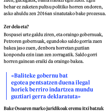
behar ez zuketen pultsu politiko horren ondoren,
asko ahuldu zen 2016an sinatutako bake prozesua.
Zer dela eta?
Bospasei urte galdu ziren, eta oraingo gobernuak,
Petroren gobernuak, egundoko saldo gorria zuen
bakea jaso zuen, denbora horretan guztian
konpondu ezin izan zen zorragatik. Saldo gorri
horren gainean eraiki da oraingo bakea.
«Baliteke gobernu bat
egotea pentsatzen duena ilegal
horiek berriro indartzea mundu
guztiari gerra deklaratuta»
Bake Osoaren marko juridikoak eremu itxi batzuk