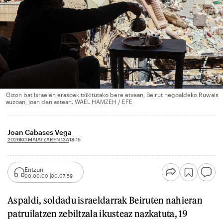
Gizon bat Israelen erasoek txikitutako bere etxean, Beirut hegoaldeko Ruwais
auzoan, joan den astean. WAEL HAMZEH / EFE
Joan Cabases Vega
2026KO MAIATZAREN 13A
18:15
Entzun
00:00:00
00:07:59
Aspaldi, soldadu israeldarrak Beiruten nahieran
patruilatzen zebiltzala ikusteaz nazkatuta, 19