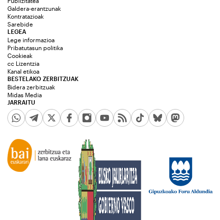
Publizitatea
Galdera-erantzunak
Kontratazioak
Sarebide
LEGEA
Lege informazioa
Pribatutasun politika
Cookieak
cc Lizentzia
Kanal etikoa
BESTELAKO ZERBITZUAK
Bidera zerbitzuak
Midas Media
JARRAITU