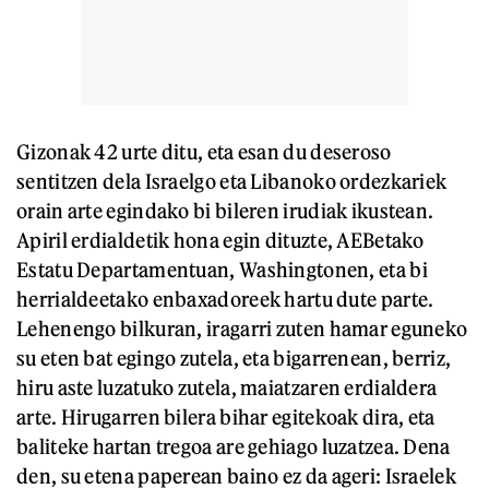
Gizonak 42 urte ditu, eta esan du deseroso
sentitzen dela Israelgo eta Libanoko ordezkariek
orain arte egindako bi bileren irudiak ikustean.
Apiril erdialdetik hona egin dituzte, AEBetako
Estatu Departamentuan, Washingtonen, eta bi
herrialdeetako enbaxadoreek hartu dute parte.
Lehenengo bilkuran, iragarri zuten hamar eguneko
su eten bat egingo zutela, eta bigarrenean, berriz,
hiru aste luzatuko zutela, maiatzaren erdialdera
arte. Hirugarren bilera bihar egitekoak dira, eta
baliteke hartan tregoa are gehiago luzatzea. Dena
den, su etena paperean baino ez da ageri: Israelek