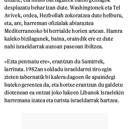
desplazatu behar izan dute. Washingtonek eta Tel
Avivek, ordea, Hezbollah zokoratzea dute helburu,
eta, are, harreman ofizialak abiaraztea
Mediterraneoko bi herrialde horien artean. Hamra
kaleko bizilagunek, baina, oraindik ere ez dute
nahi israeldarrak auzoan paseoan ibiltzea.
«Ezta pentsatu ere», erantzun du Samirrek,
larrituta. 1982an soldadu israeldarrei tiro egin
zieten tabernatik bi kalera dagoen ile apaindegi
bateko gerentea da, eta horixe erantzun du galdetu
diotenean ea ontzat joko lukeen Libanok Israelekin
harremana izatea eta turista israeldarrak hartzea.