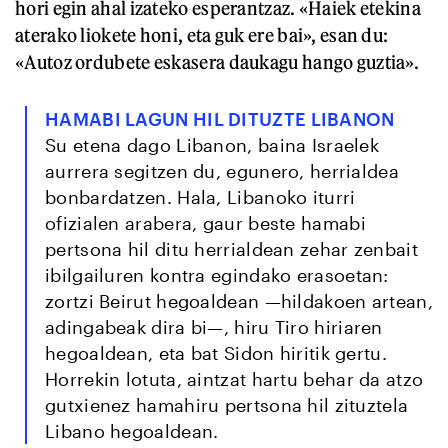
hori egin ahal izateko esperantzaz. «Haiek etekina
aterako liokete honi, eta guk ere bai», esan du:
«Autoz ordubete eskasera daukagu hango guztia».
HAMABI LAGUN HIL DITUZTE LIBANON
Su etena dago Libanon, baina Israelek
aurrera segitzen du, egunero, herrialdea
bonbardatzen. Hala, Libanoko iturri
ofizialen arabera, gaur beste hamabi
pertsona hil ditu herrialdean zehar zenbait
ibilgailuren kontra egindako erasoetan:
zortzi Beirut hegoaldean —hildakoen artean,
adingabeak dira bi—, hiru Tiro hiriaren
hegoaldean, eta bat Sidon hiritik gertu.
Horrekin lotuta, aintzat hartu behar da atzo
gutxienez hamahiru pertsona hil zituztela
Libano hegoaldean.