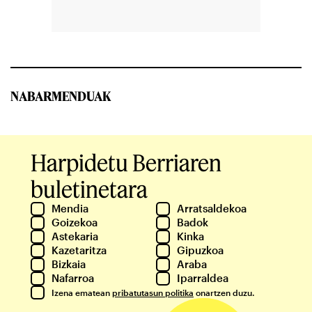
NABARMENDUAK
Harpidetu Berriaren
buletinetara
Mendia
Arratsaldekoa
Goizekoa
Badok
Astekaria
Kinka
Kazetaritza
Gipuzkoa
Bizkaia
Araba
Nafarroa
Iparraldea
Izena ematean
pribatutasun politika
onartzen duzu.