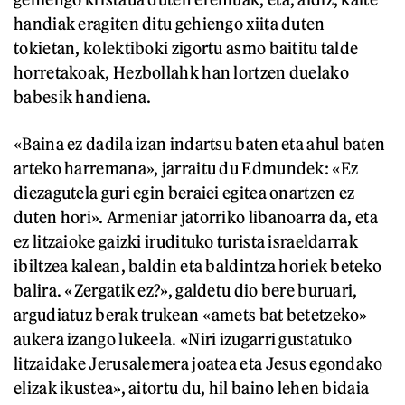
handiak eragiten ditu gehiengo xiita duten
tokietan, kolektiboki zigortu asmo baititu talde
horretakoak, Hezbollahk han lortzen duelako
babesik handiena.
«Baina ez dadila izan indartsu baten eta ahul baten
arteko harremana», jarraitu du Edmundek: «Ez
diezagutela guri egin beraiei egitea onartzen ez
duten hori». Armeniar jatorriko libanoarra da, eta
ez litzaioke gaizki irudituko turista israeldarrak
ibiltzea kalean, baldin eta baldintza horiek beteko
balira. «Zergatik ez?», galdetu dio bere buruari,
argudiatuz berak trukean «amets bat betetzeko»
aukera izango lukeela. «Niri izugarri gustatuko
litzaidake Jerusalemera joatea eta Jesus egondako
elizak ikustea», aitortu du, hil baino lehen bidaia