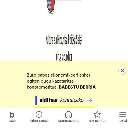
Zure babes ekonomikoari esker
egiten dugu kazetaritza
konprometitua.
BABESTU
BERRIA
Egin zure ekarpena
Gaur
Azken berriak
Entzun BERRIA
Nire BERRIA
Atalak