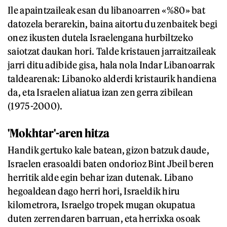
Ile apaintzaileak esan du libanoarren «%80» bat
datozela berarekin, baina aitortu du zenbaitek begi
onez ikusten dutela Israelengana hurbiltzeko
saiotzat daukan hori. Talde kristauen jarraitzaileak
jarri ditu adibide gisa, hala nola Indar Libanoarrak
taldearenak: Libanoko alderdi kristaurik handiena
da, eta Israelen aliatua izan zen gerra zibilean
(1975-2000).
'Mokhtar'-aren hitza
Handik gertuko kale batean, gizon batzuk daude,
Israelen erasoaldi baten ondorioz Bint Jbeil beren
herritik alde egin behar izan dutenak. Libano
hegoaldean dago herri hori, Israeldik hiru
kilometrora, Israelgo tropek mugan okupatua
duten zerrendaren barruan, eta herrixka osoak