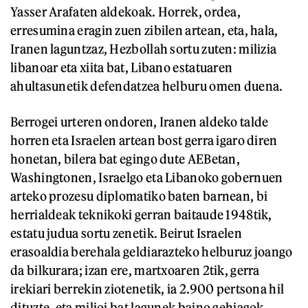
Yasser Arafaten aldekoak. Horrek, ordea,
erresumina eragin zuen zibilen artean, eta, hala,
Iranen laguntzaz, Hezbollah sortu zuten: milizia
libanoar eta xiita bat, Libano estatuaren
ahultasunetik defendatzea helburu omen duena.
Berrogei urteren ondoren, Iranen aldeko talde
horren eta Israelen artean bost gerra igaro diren
honetan, bilera bat egingo dute AEBetan,
Washingtonen, Israelgo eta Libanoko gobernuen
arteko prozesu diplomatiko baten barnean, bi
herrialdeak teknikoki gerran baitaude 1948tik,
estatu judua sortu zenetik. Beirut Israelen
erasoaldia berehala geldiarazteko helburuz joango
da bilkurara; izan ere, martxoaren 2tik, gerra
irekiari berrekin ziotenetik, ia 2.900 pertsona hil
dituzte, eta milioi bat lagunek baino gehiagok