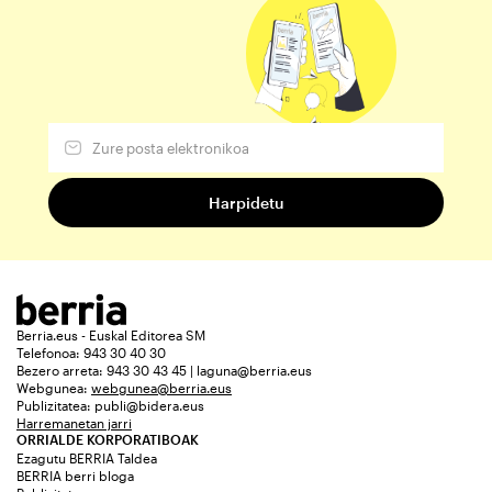
Berria.eus - Euskal Editorea SM
Telefonoa: 943 30 40 30
Bezero arreta: 943 30 43 45 | laguna@berria.eus
Webgunea:
webgunea@berria.eus
Publizitatea:
publi@bidera.eus
Harremanetan jarri
ORRIALDE KORPORATIBOAK
Ezagutu BERRIA Taldea
BERRIA berri bloga