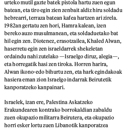
urteko mutil gazte batek pistola hartu zuen egun
batean, eta tiro egin zien zenbait aldiz hiru soldadu
hebrearri, terraza batean kafea hartzen ari zirela.
1982an gertatu zen hori, Hamra kalean, izen
bereko auzo musulmanean, eta soldaduetako bat
hil egin zen. Diotenez, erasotzailea, Khaled Alwan,
haserretu egin zen israeldarrek shekeletan
ordaindu nahi zutelako —Israelgo diruz, alegia—,
eta horregatik hasi zen tiroka. Horren harira,
Alwan ikono-edo bihurtu zen, eta hark egindakoak
hasiera eman zion Israelgo indarrak Beirutetik
kanporatzeko kanpainari.
Israelek, izan ere, Palestina Askatzeko
Erakundearen kontrako borrokaldian zabaldu
zuen okupazio militarra Beirutera, eta okupazio
horri esker lortu zuen Libanotik kanporatzea