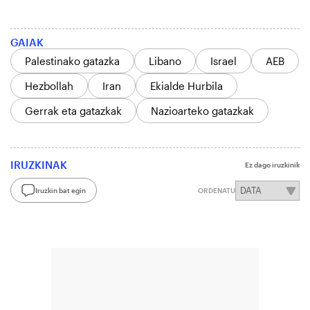
GAIAK
Palestinako gatazka
Libano
Israel
AEB
Hezbollah
Iran
Ekialde Hurbila
Gerrak eta gatazkak
Nazioarteko gatazkak
IRUZKINAK
Ez dago iruzkinik
Iruzkin bat egin
ORDENATU