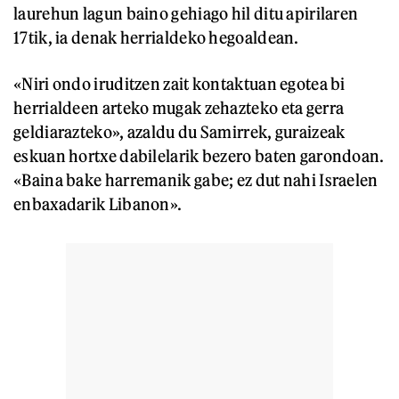
laurehun lagun baino gehiago hil ditu apirilaren
17tik, ia denak herrialdeko hegoaldean.
«Niri ondo iruditzen zait kontaktuan egotea bi
herrialdeen arteko mugak zehazteko eta gerra
geldiarazteko», azaldu du Samirrek, guraizeak
eskuan hortxe dabilelarik bezero baten garondoan.
«Baina bake harremanik gabe; ez dut nahi Israelen
enbaxadarik Libanon».