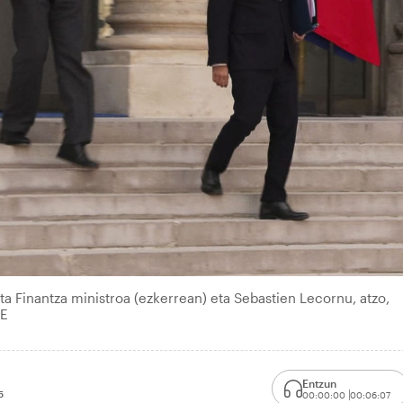
 Finantza ministroa (ezkerrean) eta Sebastien Lecornu, atzo,
FE
Entzun
5
00:00:00
00:06:07