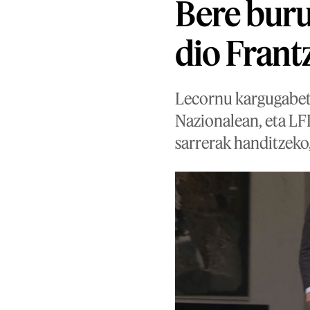
Bere buru
dio Frant
Lecornu kargugabet
Nazionalean, eta LFI
sarrerak handitzeko