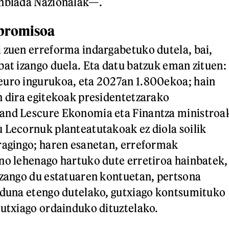
anblada Nazionalak—.
npromisoa
 zuen erreforma indargabetuko dutela, bai,
bat izango duela. Eta datu batzuk eman zituen:
euro ingurukoa, eta 2027an 1.800ekoa; hain
n dira egitekoak presidentetzarako
and Lescure Ekonomia eta Finantza ministroa
 Lecornuk planteatutakoak ez diola soilik
ragingo; haren esanetan, erreformak
no lehenago hartuko dute erretiroa hainbatek,
izango du estatuaren kontuetan, pertsona
rduna etengo dutelako, gutxiago kontsumituko
gutxiago ordainduko dituztelako.