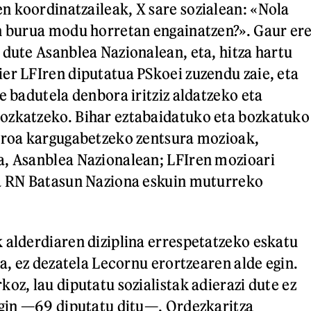
 koordinatzaileak, X sare sozialean: «Nola
n burua modu horretan engainatzen?». Gaur er
 dute Asanblea Nazionalean, eta, hitza hartu
er LFIren diputatua PSkoei zuzendu zaie, eta
e badutela denbora iritziz aldatzeko eta
ozkatzeko. Bihar eztabaidatuko eta bozkatuko
stroa kargugabetzeko zentsura mozioak,
a, Asanblea Nazionalean; LFIren mozioari
ta RN Batasun Naziona eskuin muturreko
 alderdiaren diziplina errespetatzeko eskatu
ia, ez dezatela Lecornu erortzearen alde egin.
oz, lau diputatu sozialistak adierazi dute ez
egin —69 diputatu ditu—. Ordezkaritza