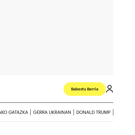
Babestu Berria
AKO GATAZKA
GERRA UKRAINAN
DONALD TRUMP