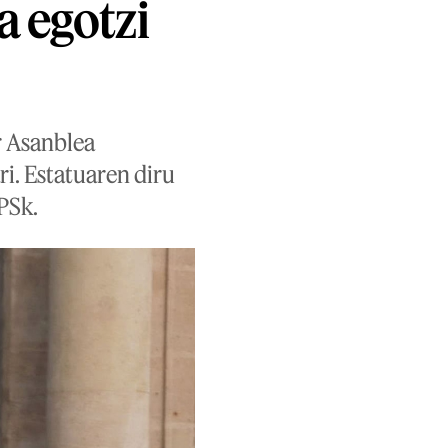
a egotzi
r Asanblea
ri. Estatuaren diru
PSk.