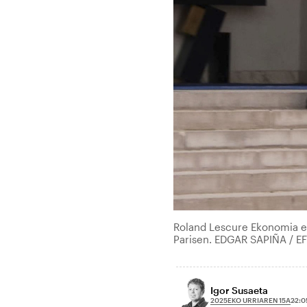
Roland Lescure Ekonomia eta
Parisen. EDGAR SAPIÑA / E
Igor Susaeta
2025EKO URRIAREN 15A
22:0