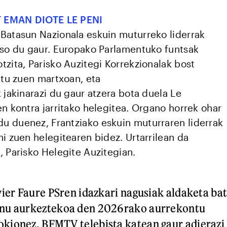
 EMAN DIOTE LE PENI
Batasun Nazionala eskuin muturreko liderrak
aso du gaur. Europako Parlamentuko funtsak
tzita, Parisko Auzitegi Korrekzionalak bost
tatu zuen martxoan, eta
 jakinarazi du gaur atzera bota duela Le
n kontra jarritako helegitea. Organo horrek ohar
 duenez, Frantziako eskuin muturraren liderrak
i zuen helegitearen bidez. Urtarrilean da
, Parisko Helegite Auzitegian.
vier Faure PSren idazkari nagusiak aldaketa ba
rnu aurkeztekoa den 2026rako aurrekontu
kionez. BFMTV telebista katean gaur adierazi