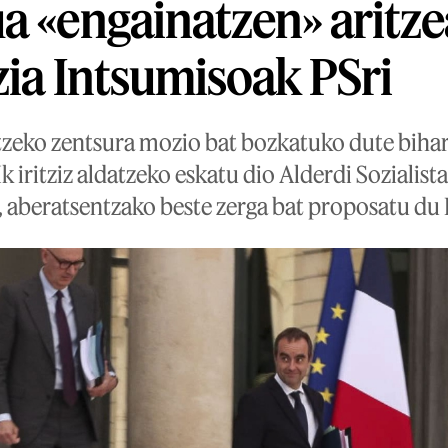
a «engainatzen» aritze
zia Intsumisoak PSri
zeko zentsura mozio bat bozkatuko dute biha
k iritziz aldatzeko eskatu dio Alderdi Sozialista
, aberatsentzako beste zerga bat proposatu du 