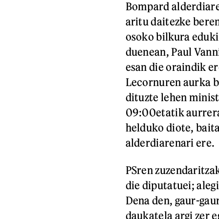
Bompard alderdiaren
aritu daitezke bere
osoko bilkura eduki
duenean, Paul Vanni
esan die oraindik er
Lecornuren aurka b
dituzte lehen mini
09:00etatik aurrer
helduko diote, bai
alderdiarenari ere.
PSren zuzendaritzak
die diputatuei; aleg
Dena den, gaur-gaurk
daukatela argi zer 