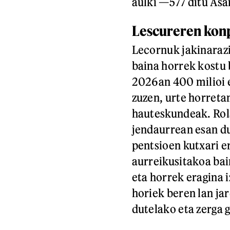
aulki —577 ditu As
Lescureren ko
Lecornuk jakinarazi
baina horrek kostu 
2026an 400 milioi 
zuzen, urte horreta
hauteskundeak. Rol
jendaurrean esan du
pentsioen kutxari e
aurreikusitakoa bai
eta horrek eragina 
horiek beren lan ja
dutelako eta zerga 