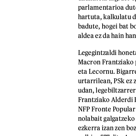
parlamentarioa dut
hartuta, kalkulatu 
badute, hogei bat b
aldea ez da hain han
Legegintzaldi honet
Macron Frantziako 
eta Lecornu. Bigarr
urtarrilean, PSk ez
udan, legebiltzarre
Frantziako Alderdi 
NFP Fronte Popular 
nolabait galgatzeko
ezkerra izan zen boz