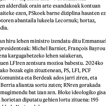
en alderdiak orain arte esandakoak kontuan
daiteke ezen, PSkoek barne diziplina hausten ez
otoren abantaila lukeela Lecornuk; hortaz,
dia.
an hiru lehen ministro izendatu ditu Emmanue
presidenteak: Michel Barnier, François Bayrou
ena kargugabetzeko lehen saiakeran,
 zuen LFIren zentsura mozioa babestu. 2024ko
rako bozak egin zituztenean, PS, LFI, PCF
Komunista eta Berdeak ados jarri ziren, eta
Berria aliantza sortu zuten; RNren gorakada
 mugimendu bat izan zen. Bloke ideologiko gisa
 horietan diputatu gehien lortu zituena: 195