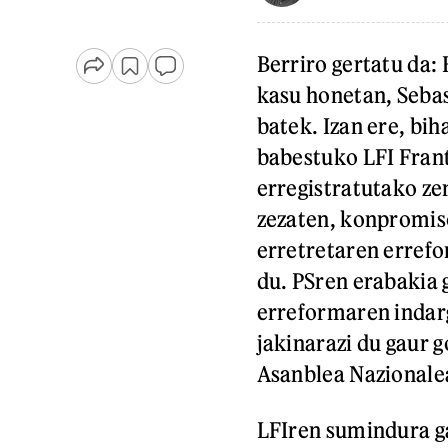
Berriro gertatu da: 
kasu honetan, Seba
batek. Izan ere, bih
babestuko LFI Fran
erregistratutako ze
zezaten, konpromiso
erretretaren erref
du. PSren erabakia g
erreformaren indarg
jakinarazi du gaur
Asanblea Nazionale
LFIren sumindura g