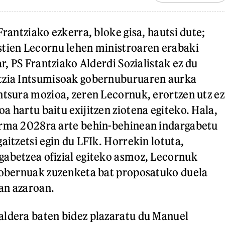
Frantziako ezkerra, bloke gisa, hautsi dute;
stien Lecornu lehen ministroaren erabaki
ar, PS Frantziako Alderdi Sozialistak ez du
tzia Intsumisoak gobernuburuaren aurka
ntsura mozioa, zeren Lecornuk, erortzen utz ez
a hartu baitu exijitzen ziotena egiteko. Hala,
orma 2028ra arte behin-behinean indargabetu
aitzetsi egin du LFIk. Horrekin lotuta,
abetzea ofizial egiteko asmoz, Lecornuk
 gobernuak zuzenketa bat proposatuko duela
an azaroan.
aldera baten bidez plazaratu du Manuel