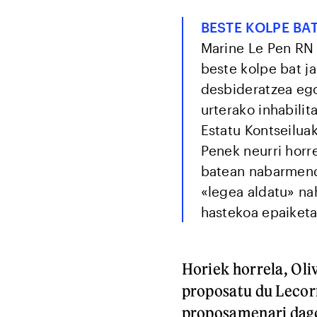
BESTE KOLPE BAT
Marine Le Pen RN 
beste kolpe bat j
desbideratzea ego
urterako inhabili
Estatu Kontseiluak
Penek neurri horre
batean nabarmendu
«legea aldatu» nah
hastekoa epaiketa
Horiek horrela, Oli
proposatu du Leco
proposamenari dago