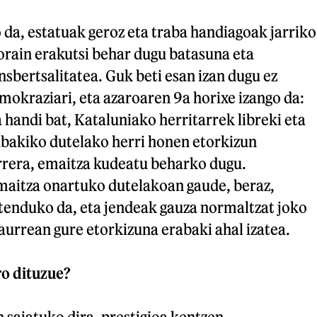
o da, estatuak geroz eta traba handiagoak jarriko
orain erakutsi behar dugu batasuna eta
bertsalitatea. Guk beti esan izan dugu ez
mokraziari, eta azaroaren 9a horixe izango da:
handi bat, Kataluniako herritarrek libreki eta
akiko dutelako herri honen etorkizun
urrera, emaitza kudeatu beharko dugu.
aitza onartuko dutelakoan gaude, beraz,
tenduko da, eta jendeak gauza normaltzat joko
urrean gure etorkizuna erabaki ahal izatea.
o dituzue?
 saiatuko dira, prestigioa kentzen,