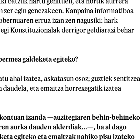
i batzuk hartu genituen, eta hortik aurrera
en zer egin genezakeen. Kanpaina informatiboa
obernuaren errua izan zen nagusiki: hark
egi Konstituzionalak derrigor geldiarazi behar
bermea galdeketa egiteko?
u ahal izatea, askatasun osoz; guztiek sentitze
 daudela, eta emaitza horrexegatik izatea
 kontuan izanda —auzitegiaren behin-behineko
en aurka dauden alderdiak...—, ba al dago
eta egiteko eta emaitzak nahiko pisu izateko