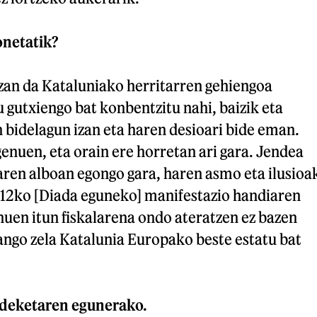
onetatik?
izan da Kataluniako herritarren gehiengoa
 gutxiengo bat konbentzitu nahi, baizik eta
 bidelagun izan eta haren desioari bide eman.
enuen, eta orain ere horretan ari gara. Jendea
aren alboan egongo gara, haren asmo eta ilusioa
12ko [Diada eguneko] manifestazio handiaren
nuen itun fiskalarena ondo ateratzen ez bazen
ango zela Katalunia Europako beste estatu bat
aldeketaren egunerako.