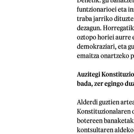
funtzionarioei eta i
traba jarriko dituzt
dezagun. Horregatik
oztopo horiei aurre 
demokraziari, eta g
emaitza onartzeko p
Auzitegi Konstituzi
bada, zer egingo du
Alderdi guztien arte
Konstituzionalaren o
botereen banaketak e
kontsultaren aldeko