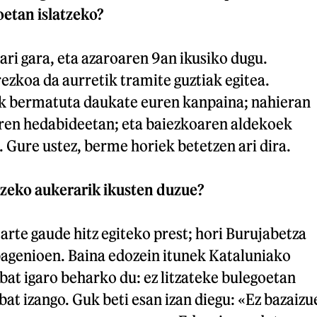
oetan islatzeko?
ri gara, eta azaroaren 9an ikusiko dugu.
zkoa da aurretik tramite guztiak egitea.
k bermatuta daukate euren kanpaina; nahieran
euren hedabideetan; eta baiezkoaren aldekoek
 Gure ustez, berme horiek betetzen ari dira.
zeko aukerarik ikusten duzue?
rte gaude hitz egiteko prest; hori Burujabetza
agenioen. Baina edozein itunek Kataluniako
bat igaro beharko du: ez litzateke bulegoetan
at izango. Guk beti esan izan diegu: «Ez bazaizu