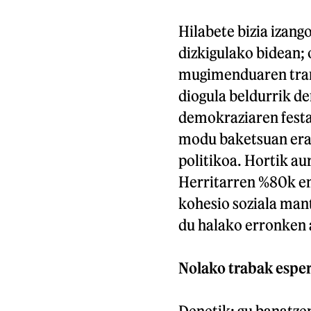
Hilabete bizia izang
dizkigulako bidean; 
mugimenduaren trans
diogula beldurrik de
demokraziaren festa 
modu baketsuan erab
politikoa. Hortik a
Herritarren %80k em
kohesio soziala man
du halako erronken a
Nolako trabak esper
Denetik: gu banatzen