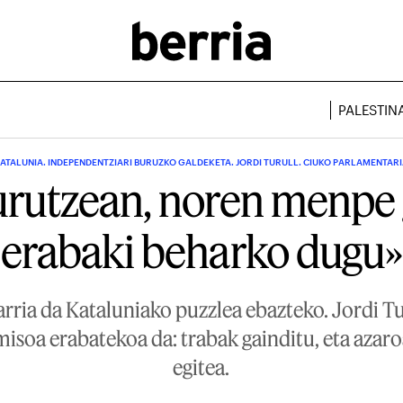
PALESTIN
ATALUNIA. INDEPENDENTZIARI BURUZKO GALDEKETA. JORDI TURULL. CIUKO PARLAMENTAR
urutzean, noren menpe
erabaki beharko dugu»
arria da Kataluniako puzzlea ebazteko. Jordi T
isoa erabatekoa da: trabak gainditu, eta azar
egitea.