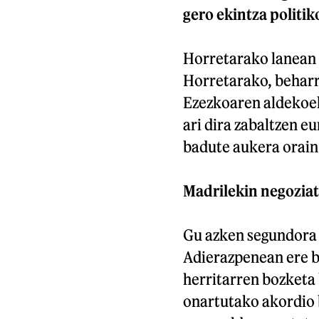
gero ekintza politik
Horretarako lanean a
Horretarako, beharre
Ezezkoaren aldekoe
ari dira zabaltzen 
badute aukera orain.
Madrilekin negoziat
Gu azken segundora a
Adierazpenean ere b
herritarren bozketa 
onartutako akordio b