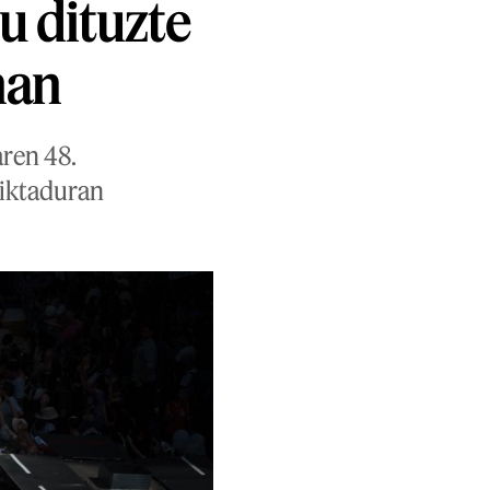
u dituzte
nan
aren 48.
diktaduran