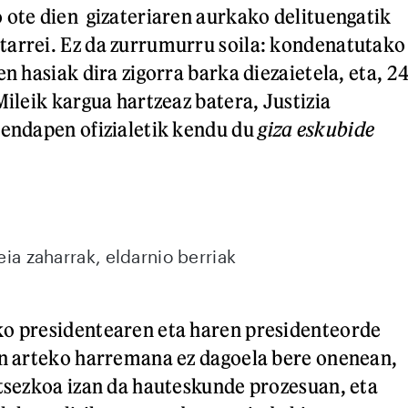
 ote dien gizateriaren aurkako delituengatik
tarrei. Ez da zurrumurru soila: kondenatutako
en hasiak dira zigorra barka diezaietela, eta, 2
Mileik kargua hartzeaz batera, Justizia
zendapen ofizialetik kendu du
giza eskubide
deia zaharrak, eldarnio berriak
ko presidentearen eta haren presidenteorde
en arteko harremana ez dagoela bere onenean,
ntsezkoa izan da hauteskunde prozesuan, eta