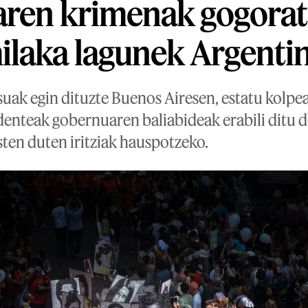
ren krimenak gogorat
ilaka lagunek Argenti
suak egin dituzte Buenos Airesen, estatu kolpe
denteak gobernuaren baliabideak erabili ditu 
sten duten iritziak hauspotzeko.