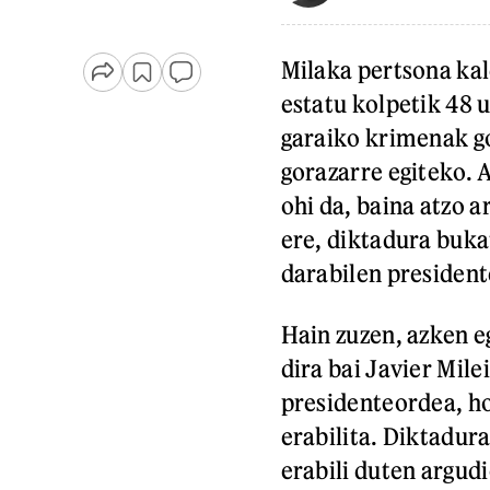
Milaka pertsona kal
estatu kolpetik 48 
garaiko krimenak g
gorazarre egiteko.
ohi da, baina atzo a
ere, diktadura bukat
darabilen president
Hain zuzen, azken e
dira bai Javier Mile
presidenteordea, h
erabilita. Diktadur
erabili duten argud