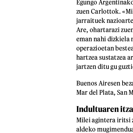
Egungo Argentinako
zuen Carlottok. «Mi
jarraituek nazioarte
Are, ohartarazi zue
eman nahi dizkiela 
operazioetan bestea
hartzea sustatzea a
jartzen ditu gu guzt
Buenos Airesen beza
Mar del Plata, San 
Indultuaren itza
Milei agintera irits
aldeko mugimenduak