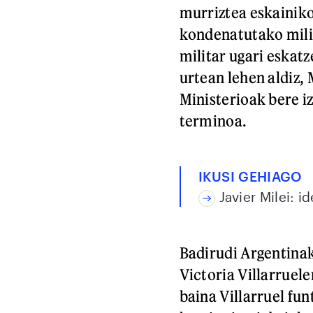
murriztea eskainiko
kondenatutako mili
militar ugari eskatz
urtean lehen aldiz, 
Ministerioak bere i
terminoa.
IKUSI GEHIAGO
Javier Milei: i
Badirudi Argentina
Victoria Villarruel
baina Villarruel fu