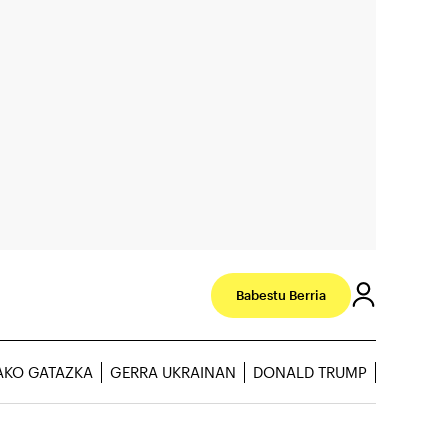
Babestu Berria
AKO GATAZKA
GERRA UKRAINAN
DONALD TRUMP