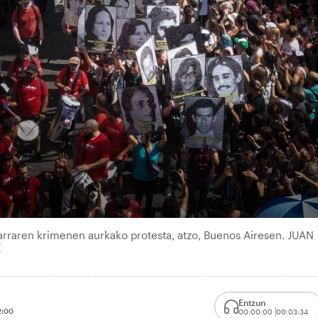
tarraren krimenen aurkako protesta, atzo, Buenos Airesen. JUAN
E
Entzun
2:00
00:00:00
00:03:34