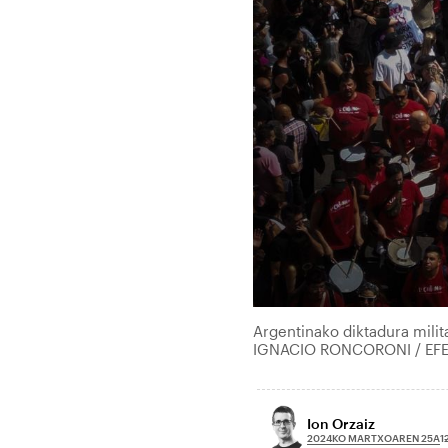
Argentinako diktadura mili
IGNACIO RONCORONI / EF
Ion Orzaiz
2024KO MARTXOAREN 25A
1