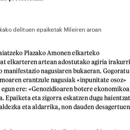
kako delituen epaiketak Mileiren aroan
Maiatzeko Plazako Amonen elkarteko
at elkarteren artean adostutako agiria irakurr
o manifestazio nagusiaren bukaeran. Gogoratu
smoaren erantzule nagusiak «inpunitate osoz»
ur egun ere: «Genozidioaren botere ekonomikoa
a. Epaiketa eta zigorra eskatzen dugu haientza
galdezka eta aldarrika, non dauden desagertuen