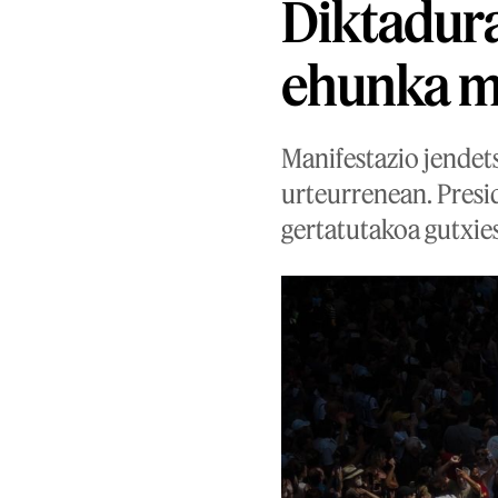
Diktadura
ehunka m
Manifestazio jendet
urteurrenean. Presi
gertatutakoa gutxie