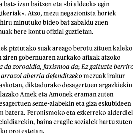
 bat» izan baitzen eta «bi aldeek» egin
gikeriak». Atzo, mezu negazionista horiek
ahiru minutuko bideo bat zabaldu zuen
ak bere kontu ofizial guztietan.
elek piztutako suak areago berotu zituen kaleko
n ziren gobernuaren aurkako afixak atzoko
z da zoroaldia, faxismoa da
;
Ez gaituzte berrir
arrazoi aberria defenditzeko
mezuak irakur
 askotan, diktadurako desagertuen argazkiekin
Plazako Amek eta Amonek eraman zuten
esagertuen seme-alabekin eta giza eskubideen
n batera. Peronismoko eta ezkerreko alderdie
eialdiarekin, baina eragile sozialek hartu zuten
ko protestetan.