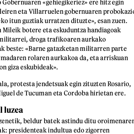
 Gobernuaren «gehiegikeriez» ere hitz egin
leiren eta Villarruelen gobernuaren probokazi
ko itun guztiak urratzen dituzte», esan zuen.
n Mileik botere eta eskuduntza handiagoak
militarrei, droga trafikoaren aurkako
k beste: «Barne gatazketan militarren parte
rmadaren rolaren aurkakoa da, eta arriskuan
ion giza eskubideak».
la, protesta jendetsuak egin zituzten Rosario,
Miguel de Tucuman eta Cordoba hirietan ere.
l luzea
i zenetik, beldur batek astindu ditu oroimenare
: presidenteak indultua edo zigorren