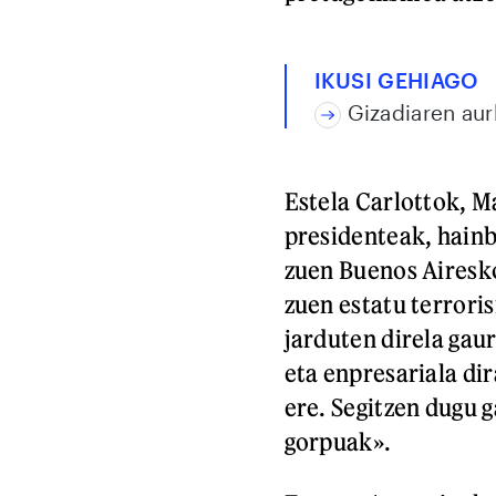
IKUSI GEHIAGO
Gizadiaren aur
Estela Carlottok, 
presidenteak, hainb
zuen Buenos Airesk
zuen estatu terrori
jarduten direla ga
eta enpresariala dir
ere. Segitzen dugu 
gorpuak».