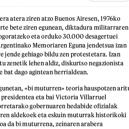
era atera ziren atzo Buenos Airesen, 1976ko
urte bete ziren egunean, diktadura militarraren
ogoratzeko eta orduko 30.000 desagertuei
 Argentinako Memoriaren Eguna jendetsua izan
re jende gehiago bildu zen protestetara. Izan
u zenetik lehen aldiz, diskurtso negazionista
e bat dago agintean herrialdean.
gunetan, «bi muturren» teoria hauspotzen arit
i presidentea eta bai Victoria Villarruel
orretarako gobernuaren hedabide ofizialak
aren aldekoek eta eskuin muturrak historikoki
ioa da bi muturrena, zeinaren arabera