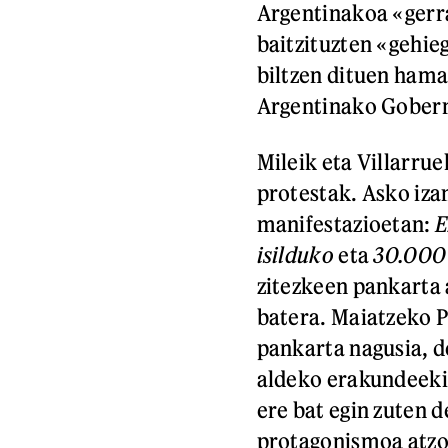
Argentinakoa «gerra
baitzituzten «gehie
biltzen dituen ham
Argentinako Gobernu
Mileik eta Villarru
protestak. Asko iza
manifestazioetan:
E
isilduko
eta
30.000 
zitezkeen pankarta
batera. Maiatzeko 
pankarta nagusia, d
aldeko erakundeeki
ere bat egin zuten d
protagonismoa atzo