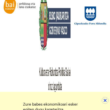
Zure babes ekonomikoari esker
egiten dugu kazetaritza