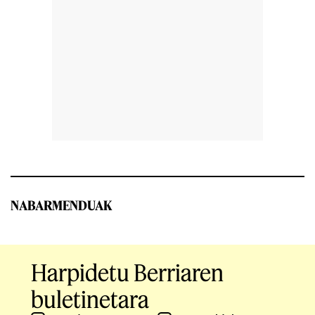
NABARMENDUAK
Harpidetu Berriaren
buletinetara