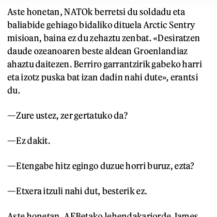
Aste honetan, NATOk berretsi du soldadu eta
baliabide gehiago bidaliko dituela Arctic Sentry
misioan, baina ez du zehaztu zenbat. «Desiratzen
daude ozeanoaren beste aldean Groenlandiaz
ahaztu daitezen. Berriro garrantzirik gabeko harri
eta izotz puska bat izan dadin nahi dute», erantsi
du.
—Zure ustez, zer gertatuko da?
—Ez dakit.
—Etengabe hitz egingo duzue horri buruz, ezta?
—Etxera itzuli nahi dut, besterik ez.
Aste honetan, AEBetako lehendakariorde James