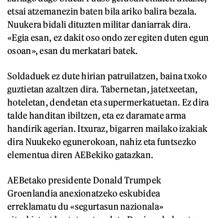
etsai atzemanezin baten bila ariko balira bezala.
Nuukera bidali dituzten militar daniarrak dira.
«Egia esan, ez dakit oso ondo zer egiten duten egun
osoan», esan du merkatari batek.
Soldaduek ez dute hirian patruilatzen, baina txoko
guztietan azaltzen dira. Tabernetan, jatetxeetan,
hoteletan, dendetan eta supermerkatuetan. Ez dira
talde handitan ibiltzen, eta ez daramate arma
handirik agerian. Itxuraz, bigarren mailako izakiak
dira Nuukeko egunerokoan, nahiz eta funtsezko
elementua diren AEBekiko gatazkan.
AEBetako presidente Donald Trumpek
Groenlandia anexionatzeko eskubidea
erreklamatu du «segurtasun nazionala»