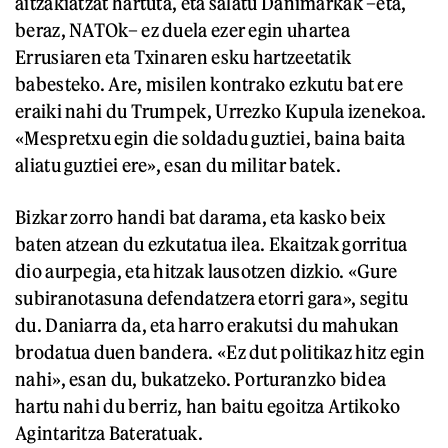
aitzakiatzat hartuta, eta salatu Danimarkak –eta,
beraz, NATOk– ez duela ezer egin uhartea
Errusiaren eta Txinaren esku hartzeetatik
babesteko. Are, misilen kontrako ezkutu bat ere
eraiki nahi du Trumpek, Urrezko Kupula izenekoa.
«Mespretxu egin die soldadu guztiei, baina baita
aliatu guztiei ere», esan du militar batek.
Bizkar zorro handi bat darama, eta kasko beix
baten atzean du ezkutatua ilea. Ekaitzak gorritua
dio aurpegia, eta hitzak lausotzen dizkio. «Gure
subiranotasuna defendatzera etorri gara», segitu
du. Daniarra da, eta harro erakutsi du mahukan
brodatua duen bandera. «Ez dut politikaz hitz egin
nahi», esan du, bukatzeko. Porturanzko bidea
hartu nahi du berriz, han baitu egoitza Artikoko
Agintaritza Bateratuak.