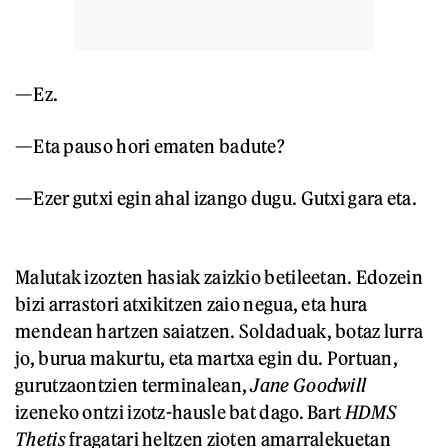
—Ez.
—Eta pauso hori ematen badute?
—Ezer gutxi egin ahal izango dugu. Gutxi gara eta.
Malutak izozten hasiak zaizkio betileetan. Edozein
bizi arrastori atxikitzen zaio negua, eta hura
mendean hartzen saiatzen. Soldaduak, botaz lurra
jo, burua makurtu, eta martxa egin du. Portuan,
gurutzaontzien terminalean,
Jane Goodwill
izeneko ontzi izotz-hausle bat dago. Bart
HDMS
Thetis
fragatari heltzen zioten amarralekuetan