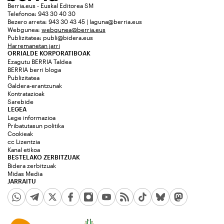
Berria.eus - Euskal Editorea SM
Telefonoa: 943 30 40 30
Bezero arreta: 943 30 43 45 | laguna@berria.eus
Webgunea:
webgunea@berria.eus
Publizitatea:
publi@bidera.eus
Harremanetan jarri
ORRIALDE KORPORATIBOAK
Ezagutu BERRIA Taldea
BERRIA berri bloga
Publizitatea
Galdera-erantzunak
Kontratazioak
Sarebide
LEGEA
Lege informazioa
Pribatutasun politika
Cookieak
cc Lizentzia
Kanal etikoa
BESTELAKO ZERBITZUAK
Bidera zerbitzuak
Midas Media
JARRAITU