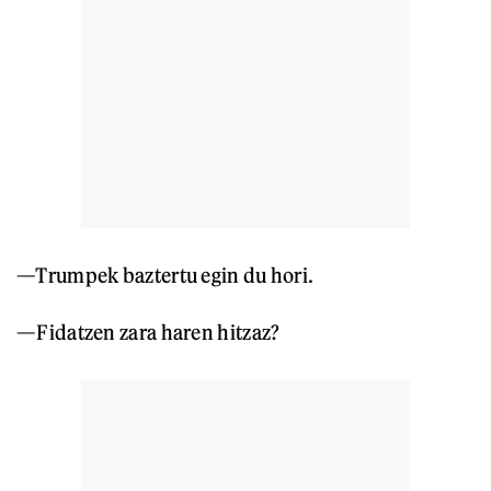
—Trumpek baztertu egin du hori.
—Fidatzen zara haren hitzaz?