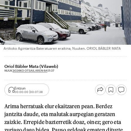
Artikoko Agintaritza Bateratuaren eraikina, Nuuken. ORIOL BÄBLER MATA
Oriol Bäbler Mata (Vilaweb)
2026KO OTSAILAREN 6A
NUUK
17:37
Entzun
00:00:00
00:07:38
Arima herratuak elur ekaitzaren pean. Berdez
jantzita daude, eta malutak aurpegian geratzen
zaizkie. Errepide bazterretik doaz, oinez; gero eta
zuriago dago bidea. Pauso geldoak ematen dituzte,