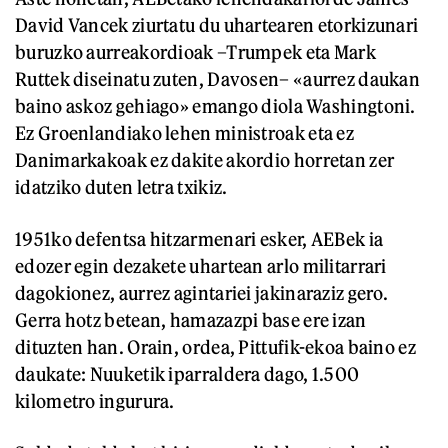
David Vancek ziurtatu du uhartearen etorkizunari
buruzko aurreakordioak –Trumpek eta Mark
Ruttek diseinatu zuten, Davosen– «aurrez daukan
baino askoz gehiago» emango diola Washingtoni.
Ez Groenlandiako lehen ministroak eta ez
Danimarkakoak ez dakite akordio horretan zer
idatziko duten letra txikiz.
1951ko defentsa hitzarmenari esker, AEBek ia
edozer egin dezakete uhartean arlo militarrari
dagokionez, aurrez agintariei jakinaraziz gero.
Gerra hotz betean, hamazazpi base ere izan
dituzten han. Orain, ordea, Pittufik-ekoa baino ez
daukate: Nuuketik iparraldera dago, 1.500
kilometro ingurura.