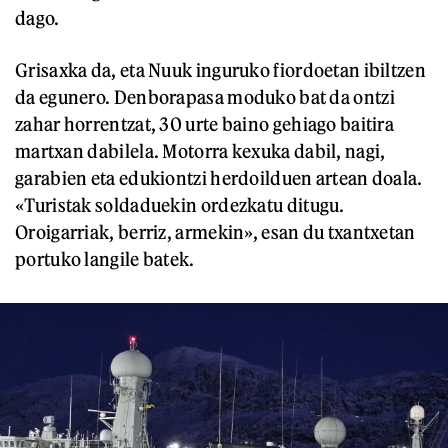
dago.
Grisaxka da, eta Nuuk inguruko fiordoetan ibiltzen
da egunero. Denborapasa moduko bat da ontzi
zahar horrentzat, 30 urte baino gehiago baitira
martxan dabilela. Motorra kexuka dabil, nagi,
garabien eta edukiontzi herdoilduen artean doala.
«Turistak soldaduekin ordezkatu ditugu.
Oroigarriak, berriz, armekin», esan du txantxetan
portuko langile batek.