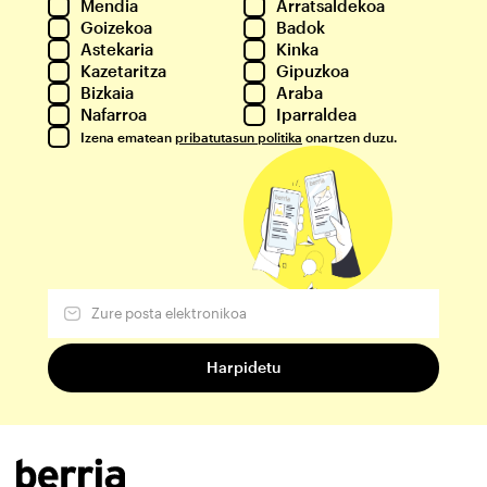
Mendia
Arratsaldekoa
Goizekoa
Badok
Astekaria
Kinka
Kazetaritza
Gipuzkoa
Bizkaia
Araba
Nafarroa
Iparraldea
Izena ematean
pribatutasun politika
onartzen duzu.