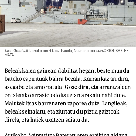
Jane Goodwill
izeneko ontzi izotz-hausle, Nuukeko portuan.ORIOL BÄBLER
MATA
Beleak kaien gainean dabiltza hegan, beste mundu
bateko espirituak balira bezala. Karrankaz ari dira,
asegabe eta amorratuta. Gose dira, eta arrantzaleen
ontzietako arrasto odoltsuetan arakatu nahi dute.
Malutek itsas barrenaren zaporea dute. Langileak,
beleak seinalatu, eta ziurtatu du piztia gaiztoak
direla, eta haiek uxatzen saiatu da.
Artikoko Agintaritza Bateratuaren eraikina aldapa