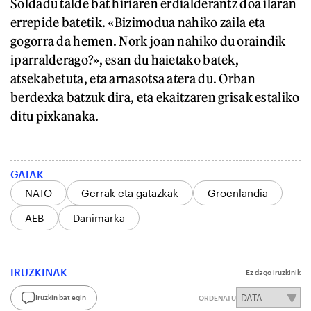
Soldadu talde bat hiriaren erdialderantz doa ilaran
errepide batetik. «Bizimodua nahiko zaila eta
gogorra da hemen. Nork joan nahiko du oraindik
iparralderago?», esan du haietako batek,
atsekabetuta, eta arnasotsa atera du. Orban
berdexka batzuk dira, eta ekaitzaren grisak estaliko
ditu pixkanaka.
GAIAK
NATO
Gerrak eta gatazkak
Groenlandia
AEB
Danimarka
IRUZKINAK
Ez dago iruzkinik
Iruzkin bat egin
ORDENATU