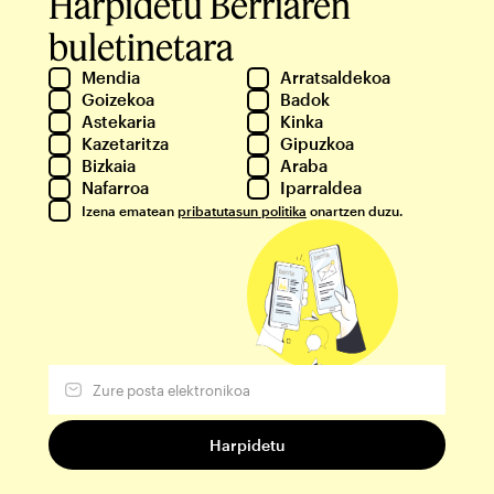
Harpidetu Berriaren
buletinetara
Mendia
Arratsaldekoa
Goizekoa
Badok
Astekaria
Kinka
Kazetaritza
Gipuzkoa
Bizkaia
Araba
Nafarroa
Iparraldea
Izena ematean
pribatutasun politika
onartzen duzu.