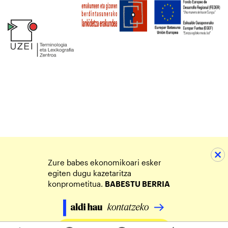
Zure babes ekonomikoari esker
egiten dugu kazetaritza
konprometitua.
BABESTU BERRIA