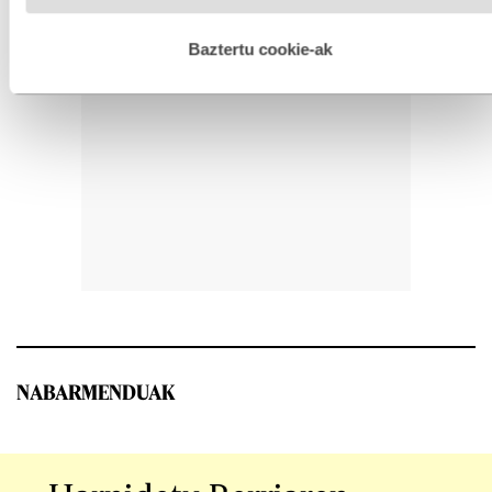
hobetzeko asmoz, cookie teknologiaz baliatzen gara. Ohar
hau onartuz gero, teknologia hori erabiltzeko baimen
esplizitua ematen diguzu.
Gehiago irakurri
Baztertu cookie-ak
NABARMENDUAK