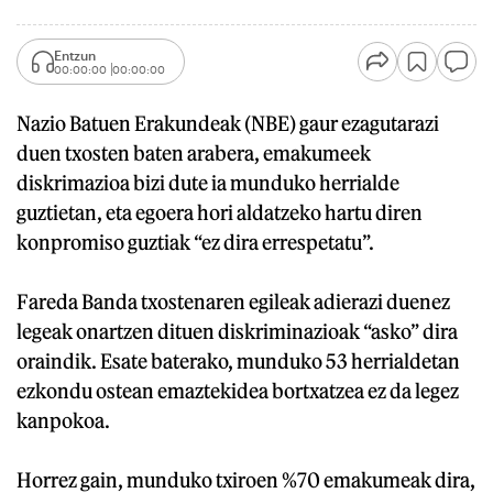
Entzun
00:00:00
00:00:00
Nazio Batuen Erakundeak (NBE) gaur ezagutarazi
duen txosten baten arabera, emakumeek
diskrimazioa bizi dute ia munduko herrialde
guztietan, eta egoera hori aldatzeko hartu diren
konpromiso guztiak “ez dira errespetatu”.
Fareda Banda txostenaren egileak adierazi duenez
legeak onartzen dituen diskriminazioak “asko” dira
oraindik. Esate baterako, munduko 53 herrialdetan
ezkondu ostean emaztekidea bortxatzea ez da legez
kanpokoa.
Horrez gain, munduko txiroen %70 emakumeak dira,