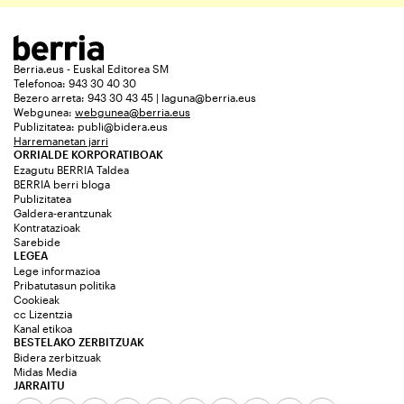
Berria.eus - Euskal Editorea SM
Telefonoa: 943 30 40 30
Bezero arreta: 943 30 43 45 | laguna@berria.eus
Webgunea:
webgunea@berria.eus
Publizitatea:
publi@bidera.eus
Harremanetan jarri
ORRIALDE KORPORATIBOAK
Ezagutu BERRIA Taldea
BERRIA berri bloga
Publizitatea
Galdera-erantzunak
Kontratazioak
Sarebide
LEGEA
Lege informazioa
Pribatutasun politika
Cookieak
cc Lizentzia
Kanal etikoa
BESTELAKO ZERBITZUAK
Bidera zerbitzuak
Midas Media
JARRAITU