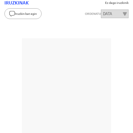
IRUZKINAK
Ez dago iruzkinik
Iruzkin bat egin
ORDENATU