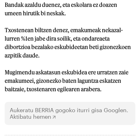
Bandak azaldu duenez, eta eskolara ez doazen
umeen hirutik bi neskak.
Txostenean biltzen denez, emakumeak nekazal-
lurren %1en jabe dira soilik, eta ondareaeta
dibortzioa bezalako eskubideetan beti gizonezkoen
azpitik daude.
Mugimendu askatasun eskubidea ere urratzen zaie
emakumeei, gizonezko baten laguntza eskatzen
baitzaie, txostenaren egilearen arabera.
Aukeratu
BERRIA
gogoko iturri gisa Googlen.
Aktibatu hemen