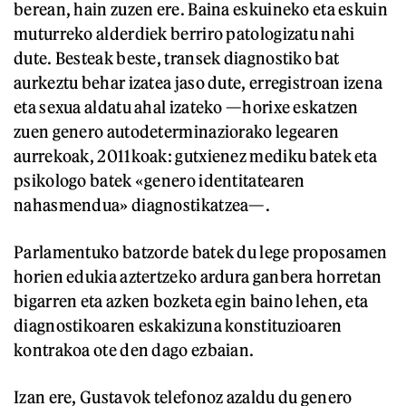
berean, hain zuzen ere. Baina eskuineko eta eskuin
muturreko alderdiek berriro patologizatu nahi
dute. Besteak beste, transek diagnostiko bat
aurkeztu behar izatea jaso dute, erregistroan izena
eta sexua aldatu ahal izateko —horixe eskatzen
zuen genero autodeterminaziorako legearen
aurrekoak, 2011koak: gutxienez mediku batek eta
psikologo batek «genero identitatearen
nahasmendua» diagnostikatzea—.
Parlamentuko batzorde batek du lege proposamen
horien edukia aztertzeko ardura ganbera horretan
bigarren eta azken bozketa egin baino lehen, eta
diagnostikoaren eskakizuna konstituzioaren
kontrakoa ote den dago ezbaian.
Izan ere, Gustavok telefonoz azaldu du genero