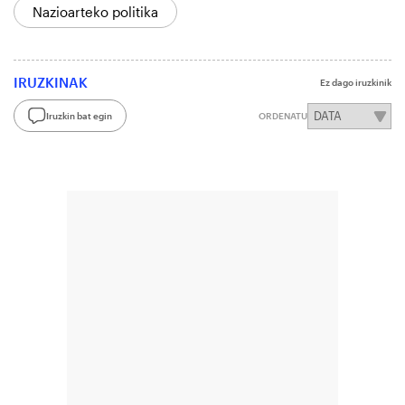
Nazioarteko politika
IRUZKINAK
Ez dago iruzkinik
Iruzkin bat egin
ORDENATU