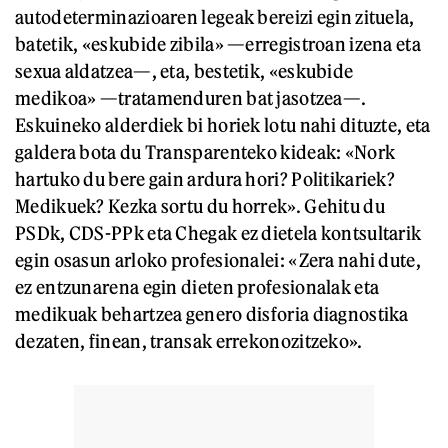
autodeterminazioaren legeak bereizi egin zituela,
batetik, «eskubide zibila» —erregistroan izena eta
sexua aldatzea—, eta, bestetik, «eskubide
medikoa» —tratamenduren bat jasotzea—.
Eskuineko alderdiek bi horiek lotu nahi dituzte, eta
galdera bota du Transparenteko kideak: «Nork
hartuko du bere gain ardura hori? Politikariek?
Medikuek? Kezka sortu du horrek». Gehitu du
PSDk, CDS-PPk eta Chegak ez dietela kontsultarik
egin osasun arloko profesionalei: «Zera nahi dute,
ez entzunarena egin dieten profesionalak eta
medikuak behartzea genero disforia diagnostika
dezaten, finean, transak errekonozitzeko».