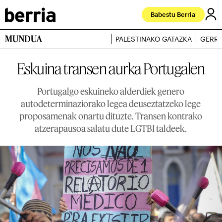
Babestu Berria
MUNDUA
PALESTINAKO GATAZKA
GERRA
Eskuina transen aurka Portugalen
Portugalgo eskuineko alderdiek genero
autodeterminaziorako legea deuseztatzeko lege
proposamenak onartu dituzte. Transen kontrako
atzerapausoa salatu dute LGTBI taldeek.