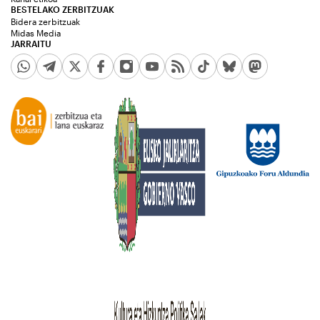
BESTELAKO ZERBITZUAK
Bidera zerbitzuak
Midas Media
JARRAITU