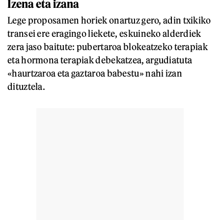
Izena eta izana
Lege proposamen horiek onartuz gero, adin txikiko
transei ere eragingo liekete, eskuineko alderdiek
zera jaso baitute: pubertaroa blokeatzeko terapiak
eta hormona terapiak debekatzea, argudiatuta
«haurtzaroa eta gaztaroa babestu» nahi izan
dituztela.