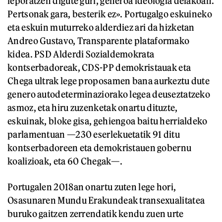
leporatzen digute guri, generoa ideologia delakoan.
Pertsonak gara, besterik ez». Portugalgo eskuineko
eta eskuin muturreko alderdiez ari da hizketan
Andreo Gustavo, Transparente plataformako
kidea. PSD Alderdi Sozialdemokrata
kontserbadoreak, CDS-PP demokristauak eta
Chega ultrak lege proposamen bana aurkeztu dute
genero autodeterminaziorako legea deuseztatzeko
asmoz, eta hiru zuzenketak onartu dituzte,
eskuinak, bloke gisa, gehiengoa baitu herrialdeko
parlamentuan —230 eserlekuetatik 91 ditu
kontserbadoreen eta demokristauen gobernu
koalizioak, eta 60 Chegak—.
Portugalen 2018an onartu zuten lege hori,
Osasunaren Mundu Erakundeak transexualitatea
buruko gaitzen zerrendatik kendu zuen urte