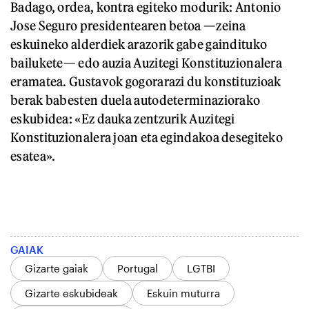
Badago, ordea, kontra egiteko modurik: Antonio
Jose Seguro presidentearen betoa —zeina
eskuineko alderdiek arazorik gabe gaindituko
bailukete— edo auzia Auzitegi Konstituzionalera
eramatea. Gustavok gogorarazi du konstituzioak
berak babesten duela autodeterminaziorako
eskubidea: «Ez dauka zentzurik Auzitegi
Konstituzionalera joan eta egindakoa desegiteko
esatea».
GAIAK
Gizarte gaiak
Portugal
LGTBI
Gizarte eskubideak
Eskuin muturra