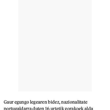
Gaur egungo legearen bidez, nazionalitate
portugaldarra duten 16 urtetik gorakoek alda