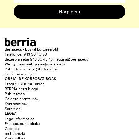
Berria.eus - Euskal Editorea SM
Telefonoa: 943 30 40 30
Bezero arreta: 943 30 43 45 | laguna@berria.eus
Webgunea:
webgunea@berria.eus
Publizitatea:
publi@bidera.eus
Harremanetan jarri
ORRIALDE KORPORATIBOAK
Ezagutu BERRIA Taldea
BERRIA berri bloga
Publizitatea
Galdera-erantzunak
Kontratazioak
Sarebide
LEGEA
Lege informazioa
Pribatutasun politika
Cookieak
cc Lizentzia
Kanal etikoa