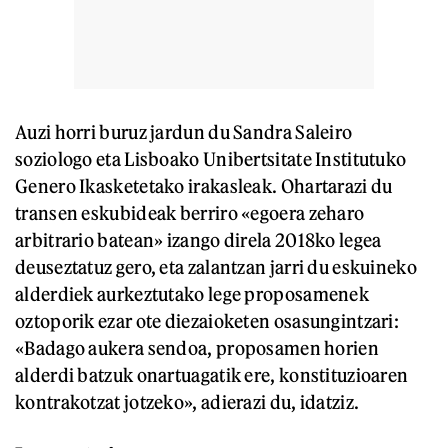
Auzi horri buruz jardun du Sandra Saleiro
soziologo eta Lisboako Unibertsitate Institutuko
Genero Ikasketetako irakasleak. Ohartarazi du
transen eskubideak berriro «egoera zeharo
arbitrario batean» izango direla 2018ko legea
deuseztatuz gero, eta zalantzan jarri du eskuineko
alderdiek aurkeztutako lege proposamenek
oztoporik ezar ote diezaioketen osasungintzari:
«Badago aukera sendoa, proposamen horien
alderdi batzuk onartuagatik ere, konstituzioaren
kontrakotzat jotzeko», adierazi du, idatziz.