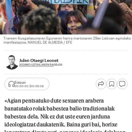
Transen Ikusgaitasunaren Egunaren harira martxoaren 29an Lisboan egindako
manifestazioa. MANUEL DE ALMEIDA / EFE
Julen Otaegi Leonet
2026KO UZTAILAREN 5A
05:05
Entzun
00:00:00
00:06:08
«Agian pentsatuko dute sexuaren arabera
banatutako rolak babestea balio tradizionalak
babestea dela. Nik ez dut uste euren jarduna
ideologiatzat daukatenik. Baina guri bai, horixe