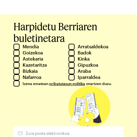
Harpidetu Berriaren
buletinetara
Mendia
Arratsaldekoa
Goizekoa
Badok
Astekaria
Kinka
Kazetaritza
Gipuzkoa
Bizkaia
Araba
Nafarroa
Iparraldea
Izena ematean
pribatutasun politika
onartzen duzu.