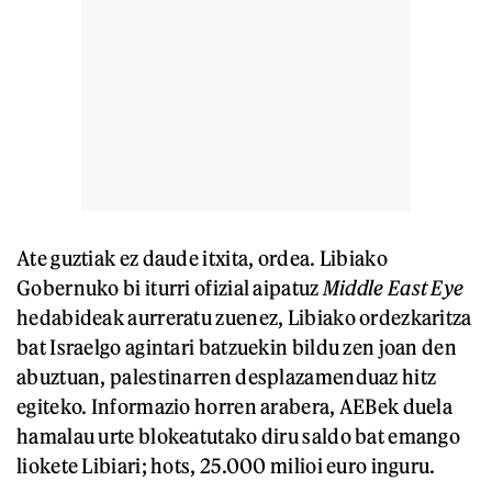
Ate guztiak ez daude itxita, ordea. Libiako
Gobernuko bi iturri ofizial aipatuz
Middle East Eye
hedabideak aurreratu zuenez, Libiako ordezkaritza
bat Israelgo agintari batzuekin bildu zen joan den
abuztuan, palestinarren desplazamenduaz hitz
egiteko. Informazio horren arabera, AEBek duela
hamalau urte blokeatutako diru saldo bat emango
liokete Libiari; hots, 25.000 milioi euro inguru.