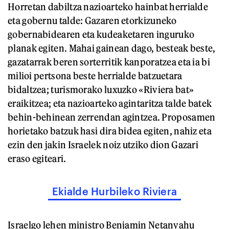
Horretan dabiltza nazioarteko hainbat herrialde
eta gobernu talde: Gazaren etorkizuneko
gobernabidearen eta kudeaketaren inguruko
planak egiten. Mahai gainean dago, besteak beste,
gazatarrak beren sorterritik kanporatzea eta ia bi
milioi pertsona beste herrialde batzuetara
bidaltzea; turismorako luxuzko «Riviera bat»
eraikitzea; eta nazioarteko agintaritza talde batek
behin-behinean zerrendan agintzea. Proposamen
horietako batzuk hasi dira bidea egiten, nahiz eta
ezin den jakin Israelek noiz utziko dion Gazari
eraso egiteari.
Ekialde Hurbileko Riviera
Israelgo lehen ministro Benjamin Netanyahu