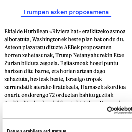
Trumpen azken proposamena
Ekialde Hurbilean «Riviera bat» eraikitzeko asmoa
alboratuta, Washingtonek beste plan bat ondu du.
Asteon plazaratu dituzte AEBek proposamen
horren xehetasunak, Trump Netanyahurekin Etxe
Zurian bilduta zegoela. Egitasmoak hogei puntu
hartzen ditu barne, eta horien artean dago
zehaztuta, besteak beste, Israelgo tropak
zerrendatik aterako liratekeela, Hamasek akordioa
onartu ondorengo 72 orduetan bahitu guztiak
itzuliko lituzkeela —hilik zein bizirik—, Hamaseko
kideek «bizikidetza baketsurako konpromisoa»
hartuko luketela, eta armak entregatzean
«amnistiatuak» izango liratekeela. Horrez gain,
Datuen erabilera arduratsua