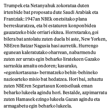
Trumpek eta Netanyahuk zokoratua duten
irtenbide bat proposatu dute Saudi Arabiak eta
Frantziak: 1947an NBEk onetsitako plana
berreskuratzea, eta bi estaturen konponbidea
gauzatzeko bide orriari ekitea. Horretarako, goi
bilera bat antolatu zuten duela bi aste, New Yorken,
NBEren Batzar Nagusia hasi aurretik. Hurrengo
egunean kaleratutako oharrean, nabarmendu
zuten zer urrats egin beharko liratekeen Gazako
sarraskia amaitu ondoren; kasurako,
«egonkortasuna» bermatzeko behin-behineko
nazioarteko misio bat hedatzea. Hori bai, zehaztu
zuten NBEren Segurtasun Kontseiluak eman
beharko lukeela agindu hori. Bestalde, azpimarratu
zuten Hamasek ezingo lukeela Gazan agindu eta
armagabetu egin beharko lukeela.