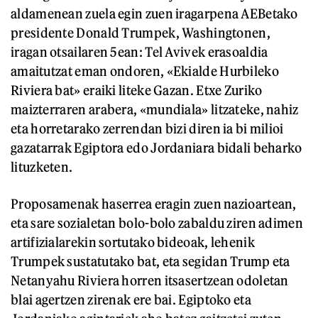
aldamenean zuela egin zuen iragarpena AEBetako
presidente Donald Trumpek, Washingtonen,
iragan otsailaren 5ean: Tel Avivek erasoaldia
amaitutzat eman ondoren, «Ekialde Hurbileko
Riviera bat» eraiki liteke Gazan. Etxe Zuriko
maizterraren arabera, «mundiala» litzateke, nahiz
eta horretarako zerrendan bizi diren ia bi milioi
gazatarrak Egiptora edo Jordaniara bidali beharko
lituzketen.
Proposamenak haserrea eragin zuen nazioartean,
eta sare sozialetan bolo-bolo zabaldu ziren adimen
artifizialarekin sortutako bideoak, lehenik
Trumpek sustatutako bat, eta segidan Trump eta
Netanyahu Riviera horren itsasertzean odoletan
blai agertzen zirenak ere bai. Egiptoko eta