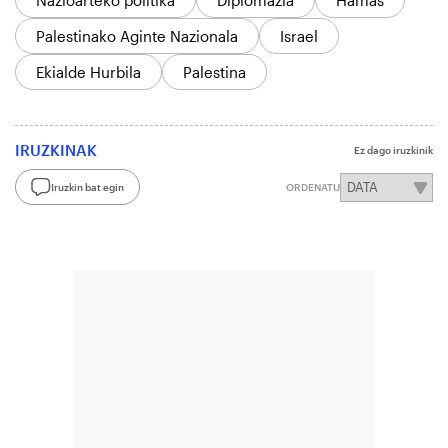
Nazioarteko politika
Diplomazia
Hamas
Palestinako Aginte Nazionala
Israel
Ekialde Hurbila
Palestina
IRUZKINAK
Ez dago iruzkinik
Iruzkin bat egin
ORDENATU