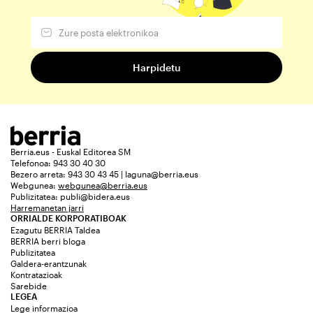
Berria.eus - Euskal Editorea SM
Telefonoa: 943 30 40 30
Bezero arreta: 943 30 43 45 | laguna@berria.eus
Webgunea:
webgunea@berria.eus
Publizitatea:
publi@bidera.eus
Harremanetan jarri
ORRIALDE KORPORATIBOAK
Ezagutu BERRIA Taldea
BERRIA berri bloga
Publizitatea
Galdera-erantzunak
Kontratazioak
Sarebide
LEGEA
Lege informazioa