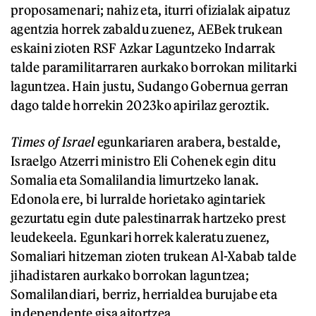
proposamenari; nahiz eta, iturri ofizialak aipatuz
agentzia horrek zabaldu zuenez, AEBek trukean
eskaini zioten RSF Azkar Laguntzeko Indarrak
talde paramilitarraren aurkako borrokan militarki
laguntzea. Hain justu, Sudango Gobernua gerran
dago talde horrekin 2023ko apirilaz geroztik.
Times of Israel
egunkariaren arabera, bestalde,
Israelgo Atzerri ministro Eli Cohenek egin ditu
Somalia eta Somalilandia limurtzeko lanak.
Edonola ere, bi lurralde horietako agintariek
gezurtatu egin dute palestinarrak hartzeko prest
leudekeela. Egunkari horrek kaleratu zuenez,
Somaliari hitzeman zioten trukean Al-Xabab talde
jihadistaren aurkako borrokan laguntzea;
Somalilandiari, berriz, herrialdea burujabe eta
independente gisa aitortzea.