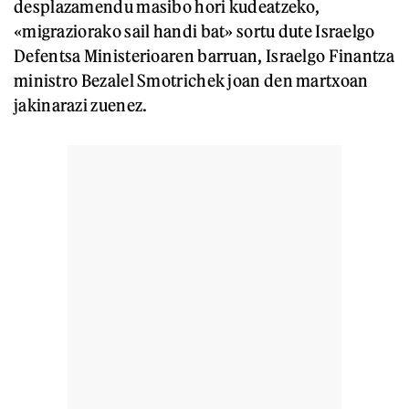
desplazamendu masibo hori kudeatzeko,
«migraziorako sail handi bat» sortu dute Israelgo
Defentsa Ministerioaren barruan, Israelgo Finantza
ministro Bezalel Smotrichek joan den martxoan
jakinarazi zuenez.