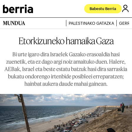
Babestu Berria
MUNDUA
PALESTINAKO GATAZKA
GERRA
Etorkizuneko hamaika Gaza
Bi urte igaro dira Israelek Gazako erasoaldia hasi
zuenetik, eta ez dago argi noiz amaituko duen. Halere,
AEBak, Israel eta beste estatu batzuk hasi dira sarraskia
bukatu ondorengo irtenbide posibleei erreparatzen;
hainbat aukera daude mahai gainean.