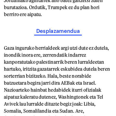
Jordaniako agintariek aho batez gaitzetsi zuten
burutazioa. Ordutik, Trumpek ez du plan hori
berriro ere aipatu.
Desplazamendua
Gaza inguruko herrialdeek argi utzi dute ez dutela,
inondik inora ere, zerrendatik indarrez
kanporatutako palestinarrik beren lurraldeetan
hartuko, iritzita gazatarrek eskubidea dutela beren
sorterrian bizitzeko. Hala, beste norabide
batzuetara begira jarri dira AEBak eta Israel.
Nazioarteko hainbat hedabidek iturri ofizialak
aipatuz kaleratu dutenez, Washingtonek eta Tel
Avivek lau lurralde dituzte begiz joak: Libia,
Somalia, Somalilandia eta Sudan. Are,