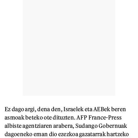
Ez dago argi, dena den, Israelek eta AEBek beren
asmoak beteko ote dituzten. AFP France-Press
albiste agentziaren arabera, Sudango Gobernuak
dagoeneko eman dio ezezkoa gazatarrak hartzeko