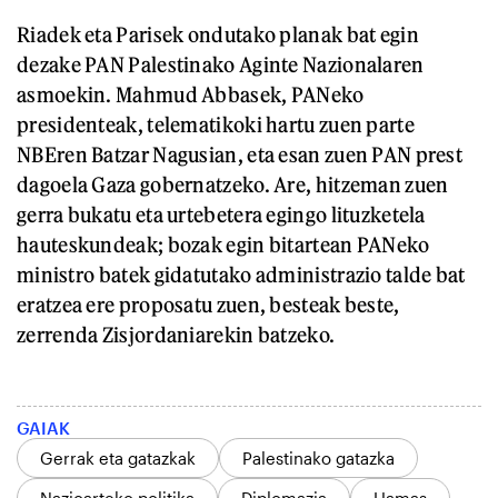
Riadek eta Parisek ondutako planak bat egin
dezake PAN Palestinako Aginte Nazionalaren
asmoekin. Mahmud Abbasek, PANeko
presidenteak, telematikoki hartu zuen parte
NBEren Batzar Nagusian, eta esan zuen PAN prest
dagoela Gaza gobernatzeko. Are, hitzeman zuen
gerra bukatu eta urtebetera egingo lituzketela
hauteskundeak; bozak egin bitartean PANeko
ministro batek gidatutako administrazio talde bat
eratzea ere proposatu zuen, besteak beste,
zerrenda Zisjordaniarekin batzeko.
GAIAK
Gerrak eta gatazkak
Palestinako gatazka