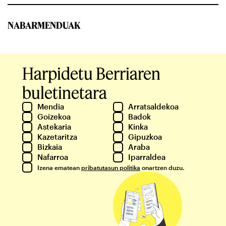
NABARMENDUAK
Harpidetu Berriaren
buletinetara
Mendia
Arratsaldekoa
Goizekoa
Badok
Astekaria
Kinka
Kazetaritza
Gipuzkoa
Bizkaia
Araba
Nafarroa
Iparraldea
Izena ematean
pribatutasun politika
onartzen duzu.