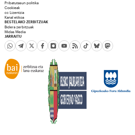
Pribatutasun politika
Cookieak
cc Lizentzia
Kanal etikoa
BESTELAKO ZERBITZUAK
Bidera zerbitzuak
Midas Media
JARRAITU