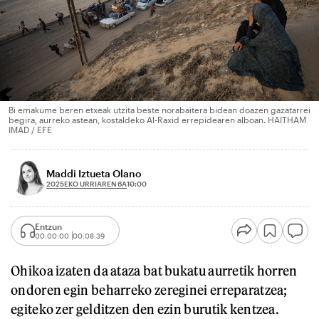
Bi emakume beren etxeak utzita beste norabaitera bidean doazen gazatarrei
begira, aurreko astean, kostaldeko Al-Raxid errepidearen alboan. HAITHAM
IMAD / EFE
Maddi Iztueta Olano
2025EKO URRIAREN 6A
10:00
Entzun
00:00:00
00:08:39
Ohikoa izaten da ataza bat bukatu aurretik horren
ondoren egin beharreko zereginei erreparatzea;
egiteko zer gelditzen den ezin burutik kentzea.