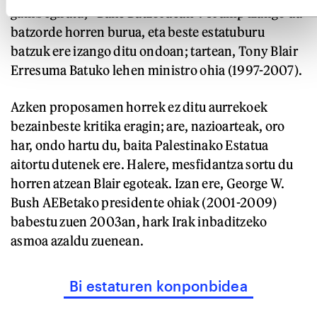
gainbegiratu, «Bake Batzordeak». Trump izango da
batzorde horren burua, eta beste estatuburu
batzuk ere izango ditu ondoan; tartean, Tony Blair
Erresuma Batuko lehen ministro ohia (1997-2007).
Azken proposamen horrek ez ditu aurrekoek
bezainbeste kritika eragin; are, nazioarteak, oro
har, ondo hartu du, baita Palestinako Estatua
aitortu dutenek ere. Halere, mesfidantza sortu du
horren atzean Blair egoteak. Izan ere, George W.
Bush AEBetako presidente ohiak (2001-2009)
babestu zuen 2003an, hark Irak inbaditzeko
asmoa azaldu zuenean.
Bi estaturen konponbidea